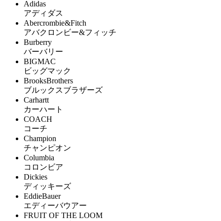
Adidas
アディダス
Abercrombie&Fitch
アバクロンビー&フィッチ
Burberry
バーバリー
BIGMAC
ビッグマック
BrooksBrothers
ブルックスブラザーズ
Carhartt
カーハート
COACH
コーチ
Champion
チャンピオン
Columbia
コロンビア
Dickies
ディッキーズ
EddieBauer
エディーバウアー
FRUIT OF THE LOOM