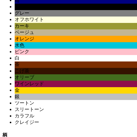
紺
黒
グレー
オフホワイト
カーキ
ベージュ
オレンジ
水色
ピンク
白
茶
こげ茶
オリーブ
ワインレッド
金
銀
ツートン
スリートーン
カラフル
クレイジー
柄