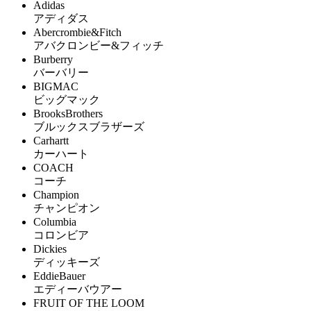
Adidas
アディダス
Abercrombie&Fitch
アバクロンビー&フィッチ
Burberry
バーバリー
BIGMAC
ビッグマック
BrooksBrothers
ブルックスブラザーズ
Carhartt
カーハート
COACH
コーチ
Champion
チャンピオン
Columbia
コロンビア
Dickies
ディッキーズ
EddieBauer
エディーバウアー
FRUIT OF THE LOOM