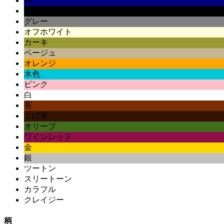
紺
黒
グレー
オフホワイト
カーキ
ベージュ
オレンジ
水色
ピンク
白
茶
こげ茶
オリーブ
ワインレッド
金
銀
ツートン
スリートーン
カラフル
クレイジー
柄