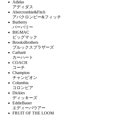
Adidas
アディダス
Abercrombie&Fitch
アバクロンビー&フィッチ
Burberry
バーバリー
BIGMAC
ビッグマック
BrooksBrothers
ブルックスブラザーズ
Carhartt
カーハート
COACH
コーチ
Champion
チャンピオン
Columbia
コロンビア
Dickies
ディッキーズ
EddieBauer
エディーバウアー
FRUIT OF THE LOOM