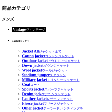
商品カテゴリ
メンズ
Vintage
ヴィンテージ
Jacket
ジャケット
Jacket All
ジャケット全て
Cotton jacket
コットンジャケット
Outdoor jacket
アウトドアジャケット
Down jacket
ダウンジャケット
Wool jacket
ウールジャケット
Stadium jumper
スタジャン
Military jacket
ミリタリージャケット
Coat
コート
Sports jacket
スポーツジャケット
Denim jacket
デニムジャケット
Leather jacket
レザージャケット
Fleece jacket
フリースジャケット
Other jacket
テーラード,ハンティング等