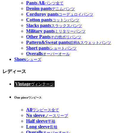
Pants All
パンツ全て
Denim pants
デニムパンツ
Corduroy pants
コーデュロイパンツ
Cotton pants
コットンパンツ
Slacks pants
スラックスパンツ
Military pants
ミリタリーパンツ
Other Pants
その他ポリパンツ
Pattern&Sweat pants
総柄&スウェットパンツ
Short pants
ショートパンツ
Overalls
オーバーオール
Shoes
シューズ
レディース
Vintage
ヴィンテージ
One piece
ワンピース
All
ワンピース全て
No sleeve
ノースリーブ
Half sleeve
半袖
Long sleeve
長袖
Overalls
オーバーオール