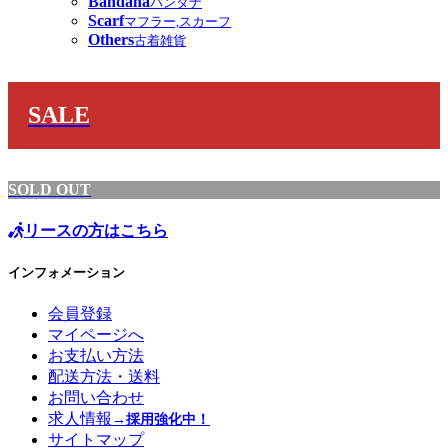
Bandana
バンダナ
Scarf
マフラー,スカーフ
Others
古着雑貨
SALE
SOLD OUT
リースの方はこちら
インフォメーション
会員登録
マイページへ
お支払い方法
配送方法・送料
お問い合わせ
求人情報
→採用強化中！
サイトマップ