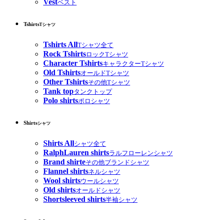
Vest
ベスト
Tshirts
Tシャツ
Tshirts All
Tシャツ全て
Rock Tshirts
ロックTシャツ
Character Tshirts
キャラクターTシャツ
Old Tshirts
オールドTシャツ
Other Tshirts
その他Tシャツ
Tank top
タンクトップ
Polo shirts
ポロシャツ
Shirts
シャツ
Shirts All
シャツ全て
RalphLauren shirts
ラルフローレンシャツ
Brand shirte
その他ブランドシャツ
Flannel shirts
ネルシャツ
Wool shirts
ウールシャツ
Old shirts
オールドシャツ
Shortsleeved shirts
半袖シャツ