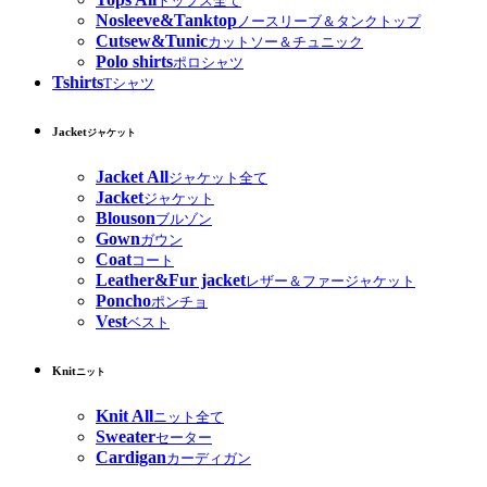
トップス全て
Nosleeve&Tanktop
ノースリーブ＆タンクトップ
Cutsew&Tunic
カットソー＆チュニック
Polo shirts
ポロシャツ
Tshirts
Tシャツ
Jacket
ジャケット
Jacket All
ジャケット全て
Jacket
ジャケット
Blouson
ブルゾン
Gown
ガウン
Coat
コート
Leather&Fur jacket
レザー＆ファージャケット
Poncho
ポンチョ
Vest
ベスト
Knit
ニット
Knit All
ニット全て
Sweater
セーター
Cardigan
カーディガン