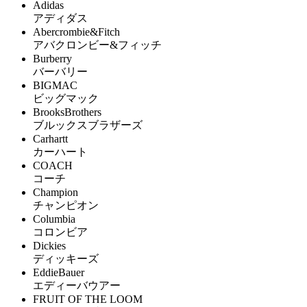
Adidas
アディダス
Abercrombie&Fitch
アバクロンビー&フィッチ
Burberry
バーバリー
BIGMAC
ビッグマック
BrooksBrothers
ブルックスブラザーズ
Carhartt
カーハート
COACH
コーチ
Champion
チャンピオン
Columbia
コロンビア
Dickies
ディッキーズ
EddieBauer
エディーバウアー
FRUIT OF THE LOOM