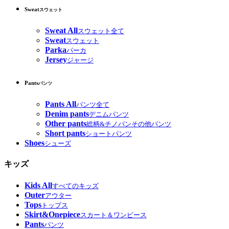
Sweat
スウェット
Sweat All
スウェット全て
Sweat
スウェット
Parka
パーカ
Jersey
ジャージ
Pants
パンツ
Pants All
パンツ全て
Denim pants
デニムパンツ
Other pants
総柄&チノパンその他パンツ
Short pants
ショートパンツ
Shoes
シューズ
キッズ
Kids All
すべてのキッズ
Outer
アウター
Tops
トップス
Skirt&Onepiece
スカート＆ワンピース
Pants
パンツ