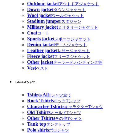
Outdoor jacket
アウトドアジャケット
Down jacket
ダウンジャケット
Wool jacket
ウールジャケット
Stadium jumper
スタジャン
Military jacket
ミリタリージャケット
Coat
コート
Sports jacket
スポーツジャケット
Denim jacket
デニムジャケット
Leather jacket
レザージャケット
Fleece jacket
フリースジャケット
Other jacket
テーラード,ハンティング等
Vest
ベスト
Tshirts
Tシャツ
Tshirts All
Tシャツ全て
Rock Tshirts
ロックTシャツ
Character Tshirts
キャラクターTシャツ
Old Tshirts
オールドTシャツ
Other Tshirts
その他Tシャツ
Tank top
タンクトップ
Polo shirts
ポロシャツ