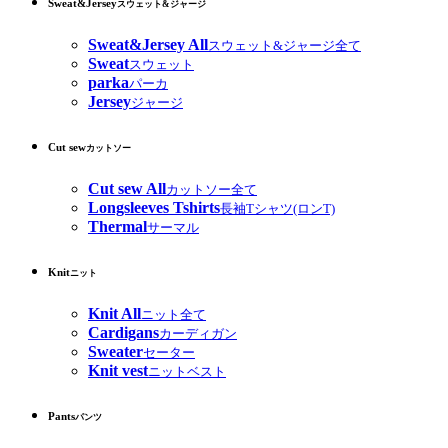
Sweat&Jersey
スウェット&ジャージ
Sweat&Jersey All
スウェット&ジャージ全て
Sweat
スウェット
parka
パーカ
Jersey
ジャージ
Cut sew
カットソー
Cut sew All
カットソー全て
Longsleeves Tshirts
長袖Tシャツ(ロンT)
Thermal
サーマル
Knit
ニット
Knit All
ニット全て
Cardigans
カーディガン
Sweater
セーター
Knit vest
ニットベスト
Pants
パンツ