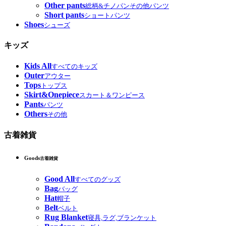
Other pants
総柄&チノパンその他パンツ
Short pants
ショートパンツ
Shoes
シューズ
キッズ
Kids All
すべてのキッズ
Outer
アウター
Tops
トップス
Skirt&Onepiece
スカート＆ワンピース
Pants
パンツ
Others
その他
古着雑貨
Goods
古着雑貨
Good All
すべてのグッズ
Bag
バッグ
Hat
帽子
Belt
ベルト
Rug Blanket
寝具,ラグ,ブランケット