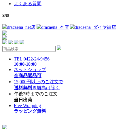
よくある質問
SNS
dracaena_net店
dracaena_本店
dracaena_ダイヤ街店
TEL:0422-24-9456
10:00-18:00
ネットショップ
全商品返品可
15,000円以上のご注文で
送料無料
※離島は除く
午後2時までのご注文
当日出荷
Free Wrapping
ラッピング無料