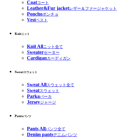
Coat
コート
Leather&Fur jacket
レザー＆ファージャケット
Poncho
ポンチョ
Vest
ベスト
Knit
ニット
Knit All
ニット全て
Sweater
セーター
Cardigan
カーディガン
Sweat
スウェット
Sweat All
スウェット全て
Sweat
スウェット
Parka
パーカ
Jersey
ジャージ
Pants
パンツ
Pants All
パンツ全て
Denim pants
デニムパンツ