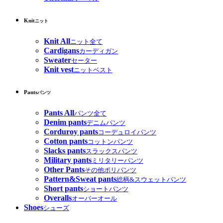
Knit
ニット
Knit All
ニット全て
Cardigans
カーディガン
Sweater
セーター
Knit vest
ニットベスト
Pants
パンツ
Pants All
パンツ全て
Denim pants
デニムパンツ
Corduroy pants
コーデュロイパンツ
Cotton pants
コットンパンツ
Slacks pants
スラックスパンツ
Military pants
ミリタリーパンツ
Other Pants
その他ポリパンツ
Pattern&Sweat pants
総柄&スウェットパンツ
Short pants
ショートパンツ
Overalls
オーバーオール
Shoes
シューズ