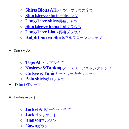
Shirts Blous All
シャツ・ブラウス全て
Shortsleeve shirts
半袖シャツ
Longsleeve shirts
長袖シャツ
Shortsleeve blous
半袖ブラウス
Longsleeve blous
長袖ブラウス
RalphLauren Shirts
ラルフローレンシャツ
Tops
トップス
Tops All
トップス全て
Nosleeve&Tanktop
ノースリーブ＆タンクトップ
Cutsew&Tunic
カットソー＆チュニック
Polo shirts
ポロシャツ
Tshirts
Tシャツ
Jacket
ジャケット
Jacket All
ジャケット全て
Jacket
ジャケット
Blouson
ブルゾン
Gown
ガウン