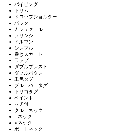
パイピング
トリム
ドロップショルダー
バック
カシュクール
フリンジ
ドルマン
シンプル
巻きスカート
ラップ
ダブルブレスト
ダブルボタン
単色タグ
ブルーバータグ
トリコタグ
ペイント
マチ付
クルーネック
Uネック
Vネック
ボートネック