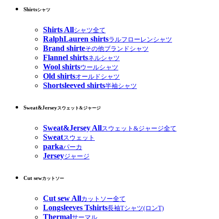
Shirts
シャツ
Shirts All
シャツ全て
RalphLauren shirts
ラルフローレンシャツ
Brand shirte
その他ブランドシャツ
Flannel shirts
ネルシャツ
Wool shirts
ウールシャツ
Old shirts
オールドシャツ
Shortsleeved shirts
半袖シャツ
Sweat&Jersey
スウェット&ジャージ
Sweat&Jersey All
スウェット&ジャージ全て
Sweat
スウェット
parka
パーカ
Jersey
ジャージ
Cut sew
カットソー
Cut sew All
カットソー全て
Longsleeves Tshirts
長袖Tシャツ(ロンT)
Thermal
サーマル