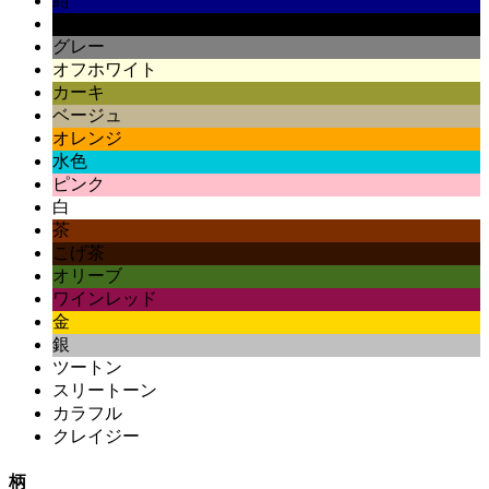
紺
黒
グレー
オフホワイト
カーキ
ベージュ
オレンジ
水色
ピンク
白
茶
こげ茶
オリーブ
ワインレッド
金
銀
ツートン
スリートーン
カラフル
クレイジー
柄