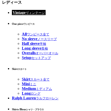
レディース
Vintage
ヴィンテージ
One piece
ワンピース
All
ワンピース全て
No sleeve
ノースリーブ
Half sleeve
半袖
Long sleeve
長袖
Overalls
オーバーオール
Setup
セットアップ
Skirt
スカート
Skirt
スカート全て
Mini
ミニ
Medium
ミディアム
Long
ロング
Ralph Lauren
ラルフローレン
Shirts Blous
シャツ・ブラウス