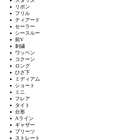
スタッズ
リボン
フリル
ティアード
セーラー
シースルー
前V
刺繍
ワッペン
コクーン
ロング
ひざ下
ミディアム
ショート
ミニ
フレア
タイト
台形
Aライン
ギャザー
プリーツ
ストレート