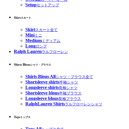
Setup
セットアップ
Skirt
スカート
Skirt
スカート全て
Mini
ミニ
Medium
ミディアム
Long
ロング
Ralph Lauren
ラルフローレン
Shirts Blous
シャツ・ブラウス
Shirts Blous All
シャツ・ブラウス全て
Shortsleeve shirts
半袖シャツ
Longsleeve shirts
長袖シャツ
Shortsleeve blous
半袖ブラウス
Longsleeve blous
長袖ブラウス
RalphLauren Shirts
ラルフローレンシャツ
Tops
トップス
Tops All