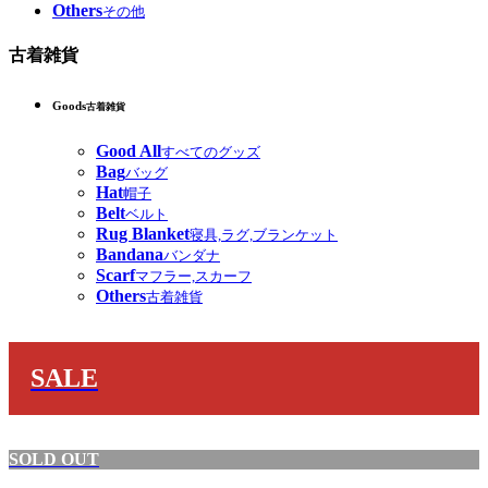
Others
その他
古着雑貨
Goods
古着雑貨
Good All
すべてのグッズ
Bag
バッグ
Hat
帽子
Belt
ベルト
Rug Blanket
寝具,ラグ,ブランケット
Bandana
バンダナ
Scarf
マフラー,スカーフ
Others
古着雑貨
SALE
SOLD OUT