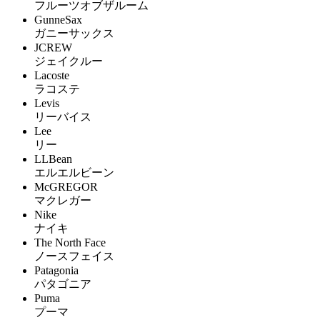
フルーツオブザルーム
GunneSax
ガニーサックス
JCREW
ジェイクルー
Lacoste
ラコステ
Levis
リーバイス
Lee
リー
LLBean
エルエルビーン
McGREGOR
マクレガー
Nike
ナイキ
The North Face
ノースフェイス
Patagonia
パタゴニア
Puma
プーマ