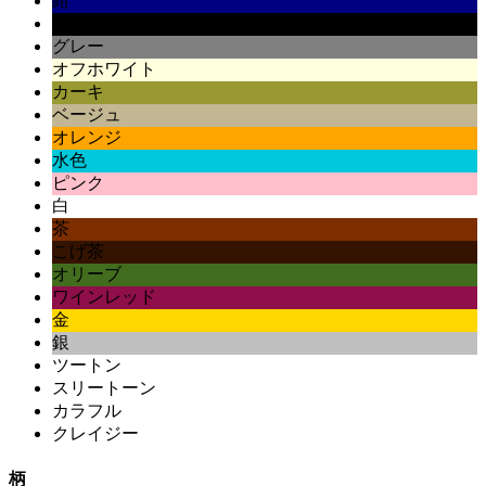
紺
黒
グレー
オフホワイト
カーキ
ベージュ
オレンジ
水色
ピンク
白
茶
こげ茶
オリーブ
ワインレッド
金
銀
ツートン
スリートーン
カラフル
クレイジー
柄