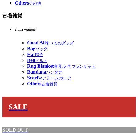
Others
その他
古着雑貨
Goods
古着雑貨
Good All
すべてのグッズ
Bag
バッグ
Hat
帽子
Belt
ベルト
Rug Blanket
寝具,ラグ,ブランケット
Bandana
バンダナ
Scarf
マフラー,スカーフ
Others
古着雑貨
SALE
SOLD OUT