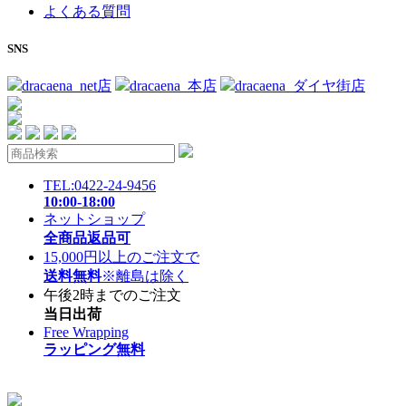
よくある質問
SNS
dracaena_net店
dracaena_本店
dracaena_ダイヤ街店
TEL:0422-24-9456
10:00-18:00
ネットショップ
全商品返品可
15,000円以上のご注文で
送料無料
※離島は除く
午後2時までのご注文
当日出荷
Free Wrapping
ラッピング無料