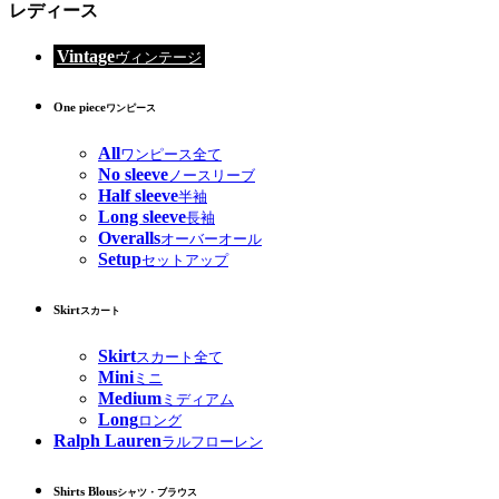
レディース
Vintage
ヴィンテージ
One piece
ワンピース
All
ワンピース全て
No sleeve
ノースリーブ
Half sleeve
半袖
Long sleeve
長袖
Overalls
オーバーオール
Setup
セットアップ
Skirt
スカート
Skirt
スカート全て
Mini
ミニ
Medium
ミディアム
Long
ロング
Ralph Lauren
ラルフローレン
Shirts Blous
シャツ・ブラウス