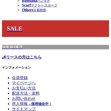
Bandana
バンダナ
Scarf
マフラー,スカーフ
Others
古着雑貨
SALE
SOLD OUT
リースの方はこちら
インフォメーション
会員登録
マイページへ
お支払い方法
配送方法・送料
お問い合わせ
求人情報
→採用強化中！
サイトマップ