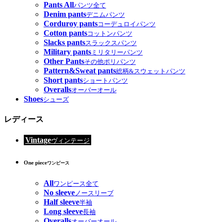
Pants All
パンツ全て
Denim pants
デニムパンツ
Corduroy pants
コーデュロイパンツ
Cotton pants
コットンパンツ
Slacks pants
スラックスパンツ
Military pants
ミリタリーパンツ
Other Pants
その他ポリパンツ
Pattern&Sweat pants
総柄&スウェットパンツ
Short pants
ショートパンツ
Overalls
オーバーオール
Shoes
シューズ
レディース
Vintage
ヴィンテージ
One piece
ワンピース
All
ワンピース全て
No sleeve
ノースリーブ
Half sleeve
半袖
Long sleeve
長袖
Overalls
オーバーオール