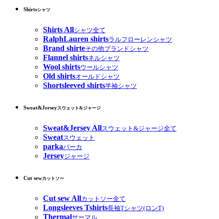
Shirts
シャツ
Shirts All
シャツ全て
RalphLauren shirts
ラルフローレンシャツ
Brand shirte
その他ブランドシャツ
Flannel shirts
ネルシャツ
Wool shirts
ウールシャツ
Old shirts
オールドシャツ
Shortsleeved shirts
半袖シャツ
Sweat&Jersey
スウェット&ジャージ
Sweat&Jersey All
スウェット&ジャージ全て
Sweat
スウェット
parka
パーカ
Jersey
ジャージ
Cut sew
カットソー
Cut sew All
カットソー全て
Longsleeves Tshirts
長袖Tシャツ(ロンT)
Thermal
サーマル