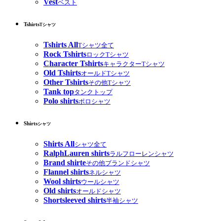
Vest
ベスト
Tshirts
Tシャツ
Tshirts All
Tシャツ全て
Rock Tshirts
ロックTシャツ
Character Tshirts
キャラクターTシャツ
Old Tshirts
オールドTシャツ
Other Tshirts
その他Tシャツ
Tank top
タンクトップ
Polo shirts
ポロシャツ
Shirts
シャツ
Shirts All
シャツ全て
RalphLauren shirts
ラルフローレンシャツ
Brand shirte
その他ブランドシャツ
Flannel shirts
ネルシャツ
Wool shirts
ウールシャツ
Old shirts
オールドシャツ
Shortsleeved shirts
半袖シャツ