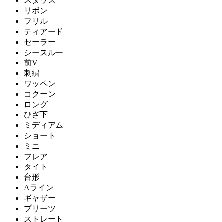
スタッズ
リボン
フリル
ティアード
セーラー
シースルー
前V
刺繍
ワッペン
コクーン
ロング
ひざ下
ミディアム
ショート
ミニ
フレア
タイト
台形
Aライン
ギャザー
プリーツ
ストレート