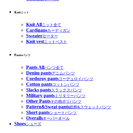
Knit
ニット
Knit All
ニット全て
Cardigans
カーディガン
Sweater
セーター
Knit vest
ニットベスト
Pants
パンツ
Pants All
パンツ全て
Denim pants
デニムパンツ
Corduroy pants
コーデュロイパンツ
Cotton pants
コットンパンツ
Slacks pants
スラックスパンツ
Military pants
ミリタリーパンツ
Other Pants
その他ポリパンツ
Pattern&Sweat pants
総柄&スウェットパンツ
Short pants
ショートパンツ
Overalls
オーバーオール
Shoes
シューズ