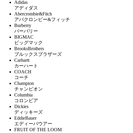
Adidas
アディダス
Abercrombie&Fitch
アバクロンビー&フィッチ
Burberry
バーバリー
BIGMAC
ビッグマック
BrooksBrothers
ブルックスブラザーズ
Carhartt
カーハート
COACH
コーチ
Champion
チャンピオン
Columbia
コロンビア
Dickies
ディッキーズ
EddieBauer
エディーバウアー
FRUIT OF THE LOOM