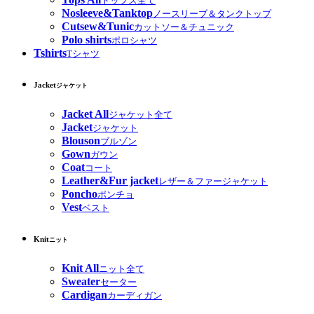
トップス全て
Nosleeve&Tanktop
ノースリーブ＆タンクトップ
Cutsew&Tunic
カットソー＆チュニック
Polo shirts
ポロシャツ
Tshirts
Tシャツ
Jacket
ジャケット
Jacket All
ジャケット全て
Jacket
ジャケット
Blouson
ブルゾン
Gown
ガウン
Coat
コート
Leather&Fur jacket
レザー＆ファージャケット
Poncho
ポンチョ
Vest
ベスト
Knit
ニット
Knit All
ニット全て
Sweater
セーター
Cardigan
カーディガン