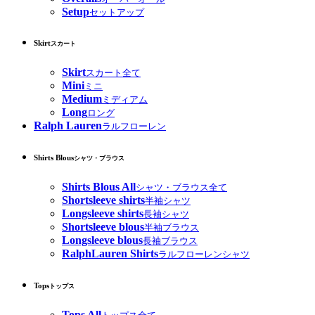
Setup
セットアップ
Skirt
スカート
Skirt
スカート全て
Mini
ミニ
Medium
ミディアム
Long
ロング
Ralph Lauren
ラルフローレン
Shirts Blous
シャツ・ブラウス
Shirts Blous All
シャツ・ブラウス全て
Shortsleeve shirts
半袖シャツ
Longsleeve shirts
長袖シャツ
Shortsleeve blous
半袖ブラウス
Longsleeve blous
長袖ブラウス
RalphLauren Shirts
ラルフローレンシャツ
Tops
トップス
Tops All