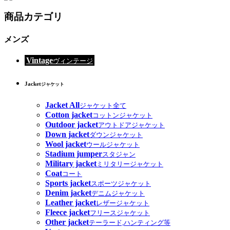
商品カテゴリ
メンズ
Vintage
ヴィンテージ
Jacket
ジャケット
Jacket All
ジャケット全て
Cotton jacket
コットンジャケット
Outdoor jacket
アウトドアジャケット
Down jacket
ダウンジャケット
Wool jacket
ウールジャケット
Stadium jumper
スタジャン
Military jacket
ミリタリージャケット
Coat
コート
Sports jacket
スポーツジャケット
Denim jacket
デニムジャケット
Leather jacket
レザージャケット
Fleece jacket
フリースジャケット
Other jacket
テーラード,ハンティング等