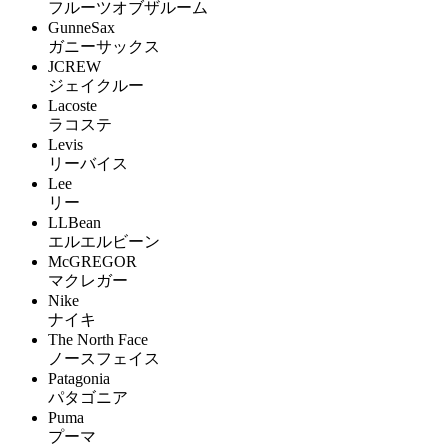
フルーツオブザルーム
GunneSax
ガニーサックス
JCREW
ジェイクルー
Lacoste
ラコステ
Levis
リーバイス
Lee
リー
LLBean
エルエルビーン
McGREGOR
マクレガー
Nike
ナイキ
The North Face
ノースフェイス
Patagonia
パタゴニア
Puma
プーマ