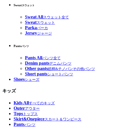
Sweat
スウェット
Sweat All
スウェット全て
Sweat
スウェット
Parka
パーカ
Jersey
ジャージ
Pants
パンツ
Pants All
パンツ全て
Denim pants
デニムパンツ
Other pants
総柄&チノパンその他パンツ
Short pants
ショートパンツ
Shoes
シューズ
キッズ
Kids All
すべてのキッズ
Outer
アウター
Tops
トップス
Skirt&Onepiece
スカート＆ワンピース
Pants
パンツ