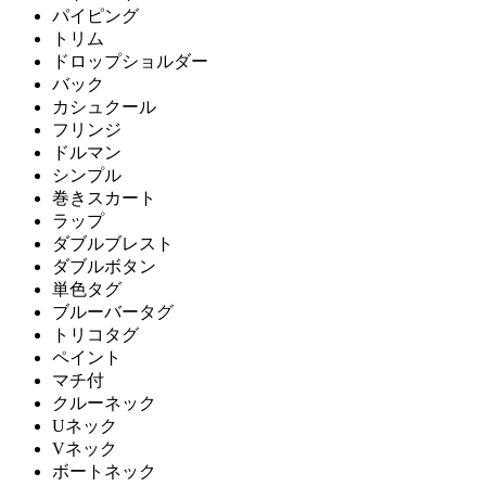
パイピング
トリム
ドロップショルダー
バック
カシュクール
フリンジ
ドルマン
シンプル
巻きスカート
ラップ
ダブルブレスト
ダブルボタン
単色タグ
ブルーバータグ
トリコタグ
ペイント
マチ付
クルーネック
Uネック
Vネック
ボートネック