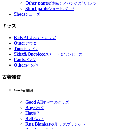
Other pants
総柄&チノパンその他パンツ
Short pants
ショートパンツ
Shoes
シューズ
キッズ
Kids All
すべてのキッズ
Outer
アウター
Tops
トップス
Skirt&Onepiece
スカート＆ワンピース
Pants
パンツ
Others
その他
古着雑貨
Goods
古着雑貨
Good All
すべてのグッズ
Bag
バッグ
Hat
帽子
Belt
ベルト
Rug Blanket
寝具,ラグ,ブランケット