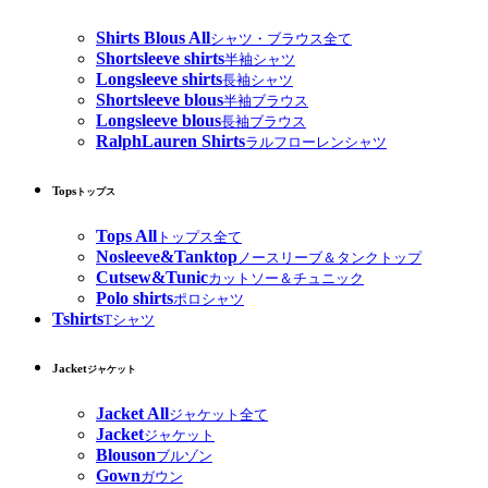
Shirts Blous All
シャツ・ブラウス全て
Shortsleeve shirts
半袖シャツ
Longsleeve shirts
長袖シャツ
Shortsleeve blous
半袖ブラウス
Longsleeve blous
長袖ブラウス
RalphLauren Shirts
ラルフローレンシャツ
Tops
トップス
Tops All
トップス全て
Nosleeve&Tanktop
ノースリーブ＆タンクトップ
Cutsew&Tunic
カットソー＆チュニック
Polo shirts
ポロシャツ
Tshirts
Tシャツ
Jacket
ジャケット
Jacket All
ジャケット全て
Jacket
ジャケット
Blouson
ブルゾン
Gown
ガウン