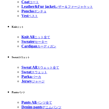
Coat
コート
Leather&Fur jacket
レザー＆ファージャケット
Poncho
ポンチョ
Vest
ベスト
Knit
ニット
Knit All
ニット全て
Sweater
セーター
Cardigan
カーディガン
Sweat
スウェット
Sweat All
スウェット全て
Sweat
スウェット
Parka
パーカ
Jersey
ジャージ
Pants
パンツ
Pants All
パンツ全て
Denim pants
デニムパンツ