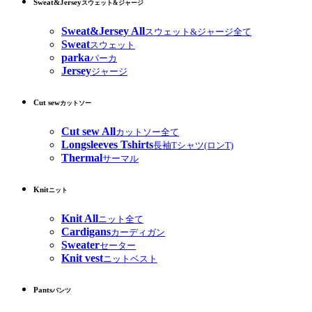
Sweat&Jersey
スウェット&ジャージ
Sweat&Jersey All
スウェット&ジャージ全て
Sweat
スウェット
parka
パーカ
Jersey
ジャージ
Cut sew
カットソー
Cut sew All
カットソー全て
Longsleeves Tshirts
長袖Tシャツ(ロンT)
Thermal
サーマル
Knit
ニット
Knit All
ニット全て
Cardigans
カーディガン
Sweater
セーター
Knit vest
ニットベスト
Pants
パンツ