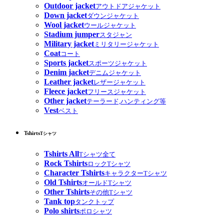
Outdoor jacket
アウトドアジャケット
Down jacket
ダウンジャケット
Wool jacket
ウールジャケット
Stadium jumper
スタジャン
Military jacket
ミリタリージャケット
Coat
コート
Sports jacket
スポーツジャケット
Denim jacket
デニムジャケット
Leather jacket
レザージャケット
Fleece jacket
フリースジャケット
Other jacket
テーラード,ハンティング等
Vest
ベスト
Tshirts
Tシャツ
Tshirts All
Tシャツ全て
Rock Tshirts
ロックTシャツ
Character Tshirts
キャラクターTシャツ
Old Tshirts
オールドTシャツ
Other Tshirts
その他Tシャツ
Tank top
タンクトップ
Polo shirts
ポロシャツ