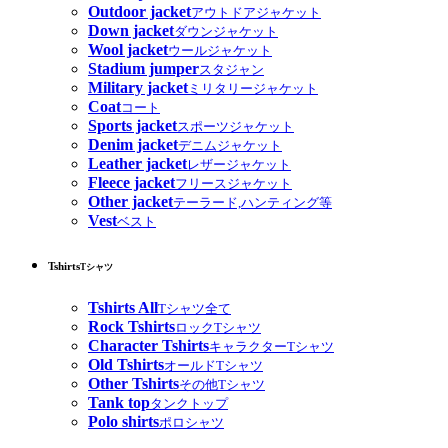
Outdoor jacket
アウトドアジャケット
Down jacket
ダウンジャケット
Wool jacket
ウールジャケット
Stadium jumper
スタジャン
Military jacket
ミリタリージャケット
Coat
コート
Sports jacket
スポーツジャケット
Denim jacket
デニムジャケット
Leather jacket
レザージャケット
Fleece jacket
フリースジャケット
Other jacket
テーラード,ハンティング等
Vest
ベスト
Tshirts
Tシャツ
Tshirts All
Tシャツ全て
Rock Tshirts
ロックTシャツ
Character Tshirts
キャラクターTシャツ
Old Tshirts
オールドTシャツ
Other Tshirts
その他Tシャツ
Tank top
タンクトップ
Polo shirts
ポロシャツ