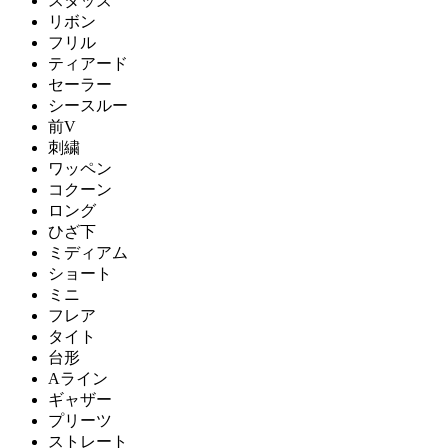
スタッズ
リボン
フリル
ティアード
セーラー
シースルー
前V
刺繍
ワッペン
コクーン
ロング
ひざ下
ミディアム
ショート
ミニ
フレア
タイト
台形
Aライン
ギャザー
プリーツ
ストレート