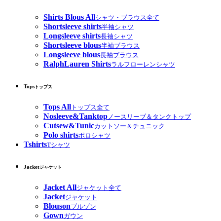
Shirts Blous All
シャツ・ブラウス全て
Shortsleeve shirts
半袖シャツ
Longsleeve shirts
長袖シャツ
Shortsleeve blous
半袖ブラウス
Longsleeve blous
長袖ブラウス
RalphLauren Shirts
ラルフローレンシャツ
Tops
トップス
Tops All
トップス全て
Nosleeve&Tanktop
ノースリーブ＆タンクトップ
Cutsew&Tunic
カットソー＆チュニック
Polo shirts
ポロシャツ
Tshirts
Tシャツ
Jacket
ジャケット
Jacket All
ジャケット全て
Jacket
ジャケット
Blouson
ブルゾン
Gown
ガウン