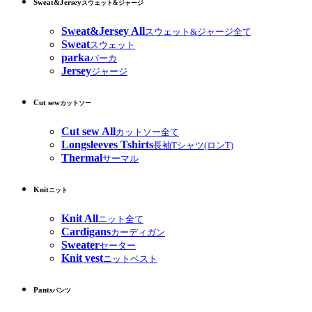
Sweat&Jersey
スウェット&ジャージ
Sweat&Jersey All
スウェット&ジャージ全て
Sweat
スウェット
parka
パーカ
Jersey
ジャージ
Cut sew
カットソー
Cut sew All
カットソー全て
Longsleeves Tshirts
長袖Tシャツ(ロンT)
Thermal
サーマル
Knit
ニット
Knit All
ニット全て
Cardigans
カーディガン
Sweater
セーター
Knit vest
ニットベスト
Pants
パンツ