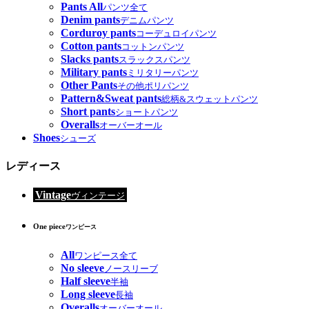
Pants All
パンツ全て
Denim pants
デニムパンツ
Corduroy pants
コーデュロイパンツ
Cotton pants
コットンパンツ
Slacks pants
スラックスパンツ
Military pants
ミリタリーパンツ
Other Pants
その他ポリパンツ
Pattern&Sweat pants
総柄&スウェットパンツ
Short pants
ショートパンツ
Overalls
オーバーオール
Shoes
シューズ
レディース
Vintage
ヴィンテージ
One piece
ワンピース
All
ワンピース全て
No sleeve
ノースリーブ
Half sleeve
半袖
Long sleeve
長袖
Overalls
オーバーオール