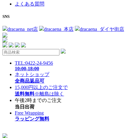
よくある質問
SNS
dracaena_net店
dracaena_本店
dracaena_ダイヤ街店
TEL:0422-24-9456
10:00-18:00
ネットショップ
全商品返品可
15,000円以上のご注文で
送料無料
※離島は除く
午後2時までのご注文
当日出荷
Free Wrapping
ラッピング無料