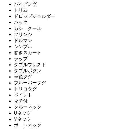
パイピング
トリム
ドロップショルダー
バック
カシュクール
フリンジ
ドルマン
シンプル
巻きスカート
ラップ
ダブルブレスト
ダブルボタン
単色タグ
ブルーバータグ
トリコタグ
ペイント
マチ付
クルーネック
Uネック
Vネック
ボートネック