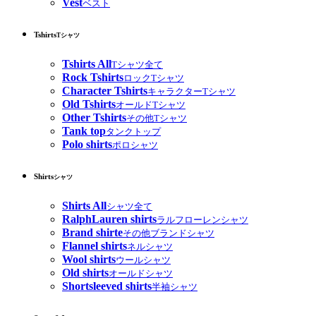
Vest
ベスト
Tshirts
Tシャツ
Tshirts All
Tシャツ全て
Rock Tshirts
ロックTシャツ
Character Tshirts
キャラクターTシャツ
Old Tshirts
オールドTシャツ
Other Tshirts
その他Tシャツ
Tank top
タンクトップ
Polo shirts
ポロシャツ
Shirts
シャツ
Shirts All
シャツ全て
RalphLauren shirts
ラルフローレンシャツ
Brand shirte
その他ブランドシャツ
Flannel shirts
ネルシャツ
Wool shirts
ウールシャツ
Old shirts
オールドシャツ
Shortsleeved shirts
半袖シャツ