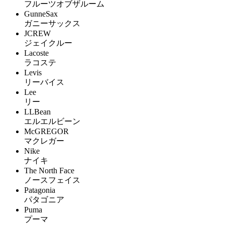
フルーツオブザルーム
GunneSax
ガニーサックス
JCREW
ジェイクルー
Lacoste
ラコステ
Levis
リーバイス
Lee
リー
LLBean
エルエルビーン
McGREGOR
マクレガー
Nike
ナイキ
The North Face
ノースフェイス
Patagonia
パタゴニア
Puma
プーマ