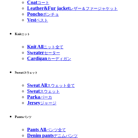
Coat
コート
Leather&Fur jacket
レザー＆ファージャケット
Poncho
ポンチョ
Vest
ベスト
Knit
ニット
Knit All
ニット全て
Sweater
セーター
Cardigan
カーディガン
Sweat
スウェット
Sweat All
スウェット全て
Sweat
スウェット
Parka
パーカ
Jersey
ジャージ
Pants
パンツ
Pants All
パンツ全て
Denim pants
デニムパンツ