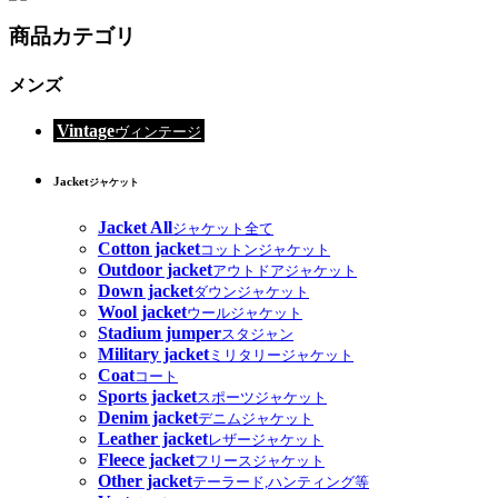
商品カテゴリ
メンズ
Vintage
ヴィンテージ
Jacket
ジャケット
Jacket All
ジャケット全て
Cotton jacket
コットンジャケット
Outdoor jacket
アウトドアジャケット
Down jacket
ダウンジャケット
Wool jacket
ウールジャケット
Stadium jumper
スタジャン
Military jacket
ミリタリージャケット
Coat
コート
Sports jacket
スポーツジャケット
Denim jacket
デニムジャケット
Leather jacket
レザージャケット
Fleece jacket
フリースジャケット
Other jacket
テーラード,ハンティング等