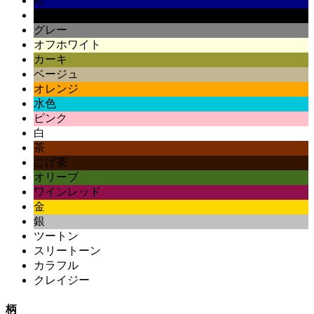
紺
黒
グレー
オフホワイト
カーキ
ベージュ
オレンジ
水色
ピンク
白
茶
こげ茶
オリーブ
ワインレッド
金
銀
ツートン
スリートーン
カラフル
クレイジー
柄