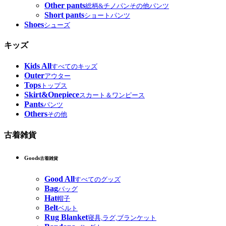
Other pants
総柄&チノパンその他パンツ
Short pants
ショートパンツ
Shoes
シューズ
キッズ
Kids All
すべてのキッズ
Outer
アウター
Tops
トップス
Skirt&Onepiece
スカート＆ワンピース
Pants
パンツ
Others
その他
古着雑貨
Goods
古着雑貨
Good All
すべてのグッズ
Bag
バッグ
Hat
帽子
Belt
ベルト
Rug Blanket
寝具,ラグ,ブランケット