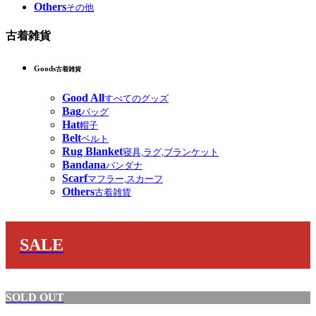
Others
その他
古着雑貨
Goods
古着雑貨
Good All
すべてのグッズ
Bag
バッグ
Hat
帽子
Belt
ベルト
Rug Blanket
寝具,ラグ,ブランケット
Bandana
バンダナ
Scarf
マフラー,スカーフ
Others
古着雑貨
SALE
SOLD OUT