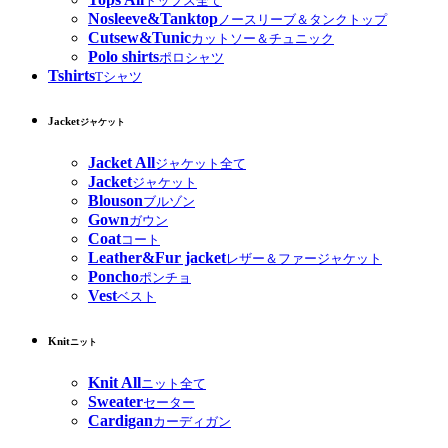
トップス全て
Nosleeve&Tanktop
ノースリーブ＆タンクトップ
Cutsew&Tunic
カットソー＆チュニック
Polo shirts
ポロシャツ
Tshirts
Tシャツ
Jacket
ジャケット
Jacket All
ジャケット全て
Jacket
ジャケット
Blouson
ブルゾン
Gown
ガウン
Coat
コート
Leather&Fur jacket
レザー＆ファージャケット
Poncho
ポンチョ
Vest
ベスト
Knit
ニット
Knit All
ニット全て
Sweater
セーター
Cardigan
カーディガン