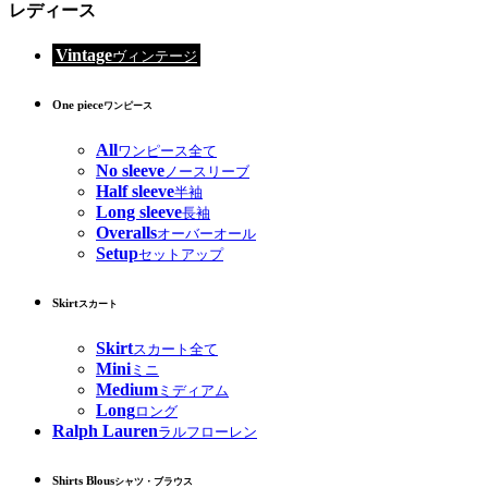
レディース
Vintage
ヴィンテージ
One piece
ワンピース
All
ワンピース全て
No sleeve
ノースリーブ
Half sleeve
半袖
Long sleeve
長袖
Overalls
オーバーオール
Setup
セットアップ
Skirt
スカート
Skirt
スカート全て
Mini
ミニ
Medium
ミディアム
Long
ロング
Ralph Lauren
ラルフローレン
Shirts Blous
シャツ・ブラウス