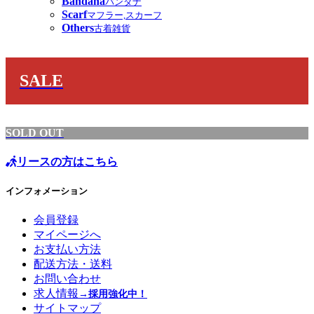
Bandana
バンダナ
Scarf
マフラー,スカーフ
Others
古着雑貨
SALE
SOLD OUT
リースの方はこちら
インフォメーション
会員登録
マイページへ
お支払い方法
配送方法・送料
お問い合わせ
求人情報
→採用強化中！
サイトマップ