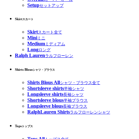
Setup
セットアップ
Skirt
スカート
Skirt
スカート全て
Mini
ミニ
Medium
ミディアム
Long
ロング
Ralph Lauren
ラルフローレン
Shirts Blous
シャツ・ブラウス
Shirts Blous All
シャツ・ブラウス全て
Shortsleeve shirts
半袖シャツ
Longsleeve shirts
長袖シャツ
Shortsleeve blous
半袖ブラウス
Longsleeve blous
長袖ブラウス
RalphLauren Shirts
ラルフローレンシャツ
Tops
トップス
Tops All