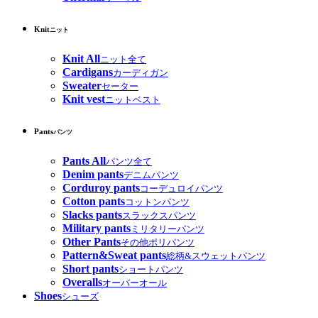
Knit
ニット
Knit All
ニット全て
Cardigans
カーディガン
Sweater
セーター
Knit vest
ニットベスト
Pants
パンツ
Pants All
パンツ全て
Denim pants
デニムパンツ
Corduroy pants
コーデュロイパンツ
Cotton pants
コットンパンツ
Slacks pants
スラックスパンツ
Military pants
ミリタリーパンツ
Other Pants
その他ポリパンツ
Pattern&Sweat pants
総柄&スウェットパンツ
Short pants
ショートパンツ
Overalls
オーバーオール
Shoes
シューズ