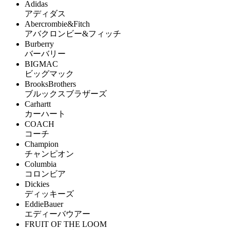
Adidas
アディダス
Abercrombie&Fitch
アバクロンビー&フィッチ
Burberry
バーバリー
BIGMAC
ビッグマック
BrooksBrothers
ブルックスブラザーズ
Carhartt
カーハート
COACH
コーチ
Champion
チャンピオン
Columbia
コロンビア
Dickies
ディッキーズ
EddieBauer
エディーバウアー
FRUIT OF THE LOOM