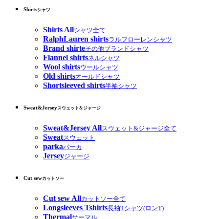
Shirts
シャツ
Shirts All
シャツ全て
RalphLauren shirts
ラルフローレンシャツ
Brand shirte
その他ブランドシャツ
Flannel shirts
ネルシャツ
Wool shirts
ウールシャツ
Old shirts
オールドシャツ
Shortsleeved shirts
半袖シャツ
Sweat&Jersey
スウェット&ジャージ
Sweat&Jersey All
スウェット&ジャージ全て
Sweat
スウェット
parka
パーカ
Jersey
ジャージ
Cut sew
カットソー
Cut sew All
カットソー全て
Longsleeves Tshirts
長袖Tシャツ(ロンT)
Thermal
サーマル