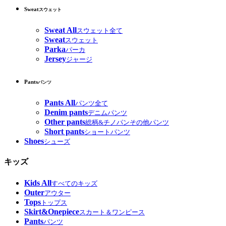
Sweat
スウェット
Sweat All
スウェット全て
Sweat
スウェット
Parka
パーカ
Jersey
ジャージ
Pants
パンツ
Pants All
パンツ全て
Denim pants
デニムパンツ
Other pants
総柄&チノパンその他パンツ
Short pants
ショートパンツ
Shoes
シューズ
キッズ
Kids All
すべてのキッズ
Outer
アウター
Tops
トップス
Skirt&Onepiece
スカート＆ワンピース
Pants
パンツ