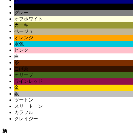
紺
黒
グレー
オフホワイト
カーキ
ベージュ
オレンジ
水色
ピンク
白
茶
こげ茶
オリーブ
ワインレッド
金
銀
ツートン
スリートーン
カラフル
クレイジー
柄