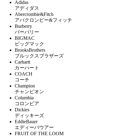
Adidas
アディダス
Abercrombie&Fitch
アバクロンビー&フィッチ
Burberry
バーバリー
BIGMAC
ビッグマック
BrooksBrothers
ブルックスブラザーズ
Carhartt
カーハート
COACH
コーチ
Champion
チャンピオン
Columbia
コロンビア
Dickies
ディッキーズ
EddieBauer
エディーバウアー
FRUIT OF THE LOOM