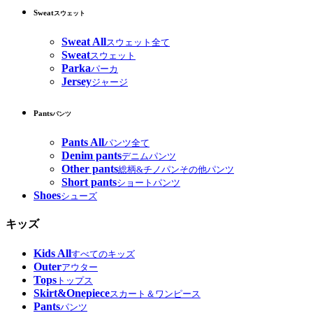
Sweat
スウェット
Sweat All
スウェット全て
Sweat
スウェット
Parka
パーカ
Jersey
ジャージ
Pants
パンツ
Pants All
パンツ全て
Denim pants
デニムパンツ
Other pants
総柄&チノパンその他パンツ
Short pants
ショートパンツ
Shoes
シューズ
キッズ
Kids All
すべてのキッズ
Outer
アウター
Tops
トップス
Skirt&Onepiece
スカート＆ワンピース
Pants
パンツ