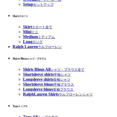
Setup
セットアップ
Skirt
スカート
Skirt
スカート全て
Mini
ミニ
Medium
ミディアム
Long
ロング
Ralph Lauren
ラルフローレン
Shirts Blous
シャツ・ブラウス
Shirts Blous All
シャツ・ブラウス全て
Shortsleeve shirts
半袖シャツ
Longsleeve shirts
長袖シャツ
Shortsleeve blous
半袖ブラウス
Longsleeve blous
長袖ブラウス
RalphLauren Shirts
ラルフローレンシャツ
Tops
トップス
Tops All