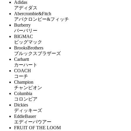
Adidas
アディダス
Abercrombie&Fitch
アバクロンビー&フィッチ
Burberry
バーバリー
BIGMAC
ビッグマック
BrooksBrothers
ブルックスブラザーズ
Carhartt
カーハート
COACH
コーチ
Champion
チャンピオン
Columbia
コロンビア
Dickies
ディッキーズ
EddieBauer
エディーバウアー
FRUIT OF THE LOOM