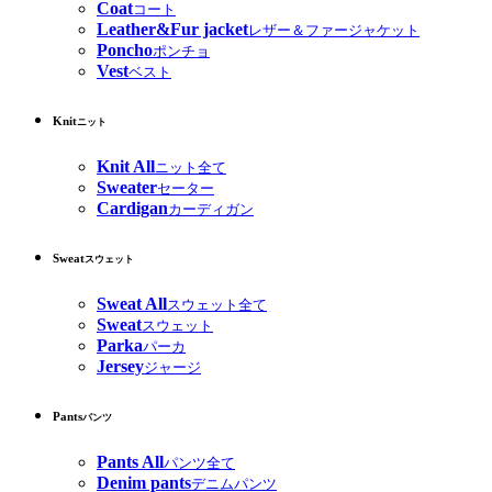
Coat
コート
Leather&Fur jacket
レザー＆ファージャケット
Poncho
ポンチョ
Vest
ベスト
Knit
ニット
Knit All
ニット全て
Sweater
セーター
Cardigan
カーディガン
Sweat
スウェット
Sweat All
スウェット全て
Sweat
スウェット
Parka
パーカ
Jersey
ジャージ
Pants
パンツ
Pants All
パンツ全て
Denim pants
デニムパンツ