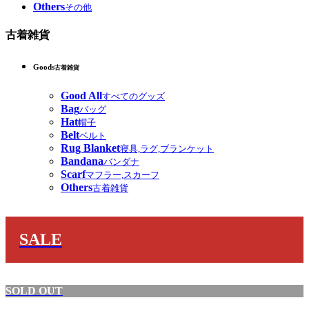
Others
その他
古着雑貨
Goods
古着雑貨
Good All
すべてのグッズ
Bag
バッグ
Hat
帽子
Belt
ベルト
Rug Blanket
寝具,ラグ,ブランケット
Bandana
バンダナ
Scarf
マフラー,スカーフ
Others
古着雑貨
SALE
SOLD OUT