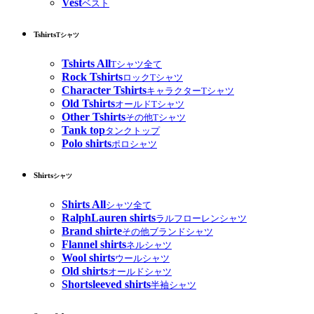
Vest
ベスト
Tshirts
Tシャツ
Tshirts All
Tシャツ全て
Rock Tshirts
ロックTシャツ
Character Tshirts
キャラクターTシャツ
Old Tshirts
オールドTシャツ
Other Tshirts
その他Tシャツ
Tank top
タンクトップ
Polo shirts
ポロシャツ
Shirts
シャツ
Shirts All
シャツ全て
RalphLauren shirts
ラルフローレンシャツ
Brand shirte
その他ブランドシャツ
Flannel shirts
ネルシャツ
Wool shirts
ウールシャツ
Old shirts
オールドシャツ
Shortsleeved shirts
半袖シャツ