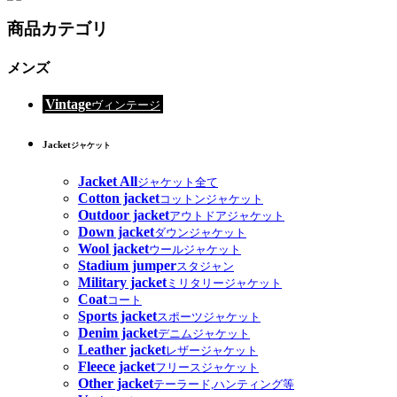
商品カテゴリ
メンズ
Vintage
ヴィンテージ
Jacket
ジャケット
Jacket All
ジャケット全て
Cotton jacket
コットンジャケット
Outdoor jacket
アウトドアジャケット
Down jacket
ダウンジャケット
Wool jacket
ウールジャケット
Stadium jumper
スタジャン
Military jacket
ミリタリージャケット
Coat
コート
Sports jacket
スポーツジャケット
Denim jacket
デニムジャケット
Leather jacket
レザージャケット
Fleece jacket
フリースジャケット
Other jacket
テーラード,ハンティング等