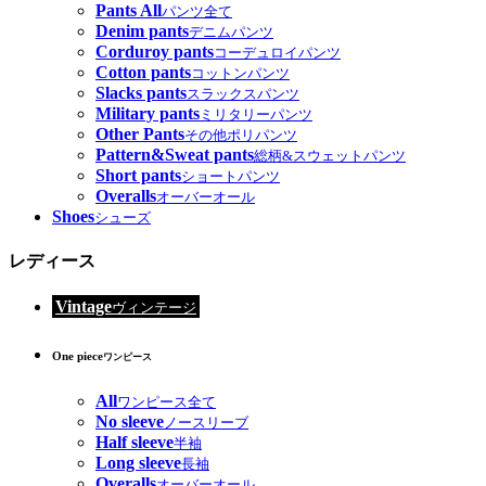
Pants All
パンツ全て
Denim pants
デニムパンツ
Corduroy pants
コーデュロイパンツ
Cotton pants
コットンパンツ
Slacks pants
スラックスパンツ
Military pants
ミリタリーパンツ
Other Pants
その他ポリパンツ
Pattern&Sweat pants
総柄&スウェットパンツ
Short pants
ショートパンツ
Overalls
オーバーオール
Shoes
シューズ
レディース
Vintage
ヴィンテージ
One piece
ワンピース
All
ワンピース全て
No sleeve
ノースリーブ
Half sleeve
半袖
Long sleeve
長袖
Overalls
オーバーオール