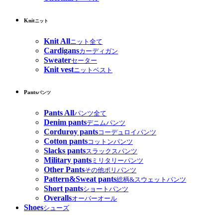
Knit
ニット
Knit All
ニット全て
Cardigans
カーディガン
Sweater
セーター
Knit vest
ニットベスト
Pants
パンツ
Pants All
パンツ全て
Denim pants
デニムパンツ
Corduroy pants
コーデュロイパンツ
Cotton pants
コットンパンツ
Slacks pants
スラックスパンツ
Military pants
ミリタリーパンツ
Other Pants
その他ポリパンツ
Pattern&Sweat pants
総柄&スウェットパンツ
Short pants
ショートパンツ
Overalls
オーバーオール
Shoes
シューズ