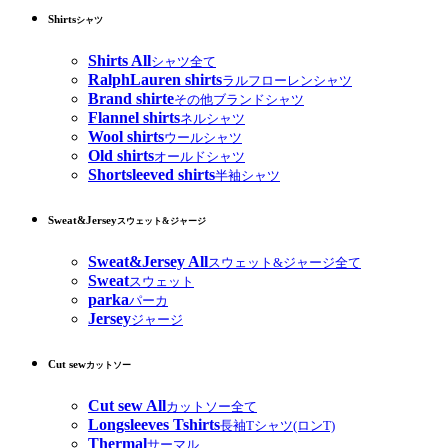
Shirts
シャツ
Shirts All
シャツ全て
RalphLauren shirts
ラルフローレンシャツ
Brand shirte
その他ブランドシャツ
Flannel shirts
ネルシャツ
Wool shirts
ウールシャツ
Old shirts
オールドシャツ
Shortsleeved shirts
半袖シャツ
Sweat&Jersey
スウェット&ジャージ
Sweat&Jersey All
スウェット&ジャージ全て
Sweat
スウェット
parka
パーカ
Jersey
ジャージ
Cut sew
カットソー
Cut sew All
カットソー全て
Longsleeves Tshirts
長袖Tシャツ(ロンT)
Thermal
サーマル