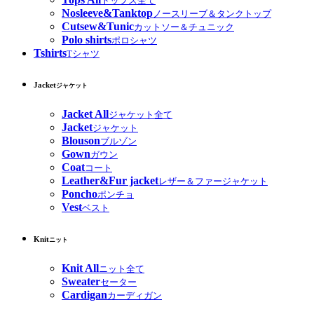
トップス全て
Nosleeve&Tanktop
ノースリーブ＆タンクトップ
Cutsew&Tunic
カットソー＆チュニック
Polo shirts
ポロシャツ
Tshirts
Tシャツ
Jacket
ジャケット
Jacket All
ジャケット全て
Jacket
ジャケット
Blouson
ブルゾン
Gown
ガウン
Coat
コート
Leather&Fur jacket
レザー＆ファージャケット
Poncho
ポンチョ
Vest
ベスト
Knit
ニット
Knit All
ニット全て
Sweater
セーター
Cardigan
カーディガン