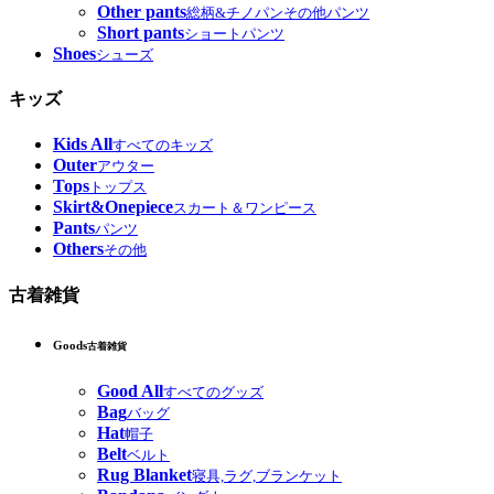
Other pants
総柄&チノパンその他パンツ
Short pants
ショートパンツ
Shoes
シューズ
キッズ
Kids All
すべてのキッズ
Outer
アウター
Tops
トップス
Skirt&Onepiece
スカート＆ワンピース
Pants
パンツ
Others
その他
古着雑貨
Goods
古着雑貨
Good All
すべてのグッズ
Bag
バッグ
Hat
帽子
Belt
ベルト
Rug Blanket
寝具,ラグ,ブランケット