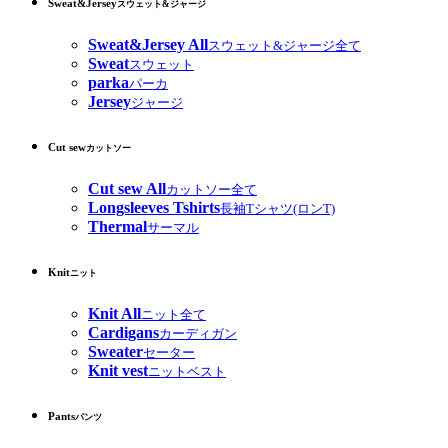
Sweat&Jersey
スウェット&ジャージ
Sweat&Jersey All
スウェット&ジャージ全て
Sweat
スウェット
parka
パーカ
Jersey
ジャージ
Cut sew
カットソー
Cut sew All
カットソー全て
Longsleeves Tshirts
長袖Tシャツ(ロンT)
Thermal
サーマル
Knit
ニット
Knit All
ニット全て
Cardigans
カーディガン
Sweater
セーター
Knit vest
ニットベスト
Pants
パンツ