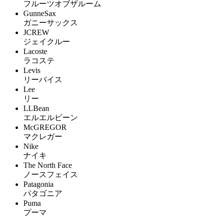
フルーツオブザルーム
GunneSax
ガニーサックス
JCREW
ジェイクルー
Lacoste
ラコステ
Levis
リーバイス
Lee
リー
LLBean
エルエルビーン
McGREGOR
マクレガー
Nike
ナイキ
The North Face
ノースフェイス
Patagonia
パタゴニア
Puma
プーマ