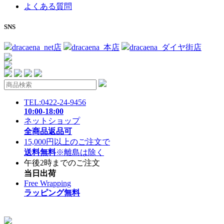
よくある質問
SNS
dracaena_net店
dracaena_本店
dracaena_ダイヤ街店
TEL:0422-24-9456
10:00-18:00
ネットショップ
全商品返品可
15,000円以上のご注文で
送料無料
※離島は除く
午後2時までのご注文
当日出荷
Free Wrapping
ラッピング無料