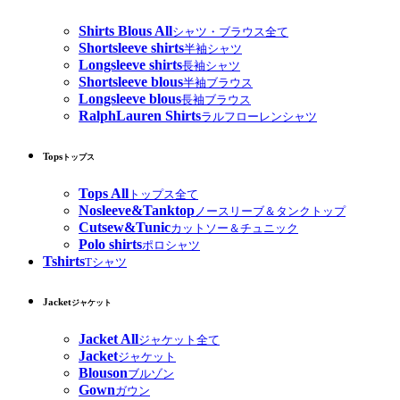
Shirts Blous All
シャツ・ブラウス全て
Shortsleeve shirts
半袖シャツ
Longsleeve shirts
長袖シャツ
Shortsleeve blous
半袖ブラウス
Longsleeve blous
長袖ブラウス
RalphLauren Shirts
ラルフローレンシャツ
Tops
トップス
Tops All
トップス全て
Nosleeve&Tanktop
ノースリーブ＆タンクトップ
Cutsew&Tunic
カットソー＆チュニック
Polo shirts
ポロシャツ
Tshirts
Tシャツ
Jacket
ジャケット
Jacket All
ジャケット全て
Jacket
ジャケット
Blouson
ブルゾン
Gown
ガウン