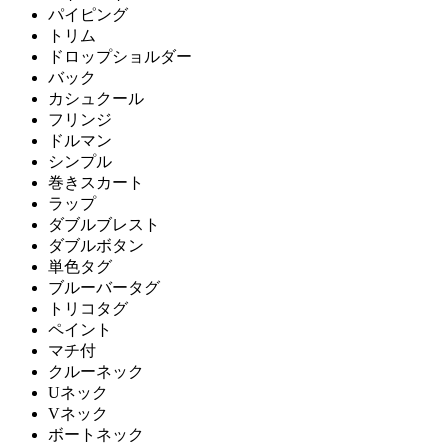
パイピング
トリム
ドロップショルダー
バック
カシュクール
フリンジ
ドルマン
シンプル
巻きスカート
ラップ
ダブルブレスト
ダブルボタン
単色タグ
ブルーバータグ
トリコタグ
ペイント
マチ付
クルーネック
Uネック
Vネック
ボートネック