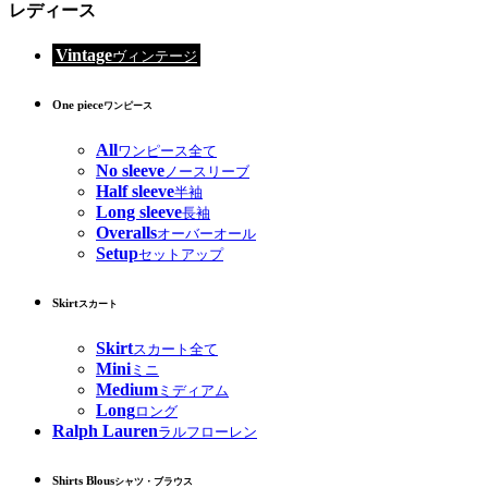
レディース
Vintage
ヴィンテージ
One piece
ワンピース
All
ワンピース全て
No sleeve
ノースリーブ
Half sleeve
半袖
Long sleeve
長袖
Overalls
オーバーオール
Setup
セットアップ
Skirt
スカート
Skirt
スカート全て
Mini
ミニ
Medium
ミディアム
Long
ロング
Ralph Lauren
ラルフローレン
Shirts Blous
シャツ・ブラウス