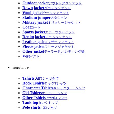
Outdoor jacket
アウトドアジャケット
Down jacket
ダウンジャケット
Wool jacket
ウールジャケット
Stadium jumper
スタジャン
Military jacket
ミリタリージャケット
Coat
コート
Sports jacket
スポーツジャケット
Denim jacket
デニムジャケット
Leather jacket
レザージャケット
Fleece jacket
フリースジャケット
Other jacket
テーラード,ハンティング等
Vest
ベスト
Tshirts
Tシャツ
Tshirts All
Tシャツ全て
Rock Tshirts
ロックTシャツ
Character Tshirts
キャラクターTシャツ
Old Tshirts
オールドTシャツ
Other Tshirts
その他Tシャツ
Tank top
タンクトップ
Polo shirts
ポロシャツ