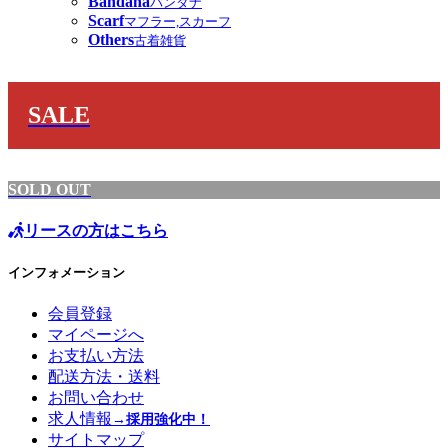
Bandana
バンダナ
Scarf
マフラー,スカーフ
Others
古着雑貨
SALE
SOLD OUT
リースの方はこちら
インフォメーション
会員登録
マイページへ
お支払い方法
配送方法・送料
お問い合わせ
求人情報
→採用強化中！
サイトマップ