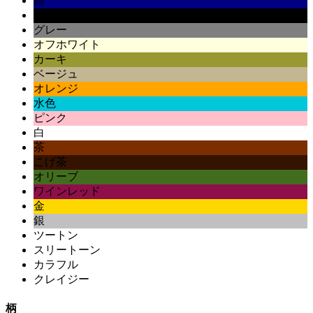
紺
黒
グレー
オフホワイト
カーキ
ベージュ
オレンジ
水色
ピンク
白
茶
こげ茶
オリーブ
ワインレッド
金
銀
ツートン
スリートーン
カラフル
クレイジー
柄