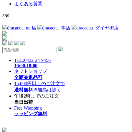
よくある質問
SNS
dracaena_net店
dracaena_本店
dracaena_ダイヤ街店
TEL:0422-24-9456
10:00-18:00
ネットショップ
全商品返品可
15,000円以上のご注文で
送料無料
※離島は除く
午後2時までのご注文
当日出荷
Free Wrapping
ラッピング無料