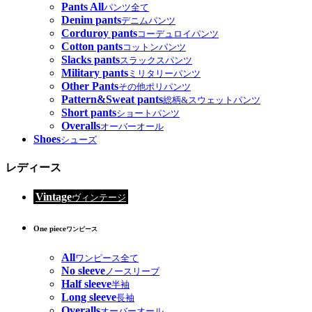
Pants All
パンツ全て
Denim pants
デニムパンツ
Corduroy pants
コーデュロイパンツ
Cotton pants
コットンパンツ
Slacks pants
スラックスパンツ
Military pants
ミリタリーパンツ
Other Pants
その他ポリパンツ
Pattern&Sweat pants
総柄&スウェットパンツ
Short pants
ショートパンツ
Overalls
オーバーオール
Shoes
シューズ
レディース
Vintage
ヴィンテージ
One piece
ワンピース
All
ワンピース全て
No sleeve
ノースリーブ
Half sleeve
半袖
Long sleeve
長袖
Overalls
オーバーオール