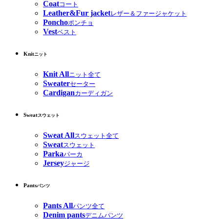
Coat
コート
Leather&Fur jacket
レザー＆ファージャケット
Poncho
ポンチョ
Vest
ベスト
Knit
ニット
Knit All
ニット全て
Sweater
セーター
Cardigan
カーディガン
Sweat
スウェット
Sweat All
スウェット全て
Sweat
スウェット
Parka
パーカ
Jersey
ジャージ
Pants
パンツ
Pants All
パンツ全て
Denim pants
デニムパンツ