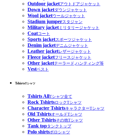
Outdoor jacket
アウトドアジャケット
Down jacket
ダウンジャケット
Wool jacket
ウールジャケット
Stadium jumper
スタジャン
Military jacket
ミリタリージャケット
Coat
コート
Sports jacket
スポーツジャケット
Denim jacket
デニムジャケット
Leather jacket
レザージャケット
Fleece jacket
フリースジャケット
Other jacket
テーラード,ハンティング等
Vest
ベスト
Tshirts
Tシャツ
Tshirts All
Tシャツ全て
Rock Tshirts
ロックTシャツ
Character Tshirts
キャラクターTシャツ
Old Tshirts
オールドTシャツ
Other Tshirts
その他Tシャツ
Tank top
タンクトップ
Polo shirts
ポロシャツ