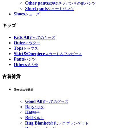
Other pants
総柄&チノパンその他パンツ
Short pants
ショートパンツ
Shoes
シューズ
キッズ
Kids All
すべてのキッズ
Outer
アウター
Tops
トップス
Skirt&Onepiece
スカート＆ワンピース
Pants
パンツ
Others
その他
古着雑貨
Goods
古着雑貨
Good All
すべてのグッズ
Bag
バッグ
Hat
帽子
Belt
ベルト
Rug Blanket
寝具,ラグ,ブランケット