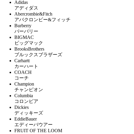
Adidas
アディダス
Abercrombie&Fitch
アバクロンビー&フィッチ
Burberry
バーバリー
BIGMAC
ビッグマック
BrooksBrothers
ブルックスブラザーズ
Carhartt
カーハート
COACH
コーチ
Champion
チャンピオン
Columbia
コロンビア
Dickies
ディッキーズ
EddieBauer
エディーバウアー
FRUIT OF THE LOOM