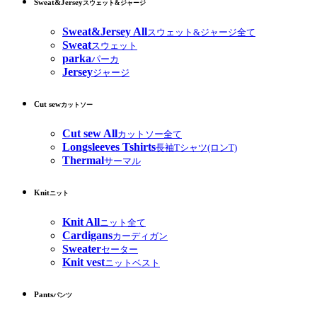
Sweat&Jersey
スウェット&ジャージ
Sweat&Jersey All
スウェット&ジャージ全て
Sweat
スウェット
parka
パーカ
Jersey
ジャージ
Cut sew
カットソー
Cut sew All
カットソー全て
Longsleeves Tshirts
長袖Tシャツ(ロンT)
Thermal
サーマル
Knit
ニット
Knit All
ニット全て
Cardigans
カーディガン
Sweater
セーター
Knit vest
ニットベスト
Pants
パンツ