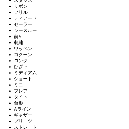
スタッズ
リボン
フリル
ティアード
セーラー
シースルー
前V
刺繍
ワッペン
コクーン
ロング
ひざ下
ミディアム
ショート
ミニ
フレア
タイト
台形
Aライン
ギャザー
プリーツ
ストレート