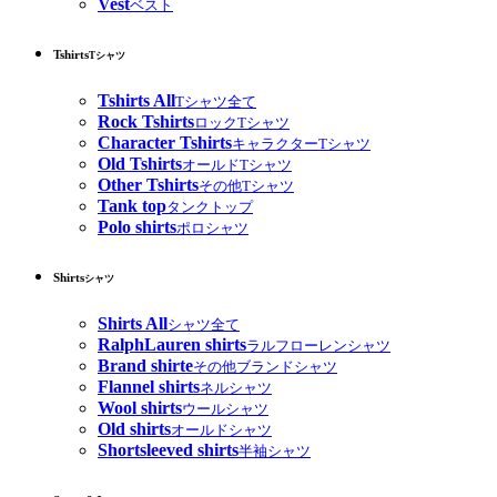
Vest
ベスト
Tshirts
Tシャツ
Tshirts All
Tシャツ全て
Rock Tshirts
ロックTシャツ
Character Tshirts
キャラクターTシャツ
Old Tshirts
オールドTシャツ
Other Tshirts
その他Tシャツ
Tank top
タンクトップ
Polo shirts
ポロシャツ
Shirts
シャツ
Shirts All
シャツ全て
RalphLauren shirts
ラルフローレンシャツ
Brand shirte
その他ブランドシャツ
Flannel shirts
ネルシャツ
Wool shirts
ウールシャツ
Old shirts
オールドシャツ
Shortsleeved shirts
半袖シャツ