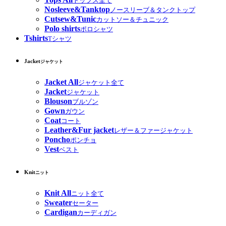
トップス全て
Nosleeve&Tanktop
ノースリーブ＆タンクトップ
Cutsew&Tunic
カットソー＆チュニック
Polo shirts
ポロシャツ
Tshirts
Tシャツ
Jacket
ジャケット
Jacket All
ジャケット全て
Jacket
ジャケット
Blouson
ブルゾン
Gown
ガウン
Coat
コート
Leather&Fur jacket
レザー＆ファージャケット
Poncho
ポンチョ
Vest
ベスト
Knit
ニット
Knit All
ニット全て
Sweater
セーター
Cardigan
カーディガン