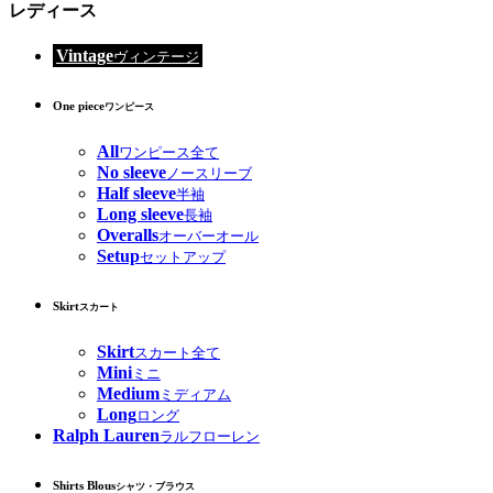
レディース
Vintage
ヴィンテージ
One piece
ワンピース
All
ワンピース全て
No sleeve
ノースリーブ
Half sleeve
半袖
Long sleeve
長袖
Overalls
オーバーオール
Setup
セットアップ
Skirt
スカート
Skirt
スカート全て
Mini
ミニ
Medium
ミディアム
Long
ロング
Ralph Lauren
ラルフローレン
Shirts Blous
シャツ・ブラウス