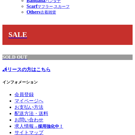
Bandana
バンダナ
Scarf
マフラー,スカーフ
Others
古着雑貨
SALE
SOLD OUT
リースの方はこちら
インフォメーション
会員登録
マイページへ
お支払い方法
配送方法・送料
お問い合わせ
求人情報
→採用強化中！
サイトマップ