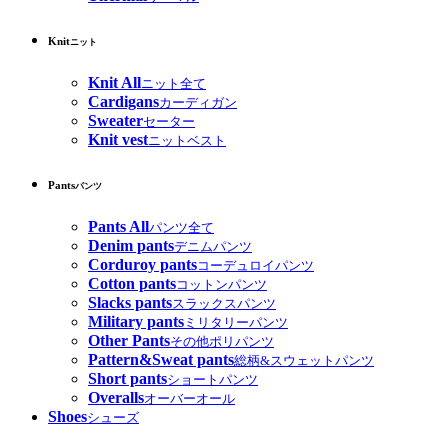
Knit
ニット
Knit All
ニット全て
Cardigans
カーディガン
Sweater
セーター
Knit vest
ニットベスト
Pants
パンツ
Pants All
パンツ全て
Denim pants
デニムパンツ
Corduroy pants
コーデュロイパンツ
Cotton pants
コットンパンツ
Slacks pants
スラックスパンツ
Military pants
ミリタリーパンツ
Other Pants
その他ポリパンツ
Pattern&Sweat pants
総柄&スウェットパンツ
Short pants
ショートパンツ
Overalls
オーバーオール
Shoes
シューズ