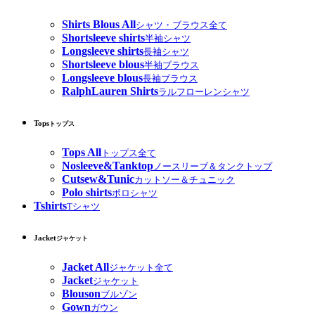
Shirts Blous All
シャツ・ブラウス全て
Shortsleeve shirts
半袖シャツ
Longsleeve shirts
長袖シャツ
Shortsleeve blous
半袖ブラウス
Longsleeve blous
長袖ブラウス
RalphLauren Shirts
ラルフローレンシャツ
Tops
トップス
Tops All
トップス全て
Nosleeve&Tanktop
ノースリーブ＆タンクトップ
Cutsew&Tunic
カットソー＆チュニック
Polo shirts
ポロシャツ
Tshirts
Tシャツ
Jacket
ジャケット
Jacket All
ジャケット全て
Jacket
ジャケット
Blouson
ブルゾン
Gown
ガウン