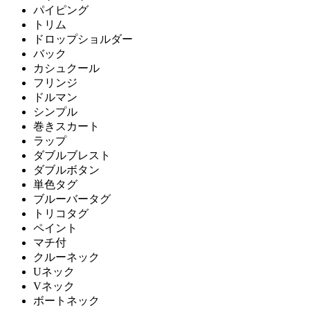
パイピング
トリム
ドロップショルダー
バック
カシュクール
フリンジ
ドルマン
シンプル
巻きスカート
ラップ
ダブルブレスト
ダブルボタン
単色タグ
ブルーバータグ
トリコタグ
ペイント
マチ付
クルーネック
Uネック
Vネック
ボートネック