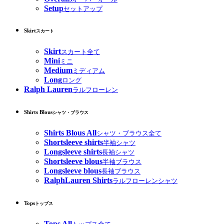
Setup
セットアップ
Skirt
スカート
Skirt
スカート全て
Mini
ミニ
Medium
ミディアム
Long
ロング
Ralph Lauren
ラルフローレン
Shirts Blous
シャツ・ブラウス
Shirts Blous All
シャツ・ブラウス全て
Shortsleeve shirts
半袖シャツ
Longsleeve shirts
長袖シャツ
Shortsleeve blous
半袖ブラウス
Longsleeve blous
長袖ブラウス
RalphLauren Shirts
ラルフローレンシャツ
Tops
トップス
Tops All