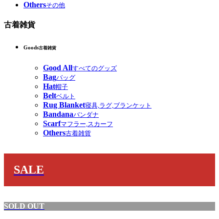
Others
その他
古着雑貨
Goods
古着雑貨
Good All
すべてのグッズ
Bag
バッグ
Hat
帽子
Belt
ベルト
Rug Blanket
寝具,ラグ,ブランケット
Bandana
バンダナ
Scarf
マフラー,スカーフ
Others
古着雑貨
SALE
SOLD OUT