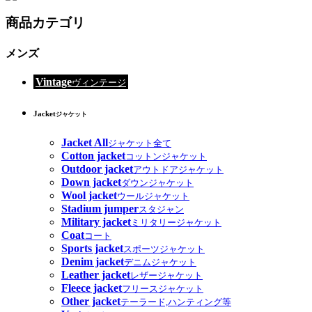
商品カテゴリ
メンズ
Vintage
ヴィンテージ
Jacket
ジャケット
Jacket All
ジャケット全て
Cotton jacket
コットンジャケット
Outdoor jacket
アウトドアジャケット
Down jacket
ダウンジャケット
Wool jacket
ウールジャケット
Stadium jumper
スタジャン
Military jacket
ミリタリージャケット
Coat
コート
Sports jacket
スポーツジャケット
Denim jacket
デニムジャケット
Leather jacket
レザージャケット
Fleece jacket
フリースジャケット
Other jacket
テーラード,ハンティング等