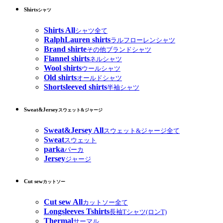
Shirts
シャツ
Shirts All
シャツ全て
RalphLauren shirts
ラルフローレンシャツ
Brand shirte
その他ブランドシャツ
Flannel shirts
ネルシャツ
Wool shirts
ウールシャツ
Old shirts
オールドシャツ
Shortsleeved shirts
半袖シャツ
Sweat&Jersey
スウェット&ジャージ
Sweat&Jersey All
スウェット&ジャージ全て
Sweat
スウェット
parka
パーカ
Jersey
ジャージ
Cut sew
カットソー
Cut sew All
カットソー全て
Longsleeves Tshirts
長袖Tシャツ(ロンT)
Thermal
サーマル