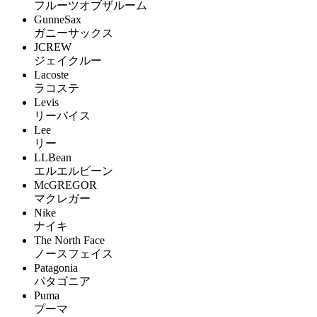
フルーツオブザルーム
GunneSax
ガニーサックス
JCREW
ジェイクルー
Lacoste
ラコステ
Levis
リーバイス
Lee
リー
LLBean
エルエルビーン
McGREGOR
マクレガー
Nike
ナイキ
The North Face
ノースフェイス
Patagonia
パタゴニア
Puma
プーマ