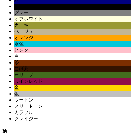
紺
黒
グレー
オフホワイト
カーキ
ベージュ
オレンジ
水色
ピンク
白
茶
こげ茶
オリーブ
ワインレッド
金
銀
ツートン
スリートーン
カラフル
クレイジー
柄