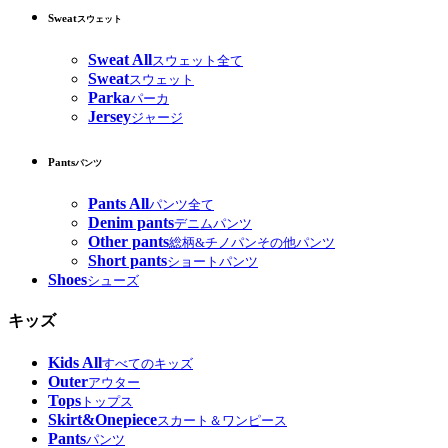
Sweat
スウェット
Sweat All
スウェット全て
Sweat
スウェット
Parka
パーカ
Jersey
ジャージ
Pants
パンツ
Pants All
パンツ全て
Denim pants
デニムパンツ
Other pants
総柄&チノパンその他パンツ
Short pants
ショートパンツ
Shoes
シューズ
キッズ
Kids All
すべてのキッズ
Outer
アウター
Tops
トップス
Skirt&Onepiece
スカート＆ワンピース
Pants
パンツ