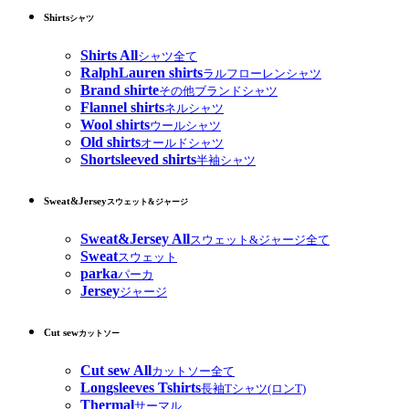
Shirts
シャツ
Shirts All
シャツ全て
RalphLauren shirts
ラルフローレンシャツ
Brand shirte
その他ブランドシャツ
Flannel shirts
ネルシャツ
Wool shirts
ウールシャツ
Old shirts
オールドシャツ
Shortsleeved shirts
半袖シャツ
Sweat&Jersey
スウェット&ジャージ
Sweat&Jersey All
スウェット&ジャージ全て
Sweat
スウェット
parka
パーカ
Jersey
ジャージ
Cut sew
カットソー
Cut sew All
カットソー全て
Longsleeves Tshirts
長袖Tシャツ(ロンT)
Thermal
サーマル