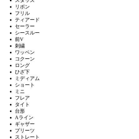
スタッズ
リボン
フリル
ティアード
セーラー
シースルー
前V
刺繍
ワッペン
コクーン
ロング
ひざ下
ミディアム
ショート
ミニ
フレア
タイト
台形
Aライン
ギャザー
プリーツ
ストレート