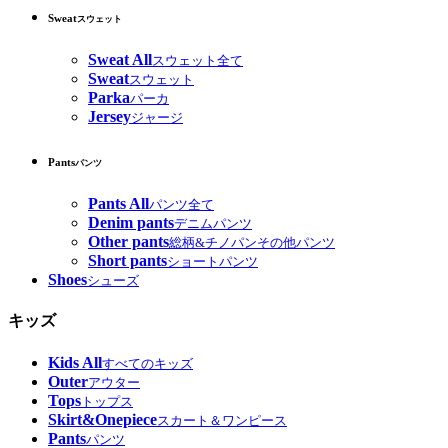
Sweat
スウェット
Sweat All
スウェット全て
Sweat
スウェット
Parka
パーカ
Jersey
ジャージ
Pants
パンツ
Pants All
パンツ全て
Denim pants
デニムパンツ
Other pants
総柄&チノパンその他パンツ
Short pants
ショートパンツ
Shoes
シューズ
キッズ
Kids All
すべてのキッズ
Outer
アウター
Tops
トップス
Skirt&Onepiece
スカート＆ワンピース
Pants
パンツ