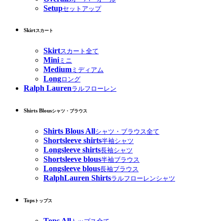
Setup
セットアップ
Skirt
スカート
Skirt
スカート全て
Mini
ミニ
Medium
ミディアム
Long
ロング
Ralph Lauren
ラルフローレン
Shirts Blous
シャツ・ブラウス
Shirts Blous All
シャツ・ブラウス全て
Shortsleeve shirts
半袖シャツ
Longsleeve shirts
長袖シャツ
Shortsleeve blous
半袖ブラウス
Longsleeve blous
長袖ブラウス
RalphLauren Shirts
ラルフローレンシャツ
Tops
トップス
Tops All