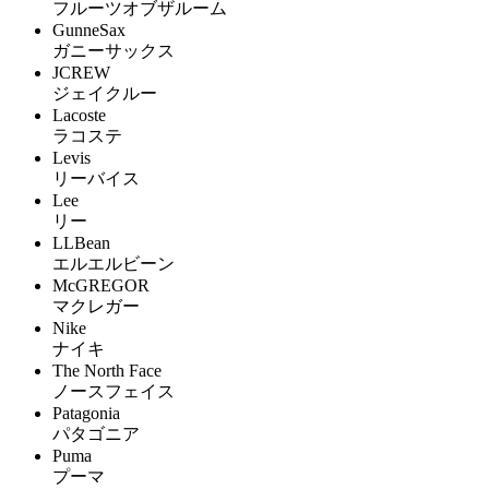
フルーツオブザルーム
GunneSax
ガニーサックス
JCREW
ジェイクルー
Lacoste
ラコステ
Levis
リーバイス
Lee
リー
LLBean
エルエルビーン
McGREGOR
マクレガー
Nike
ナイキ
The North Face
ノースフェイス
Patagonia
パタゴニア
Puma
プーマ