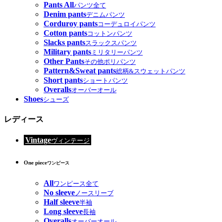
Pants All
パンツ全て
Denim pants
デニムパンツ
Corduroy pants
コーデュロイパンツ
Cotton pants
コットンパンツ
Slacks pants
スラックスパンツ
Military pants
ミリタリーパンツ
Other Pants
その他ポリパンツ
Pattern&Sweat pants
総柄&スウェットパンツ
Short pants
ショートパンツ
Overalls
オーバーオール
Shoes
シューズ
レディース
Vintage
ヴィンテージ
One piece
ワンピース
All
ワンピース全て
No sleeve
ノースリーブ
Half sleeve
半袖
Long sleeve
長袖
Overalls
オーバーオール