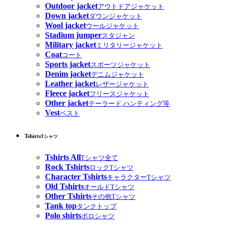
Outdoor jacket
アウトドアジャケット
Down jacket
ダウンジャケット
Wool jacket
ウールジャケット
Stadium jumper
スタジャン
Military jacket
ミリタリージャケット
Coat
コート
Sports jacket
スポーツジャケット
Denim jacket
デニムジャケット
Leather jacket
レザージャケット
Fleece jacket
フリースジャケット
Other jacket
テーラード,ハンティング等
Vest
ベスト
Tshirts
Tシャツ
Tshirts All
Tシャツ全て
Rock Tshirts
ロックTシャツ
Character Tshirts
キャラクターTシャツ
Old Tshirts
オールドTシャツ
Other Tshirts
その他Tシャツ
Tank top
タンクトップ
Polo shirts
ポロシャツ