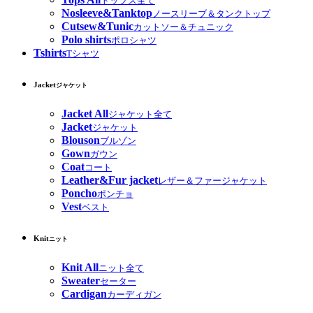
トップス全て
Nosleeve&Tanktop
ノースリーブ＆タンクトップ
Cutsew&Tunic
カットソー＆チュニック
Polo shirts
ポロシャツ
Tshirts
Tシャツ
Jacket
ジャケット
Jacket All
ジャケット全て
Jacket
ジャケット
Blouson
ブルゾン
Gown
ガウン
Coat
コート
Leather&Fur jacket
レザー＆ファージャケット
Poncho
ポンチョ
Vest
ベスト
Knit
ニット
Knit All
ニット全て
Sweater
セーター
Cardigan
カーディガン