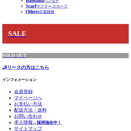
Bandana
バンダナ
Scarf
マフラー,スカーフ
Others
古着雑貨
SALE
SOLD OUT
リースの方はこちら
インフォメーション
会員登録
マイページへ
お支払い方法
配送方法・送料
お問い合わせ
求人情報
→採用強化中！
サイトマップ