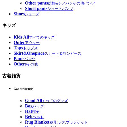
Other pants
総柄&チノパンその他パンツ
Short pants
ショートパンツ
Shoes
シューズ
キッズ
Kids All
すべてのキッズ
Outer
アウター
Tops
トップス
Skirt&Onepiece
スカート＆ワンピース
Pants
パンツ
Others
その他
古着雑貨
Goods
古着雑貨
Good All
すべてのグッズ
Bag
バッグ
Hat
帽子
Belt
ベルト
Rug Blanket
寝具,ラグ,ブランケット