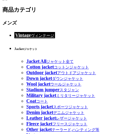
商品カテゴリ
メンズ
Vintage
ヴィンテージ
Jacket
ジャケット
Jacket All
ジャケット全て
Cotton jacket
コットンジャケット
Outdoor jacket
アウトドアジャケット
Down jacket
ダウンジャケット
Wool jacket
ウールジャケット
Stadium jumper
スタジャン
Military jacket
ミリタリージャケット
Coat
コート
Sports jacket
スポーツジャケット
Denim jacket
デニムジャケット
Leather jacket
レザージャケット
Fleece jacket
フリースジャケット
Other jacket
テーラード,ハンティング等