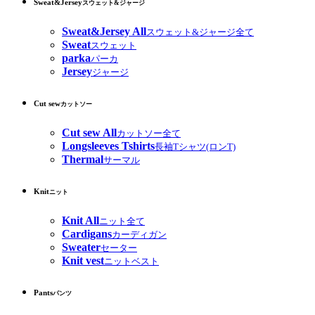
Sweat&Jersey
スウェット&ジャージ
Sweat&Jersey All
スウェット&ジャージ全て
Sweat
スウェット
parka
パーカ
Jersey
ジャージ
Cut sew
カットソー
Cut sew All
カットソー全て
Longsleeves Tshirts
長袖Tシャツ(ロンT)
Thermal
サーマル
Knit
ニット
Knit All
ニット全て
Cardigans
カーディガン
Sweater
セーター
Knit vest
ニットベスト
Pants
パンツ