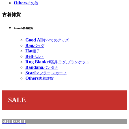
Others
その他
古着雑貨
Goods
古着雑貨
Good All
すべてのグッズ
Bag
バッグ
Hat
帽子
Belt
ベルト
Rug Blanket
寝具,ラグ,ブランケット
Bandana
バンダナ
Scarf
マフラー,スカーフ
Others
古着雑貨
SALE
SOLD OUT