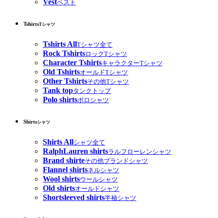
Vest
ベスト
Tshirts
Tシャツ
Tshirts All
Tシャツ全て
Rock Tshirts
ロックTシャツ
Character Tshirts
キャラクターTシャツ
Old Tshirts
オールドTシャツ
Other Tshirts
その他Tシャツ
Tank top
タンクトップ
Polo shirts
ポロシャツ
Shirts
シャツ
Shirts All
シャツ全て
RalphLauren shirts
ラルフローレンシャツ
Brand shirte
その他ブランドシャツ
Flannel shirts
ネルシャツ
Wool shirts
ウールシャツ
Old shirts
オールドシャツ
Shortsleeved shirts
半袖シャツ