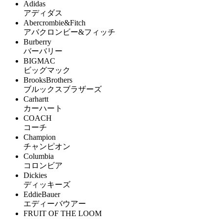
Adidas
アディダス
Abercrombie&Fitch
アバクロンビー&フィッチ
Burberry
バーバリー
BIGMAC
ビッグマック
BrooksBrothers
ブルックスブラザーズ
Carhartt
カーハート
COACH
コーチ
Champion
チャンピオン
Columbia
コロンビア
Dickies
ディッキーズ
EddieBauer
エディーバウアー
FRUIT OF THE LOOM