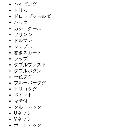
パイピング
トリム
ドロップショルダー
バック
カシュクール
フリンジ
ドルマン
シンプル
巻きスカート
ラップ
ダブルブレスト
ダブルボタン
単色タグ
ブルーバータグ
トリコタグ
ペイント
マチ付
クルーネック
Uネック
Vネック
ボートネック