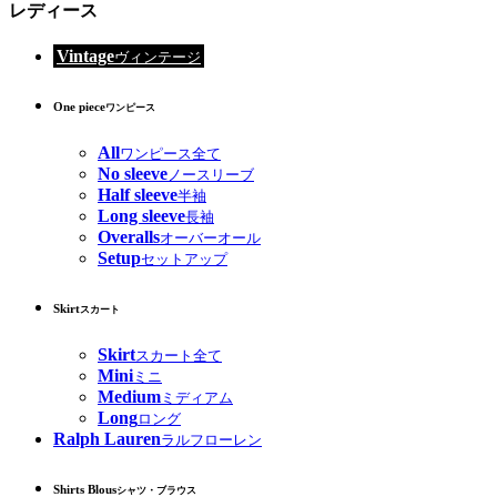
レディース
Vintage
ヴィンテージ
One piece
ワンピース
All
ワンピース全て
No sleeve
ノースリーブ
Half sleeve
半袖
Long sleeve
長袖
Overalls
オーバーオール
Setup
セットアップ
Skirt
スカート
Skirt
スカート全て
Mini
ミニ
Medium
ミディアム
Long
ロング
Ralph Lauren
ラルフローレン
Shirts Blous
シャツ・ブラウス