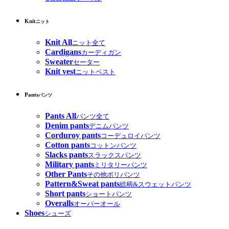
Knit
ニット
Knit All
ニット全て
Cardigans
カーディガン
Sweater
セーター
Knit vest
ニットベスト
Pants
パンツ
Pants All
パンツ全て
Denim pants
デニムパンツ
Corduroy pants
コーデュロイパンツ
Cotton pants
コットンパンツ
Slacks pants
スラックスパンツ
Military pants
ミリタリーパンツ
Other Pants
その他ポリパンツ
Pattern&Sweat pants
総柄&スウェットパンツ
Short pants
ショートパンツ
Overalls
オーバーオール
Shoes
シューズ