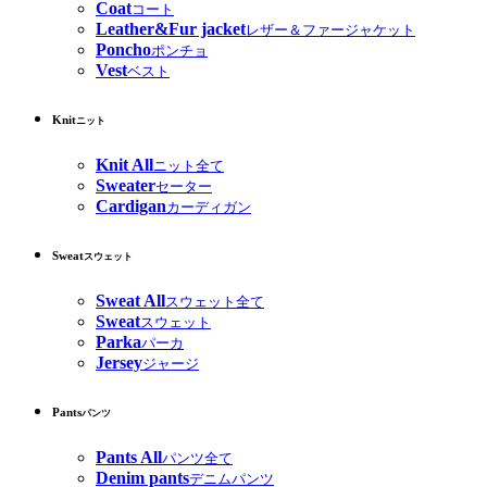
Coat
コート
Leather&Fur jacket
レザー＆ファージャケット
Poncho
ポンチョ
Vest
ベスト
Knit
ニット
Knit All
ニット全て
Sweater
セーター
Cardigan
カーディガン
Sweat
スウェット
Sweat All
スウェット全て
Sweat
スウェット
Parka
パーカ
Jersey
ジャージ
Pants
パンツ
Pants All
パンツ全て
Denim pants
デニムパンツ