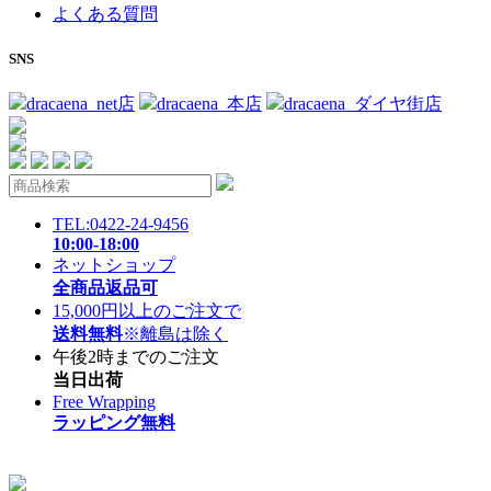
よくある質問
SNS
dracaena_net店
dracaena_本店
dracaena_ダイヤ街店
TEL:0422-24-9456
10:00-18:00
ネットショップ
全商品返品可
15,000円以上のご注文で
送料無料
※離島は除く
午後2時までのご注文
当日出荷
Free Wrapping
ラッピング無料