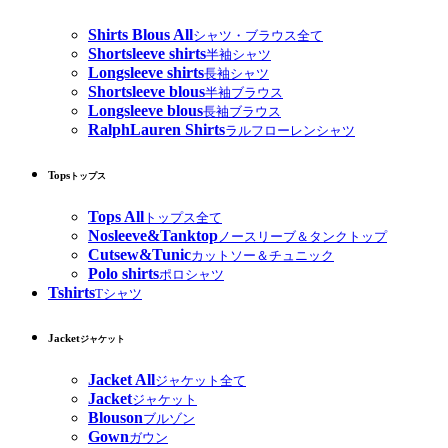
Shirts Blous All
シャツ・ブラウス全て
Shortsleeve shirts
半袖シャツ
Longsleeve shirts
長袖シャツ
Shortsleeve blous
半袖ブラウス
Longsleeve blous
長袖ブラウス
RalphLauren Shirts
ラルフローレンシャツ
Tops
トップス
Tops All
トップス全て
Nosleeve&Tanktop
ノースリーブ＆タンクトップ
Cutsew&Tunic
カットソー＆チュニック
Polo shirts
ポロシャツ
Tshirts
Tシャツ
Jacket
ジャケット
Jacket All
ジャケット全て
Jacket
ジャケット
Blouson
ブルゾン
Gown
ガウン