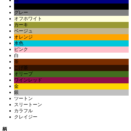
紺
黒
グレー
オフホワイト
カーキ
ベージュ
オレンジ
水色
ピンク
白
茶
こげ茶
オリーブ
ワインレッド
金
銀
ツートン
スリートーン
カラフル
クレイジー
柄