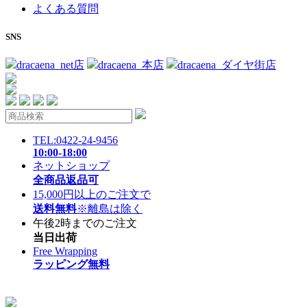
よくある質問
SNS
dracaena_net店
dracaena_本店
dracaena_ダイヤ街店
TEL:0422-24-9456
10:00-18:00
ネットショップ
全商品返品可
15,000円以上のご注文で
送料無料
※離島は除く
午後2時までのご注文
当日出荷
Free Wrapping
ラッピング無料