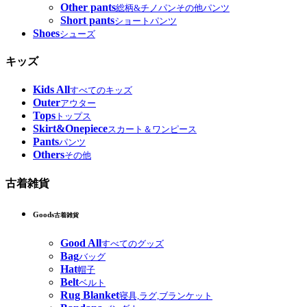
Other pants
総柄&チノパンその他パンツ
Short pants
ショートパンツ
Shoes
シューズ
キッズ
Kids All
すべてのキッズ
Outer
アウター
Tops
トップス
Skirt&Onepiece
スカート＆ワンピース
Pants
パンツ
Others
その他
古着雑貨
Goods
古着雑貨
Good All
すべてのグッズ
Bag
バッグ
Hat
帽子
Belt
ベルト
Rug Blanket
寝具,ラグ,ブランケット