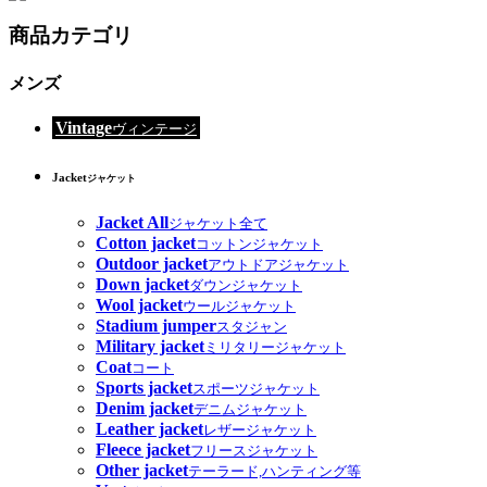
商品カテゴリ
メンズ
Vintage
ヴィンテージ
Jacket
ジャケット
Jacket All
ジャケット全て
Cotton jacket
コットンジャケット
Outdoor jacket
アウトドアジャケット
Down jacket
ダウンジャケット
Wool jacket
ウールジャケット
Stadium jumper
スタジャン
Military jacket
ミリタリージャケット
Coat
コート
Sports jacket
スポーツジャケット
Denim jacket
デニムジャケット
Leather jacket
レザージャケット
Fleece jacket
フリースジャケット
Other jacket
テーラード,ハンティング等