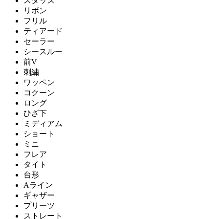
スタッズ
リボン
フリル
ティアード
セーラー
シースルー
前V
刺繍
ワッペン
コクーン
ロング
ひざ下
ミディアム
ショート
ミニ
フレア
タイト
台形
Aライン
ギャザー
プリーツ
ストレート