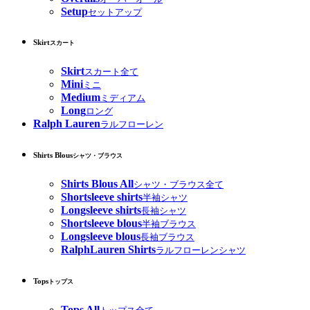
Setup
セットアップ
Skirt
スカート
Skirt
スカート全て
Mini
ミニ
Medium
ミディアム
Long
ロング
Ralph Lauren
ラルフローレン
Shirts Blous
シャツ・ブラウス
Shirts Blous All
シャツ・ブラウス全て
Shortsleeve shirts
半袖シャツ
Longsleeve shirts
長袖シャツ
Shortsleeve blous
半袖ブラウス
Longsleeve blous
長袖ブラウス
RalphLauren Shirts
ラルフローレンシャツ
Tops
トップス
Tops All