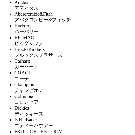
Adidas
アディダス
Abercrombie&Fitch
アバクロンビー&フィッチ
Burberry
バーバリー
BIGMAC
ビッグマック
BrooksBrothers
ブルックスブラザーズ
Carhartt
カーハート
COACH
コーチ
Champion
チャンピオン
Columbia
コロンビア
Dickies
ディッキーズ
EddieBauer
エディーバウアー
FRUIT OF THE LOOM