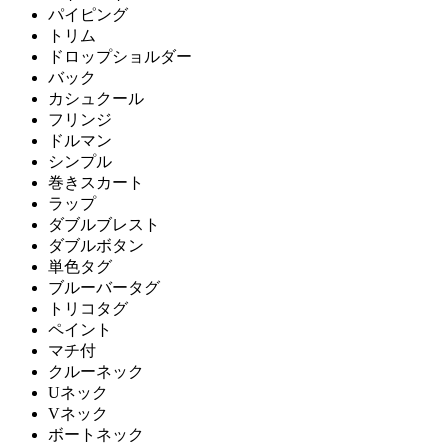
パイピング
トリム
ドロップショルダー
バック
カシュクール
フリンジ
ドルマン
シンプル
巻きスカート
ラップ
ダブルブレスト
ダブルボタン
単色タグ
ブルーバータグ
トリコタグ
ペイント
マチ付
クルーネック
Uネック
Vネック
ボートネック