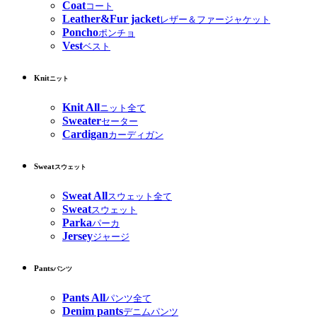
Coat
コート
Leather&Fur jacket
レザー＆ファージャケット
Poncho
ポンチョ
Vest
ベスト
Knit
ニット
Knit All
ニット全て
Sweater
セーター
Cardigan
カーディガン
Sweat
スウェット
Sweat All
スウェット全て
Sweat
スウェット
Parka
パーカ
Jersey
ジャージ
Pants
パンツ
Pants All
パンツ全て
Denim pants
デニムパンツ