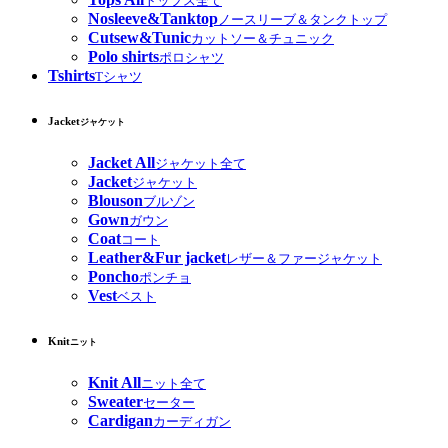
トップス全て
Nosleeve&Tanktop
ノースリーブ＆タンクトップ
Cutsew&Tunic
カットソー＆チュニック
Polo shirts
ポロシャツ
Tshirts
Tシャツ
Jacket
ジャケット
Jacket All
ジャケット全て
Jacket
ジャケット
Blouson
ブルゾン
Gown
ガウン
Coat
コート
Leather&Fur jacket
レザー＆ファージャケット
Poncho
ポンチョ
Vest
ベスト
Knit
ニット
Knit All
ニット全て
Sweater
セーター
Cardigan
カーディガン