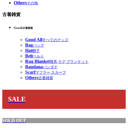
Others
その他
古着雑貨
Goods
古着雑貨
Good All
すべてのグッズ
Bag
バッグ
Hat
帽子
Belt
ベルト
Rug Blanket
寝具,ラグ,ブランケット
Bandana
バンダナ
Scarf
マフラー,スカーフ
Others
古着雑貨
SALE
SOLD OUT