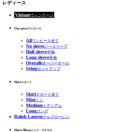
レディース
Vintage
ヴィンテージ
One piece
ワンピース
All
ワンピース全て
No sleeve
ノースリーブ
Half sleeve
半袖
Long sleeve
長袖
Overalls
オーバーオール
Setup
セットアップ
Skirt
スカート
Skirt
スカート全て
Mini
ミニ
Medium
ミディアム
Long
ロング
Ralph Lauren
ラルフローレン
Shirts Blous
シャツ・ブラウス