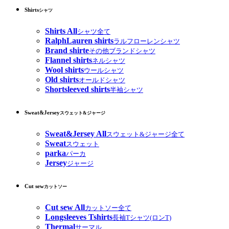
Shirts
シャツ
Shirts All
シャツ全て
RalphLauren shirts
ラルフローレンシャツ
Brand shirte
その他ブランドシャツ
Flannel shirts
ネルシャツ
Wool shirts
ウールシャツ
Old shirts
オールドシャツ
Shortsleeved shirts
半袖シャツ
Sweat&Jersey
スウェット&ジャージ
Sweat&Jersey All
スウェット&ジャージ全て
Sweat
スウェット
parka
パーカ
Jersey
ジャージ
Cut sew
カットソー
Cut sew All
カットソー全て
Longsleeves Tshirts
長袖Tシャツ(ロンT)
Thermal
サーマル