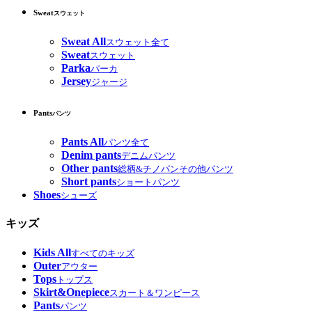
Sweat
スウェット
Sweat All
スウェット全て
Sweat
スウェット
Parka
パーカ
Jersey
ジャージ
Pants
パンツ
Pants All
パンツ全て
Denim pants
デニムパンツ
Other pants
総柄&チノパンその他パンツ
Short pants
ショートパンツ
Shoes
シューズ
キッズ
Kids All
すべてのキッズ
Outer
アウター
Tops
トップス
Skirt&Onepiece
スカート＆ワンピース
Pants
パンツ