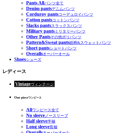
Pants All
パンツ全て
Denim pants
デニムパンツ
Corduroy pants
コーデュロイパンツ
Cotton pants
コットンパンツ
Slacks pants
スラックスパンツ
Military pants
ミリタリーパンツ
Other Pants
その他ポリパンツ
Pattern&Sweat pants
総柄&スウェットパンツ
Short pants
ショートパンツ
Overalls
オーバーオール
Shoes
シューズ
レディース
Vintage
ヴィンテージ
One piece
ワンピース
All
ワンピース全て
No sleeve
ノースリーブ
Half sleeve
半袖
Long sleeve
長袖
Overalls
オーバーオール