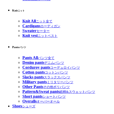
Knit
ニット
Knit All
ニット全て
Cardigans
カーディガン
Sweater
セーター
Knit vest
ニットベスト
Pants
パンツ
Pants All
パンツ全て
Denim pants
デニムパンツ
Corduroy pants
コーデュロイパンツ
Cotton pants
コットンパンツ
Slacks pants
スラックスパンツ
Military pants
ミリタリーパンツ
Other Pants
その他ポリパンツ
Pattern&Sweat pants
総柄&スウェットパンツ
Short pants
ショートパンツ
Overalls
オーバーオール
Shoes
シューズ