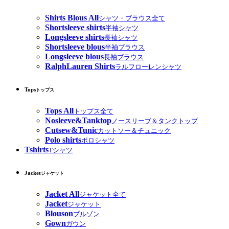
Shirts Blous All
シャツ・ブラウス全て
Shortsleeve shirts
半袖シャツ
Longsleeve shirts
長袖シャツ
Shortsleeve blous
半袖ブラウス
Longsleeve blous
長袖ブラウス
RalphLauren Shirts
ラルフローレンシャツ
Tops
トップス
Tops All
トップス全て
Nosleeve&Tanktop
ノースリーブ＆タンクトップ
Cutsew&Tunic
カットソー＆チュニック
Polo shirts
ポロシャツ
Tshirts
Tシャツ
Jacket
ジャケット
Jacket All
ジャケット全て
Jacket
ジャケット
Blouson
ブルゾン
Gown
ガウン