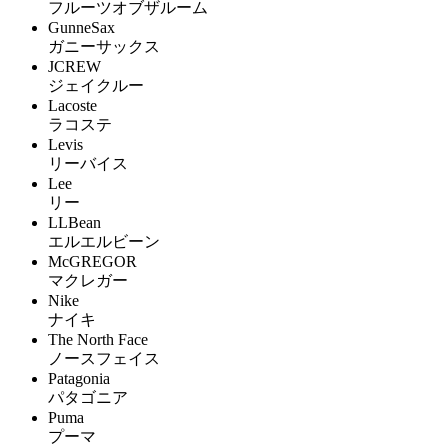
フルーツオブザルーム
GunneSax
ガニーサックス
JCREW
ジェイクルー
Lacoste
ラコステ
Levis
リーバイス
Lee
リー
LLBean
エルエルビーン
McGREGOR
マクレガー
Nike
ナイキ
The North Face
ノースフェイス
Patagonia
パタゴニア
Puma
プーマ