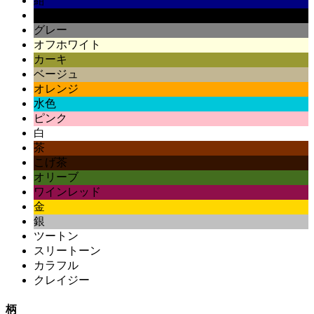
紺
黒
グレー
オフホワイト
カーキ
ベージュ
オレンジ
水色
ピンク
白
茶
こげ茶
オリーブ
ワインレッド
金
銀
ツートン
スリートーン
カラフル
クレイジー
柄