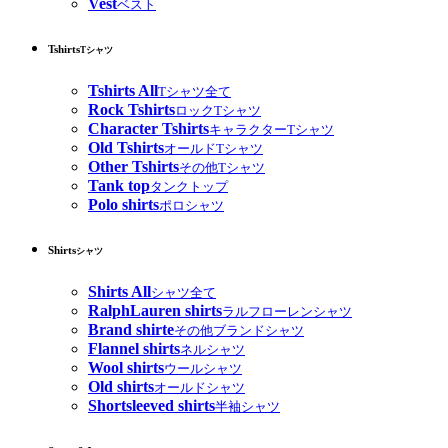
Vest
ベスト
Tshirts
Tシャツ
Tshirts All
Tシャツ全て
Rock Tshirts
ロックTシャツ
Character Tshirts
キャラクターTシャツ
Old Tshirts
オールドTシャツ
Other Tshirts
その他Tシャツ
Tank top
タンクトップ
Polo shirts
ポロシャツ
Shirts
シャツ
Shirts All
シャツ全て
RalphLauren shirts
ラルフローレンシャツ
Brand shirte
その他ブランドシャツ
Flannel shirts
ネルシャツ
Wool shirts
ウールシャツ
Old shirts
オールドシャツ
Shortsleeved shirts
半袖シャツ