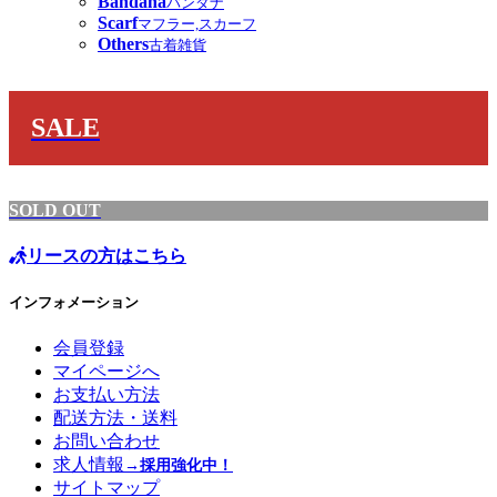
Bandana
バンダナ
Scarf
マフラー,スカーフ
Others
古着雑貨
SALE
SOLD OUT
リースの方はこちら
インフォメーション
会員登録
マイページへ
お支払い方法
配送方法・送料
お問い合わせ
求人情報
→採用強化中！
サイトマップ