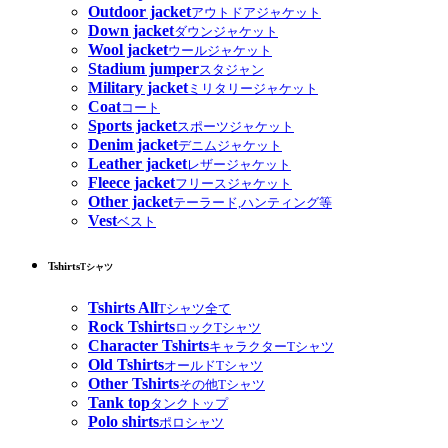
Outdoor jacket
アウトドアジャケット
Down jacket
ダウンジャケット
Wool jacket
ウールジャケット
Stadium jumper
スタジャン
Military jacket
ミリタリージャケット
Coat
コート
Sports jacket
スポーツジャケット
Denim jacket
デニムジャケット
Leather jacket
レザージャケット
Fleece jacket
フリースジャケット
Other jacket
テーラード,ハンティング等
Vest
ベスト
Tshirts
Tシャツ
Tshirts All
Tシャツ全て
Rock Tshirts
ロックTシャツ
Character Tshirts
キャラクターTシャツ
Old Tshirts
オールドTシャツ
Other Tshirts
その他Tシャツ
Tank top
タンクトップ
Polo shirts
ポロシャツ