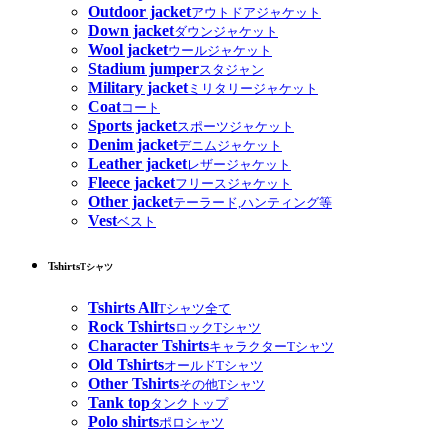
Outdoor jacket
アウトドアジャケット
Down jacket
ダウンジャケット
Wool jacket
ウールジャケット
Stadium jumper
スタジャン
Military jacket
ミリタリージャケット
Coat
コート
Sports jacket
スポーツジャケット
Denim jacket
デニムジャケット
Leather jacket
レザージャケット
Fleece jacket
フリースジャケット
Other jacket
テーラード,ハンティング等
Vest
ベスト
Tshirts
Tシャツ
Tshirts All
Tシャツ全て
Rock Tshirts
ロックTシャツ
Character Tshirts
キャラクターTシャツ
Old Tshirts
オールドTシャツ
Other Tshirts
その他Tシャツ
Tank top
タンクトップ
Polo shirts
ポロシャツ