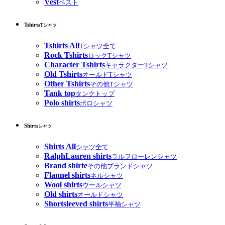
Vest
ベスト
Tshirts
Tシャツ
Tshirts All
Tシャツ全て
Rock Tshirts
ロックTシャツ
Character Tshirts
キャラクターTシャツ
Old Tshirts
オールドTシャツ
Other Tshirts
その他Tシャツ
Tank top
タンクトップ
Polo shirts
ポロシャツ
Shirts
シャツ
Shirts All
シャツ全て
RalphLauren shirts
ラルフローレンシャツ
Brand shirte
その他ブランドシャツ
Flannel shirts
ネルシャツ
Wool shirts
ウールシャツ
Old shirts
オールドシャツ
Shortsleeved shirts
半袖シャツ