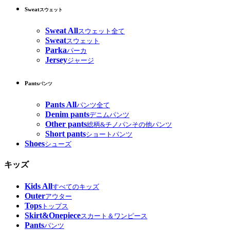
Sweat
スウェット
Sweat All
スウェット全て
Sweat
スウェット
Parka
パーカ
Jersey
ジャージ
Pants
パンツ
Pants All
パンツ全て
Denim pants
デニムパンツ
Other pants
総柄&チノパンその他パンツ
Short pants
ショートパンツ
Shoes
シューズ
キッズ
Kids All
すべてのキッズ
Outer
アウター
Tops
トップス
Skirt&Onepiece
スカート＆ワンピース
Pants
パンツ