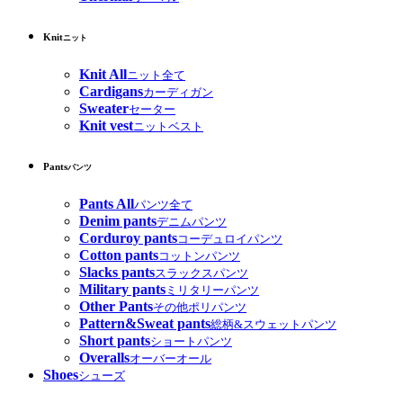
Knit
ニット
Knit All
ニット全て
Cardigans
カーディガン
Sweater
セーター
Knit vest
ニットベスト
Pants
パンツ
Pants All
パンツ全て
Denim pants
デニムパンツ
Corduroy pants
コーデュロイパンツ
Cotton pants
コットンパンツ
Slacks pants
スラックスパンツ
Military pants
ミリタリーパンツ
Other Pants
その他ポリパンツ
Pattern&Sweat pants
総柄&スウェットパンツ
Short pants
ショートパンツ
Overalls
オーバーオール
Shoes
シューズ