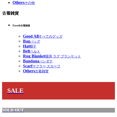
Others
その他
古着雑貨
Goods
古着雑貨
Good All
すべてのグッズ
Bag
バッグ
Hat
帽子
Belt
ベルト
Rug Blanket
寝具,ラグ,ブランケット
Bandana
バンダナ
Scarf
マフラー,スカーフ
Others
古着雑貨
SALE
SOLD OUT