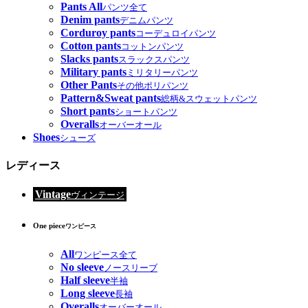
Pants All
パンツ全て
Denim pants
デニムパンツ
Corduroy pants
コーデュロイパンツ
Cotton pants
コットンパンツ
Slacks pants
スラックスパンツ
Military pants
ミリタリーパンツ
Other Pants
その他ポリパンツ
Pattern&Sweat pants
総柄&スウェットパンツ
Short pants
ショートパンツ
Overalls
オーバーオール
Shoes
シューズ
レディース
Vintage
ヴィンテージ
One piece
ワンピース
All
ワンピース全て
No sleeve
ノースリーブ
Half sleeve
半袖
Long sleeve
長袖
Overalls
オーバーオール