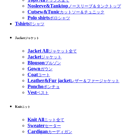
トップス全て
Nosleeve&Tanktop
ノースリーブ＆タンクトップ
Cutsew&Tunic
カットソー＆チュニック
Polo shirts
ポロシャツ
Tshirts
Tシャツ
Jacket
ジャケット
Jacket All
ジャケット全て
Jacket
ジャケット
Blouson
ブルゾン
Gown
ガウン
Coat
コート
Leather&Fur jacket
レザー＆ファージャケット
Poncho
ポンチョ
Vest
ベスト
Knit
ニット
Knit All
ニット全て
Sweater
セーター
Cardigan
カーディガン