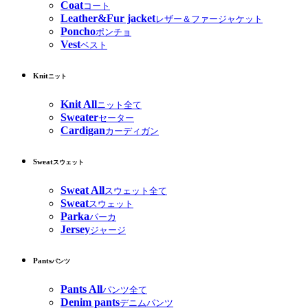
Coat
コート
Leather&Fur jacket
レザー＆ファージャケット
Poncho
ポンチョ
Vest
ベスト
Knit
ニット
Knit All
ニット全て
Sweater
セーター
Cardigan
カーディガン
Sweat
スウェット
Sweat All
スウェット全て
Sweat
スウェット
Parka
パーカ
Jersey
ジャージ
Pants
パンツ
Pants All
パンツ全て
Denim pants
デニムパンツ