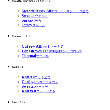
Sweat&Jersey
スウェット&ジャージ
Sweat&Jersey All
スウェット&ジャージ全て
Sweat
スウェット
parka
パーカ
Jersey
ジャージ
Cut sew
カットソー
Cut sew All
カットソー全て
Longsleeves Tshirts
長袖Tシャツ(ロンT)
Thermal
サーマル
Knit
ニット
Knit All
ニット全て
Cardigans
カーディガン
Sweater
セーター
Knit vest
ニットベスト
Pants
パンツ