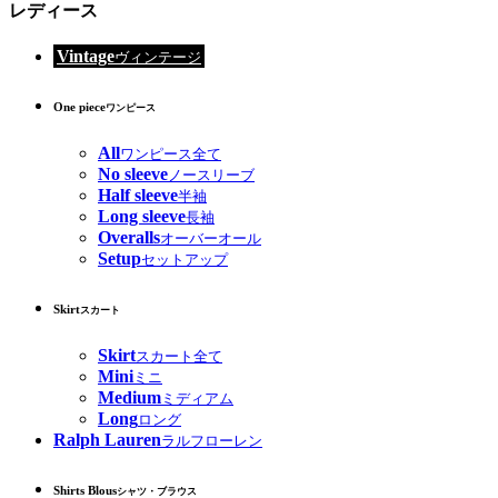
レディース
Vintage
ヴィンテージ
One piece
ワンピース
All
ワンピース全て
No sleeve
ノースリーブ
Half sleeve
半袖
Long sleeve
長袖
Overalls
オーバーオール
Setup
セットアップ
Skirt
スカート
Skirt
スカート全て
Mini
ミニ
Medium
ミディアム
Long
ロング
Ralph Lauren
ラルフローレン
Shirts Blous
シャツ・ブラウス