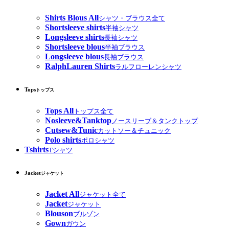
Shirts Blous All
シャツ・ブラウス全て
Shortsleeve shirts
半袖シャツ
Longsleeve shirts
長袖シャツ
Shortsleeve blous
半袖ブラウス
Longsleeve blous
長袖ブラウス
RalphLauren Shirts
ラルフローレンシャツ
Tops
トップス
Tops All
トップス全て
Nosleeve&Tanktop
ノースリーブ＆タンクトップ
Cutsew&Tunic
カットソー＆チュニック
Polo shirts
ポロシャツ
Tshirts
Tシャツ
Jacket
ジャケット
Jacket All
ジャケット全て
Jacket
ジャケット
Blouson
ブルゾン
Gown
ガウン