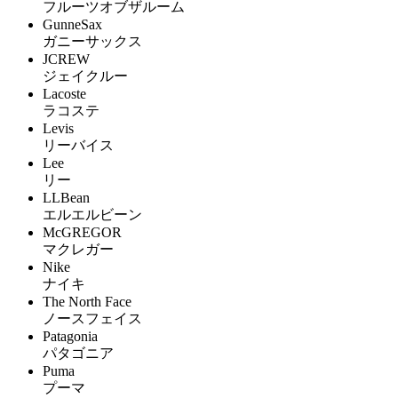
フルーツオブザルーム
GunneSax
ガニーサックス
JCREW
ジェイクルー
Lacoste
ラコステ
Levis
リーバイス
Lee
リー
LLBean
エルエルビーン
McGREGOR
マクレガー
Nike
ナイキ
The North Face
ノースフェイス
Patagonia
パタゴニア
Puma
プーマ