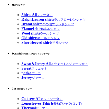
Shirts
シャツ
Shirts All
シャツ全て
RalphLauren shirts
ラルフローレンシャツ
Brand shirte
その他ブランドシャツ
Flannel shirts
ネルシャツ
Wool shirts
ウールシャツ
Old shirts
オールドシャツ
Shortsleeved shirts
半袖シャツ
Sweat&Jersey
スウェット&ジャージ
Sweat&Jersey All
スウェット&ジャージ全て
Sweat
スウェット
parka
パーカ
Jersey
ジャージ
Cut sew
カットソー
Cut sew All
カットソー全て
Longsleeves Tshirts
長袖Tシャツ(ロンT)
Thermal
サーマル