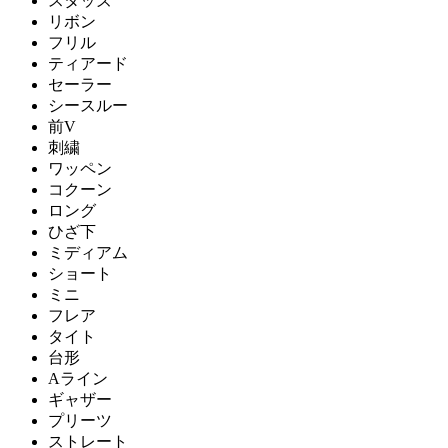
スタッズ
リボン
フリル
ティアード
セーラー
シースルー
前V
刺繍
ワッペン
コクーン
ロング
ひざ下
ミディアム
ショート
ミニ
フレア
タイト
台形
Aライン
ギャザー
プリーツ
ストレート