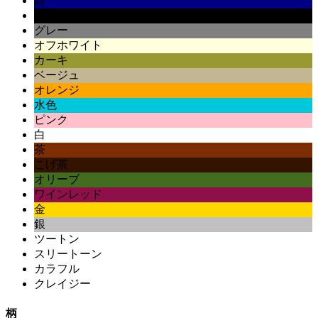
紺
黒
グレー
オフホワイト
カーキ
ベージュ
オレンジ
水色
ピンク
白
茶
こげ茶
オリーブ
ワインレッド
金
銀
ツートン
スリートーン
カラフル
クレイジー
柄