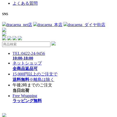
よくある質問
SNS
dracaena_net店
dracaena_本店
dracaena_ダイヤ街店
TEL:0422-24-9456
10:00-18:00
ネットショップ
全商品返品可
15,000円以上のご注文で
送料無料
※離島は除く
午後2時までのご注文
当日出荷
Free Wrapping
ラッピング無料