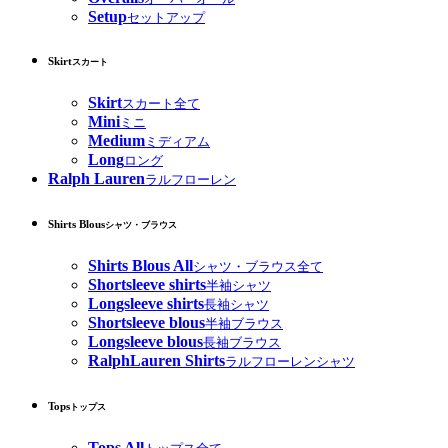
Setup
セットアップ
Skirt
スカート
Skirt
スカート全て
Mini
ミニ
Medium
ミディアム
Long
ロング
Ralph Lauren
ラルフローレン
Shirts Blous
シャツ・ブラウス
Shirts Blous All
シャツ・ブラウス全て
Shortsleeve shirts
半袖シャツ
Longsleeve shirts
長袖シャツ
Shortsleeve blous
半袖ブラウス
Longsleeve blous
長袖ブラウス
RalphLauren Shirts
ラルフローレンシャツ
Tops
トップス
Tops All