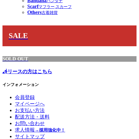
Bandana
バンダナ
Scarf
マフラー,スカーフ
Others
古着雑貨
SALE
SOLD OUT
リースの方はこちら
インフォメーション
会員登録
マイページへ
お支払い方法
配送方法・送料
お問い合わせ
求人情報
→採用強化中！
サイトマップ