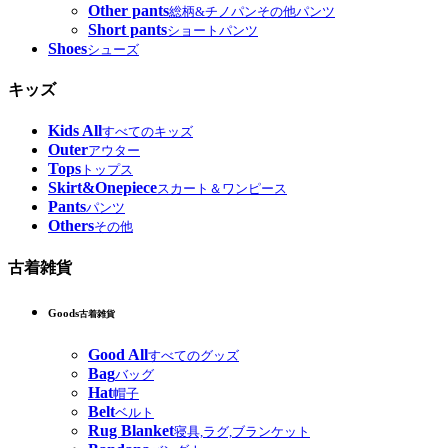
Other pants
総柄&チノパンその他パンツ
Short pants
ショートパンツ
Shoes
シューズ
キッズ
Kids All
すべてのキッズ
Outer
アウター
Tops
トップス
Skirt&Onepiece
スカート＆ワンピース
Pants
パンツ
Others
その他
古着雑貨
Goods
古着雑貨
Good All
すべてのグッズ
Bag
バッグ
Hat
帽子
Belt
ベルト
Rug Blanket
寝具,ラグ,ブランケット