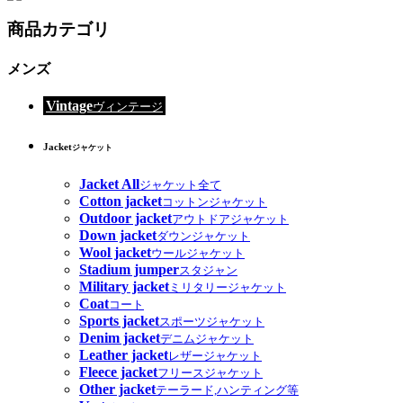
商品カテゴリ
メンズ
Vintage
ヴィンテージ
Jacket
ジャケット
Jacket All
ジャケット全て
Cotton jacket
コットンジャケット
Outdoor jacket
アウトドアジャケット
Down jacket
ダウンジャケット
Wool jacket
ウールジャケット
Stadium jumper
スタジャン
Military jacket
ミリタリージャケット
Coat
コート
Sports jacket
スポーツジャケット
Denim jacket
デニムジャケット
Leather jacket
レザージャケット
Fleece jacket
フリースジャケット
Other jacket
テーラード,ハンティング等