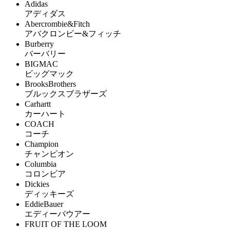
Adidas
アディダス
Abercrombie&Fitch
アバクロンビー&フィッチ
Burberry
バーバリー
BIGMAC
ビッグマック
BrooksBrothers
ブルックスブラザーズ
Carhartt
カーハート
COACH
コーチ
Champion
チャンピオン
Columbia
コロンビア
Dickies
ディッキーズ
EddieBauer
エディーバウアー
FRUIT OF THE LOOM