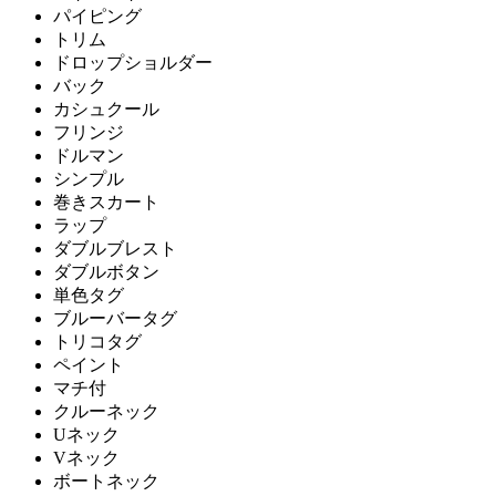
パイピング
トリム
ドロップショルダー
バック
カシュクール
フリンジ
ドルマン
シンプル
巻きスカート
ラップ
ダブルブレスト
ダブルボタン
単色タグ
ブルーバータグ
トリコタグ
ペイント
マチ付
クルーネック
Uネック
Vネック
ボートネック