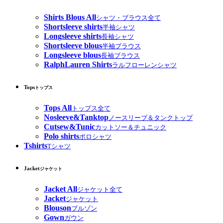
Shirts Blous All
シャツ・ブラウス全て
Shortsleeve shirts
半袖シャツ
Longsleeve shirts
長袖シャツ
Shortsleeve blous
半袖ブラウス
Longsleeve blous
長袖ブラウス
RalphLauren Shirts
ラルフローレンシャツ
Tops
トップス
Tops All
トップス全て
Nosleeve&Tanktop
ノースリーブ＆タンクトップ
Cutsew&Tunic
カットソー＆チュニック
Polo shirts
ポロシャツ
Tshirts
Tシャツ
Jacket
ジャケット
Jacket All
ジャケット全て
Jacket
ジャケット
Blouson
ブルゾン
Gown
ガウン