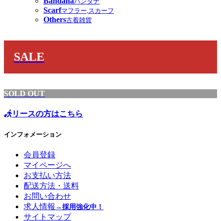
Bandana
バンダナ
Scarf
マフラー,スカーフ
Others
古着雑貨
SALE
SOLD OUT
リースの方はこちら
インフォメーション
会員登録
マイページへ
お支払い方法
配送方法・送料
お問い合わせ
求人情報
→採用強化中！
サイトマップ