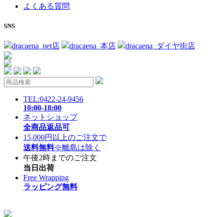
よくある質問
SNS
dracaena_net店
dracaena_本店
dracaena_ダイヤ街店
TEL:0422-24-9456
10:00-18:00
ネットショップ
全商品返品可
15,000円以上のご注文で
送料無料
※離島は除く
午後2時までのご注文
当日出荷
Free Wrapping
ラッピング無料