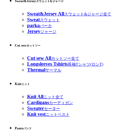
Sweat&Jersey
スウェット&ジャージ
Sweat&Jersey All
スウェット&ジャージ全て
Sweat
スウェット
parka
パーカ
Jersey
ジャージ
Cut sew
カットソー
Cut sew All
カットソー全て
Longsleeves Tshirts
長袖Tシャツ(ロンT)
Thermal
サーマル
Knit
ニット
Knit All
ニット全て
Cardigans
カーディガン
Sweater
セーター
Knit vest
ニットベスト
Pants
パンツ