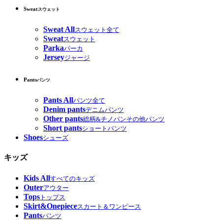
Sweat
スウェット
Sweat All
スウェット全て
Sweat
スウェット
Parka
パーカ
Jersey
ジャージ
Pants
パンツ
Pants All
パンツ全て
Denim pants
デニムパンツ
Other pants
総柄&チノパンその他パンツ
Short pants
ショートパンツ
Shoes
シューズ
キッズ
Kids All
すべてのキッズ
Outer
アウター
Tops
トップス
Skirt&Onepiece
スカート＆ワンピース
Pants
パンツ