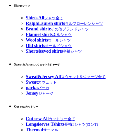
Shirts
シャツ
Shirts All
シャツ全て
RalphLauren shirts
ラルフローレンシャツ
Brand shirte
その他ブランドシャツ
Flannel shirts
ネルシャツ
Wool shirts
ウールシャツ
Old shirts
オールドシャツ
Shortsleeved shirts
半袖シャツ
Sweat&Jersey
スウェット&ジャージ
Sweat&Jersey All
スウェット&ジャージ全て
Sweat
スウェット
parka
パーカ
Jersey
ジャージ
Cut sew
カットソー
Cut sew All
カットソー全て
Longsleeves Tshirts
長袖Tシャツ(ロンT)
Thermal
サーマル