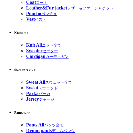
Coat
コート
Leather&Fur jacket
レザー＆ファージャケット
Poncho
ポンチョ
Vest
ベスト
Knit
ニット
Knit All
ニット全て
Sweater
セーター
Cardigan
カーディガン
Sweat
スウェット
Sweat All
スウェット全て
Sweat
スウェット
Parka
パーカ
Jersey
ジャージ
Pants
パンツ
Pants All
パンツ全て
Denim pants
デニムパンツ