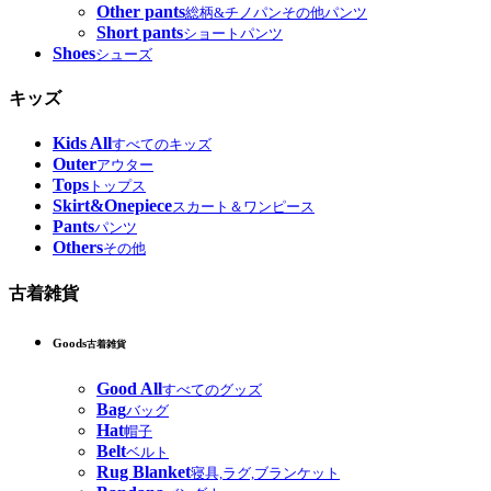
Other pants
総柄&チノパンその他パンツ
Short pants
ショートパンツ
Shoes
シューズ
キッズ
Kids All
すべてのキッズ
Outer
アウター
Tops
トップス
Skirt&Onepiece
スカート＆ワンピース
Pants
パンツ
Others
その他
古着雑貨
Goods
古着雑貨
Good All
すべてのグッズ
Bag
バッグ
Hat
帽子
Belt
ベルト
Rug Blanket
寝具,ラグ,ブランケット