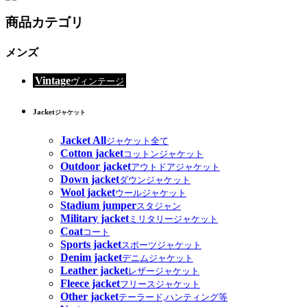
商品カテゴリ
メンズ
Vintage
ヴィンテージ
Jacket
ジャケット
Jacket All
ジャケット全て
Cotton jacket
コットンジャケット
Outdoor jacket
アウトドアジャケット
Down jacket
ダウンジャケット
Wool jacket
ウールジャケット
Stadium jumper
スタジャン
Military jacket
ミリタリージャケット
Coat
コート
Sports jacket
スポーツジャケット
Denim jacket
デニムジャケット
Leather jacket
レザージャケット
Fleece jacket
フリースジャケット
Other jacket
テーラード,ハンティング等