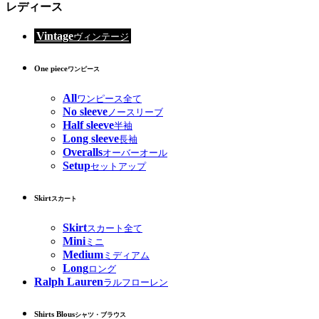
レディース
Vintage
ヴィンテージ
One piece
ワンピース
All
ワンピース全て
No sleeve
ノースリーブ
Half sleeve
半袖
Long sleeve
長袖
Overalls
オーバーオール
Setup
セットアップ
Skirt
スカート
Skirt
スカート全て
Mini
ミニ
Medium
ミディアム
Long
ロング
Ralph Lauren
ラルフローレン
Shirts Blous
シャツ・ブラウス