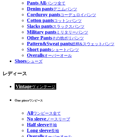
Pants All
パンツ全て
Denim pants
デニムパンツ
Corduroy pants
コーデュロイパンツ
Cotton pants
コットンパンツ
Slacks pants
スラックスパンツ
Military pants
ミリタリーパンツ
Other Pants
その他ポリパンツ
Pattern&Sweat pants
総柄&スウェットパンツ
Short pants
ショートパンツ
Overalls
オーバーオール
Shoes
シューズ
レディース
Vintage
ヴィンテージ
One piece
ワンピース
All
ワンピース全て
No sleeve
ノースリーブ
Half sleeve
半袖
Long sleeve
長袖
Overalls
オーバーオール