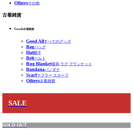
Others
その他
古着雑貨
Goods
古着雑貨
Good All
すべてのグッズ
Bag
バッグ
Hat
帽子
Belt
ベルト
Rug Blanket
寝具,ラグ,ブランケット
Bandana
バンダナ
Scarf
マフラー,スカーフ
Others
古着雑貨
SALE
SOLD OUT