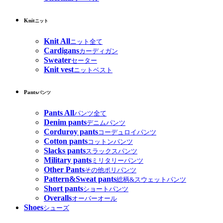
Knit
ニット
Knit All
ニット全て
Cardigans
カーディガン
Sweater
セーター
Knit vest
ニットベスト
Pants
パンツ
Pants All
パンツ全て
Denim pants
デニムパンツ
Corduroy pants
コーデュロイパンツ
Cotton pants
コットンパンツ
Slacks pants
スラックスパンツ
Military pants
ミリタリーパンツ
Other Pants
その他ポリパンツ
Pattern&Sweat pants
総柄&スウェットパンツ
Short pants
ショートパンツ
Overalls
オーバーオール
Shoes
シューズ