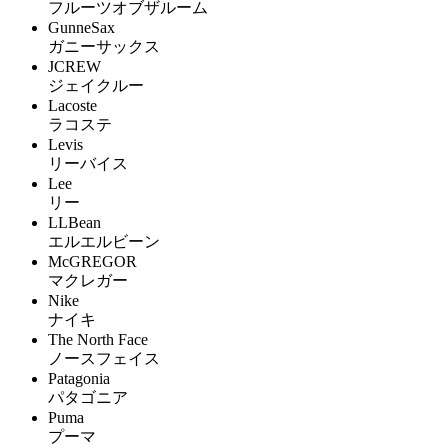
フルーツオブザルーム
GunneSax
ガニーサックス
JCREW
ジェイクルー
Lacoste
ラコステ
Levis
リーバイス
Lee
リー
LLBean
エルエルビーン
McGREGOR
マクレガー
Nike
ナイキ
The North Face
ノースフェイス
Patagonia
パタゴニア
Puma
プーマ