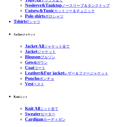
トップス全て
Nosleeve&Tanktop
ノースリーブ＆タンクトップ
Cutsew&Tunic
カットソー＆チュニック
Polo shirts
ポロシャツ
Tshirts
Tシャツ
Jacket
ジャケット
Jacket All
ジャケット全て
Jacket
ジャケット
Blouson
ブルゾン
Gown
ガウン
Coat
コート
Leather&Fur jacket
レザー＆ファージャケット
Poncho
ポンチョ
Vest
ベスト
Knit
ニット
Knit All
ニット全て
Sweater
セーター
Cardigan
カーディガン