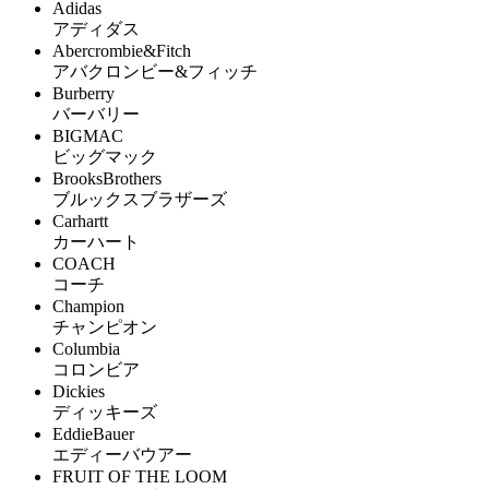
Adidas
アディダス
Abercrombie&Fitch
アバクロンビー&フィッチ
Burberry
バーバリー
BIGMAC
ビッグマック
BrooksBrothers
ブルックスブラザーズ
Carhartt
カーハート
COACH
コーチ
Champion
チャンピオン
Columbia
コロンビア
Dickies
ディッキーズ
EddieBauer
エディーバウアー
FRUIT OF THE LOOM