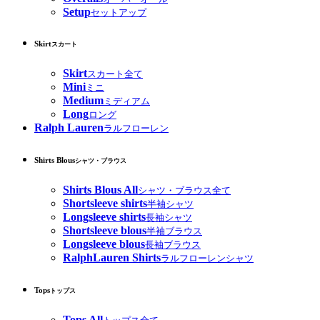
Setup
セットアップ
Skirt
スカート
Skirt
スカート全て
Mini
ミニ
Medium
ミディアム
Long
ロング
Ralph Lauren
ラルフローレン
Shirts Blous
シャツ・ブラウス
Shirts Blous All
シャツ・ブラウス全て
Shortsleeve shirts
半袖シャツ
Longsleeve shirts
長袖シャツ
Shortsleeve blous
半袖ブラウス
Longsleeve blous
長袖ブラウス
RalphLauren Shirts
ラルフローレンシャツ
Tops
トップス
Tops All