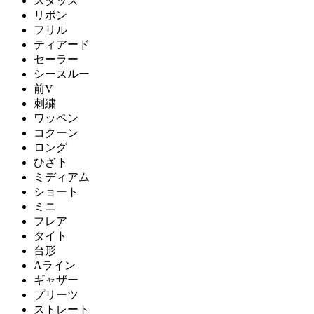
スタッズ
リボン
フリル
ティアード
セーラー
シースルー
前V
刺繍
ワッペン
コクーン
ロング
ひざ下
ミディアム
ショート
ミニ
フレア
タイト
台形
Aライン
ギャザー
プリーツ
ストレート