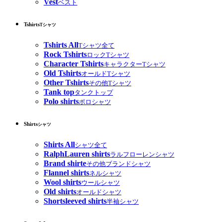
Vest
ベスト
Tshirts
Tシャツ
Tshirts All
Tシャツ全て
Rock Tshirts
ロックTシャツ
Character Tshirts
キャラクターTシャツ
Old Tshirts
オールドTシャツ
Other Tshirts
その他Tシャツ
Tank top
タンクトップ
Polo shirts
ポロシャツ
Shirts
シャツ
Shirts All
シャツ全て
RalphLauren shirts
ラルフローレンシャツ
Brand shirte
その他ブランドシャツ
Flannel shirts
ネルシャツ
Wool shirts
ウールシャツ
Old shirts
オールドシャツ
Shortsleeved shirts
半袖シャツ