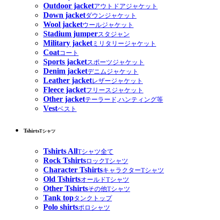
Outdoor jacket
アウトドアジャケット
Down jacket
ダウンジャケット
Wool jacket
ウールジャケット
Stadium jumper
スタジャン
Military jacket
ミリタリージャケット
Coat
コート
Sports jacket
スポーツジャケット
Denim jacket
デニムジャケット
Leather jacket
レザージャケット
Fleece jacket
フリースジャケット
Other jacket
テーラード,ハンティング等
Vest
ベスト
Tshirts
Tシャツ
Tshirts All
Tシャツ全て
Rock Tshirts
ロックTシャツ
Character Tshirts
キャラクターTシャツ
Old Tshirts
オールドTシャツ
Other Tshirts
その他Tシャツ
Tank top
タンクトップ
Polo shirts
ポロシャツ