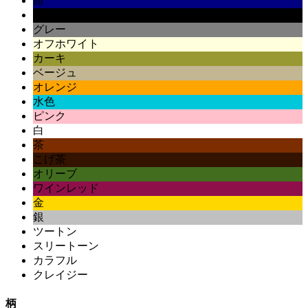
紺
黒
グレー
オフホワイト
カーキ
ベージュ
オレンジ
水色
ピンク
白
茶
こげ茶
オリーブ
ワインレッド
金
銀
ツートン
スリートーン
カラフル
クレイジー
柄