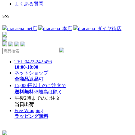
よくある質問
SNS
dracaena_net店
dracaena_本店
dracaena_ダイヤ街店
TEL:0422-24-9456
10:00-18:00
ネットショップ
全商品返品可
15,000円以上のご注文で
送料無料
※離島は除く
午後2時までのご注文
当日出荷
Free Wrapping
ラッピング無料