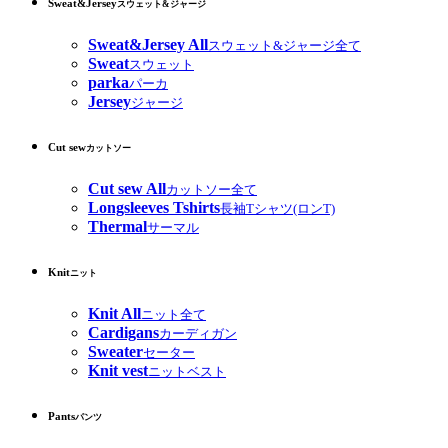
Sweat&Jersey
スウェット&ジャージ
Sweat&Jersey All
スウェット&ジャージ全て
Sweat
スウェット
parka
パーカ
Jersey
ジャージ
Cut sew
カットソー
Cut sew All
カットソー全て
Longsleeves Tshirts
長袖Tシャツ(ロンT)
Thermal
サーマル
Knit
ニット
Knit All
ニット全て
Cardigans
カーディガン
Sweater
セーター
Knit vest
ニットベスト
Pants
パンツ