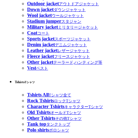
Outdoor jacket
アウトドアジャケット
Down jacket
ダウンジャケット
Wool jacket
ウールジャケット
Stadium jumper
スタジャン
Military jacket
ミリタリージャケット
Coat
コート
Sports jacket
スポーツジャケット
Denim jacket
デニムジャケット
Leather jacket
レザージャケット
Fleece jacket
フリースジャケット
Other jacket
テーラード,ハンティング等
Vest
ベスト
Tshirts
Tシャツ
Tshirts All
Tシャツ全て
Rock Tshirts
ロックTシャツ
Character Tshirts
キャラクターTシャツ
Old Tshirts
オールドTシャツ
Other Tshirts
その他Tシャツ
Tank top
タンクトップ
Polo shirts
ポロシャツ