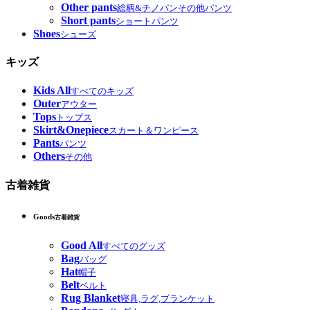
Other pants
総柄&チノパンその他パンツ
Short pants
ショートパンツ
Shoes
シューズ
キッズ
Kids All
すべてのキッズ
Outer
アウター
Tops
トップス
Skirt&Onepiece
スカート＆ワンピース
Pants
パンツ
Others
その他
古着雑貨
Goods
古着雑貨
Good All
すべてのグッズ
Bag
バッグ
Hat
帽子
Belt
ベルト
Rug Blanket
寝具,ラグ,ブランケット