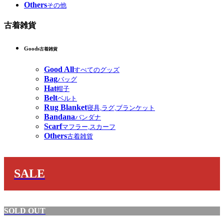
Others
その他
古着雑貨
Goods
古着雑貨
Good All
すべてのグッズ
Bag
バッグ
Hat
帽子
Belt
ベルト
Rug Blanket
寝具,ラグ,ブランケット
Bandana
バンダナ
Scarf
マフラー,スカーフ
Others
古着雑貨
SALE
SOLD OUT