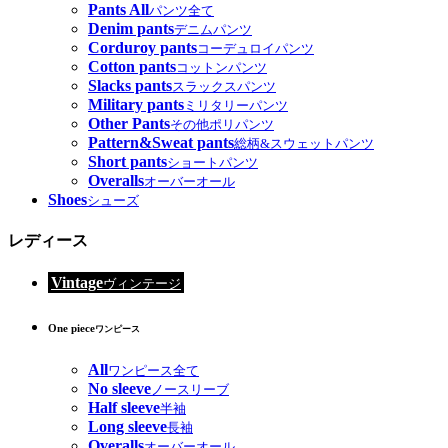
Pants All
パンツ全て
Denim pants
デニムパンツ
Corduroy pants
コーデュロイパンツ
Cotton pants
コットンパンツ
Slacks pants
スラックスパンツ
Military pants
ミリタリーパンツ
Other Pants
その他ポリパンツ
Pattern&Sweat pants
総柄&スウェットパンツ
Short pants
ショートパンツ
Overalls
オーバーオール
Shoes
シューズ
レディース
Vintage
ヴィンテージ
One piece
ワンピース
All
ワンピース全て
No sleeve
ノースリーブ
Half sleeve
半袖
Long sleeve
長袖
Overalls
オーバーオール