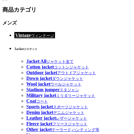
商品カテゴリ
メンズ
Vintage
ヴィンテージ
Jacket
ジャケット
Jacket All
ジャケット全て
Cotton jacket
コットンジャケット
Outdoor jacket
アウトドアジャケット
Down jacket
ダウンジャケット
Wool jacket
ウールジャケット
Stadium jumper
スタジャン
Military jacket
ミリタリージャケット
Coat
コート
Sports jacket
スポーツジャケット
Denim jacket
デニムジャケット
Leather jacket
レザージャケット
Fleece jacket
フリースジャケット
Other jacket
テーラード,ハンティング等