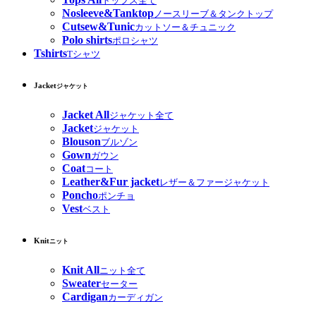
トップス全て
Nosleeve&Tanktop
ノースリーブ＆タンクトップ
Cutsew&Tunic
カットソー＆チュニック
Polo shirts
ポロシャツ
Tshirts
Tシャツ
Jacket
ジャケット
Jacket All
ジャケット全て
Jacket
ジャケット
Blouson
ブルゾン
Gown
ガウン
Coat
コート
Leather&Fur jacket
レザー＆ファージャケット
Poncho
ポンチョ
Vest
ベスト
Knit
ニット
Knit All
ニット全て
Sweater
セーター
Cardigan
カーディガン