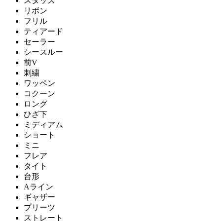
スタッズ
リボン
フリル
ティアード
セーラー
シースルー
前V
刺繍
ワッペン
コクーン
ロング
ひざ下
ミディアム
ショート
ミニ
フレア
タイト
台形
Aライン
ギャザー
プリーツ
ストレート