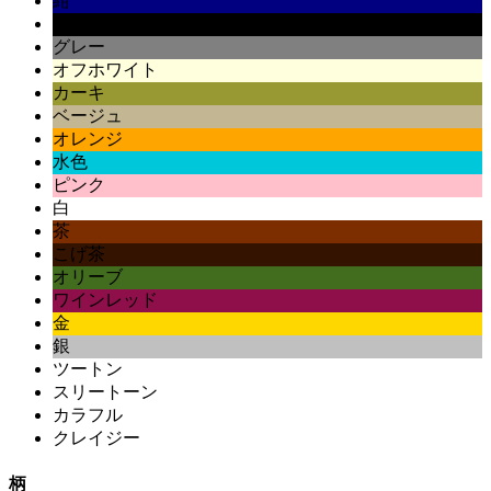
紺
黒
グレー
オフホワイト
カーキ
ベージュ
オレンジ
水色
ピンク
白
茶
こげ茶
オリーブ
ワインレッド
金
銀
ツートン
スリートーン
カラフル
クレイジー
柄