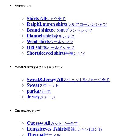
Shirts
シャツ
Shirts All
シャツ全て
RalphLauren shirts
ラルフローレンシャツ
Brand shirte
その他ブランドシャツ
Flannel shirts
ネルシャツ
Wool shirts
ウールシャツ
Old shirts
オールドシャツ
Shortsleeved shirts
半袖シャツ
Sweat&Jersey
スウェット&ジャージ
Sweat&Jersey All
スウェット&ジャージ全て
Sweat
スウェット
parka
パーカ
Jersey
ジャージ
Cut sew
カットソー
Cut sew All
カットソー全て
Longsleeves Tshirts
長袖Tシャツ(ロンT)
Thermal
サーマル