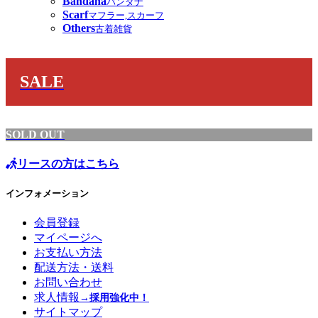
Bandana
バンダナ
Scarf
マフラー,スカーフ
Others
古着雑貨
SALE
SOLD OUT
リースの方はこちら
インフォメーション
会員登録
マイページへ
お支払い方法
配送方法・送料
お問い合わせ
求人情報
→採用強化中！
サイトマップ