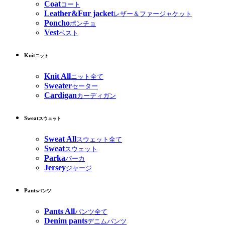
Coat
コート
Leather&Fur jacket
レザー＆ファージャケット
Poncho
ポンチョ
Vest
ベスト
Knit
ニット
Knit All
ニット全て
Sweater
セーター
Cardigan
カーディガン
Sweat
スウェット
Sweat All
スウェット全て
Sweat
スウェット
Parka
パーカ
Jersey
ジャージ
Pants
パンツ
Pants All
パンツ全て
Denim pants
デニムパンツ