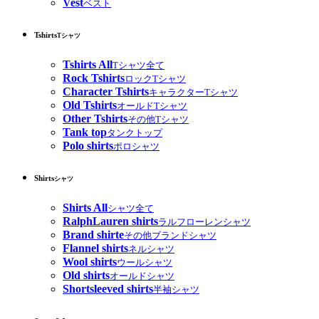
Vest
ベスト
Tshirts
Tシャツ
Tshirts All
Tシャツ全て
Rock Tshirts
ロックTシャツ
Character Tshirts
キャラクターTシャツ
Old Tshirts
オールドTシャツ
Other Tshirts
その他Tシャツ
Tank top
タンクトップ
Polo shirts
ポロシャツ
Shirts
シャツ
Shirts All
シャツ全て
RalphLauren shirts
ラルフローレンシャツ
Brand shirte
その他ブランドシャツ
Flannel shirts
ネルシャツ
Wool shirts
ウールシャツ
Old shirts
オールドシャツ
Shortsleeved shirts
半袖シャツ