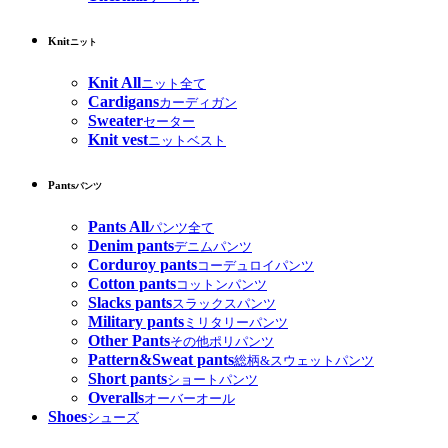
Knit
ニット
Knit All
ニット全て
Cardigans
カーディガン
Sweater
セーター
Knit vest
ニットベスト
Pants
パンツ
Pants All
パンツ全て
Denim pants
デニムパンツ
Corduroy pants
コーデュロイパンツ
Cotton pants
コットンパンツ
Slacks pants
スラックスパンツ
Military pants
ミリタリーパンツ
Other Pants
その他ポリパンツ
Pattern&Sweat pants
総柄&スウェットパンツ
Short pants
ショートパンツ
Overalls
オーバーオール
Shoes
シューズ