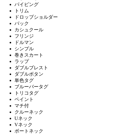
パイピング
トリム
ドロップショルダー
バック
カシュクール
フリンジ
ドルマン
シンプル
巻きスカート
ラップ
ダブルブレスト
ダブルボタン
単色タグ
ブルーバータグ
トリコタグ
ペイント
マチ付
クルーネック
Uネック
Vネック
ボートネック