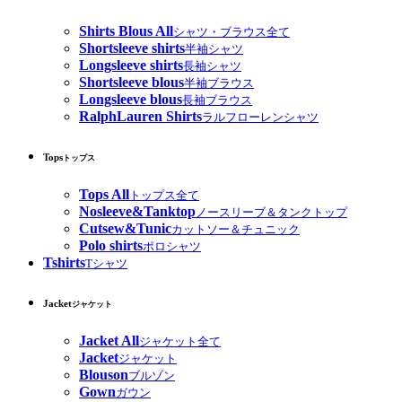
Shirts Blous All
シャツ・ブラウス全て
Shortsleeve shirts
半袖シャツ
Longsleeve shirts
長袖シャツ
Shortsleeve blous
半袖ブラウス
Longsleeve blous
長袖ブラウス
RalphLauren Shirts
ラルフローレンシャツ
Tops
トップス
Tops All
トップス全て
Nosleeve&Tanktop
ノースリーブ＆タンクトップ
Cutsew&Tunic
カットソー＆チュニック
Polo shirts
ポロシャツ
Tshirts
Tシャツ
Jacket
ジャケット
Jacket All
ジャケット全て
Jacket
ジャケット
Blouson
ブルゾン
Gown
ガウン