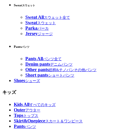
Sweat
スウェット
Sweat All
スウェット全て
Sweat
スウェット
Parka
パーカ
Jersey
ジャージ
Pants
パンツ
Pants All
パンツ全て
Denim pants
デニムパンツ
Other pants
総柄&チノパンその他パンツ
Short pants
ショートパンツ
Shoes
シューズ
キッズ
Kids All
すべてのキッズ
Outer
アウター
Tops
トップス
Skirt&Onepiece
スカート＆ワンピース
Pants
パンツ