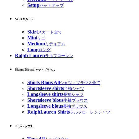
Setup
セットアップ
Skirt
スカート
Skirt
スカート全て
Mini
ミニ
Medium
ミディアム
Long
ロング
Ralph Lauren
ラルフローレン
Shirts Blous
シャツ・ブラウス
Shirts Blous All
シャツ・ブラウス全て
Shortsleeve shirts
半袖シャツ
Longsleeve shirts
長袖シャツ
Shortsleeve blous
半袖ブラウス
Longsleeve blous
長袖ブラウス
RalphLauren Shirts
ラルフローレンシャツ
Tops
トップス
Tops All