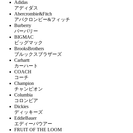
Adidas
アディダス
Abercrombie&Fitch
アバクロンビー&フィッチ
Burberry
バーバリー
BIGMAC
ビッグマック
BrooksBrothers
ブルックスブラザーズ
Carhartt
カーハート
COACH
コーチ
Champion
チャンピオン
Columbia
コロンビア
Dickies
ディッキーズ
EddieBauer
エディーバウアー
FRUIT OF THE LOOM