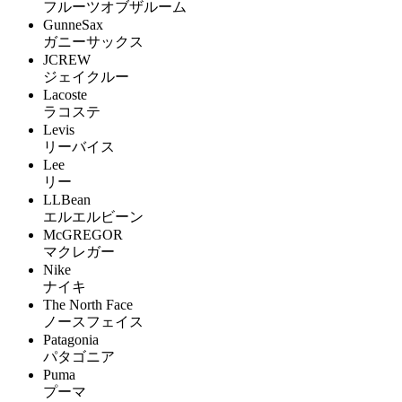
フルーツオブザルーム
GunneSax
ガニーサックス
JCREW
ジェイクルー
Lacoste
ラコステ
Levis
リーバイス
Lee
リー
LLBean
エルエルビーン
McGREGOR
マクレガー
Nike
ナイキ
The North Face
ノースフェイス
Patagonia
パタゴニア
Puma
プーマ