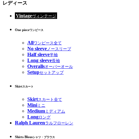
レディース
Vintage
ヴィンテージ
One piece
ワンピース
All
ワンピース全て
No sleeve
ノースリーブ
Half sleeve
半袖
Long sleeve
長袖
Overalls
オーバーオール
Setup
セットアップ
Skirt
スカート
Skirt
スカート全て
Mini
ミニ
Medium
ミディアム
Long
ロング
Ralph Lauren
ラルフローレン
Shirts Blous
シャツ・ブラウス