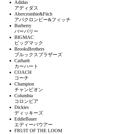
Adidas
アディダス
Abercrombie&Fitch
アバクロンビー&フィッチ
Burberry
バーバリー
BIGMAC
ビッグマック
BrooksBrothers
ブルックスブラザーズ
Carhartt
カーハート
COACH
コーチ
Champion
チャンピオン
Columbia
コロンビア
Dickies
ディッキーズ
EddieBauer
エディーバウアー
FRUIT OF THE LOOM