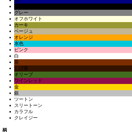
紺
黒
グレー
オフホワイト
カーキ
ベージュ
オレンジ
水色
ピンク
白
茶
こげ茶
オリーブ
ワインレッド
金
銀
ツートン
スリートーン
カラフル
クレイジー
柄