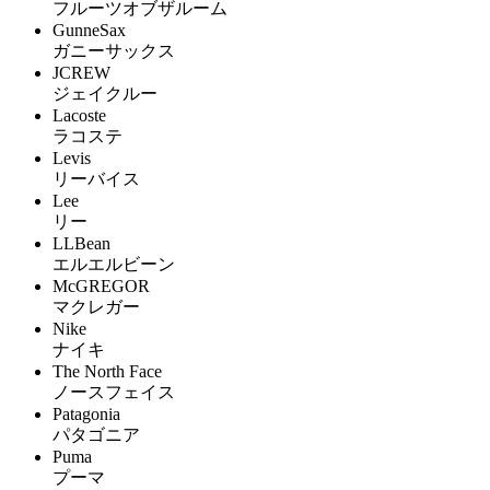
フルーツオブザルーム
GunneSax
ガニーサックス
JCREW
ジェイクルー
Lacoste
ラコステ
Levis
リーバイス
Lee
リー
LLBean
エルエルビーン
McGREGOR
マクレガー
Nike
ナイキ
The North Face
ノースフェイス
Patagonia
パタゴニア
Puma
プーマ