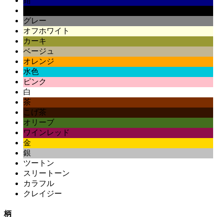
紺
黒
グレー
オフホワイト
カーキ
ベージュ
オレンジ
水色
ピンク
白
茶
こげ茶
オリーブ
ワインレッド
金
銀
ツートン
スリートーン
カラフル
クレイジー
柄