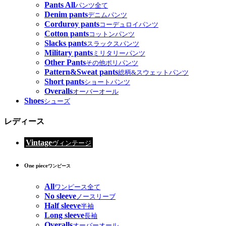
Pants All
パンツ全て
Denim pants
デニムパンツ
Corduroy pants
コーデュロイパンツ
Cotton pants
コットンパンツ
Slacks pants
スラックスパンツ
Military pants
ミリタリーパンツ
Other Pants
その他ポリパンツ
Pattern&Sweat pants
総柄&スウェットパンツ
Short pants
ショートパンツ
Overalls
オーバーオール
Shoes
シューズ
レディース
Vintage
ヴィンテージ
One piece
ワンピース
All
ワンピース全て
No sleeve
ノースリーブ
Half sleeve
半袖
Long sleeve
長袖
Overalls
オーバーオール