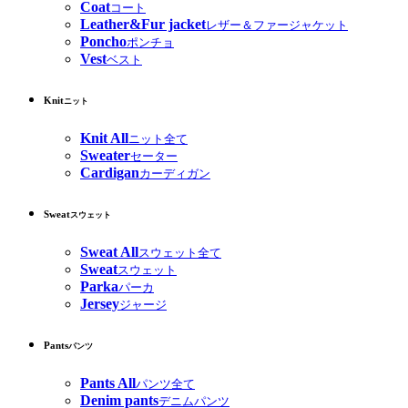
Coat
コート
Leather&Fur jacket
レザー＆ファージャケット
Poncho
ポンチョ
Vest
ベスト
Knit
ニット
Knit All
ニット全て
Sweater
セーター
Cardigan
カーディガン
Sweat
スウェット
Sweat All
スウェット全て
Sweat
スウェット
Parka
パーカ
Jersey
ジャージ
Pants
パンツ
Pants All
パンツ全て
Denim pants
デニムパンツ