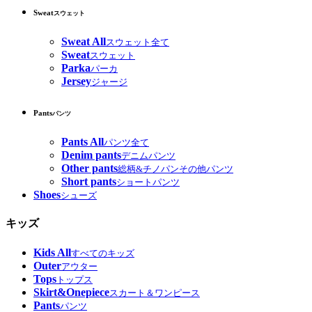
Sweat
スウェット
Sweat All
スウェット全て
Sweat
スウェット
Parka
パーカ
Jersey
ジャージ
Pants
パンツ
Pants All
パンツ全て
Denim pants
デニムパンツ
Other pants
総柄&チノパンその他パンツ
Short pants
ショートパンツ
Shoes
シューズ
キッズ
Kids All
すべてのキッズ
Outer
アウター
Tops
トップス
Skirt&Onepiece
スカート＆ワンピース
Pants
パンツ