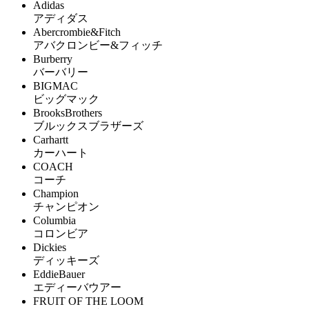
Adidas
アディダス
Abercrombie&Fitch
アバクロンビー&フィッチ
Burberry
バーバリー
BIGMAC
ビッグマック
BrooksBrothers
ブルックスブラザーズ
Carhartt
カーハート
COACH
コーチ
Champion
チャンピオン
Columbia
コロンビア
Dickies
ディッキーズ
EddieBauer
エディーバウアー
FRUIT OF THE LOOM