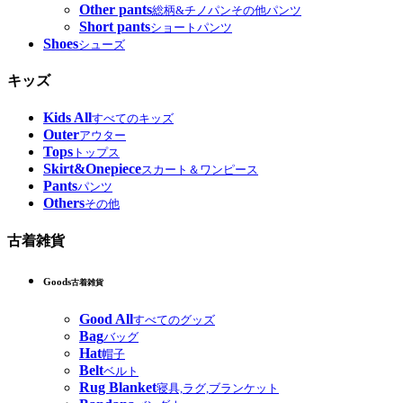
Other pants
総柄&チノパンその他パンツ
Short pants
ショートパンツ
Shoes
シューズ
キッズ
Kids All
すべてのキッズ
Outer
アウター
Tops
トップス
Skirt&Onepiece
スカート＆ワンピース
Pants
パンツ
Others
その他
古着雑貨
Goods
古着雑貨
Good All
すべてのグッズ
Bag
バッグ
Hat
帽子
Belt
ベルト
Rug Blanket
寝具,ラグ,ブランケット