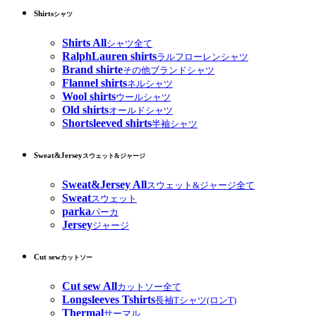
Shirts
シャツ
Shirts All
シャツ全て
RalphLauren shirts
ラルフローレンシャツ
Brand shirte
その他ブランドシャツ
Flannel shirts
ネルシャツ
Wool shirts
ウールシャツ
Old shirts
オールドシャツ
Shortsleeved shirts
半袖シャツ
Sweat&Jersey
スウェット&ジャージ
Sweat&Jersey All
スウェット&ジャージ全て
Sweat
スウェット
parka
パーカ
Jersey
ジャージ
Cut sew
カットソー
Cut sew All
カットソー全て
Longsleeves Tshirts
長袖Tシャツ(ロンT)
Thermal
サーマル