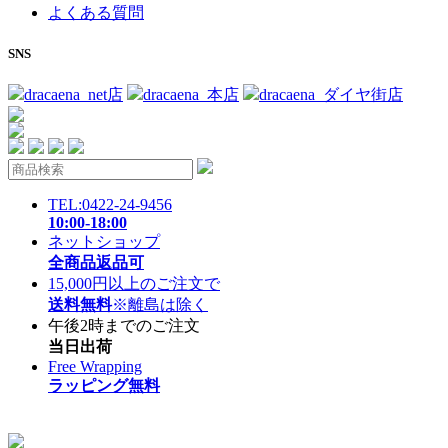
よくある質問
SNS
dracaena_net店
dracaena_本店
dracaena_ダイヤ街店
TEL:0422-24-9456
10:00-18:00
ネットショップ
全商品返品可
15,000円以上のご注文で
送料無料
※離島は除く
午後2時までのご注文
当日出荷
Free Wrapping
ラッピング無料