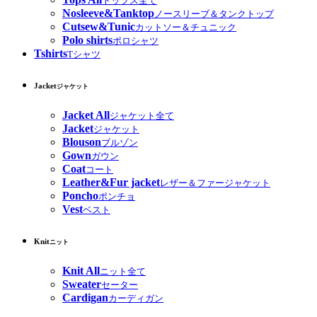
トップス全て
Nosleeve&Tanktop
ノースリーブ＆タンクトップ
Cutsew&Tunic
カットソー＆チュニック
Polo shirts
ポロシャツ
Tshirts
Tシャツ
Jacket
ジャケット
Jacket All
ジャケット全て
Jacket
ジャケット
Blouson
ブルゾン
Gown
ガウン
Coat
コート
Leather&Fur jacket
レザー＆ファージャケット
Poncho
ポンチョ
Vest
ベスト
Knit
ニット
Knit All
ニット全て
Sweater
セーター
Cardigan
カーディガン