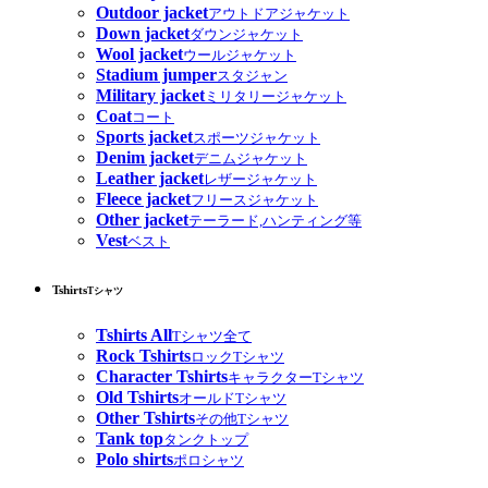
Outdoor jacket
アウトドアジャケット
Down jacket
ダウンジャケット
Wool jacket
ウールジャケット
Stadium jumper
スタジャン
Military jacket
ミリタリージャケット
Coat
コート
Sports jacket
スポーツジャケット
Denim jacket
デニムジャケット
Leather jacket
レザージャケット
Fleece jacket
フリースジャケット
Other jacket
テーラード,ハンティング等
Vest
ベスト
Tshirts
Tシャツ
Tshirts All
Tシャツ全て
Rock Tshirts
ロックTシャツ
Character Tshirts
キャラクターTシャツ
Old Tshirts
オールドTシャツ
Other Tshirts
その他Tシャツ
Tank top
タンクトップ
Polo shirts
ポロシャツ