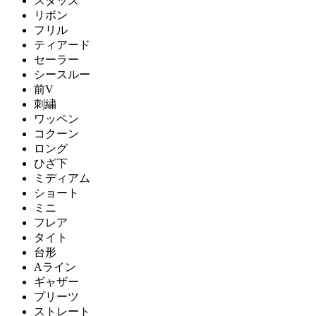
スタッズ
リボン
フリル
ティアード
セーラー
シースルー
前V
刺繍
ワッペン
コクーン
ロング
ひざ下
ミディアム
ショート
ミニ
フレア
タイト
台形
Aライン
ギャザー
プリーツ
ストレート