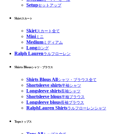
Setup
セットアップ
Skirt
スカート
Skirt
スカート全て
Mini
ミニ
Medium
ミディアム
Long
ロング
Ralph Lauren
ラルフローレン
Shirts Blous
シャツ・ブラウス
Shirts Blous All
シャツ・ブラウス全て
Shortsleeve shirts
半袖シャツ
Longsleeve shirts
長袖シャツ
Shortsleeve blous
半袖ブラウス
Longsleeve blous
長袖ブラウス
RalphLauren Shirts
ラルフローレンシャツ
Tops
トップス
Tops All