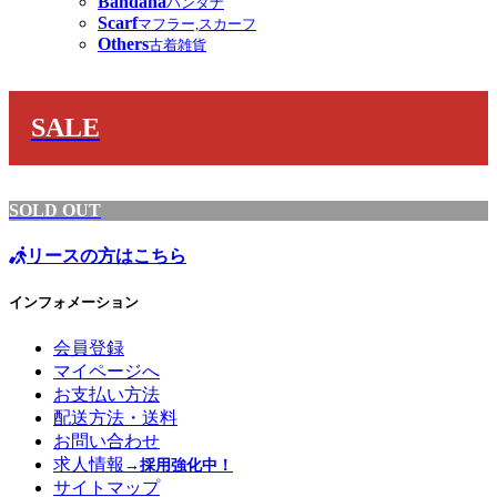
Bandana
バンダナ
Scarf
マフラー,スカーフ
Others
古着雑貨
SALE
SOLD OUT
リースの方はこちら
インフォメーション
会員登録
マイページへ
お支払い方法
配送方法・送料
お問い合わせ
求人情報
→採用強化中！
サイトマップ