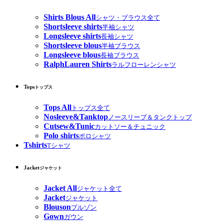
Shirts Blous All
シャツ・ブラウス全て
Shortsleeve shirts
半袖シャツ
Longsleeve shirts
長袖シャツ
Shortsleeve blous
半袖ブラウス
Longsleeve blous
長袖ブラウス
RalphLauren Shirts
ラルフローレンシャツ
Tops
トップス
Tops All
トップス全て
Nosleeve&Tanktop
ノースリーブ＆タンクトップ
Cutsew&Tunic
カットソー＆チュニック
Polo shirts
ポロシャツ
Tshirts
Tシャツ
Jacket
ジャケット
Jacket All
ジャケット全て
Jacket
ジャケット
Blouson
ブルゾン
Gown
ガウン