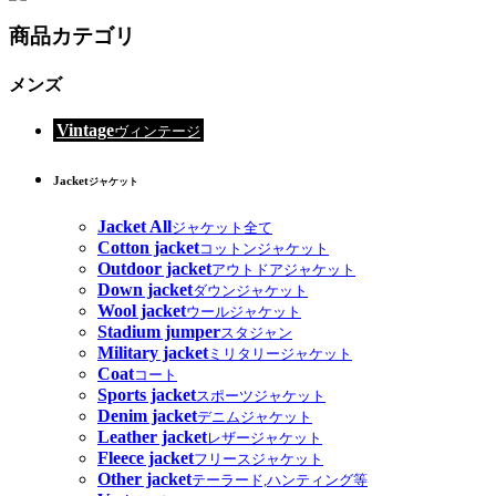
商品カテゴリ
メンズ
Vintage
ヴィンテージ
Jacket
ジャケット
Jacket All
ジャケット全て
Cotton jacket
コットンジャケット
Outdoor jacket
アウトドアジャケット
Down jacket
ダウンジャケット
Wool jacket
ウールジャケット
Stadium jumper
スタジャン
Military jacket
ミリタリージャケット
Coat
コート
Sports jacket
スポーツジャケット
Denim jacket
デニムジャケット
Leather jacket
レザージャケット
Fleece jacket
フリースジャケット
Other jacket
テーラード,ハンティング等