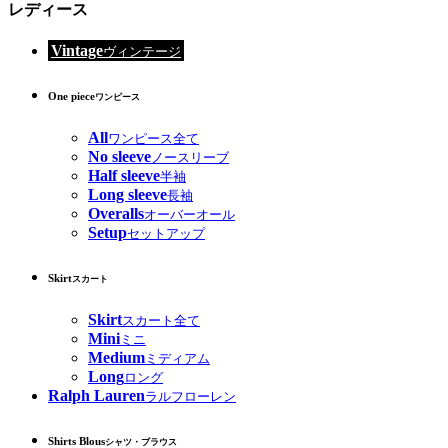
レディース
Vintage
ヴィンテージ
One piece
ワンピース
All
ワンピース全て
No sleeve
ノースリーブ
Half sleeve
半袖
Long sleeve
長袖
Overalls
オーバーオール
Setup
セットアップ
Skirt
スカート
Skirt
スカート全て
Mini
ミニ
Medium
ミディアム
Long
ロング
Ralph Lauren
ラルフローレン
Shirts Blous
シャツ・ブラウス