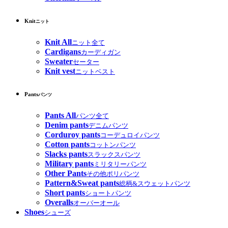
Knit
ニット
Knit All
ニット全て
Cardigans
カーディガン
Sweater
セーター
Knit vest
ニットベスト
Pants
パンツ
Pants All
パンツ全て
Denim pants
デニムパンツ
Corduroy pants
コーデュロイパンツ
Cotton pants
コットンパンツ
Slacks pants
スラックスパンツ
Military pants
ミリタリーパンツ
Other Pants
その他ポリパンツ
Pattern&Sweat pants
総柄&スウェットパンツ
Short pants
ショートパンツ
Overalls
オーバーオール
Shoes
シューズ