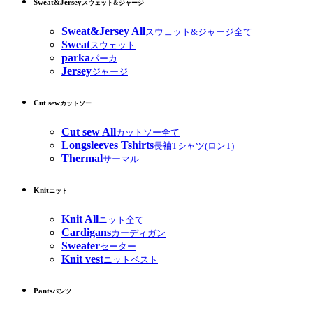
Sweat&Jersey
スウェット&ジャージ
Sweat&Jersey All
スウェット&ジャージ全て
Sweat
スウェット
parka
パーカ
Jersey
ジャージ
Cut sew
カットソー
Cut sew All
カットソー全て
Longsleeves Tshirts
長袖Tシャツ(ロンT)
Thermal
サーマル
Knit
ニット
Knit All
ニット全て
Cardigans
カーディガン
Sweater
セーター
Knit vest
ニットベスト
Pants
パンツ