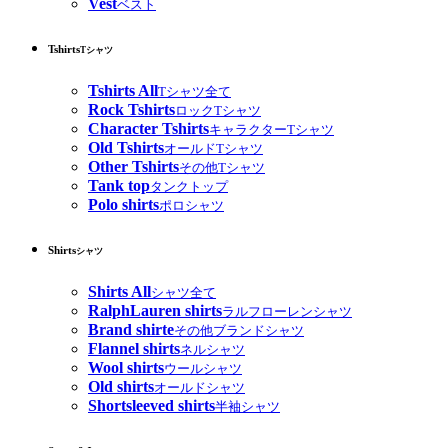
Vest
ベスト
Tshirts
Tシャツ
Tshirts All
Tシャツ全て
Rock Tshirts
ロックTシャツ
Character Tshirts
キャラクターTシャツ
Old Tshirts
オールドTシャツ
Other Tshirts
その他Tシャツ
Tank top
タンクトップ
Polo shirts
ポロシャツ
Shirts
シャツ
Shirts All
シャツ全て
RalphLauren shirts
ラルフローレンシャツ
Brand shirte
その他ブランドシャツ
Flannel shirts
ネルシャツ
Wool shirts
ウールシャツ
Old shirts
オールドシャツ
Shortsleeved shirts
半袖シャツ