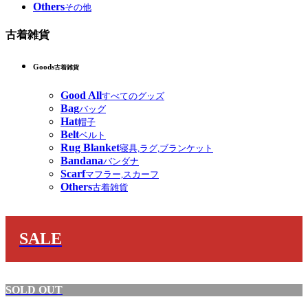
Others
その他
古着雑貨
Goods
古着雑貨
Good All
すべてのグッズ
Bag
バッグ
Hat
帽子
Belt
ベルト
Rug Blanket
寝具,ラグ,ブランケット
Bandana
バンダナ
Scarf
マフラー,スカーフ
Others
古着雑貨
SALE
SOLD OUT