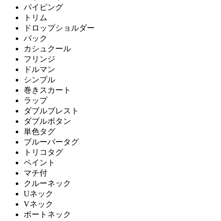
パイピング
トリム
ドロップショルダー
バック
カシュクール
フリンジ
ドルマン
シンプル
巻きスカート
ラップ
ダブルブレスト
ダブルボタン
単色タグ
ブルーバータグ
トリコタグ
ペイント
マチ付
クルーネック
Uネック
Vネック
ボートネック