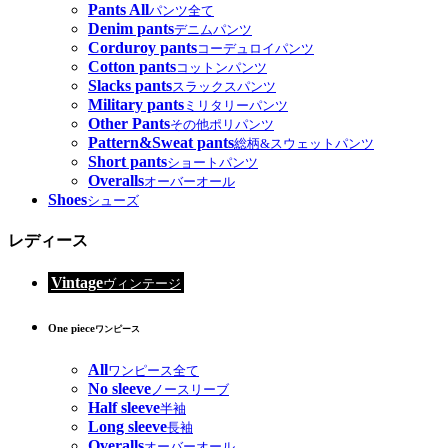
Pants All
パンツ全て
Denim pants
デニムパンツ
Corduroy pants
コーデュロイパンツ
Cotton pants
コットンパンツ
Slacks pants
スラックスパンツ
Military pants
ミリタリーパンツ
Other Pants
その他ポリパンツ
Pattern&Sweat pants
総柄&スウェットパンツ
Short pants
ショートパンツ
Overalls
オーバーオール
Shoes
シューズ
レディース
Vintage
ヴィンテージ
One piece
ワンピース
All
ワンピース全て
No sleeve
ノースリーブ
Half sleeve
半袖
Long sleeve
長袖
Overalls
オーバーオール