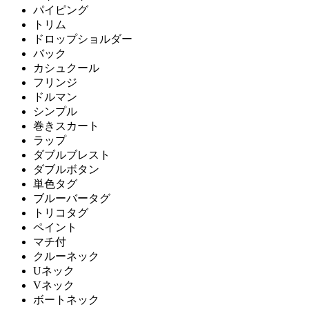
パイピング
トリム
ドロップショルダー
バック
カシュクール
フリンジ
ドルマン
シンプル
巻きスカート
ラップ
ダブルブレスト
ダブルボタン
単色タグ
ブルーバータグ
トリコタグ
ペイント
マチ付
クルーネック
Uネック
Vネック
ボートネック