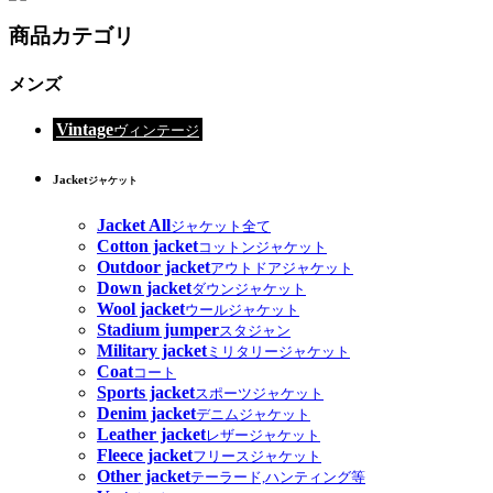
商品カテゴリ
メンズ
Vintage
ヴィンテージ
Jacket
ジャケット
Jacket All
ジャケット全て
Cotton jacket
コットンジャケット
Outdoor jacket
アウトドアジャケット
Down jacket
ダウンジャケット
Wool jacket
ウールジャケット
Stadium jumper
スタジャン
Military jacket
ミリタリージャケット
Coat
コート
Sports jacket
スポーツジャケット
Denim jacket
デニムジャケット
Leather jacket
レザージャケット
Fleece jacket
フリースジャケット
Other jacket
テーラード,ハンティング等