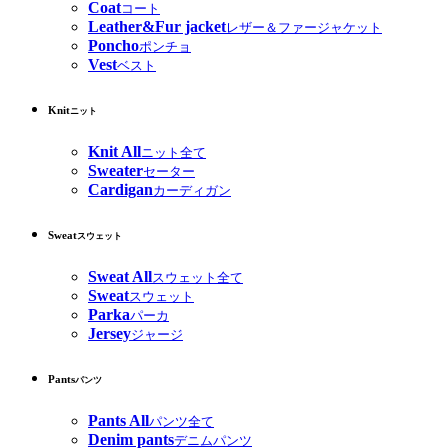
Coat
コート
Leather&Fur jacket
レザー＆ファージャケット
Poncho
ポンチョ
Vest
ベスト
Knit
ニット
Knit All
ニット全て
Sweater
セーター
Cardigan
カーディガン
Sweat
スウェット
Sweat All
スウェット全て
Sweat
スウェット
Parka
パーカ
Jersey
ジャージ
Pants
パンツ
Pants All
パンツ全て
Denim pants
デニムパンツ