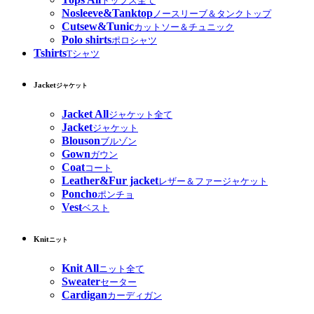
トップス全て
Nosleeve&Tanktop
ノースリーブ＆タンクトップ
Cutsew&Tunic
カットソー＆チュニック
Polo shirts
ポロシャツ
Tshirts
Tシャツ
Jacket
ジャケット
Jacket All
ジャケット全て
Jacket
ジャケット
Blouson
ブルゾン
Gown
ガウン
Coat
コート
Leather&Fur jacket
レザー＆ファージャケット
Poncho
ポンチョ
Vest
ベスト
Knit
ニット
Knit All
ニット全て
Sweater
セーター
Cardigan
カーディガン