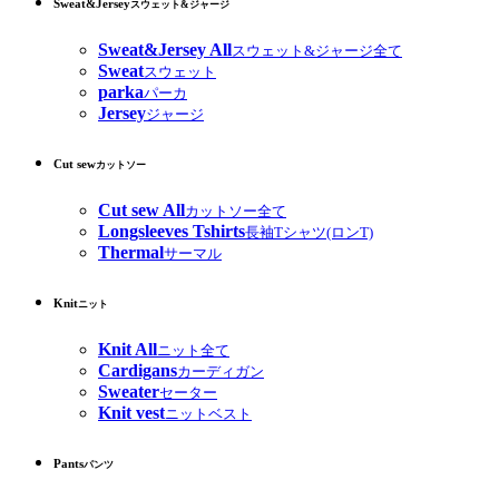
Sweat&Jersey
スウェット&ジャージ
Sweat&Jersey All
スウェット&ジャージ全て
Sweat
スウェット
parka
パーカ
Jersey
ジャージ
Cut sew
カットソー
Cut sew All
カットソー全て
Longsleeves Tshirts
長袖Tシャツ(ロンT)
Thermal
サーマル
Knit
ニット
Knit All
ニット全て
Cardigans
カーディガン
Sweater
セーター
Knit vest
ニットベスト
Pants
パンツ