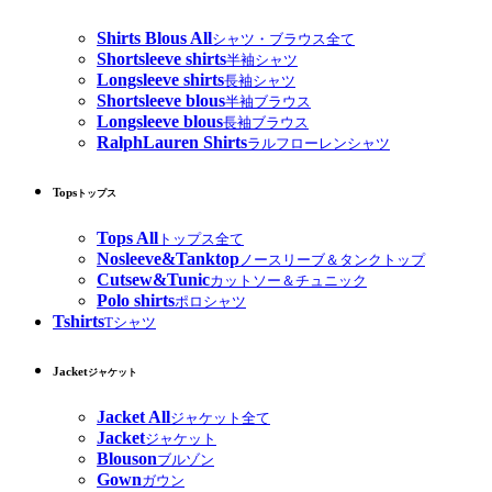
Shirts Blous All
シャツ・ブラウス全て
Shortsleeve shirts
半袖シャツ
Longsleeve shirts
長袖シャツ
Shortsleeve blous
半袖ブラウス
Longsleeve blous
長袖ブラウス
RalphLauren Shirts
ラルフローレンシャツ
Tops
トップス
Tops All
トップス全て
Nosleeve&Tanktop
ノースリーブ＆タンクトップ
Cutsew&Tunic
カットソー＆チュニック
Polo shirts
ポロシャツ
Tshirts
Tシャツ
Jacket
ジャケット
Jacket All
ジャケット全て
Jacket
ジャケット
Blouson
ブルゾン
Gown
ガウン