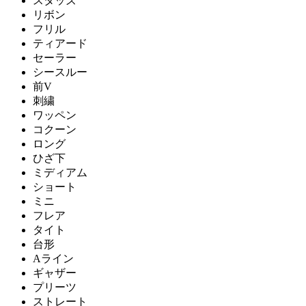
スタッズ
リボン
フリル
ティアード
セーラー
シースルー
前V
刺繍
ワッペン
コクーン
ロング
ひざ下
ミディアム
ショート
ミニ
フレア
タイト
台形
Aライン
ギャザー
プリーツ
ストレート