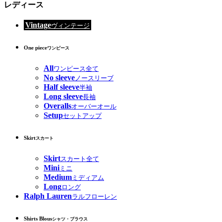
レディース
Vintage
ヴィンテージ
One piece
ワンピース
All
ワンピース全て
No sleeve
ノースリーブ
Half sleeve
半袖
Long sleeve
長袖
Overalls
オーバーオール
Setup
セットアップ
Skirt
スカート
Skirt
スカート全て
Mini
ミニ
Medium
ミディアム
Long
ロング
Ralph Lauren
ラルフローレン
Shirts Blous
シャツ・ブラウス