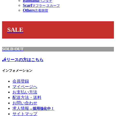
Bandana
バンダナ
Scarf
マフラー,スカーフ
Others
古着雑貨
SALE
SOLD OUT
リースの方はこちら
インフォメーション
会員登録
マイページへ
お支払い方法
配送方法・送料
お問い合わせ
求人情報
→採用強化中！
サイトマップ