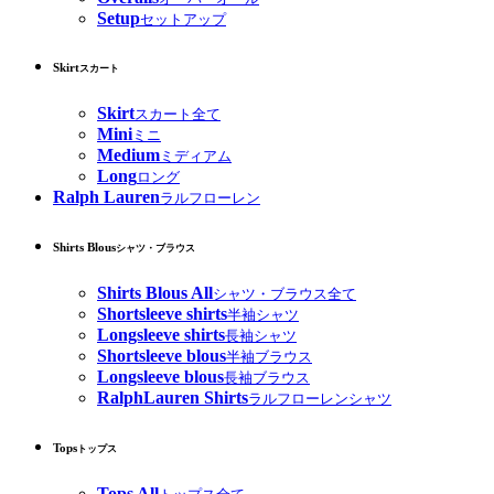
Setup
セットアップ
Skirt
スカート
Skirt
スカート全て
Mini
ミニ
Medium
ミディアム
Long
ロング
Ralph Lauren
ラルフローレン
Shirts Blous
シャツ・ブラウス
Shirts Blous All
シャツ・ブラウス全て
Shortsleeve shirts
半袖シャツ
Longsleeve shirts
長袖シャツ
Shortsleeve blous
半袖ブラウス
Longsleeve blous
長袖ブラウス
RalphLauren Shirts
ラルフローレンシャツ
Tops
トップス
Tops All