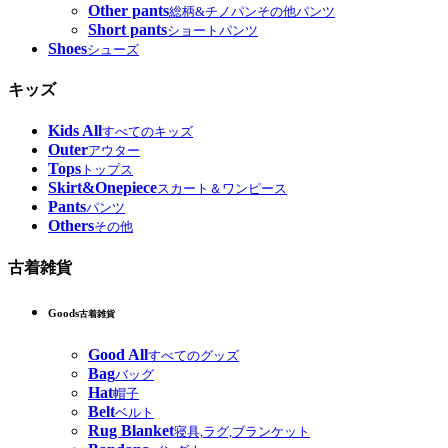
Other pants
総柄&チノパンその他パンツ
Short pants
ショートパンツ
Shoes
シューズ
キッズ
Kids All
すべてのキッズ
Outer
アウター
Tops
トップス
Skirt&Onepiece
スカート＆ワンピース
Pants
パンツ
Others
その他
古着雑貨
Goods
古着雑貨
Good All
すべてのグッズ
Bag
バッグ
Hat
帽子
Belt
ベルト
Rug Blanket
寝具,ラグ,ブランケット