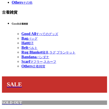
Others
その他
古着雑貨
Goods
古着雑貨
Good All
すべてのグッズ
Bag
バッグ
Hat
帽子
Belt
ベルト
Rug Blanket
寝具,ラグ,ブランケット
Bandana
バンダナ
Scarf
マフラー,スカーフ
Others
古着雑貨
SALE
SOLD OUT