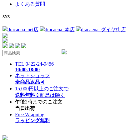
よくある質問
SNS
dracaena_net店
dracaena_本店
dracaena_ダイヤ街店
TEL:0422-24-9456
10:00-18:00
ネットショップ
全商品返品可
15,000円以上のご注文で
送料無料
※離島は除く
午後2時までのご注文
当日出荷
Free Wrapping
ラッピング無料