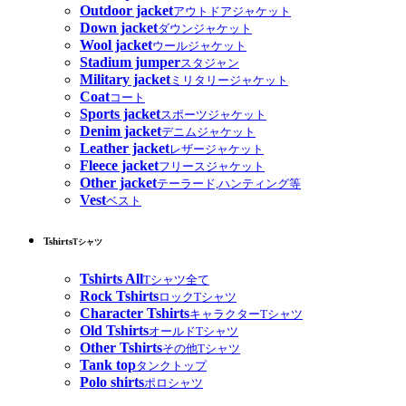
Outdoor jacket
アウトドアジャケット
Down jacket
ダウンジャケット
Wool jacket
ウールジャケット
Stadium jumper
スタジャン
Military jacket
ミリタリージャケット
Coat
コート
Sports jacket
スポーツジャケット
Denim jacket
デニムジャケット
Leather jacket
レザージャケット
Fleece jacket
フリースジャケット
Other jacket
テーラード,ハンティング等
Vest
ベスト
Tshirts
Tシャツ
Tshirts All
Tシャツ全て
Rock Tshirts
ロックTシャツ
Character Tshirts
キャラクターTシャツ
Old Tshirts
オールドTシャツ
Other Tshirts
その他Tシャツ
Tank top
タンクトップ
Polo shirts
ポロシャツ