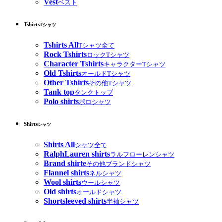
Vest
ベスト
Tshirts
Tシャツ
Tshirts All
Tシャツ全て
Rock Tshirts
ロックTシャツ
Character Tshirts
キャラクターTシャツ
Old Tshirts
オールドTシャツ
Other Tshirts
その他Tシャツ
Tank top
タンクトップ
Polo shirts
ポロシャツ
Shirts
シャツ
Shirts All
シャツ全て
RalphLauren shirts
ラルフローレンシャツ
Brand shirte
その他ブランドシャツ
Flannel shirts
ネルシャツ
Wool shirts
ウールシャツ
Old shirts
オールドシャツ
Shortsleeved shirts
半袖シャツ