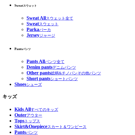
Sweat
スウェット
Sweat All
スウェット全て
Sweat
スウェット
Parka
パーカ
Jersey
ジャージ
Pants
パンツ
Pants All
パンツ全て
Denim pants
デニムパンツ
Other pants
総柄&チノパンその他パンツ
Short pants
ショートパンツ
Shoes
シューズ
キッズ
Kids All
すべてのキッズ
Outer
アウター
Tops
トップス
Skirt&Onepiece
スカート＆ワンピース
Pants
パンツ