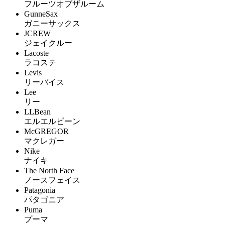
フルーツオブザルーム
GunneSax
ガニーサックス
JCREW
ジェイクルー
Lacoste
ラコステ
Levis
リーバイス
Lee
リー
LLBean
エルエルビーン
McGREGOR
マクレガー
Nike
ナイキ
The North Face
ノースフェイス
Patagonia
パタゴニア
Puma
プーマ