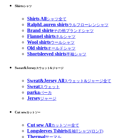
Shirts
シャツ
Shirts All
シャツ全て
RalphLauren shirts
ラルフローレンシャツ
Brand shirte
その他ブランドシャツ
Flannel shirts
ネルシャツ
Wool shirts
ウールシャツ
Old shirts
オールドシャツ
Shortsleeved shirts
半袖シャツ
Sweat&Jersey
スウェット&ジャージ
Sweat&Jersey All
スウェット&ジャージ全て
Sweat
スウェット
parka
パーカ
Jersey
ジャージ
Cut sew
カットソー
Cut sew All
カットソー全て
Longsleeves Tshirts
長袖Tシャツ(ロンT)
Thermal
サーマル