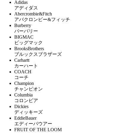
Adidas
アディダス
Abercrombie&Fitch
アバクロンビー&フィッチ
Burberry
バーバリー
BIGMAC
ビッグマック
BrooksBrothers
ブルックスブラザーズ
Carhartt
カーハート
COACH
コーチ
Champion
チャンピオン
Columbia
コロンビア
Dickies
ディッキーズ
EddieBauer
エディーバウアー
FRUIT OF THE LOOM