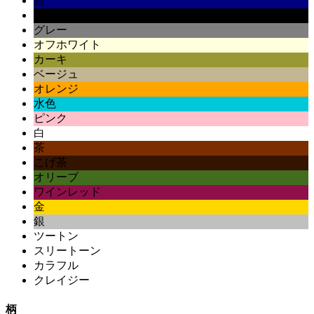
紺
黒
グレー
オフホワイト
カーキ
ベージュ
オレンジ
水色
ピンク
白
茶
こげ茶
オリーブ
ワインレッド
金
銀
ツートン
スリートーン
カラフル
クレイジー
柄