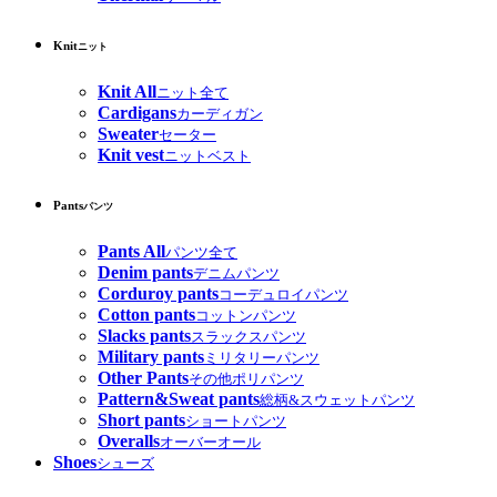
Knit
ニット
Knit All
ニット全て
Cardigans
カーディガン
Sweater
セーター
Knit vest
ニットベスト
Pants
パンツ
Pants All
パンツ全て
Denim pants
デニムパンツ
Corduroy pants
コーデュロイパンツ
Cotton pants
コットンパンツ
Slacks pants
スラックスパンツ
Military pants
ミリタリーパンツ
Other Pants
その他ポリパンツ
Pattern&Sweat pants
総柄&スウェットパンツ
Short pants
ショートパンツ
Overalls
オーバーオール
Shoes
シューズ