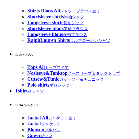
Shirts Blous All
シャツ・ブラウス全て
Shortsleeve shirts
半袖シャツ
Longsleeve shirts
長袖シャツ
Shortsleeve blous
半袖ブラウス
Longsleeve blous
長袖ブラウス
RalphLauren Shirts
ラルフローレンシャツ
Tops
トップス
Tops All
トップス全て
Nosleeve&Tanktop
ノースリーブ＆タンクトップ
Cutsew&Tunic
カットソー＆チュニック
Polo shirts
ポロシャツ
Tshirts
Tシャツ
Jacket
ジャケット
Jacket All
ジャケット全て
Jacket
ジャケット
Blouson
ブルゾン
Gown
ガウン