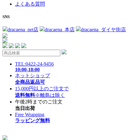
よくある質問
SNS
dracaena_net店
dracaena_本店
dracaena_ダイヤ街店
TEL:0422-24-9456
10:00-18:00
ネットショップ
全商品返品可
15,000円以上のご注文で
送料無料
※離島は除く
午後2時までのご注文
当日出荷
Free Wrapping
ラッピング無料