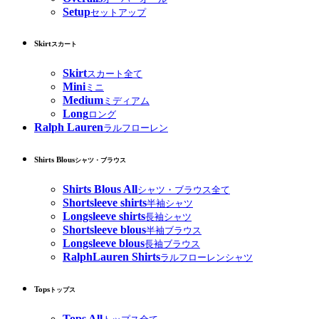
Setup
セットアップ
Skirt
スカート
Skirt
スカート全て
Mini
ミニ
Medium
ミディアム
Long
ロング
Ralph Lauren
ラルフローレン
Shirts Blous
シャツ・ブラウス
Shirts Blous All
シャツ・ブラウス全て
Shortsleeve shirts
半袖シャツ
Longsleeve shirts
長袖シャツ
Shortsleeve blous
半袖ブラウス
Longsleeve blous
長袖ブラウス
RalphLauren Shirts
ラルフローレンシャツ
Tops
トップス
Tops All