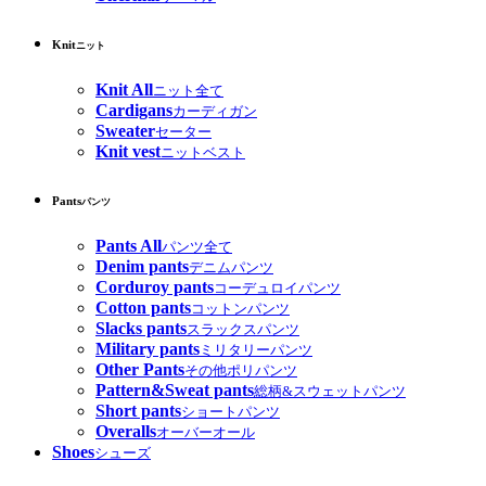
Knit
ニット
Knit All
ニット全て
Cardigans
カーディガン
Sweater
セーター
Knit vest
ニットベスト
Pants
パンツ
Pants All
パンツ全て
Denim pants
デニムパンツ
Corduroy pants
コーデュロイパンツ
Cotton pants
コットンパンツ
Slacks pants
スラックスパンツ
Military pants
ミリタリーパンツ
Other Pants
その他ポリパンツ
Pattern&Sweat pants
総柄&スウェットパンツ
Short pants
ショートパンツ
Overalls
オーバーオール
Shoes
シューズ