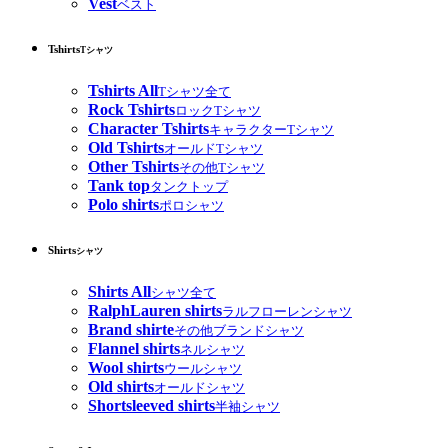
Vest
ベスト
Tshirts
Tシャツ
Tshirts All
Tシャツ全て
Rock Tshirts
ロックTシャツ
Character Tshirts
キャラクターTシャツ
Old Tshirts
オールドTシャツ
Other Tshirts
その他Tシャツ
Tank top
タンクトップ
Polo shirts
ポロシャツ
Shirts
シャツ
Shirts All
シャツ全て
RalphLauren shirts
ラルフローレンシャツ
Brand shirte
その他ブランドシャツ
Flannel shirts
ネルシャツ
Wool shirts
ウールシャツ
Old shirts
オールドシャツ
Shortsleeved shirts
半袖シャツ