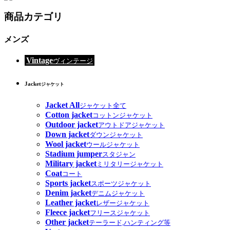
商品カテゴリ
メンズ
Vintage
ヴィンテージ
Jacket
ジャケット
Jacket All
ジャケット全て
Cotton jacket
コットンジャケット
Outdoor jacket
アウトドアジャケット
Down jacket
ダウンジャケット
Wool jacket
ウールジャケット
Stadium jumper
スタジャン
Military jacket
ミリタリージャケット
Coat
コート
Sports jacket
スポーツジャケット
Denim jacket
デニムジャケット
Leather jacket
レザージャケット
Fleece jacket
フリースジャケット
Other jacket
テーラード,ハンティング等