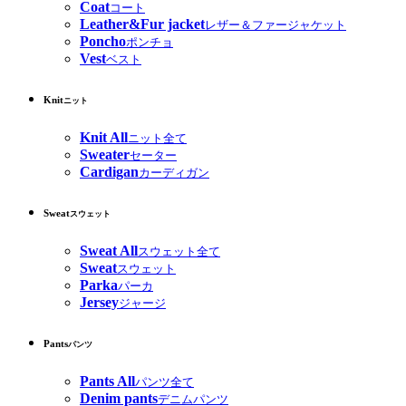
Coat
コート
Leather&Fur jacket
レザー＆ファージャケット
Poncho
ポンチョ
Vest
ベスト
Knit
ニット
Knit All
ニット全て
Sweater
セーター
Cardigan
カーディガン
Sweat
スウェット
Sweat All
スウェット全て
Sweat
スウェット
Parka
パーカ
Jersey
ジャージ
Pants
パンツ
Pants All
パンツ全て
Denim pants
デニムパンツ