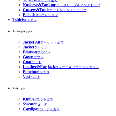
トップス全て
Nosleeve&Tanktop
ノースリーブ＆タンクトップ
Cutsew&Tunic
カットソー＆チュニック
Polo shirts
ポロシャツ
Tshirts
Tシャツ
Jacket
ジャケット
Jacket All
ジャケット全て
Jacket
ジャケット
Blouson
ブルゾン
Gown
ガウン
Coat
コート
Leather&Fur jacket
レザー＆ファージャケット
Poncho
ポンチョ
Vest
ベスト
Knit
ニット
Knit All
ニット全て
Sweater
セーター
Cardigan
カーディガン