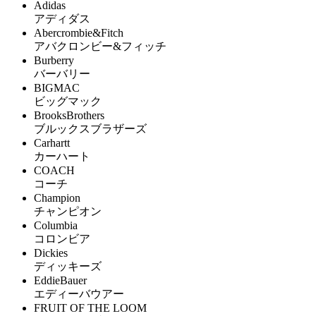
Adidas
アディダス
Abercrombie&Fitch
アバクロンビー&フィッチ
Burberry
バーバリー
BIGMAC
ビッグマック
BrooksBrothers
ブルックスブラザーズ
Carhartt
カーハート
COACH
コーチ
Champion
チャンピオン
Columbia
コロンビア
Dickies
ディッキーズ
EddieBauer
エディーバウアー
FRUIT OF THE LOOM