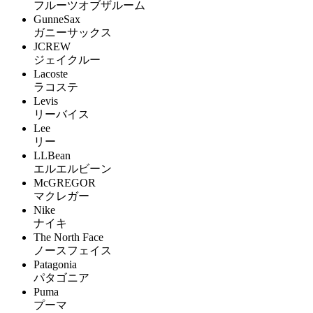
フルーツオブザルーム
GunneSax
ガニーサックス
JCREW
ジェイクルー
Lacoste
ラコステ
Levis
リーバイス
Lee
リー
LLBean
エルエルビーン
McGREGOR
マクレガー
Nike
ナイキ
The North Face
ノースフェイス
Patagonia
パタゴニア
Puma
プーマ