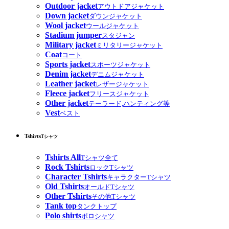
Outdoor jacket
アウトドアジャケット
Down jacket
ダウンジャケット
Wool jacket
ウールジャケット
Stadium jumper
スタジャン
Military jacket
ミリタリージャケット
Coat
コート
Sports jacket
スポーツジャケット
Denim jacket
デニムジャケット
Leather jacket
レザージャケット
Fleece jacket
フリースジャケット
Other jacket
テーラード,ハンティング等
Vest
ベスト
Tshirts
Tシャツ
Tshirts All
Tシャツ全て
Rock Tshirts
ロックTシャツ
Character Tshirts
キャラクターTシャツ
Old Tshirts
オールドTシャツ
Other Tshirts
その他Tシャツ
Tank top
タンクトップ
Polo shirts
ポロシャツ