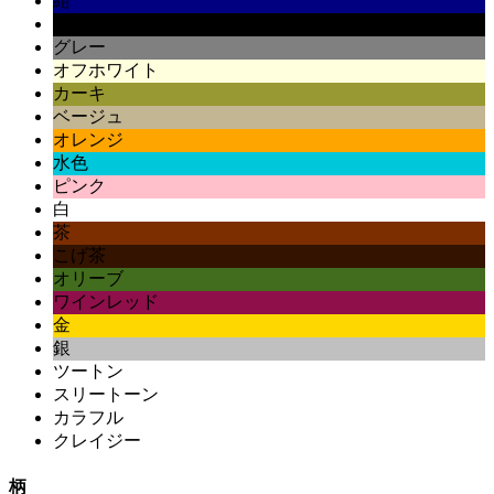
紺
黒
グレー
オフホワイト
カーキ
ベージュ
オレンジ
水色
ピンク
白
茶
こげ茶
オリーブ
ワインレッド
金
銀
ツートン
スリートーン
カラフル
クレイジー
柄