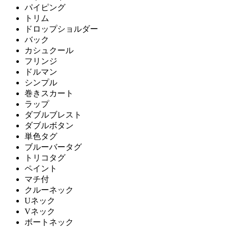
パイピング
トリム
ドロップショルダー
バック
カシュクール
フリンジ
ドルマン
シンプル
巻きスカート
ラップ
ダブルブレスト
ダブルボタン
単色タグ
ブルーバータグ
トリコタグ
ペイント
マチ付
クルーネック
Uネック
Vネック
ボートネック