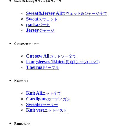
Sweat&Jersey
スウェット&ジャージ
Sweat&Jersey All
スウェット&ジャージ全て
Sweat
スウェット
parka
パーカ
Jersey
ジャージ
Cut sew
カットソー
Cut sew All
カットソー全て
Longsleeves Tshirts
長袖Tシャツ(ロンT)
Thermal
サーマル
Knit
ニット
Knit All
ニット全て
Cardigans
カーディガン
Sweater
セーター
Knit vest
ニットベスト
Pants
パンツ