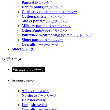
Pants All
パンツ全て
Denim pants
デニムパンツ
Corduroy pants
コーデュロイパンツ
Cotton pants
コットンパンツ
Slacks pants
スラックスパンツ
Military pants
ミリタリーパンツ
Other Pants
その他ポリパンツ
Pattern&Sweat pants
総柄&スウェットパンツ
Short pants
ショートパンツ
Overalls
オーバーオール
Shoes
シューズ
レディース
Vintage
ヴィンテージ
One piece
ワンピース
All
ワンピース全て
No sleeve
ノースリーブ
Half sleeve
半袖
Long sleeve
長袖
Overalls
オーバーオール