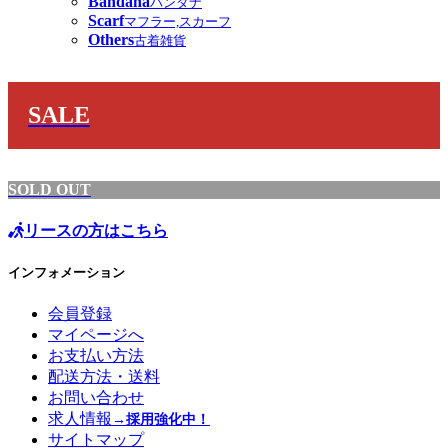
Bandana
バンダナ
Scarf
マフラー,スカーフ
Others
古着雑貨
SALE
SOLD OUT
リースの方はこちら
インフォメーション
会員登録
マイページへ
お支払い方法
配送方法・送料
お問い合わせ
求人情報
→採用強化中！
サイトマップ