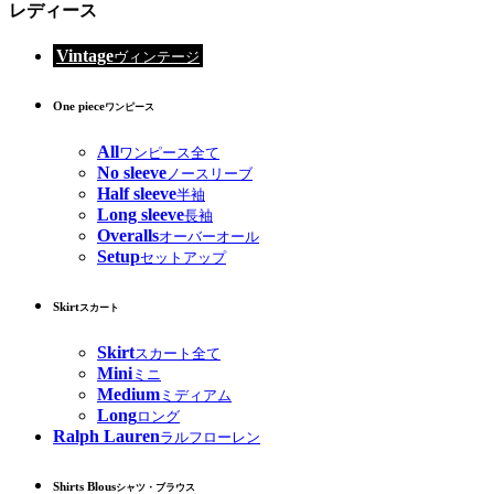
レディース
Vintage
ヴィンテージ
One piece
ワンピース
All
ワンピース全て
No sleeve
ノースリーブ
Half sleeve
半袖
Long sleeve
長袖
Overalls
オーバーオール
Setup
セットアップ
Skirt
スカート
Skirt
スカート全て
Mini
ミニ
Medium
ミディアム
Long
ロング
Ralph Lauren
ラルフローレン
Shirts Blous
シャツ・ブラウス