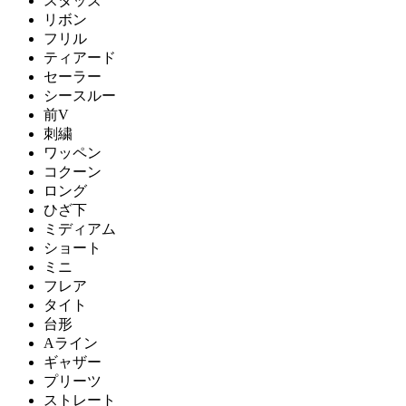
スタッズ
リボン
フリル
ティアード
セーラー
シースルー
前V
刺繍
ワッペン
コクーン
ロング
ひざ下
ミディアム
ショート
ミニ
フレア
タイト
台形
Aライン
ギャザー
プリーツ
ストレート