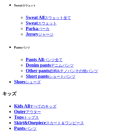
Sweat
スウェット
Sweat All
スウェット全て
Sweat
スウェット
Parka
パーカ
Jersey
ジャージ
Pants
パンツ
Pants All
パンツ全て
Denim pants
デニムパンツ
Other pants
総柄&チノパンその他パンツ
Short pants
ショートパンツ
Shoes
シューズ
キッズ
Kids All
すべてのキッズ
Outer
アウター
Tops
トップス
Skirt&Onepiece
スカート＆ワンピース
Pants
パンツ