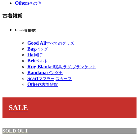
Others
その他
古着雑貨
Goods
古着雑貨
Good All
すべてのグッズ
Bag
バッグ
Hat
帽子
Belt
ベルト
Rug Blanket
寝具,ラグ,ブランケット
Bandana
バンダナ
Scarf
マフラー,スカーフ
Others
古着雑貨
SALE
SOLD OUT