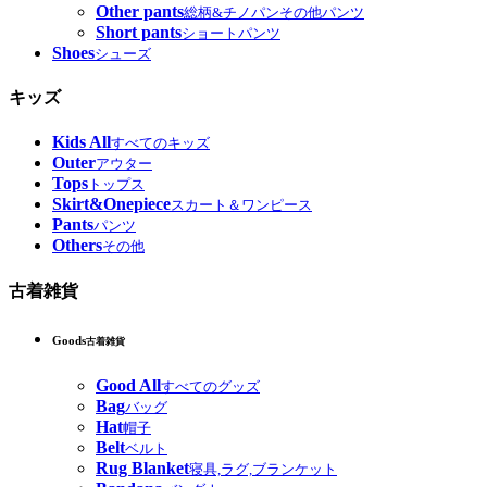
Other pants
総柄&チノパンその他パンツ
Short pants
ショートパンツ
Shoes
シューズ
キッズ
Kids All
すべてのキッズ
Outer
アウター
Tops
トップス
Skirt&Onepiece
スカート＆ワンピース
Pants
パンツ
Others
その他
古着雑貨
Goods
古着雑貨
Good All
すべてのグッズ
Bag
バッグ
Hat
帽子
Belt
ベルト
Rug Blanket
寝具,ラグ,ブランケット