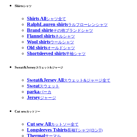
Shirts
シャツ
Shirts All
シャツ全て
RalphLauren shirts
ラルフローレンシャツ
Brand shirte
その他ブランドシャツ
Flannel shirts
ネルシャツ
Wool shirts
ウールシャツ
Old shirts
オールドシャツ
Shortsleeved shirts
半袖シャツ
Sweat&Jersey
スウェット&ジャージ
Sweat&Jersey All
スウェット&ジャージ全て
Sweat
スウェット
parka
パーカ
Jersey
ジャージ
Cut sew
カットソー
Cut sew All
カットソー全て
Longsleeves Tshirts
長袖Tシャツ(ロンT)
Thermal
サーマル