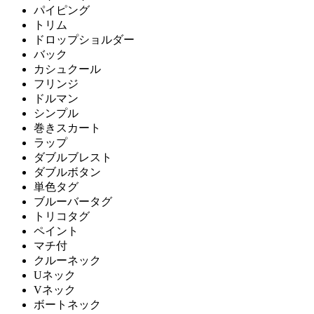
パイピング
トリム
ドロップショルダー
バック
カシュクール
フリンジ
ドルマン
シンプル
巻きスカート
ラップ
ダブルブレスト
ダブルボタン
単色タグ
ブルーバータグ
トリコタグ
ペイント
マチ付
クルーネック
Uネック
Vネック
ボートネック