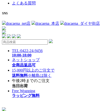
よくある質問
SNS
dracaena_net店
dracaena_本店
dracaena_ダイヤ街店
TEL:0422-24-9456
10:00-18:00
ネットショップ
全商品返品可
15,000円以上のご注文で
送料無料
※離島は除く
午後2時までのご注文
当日出荷
Free Wrapping
ラッピング無料