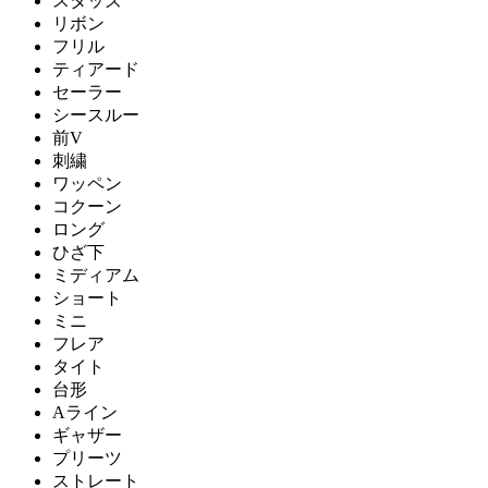
スタッズ
リボン
フリル
ティアード
セーラー
シースルー
前V
刺繍
ワッペン
コクーン
ロング
ひざ下
ミディアム
ショート
ミニ
フレア
タイト
台形
Aライン
ギャザー
プリーツ
ストレート