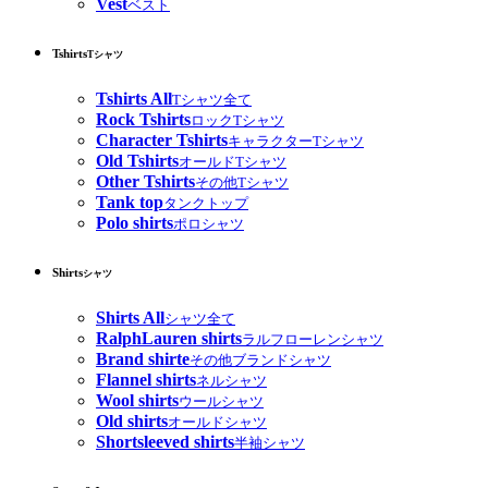
Vest
ベスト
Tshirts
Tシャツ
Tshirts All
Tシャツ全て
Rock Tshirts
ロックTシャツ
Character Tshirts
キャラクターTシャツ
Old Tshirts
オールドTシャツ
Other Tshirts
その他Tシャツ
Tank top
タンクトップ
Polo shirts
ポロシャツ
Shirts
シャツ
Shirts All
シャツ全て
RalphLauren shirts
ラルフローレンシャツ
Brand shirte
その他ブランドシャツ
Flannel shirts
ネルシャツ
Wool shirts
ウールシャツ
Old shirts
オールドシャツ
Shortsleeved shirts
半袖シャツ