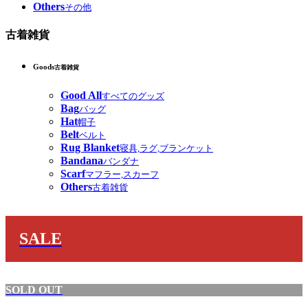
Others
その他
古着雑貨
Goods
古着雑貨
Good All
すべてのグッズ
Bag
バッグ
Hat
帽子
Belt
ベルト
Rug Blanket
寝具,ラグ,ブランケット
Bandana
バンダナ
Scarf
マフラー,スカーフ
Others
古着雑貨
SALE
SOLD OUT