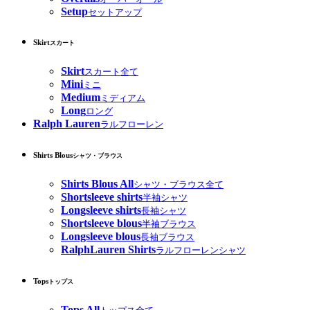
Setup
セットアップ
Skirt
スカート
Skirt
スカート全て
Mini
ミニ
Medium
ミディアム
Long
ロング
Ralph Lauren
ラルフローレン
Shirts Blous
シャツ・ブラウス
Shirts Blous All
シャツ・ブラウス全て
Shortsleeve shirts
半袖シャツ
Longsleeve shirts
長袖シャツ
Shortsleeve blous
半袖ブラウス
Longsleeve blous
長袖ブラウス
RalphLauren Shirts
ラルフローレンシャツ
Tops
トップス
Tops All