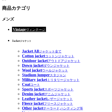
商品カテゴリ
メンズ
Vintage
ヴィンテージ
Jacket
ジャケット
Jacket All
ジャケット全て
Cotton jacket
コットンジャケット
Outdoor jacket
アウトドアジャケット
Down jacket
ダウンジャケット
Wool jacket
ウールジャケット
Stadium jumper
スタジャン
Military jacket
ミリタリージャケット
Coat
コート
Sports jacket
スポーツジャケット
Denim jacket
デニムジャケット
Leather jacket
レザージャケット
Fleece jacket
フリースジャケット
Other jacket
テーラード,ハンティング等