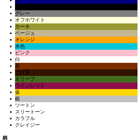
紺
黒
グレー
オフホワイト
カーキ
ベージュ
オレンジ
水色
ピンク
白
茶
こげ茶
オリーブ
ワインレッド
金
銀
ツートン
スリートーン
カラフル
クレイジー
柄