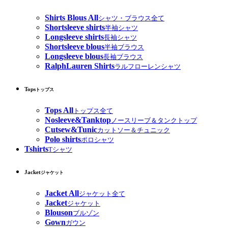
Shirts Blous All
シャツ・ブラウス全て
Shortsleeve shirts
半袖シャツ
Longsleeve shirts
長袖シャツ
Shortsleeve blous
半袖ブラウス
Longsleeve blous
長袖ブラウス
RalphLauren Shirts
ラルフローレンシャツ
Tops
トップス
Tops All
トップス全て
Nosleeve&Tanktop
ノースリーブ＆タンクトップ
Cutsew&Tunic
カットソー＆チュニック
Polo shirts
ポロシャツ
Tshirts
Tシャツ
Jacket
ジャケット
Jacket All
ジャケット全て
Jacket
ジャケット
Blouson
ブルゾン
Gown
ガウン