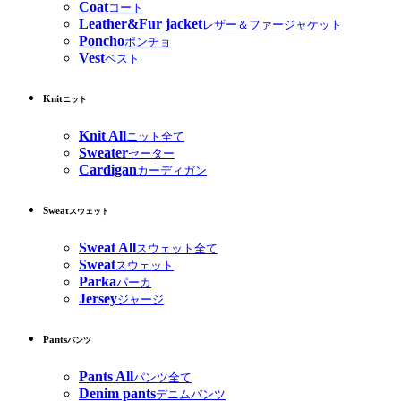
Coat
コート
Leather&Fur jacket
レザー＆ファージャケット
Poncho
ポンチョ
Vest
ベスト
Knit
ニット
Knit All
ニット全て
Sweater
セーター
Cardigan
カーディガン
Sweat
スウェット
Sweat All
スウェット全て
Sweat
スウェット
Parka
パーカ
Jersey
ジャージ
Pants
パンツ
Pants All
パンツ全て
Denim pants
デニムパンツ