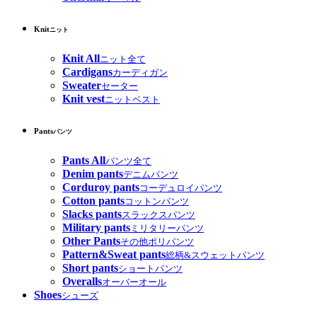
Knit
ニット
Knit All
ニット全て
Cardigans
カーディガン
Sweater
セーター
Knit vest
ニットベスト
Pants
パンツ
Pants All
パンツ全て
Denim pants
デニムパンツ
Corduroy pants
コーデュロイパンツ
Cotton pants
コットンパンツ
Slacks pants
スラックスパンツ
Military pants
ミリタリーパンツ
Other Pants
その他ポリパンツ
Pattern&Sweat pants
総柄&スウェットパンツ
Short pants
ショートパンツ
Overalls
オーバーオール
Shoes
シューズ