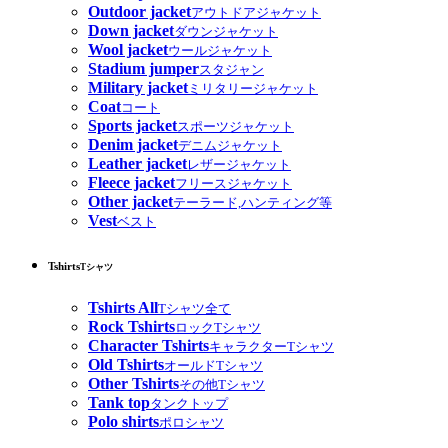
Outdoor jacket
アウトドアジャケット
Down jacket
ダウンジャケット
Wool jacket
ウールジャケット
Stadium jumper
スタジャン
Military jacket
ミリタリージャケット
Coat
コート
Sports jacket
スポーツジャケット
Denim jacket
デニムジャケット
Leather jacket
レザージャケット
Fleece jacket
フリースジャケット
Other jacket
テーラード,ハンティング等
Vest
ベスト
Tshirts
Tシャツ
Tshirts All
Tシャツ全て
Rock Tshirts
ロックTシャツ
Character Tshirts
キャラクターTシャツ
Old Tshirts
オールドTシャツ
Other Tshirts
その他Tシャツ
Tank top
タンクトップ
Polo shirts
ポロシャツ