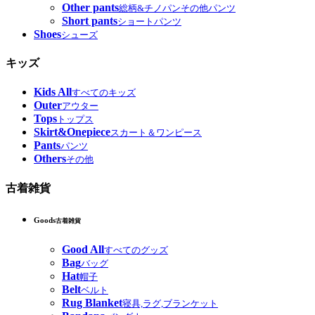
Other pants
総柄&チノパンその他パンツ
Short pants
ショートパンツ
Shoes
シューズ
キッズ
Kids All
すべてのキッズ
Outer
アウター
Tops
トップス
Skirt&Onepiece
スカート＆ワンピース
Pants
パンツ
Others
その他
古着雑貨
Goods
古着雑貨
Good All
すべてのグッズ
Bag
バッグ
Hat
帽子
Belt
ベルト
Rug Blanket
寝具,ラグ,ブランケット