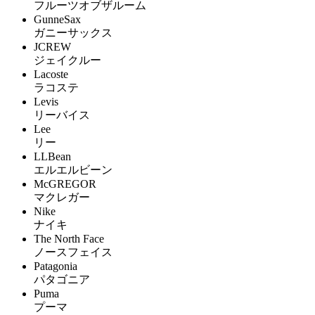
フルーツオブザルーム
GunneSax
ガニーサックス
JCREW
ジェイクルー
Lacoste
ラコステ
Levis
リーバイス
Lee
リー
LLBean
エルエルビーン
McGREGOR
マクレガー
Nike
ナイキ
The North Face
ノースフェイス
Patagonia
パタゴニア
Puma
プーマ