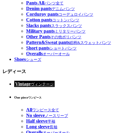
Pants All
パンツ全て
Denim pants
デニムパンツ
Corduroy pants
コーデュロイパンツ
Cotton pants
コットンパンツ
Slacks pants
スラックスパンツ
Military pants
ミリタリーパンツ
Other Pants
その他ポリパンツ
Pattern&Sweat pants
総柄&スウェットパンツ
Short pants
ショートパンツ
Overalls
オーバーオール
Shoes
シューズ
レディース
Vintage
ヴィンテージ
One piece
ワンピース
All
ワンピース全て
No sleeve
ノースリーブ
Half sleeve
半袖
Long sleeve
長袖
Overalls
オーバーオール