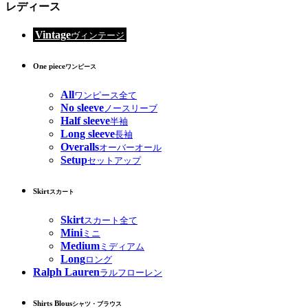
レディース
Vintage
ヴィンテージ
One piece
ワンピース
All
ワンピース全て
No sleeve
ノースリーブ
Half sleeve
半袖
Long sleeve
長袖
Overalls
オーバーオール
Setup
セットアップ
Skirt
スカート
Skirt
スカート全て
Mini
ミニ
Medium
ミディアム
Long
ロング
Ralph Lauren
ラルフローレン
Shirts Blous
シャツ・ブラウス