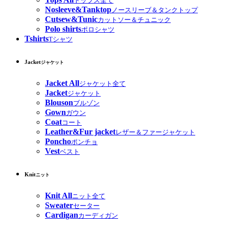
トップス全て
Nosleeve&Tanktop
ノースリーブ＆タンクトップ
Cutsew&Tunic
カットソー＆チュニック
Polo shirts
ポロシャツ
Tshirts
Tシャツ
Jacket
ジャケット
Jacket All
ジャケット全て
Jacket
ジャケット
Blouson
ブルゾン
Gown
ガウン
Coat
コート
Leather&Fur jacket
レザー＆ファージャケット
Poncho
ポンチョ
Vest
ベスト
Knit
ニット
Knit All
ニット全て
Sweater
セーター
Cardigan
カーディガン