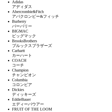
Adidas
アディダス
Abercrombie&Fitch
アバクロンビー&フィッチ
Burberry
バーバリー
BIGMAC
ビッグマック
BrooksBrothers
ブルックスブラザーズ
Carhartt
カーハート
COACH
コーチ
Champion
チャンピオン
Columbia
コロンビア
Dickies
ディッキーズ
EddieBauer
エディーバウアー
FRUIT OF THE LOOM