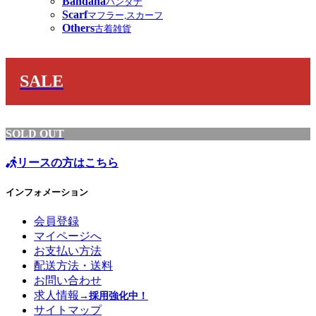
Bandana
バンダナ
Scarf
マフラー,スカーフ
Others
古着雑貨
SALE
SOLD OUT
リースの方はこちら
インフォメーション
会員登録
マイページへ
お支払い方法
配送方法・送料
お問い合わせ
求人情報
→採用強化中！
サイトマップ