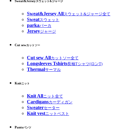
Sweat&Jersey
スウェット&ジャージ
Sweat&Jersey All
スウェット&ジャージ全て
Sweat
スウェット
parka
パーカ
Jersey
ジャージ
Cut sew
カットソー
Cut sew All
カットソー全て
Longsleeves Tshirts
長袖Tシャツ(ロンT)
Thermal
サーマル
Knit
ニット
Knit All
ニット全て
Cardigans
カーディガン
Sweater
セーター
Knit vest
ニットベスト
Pants
パンツ