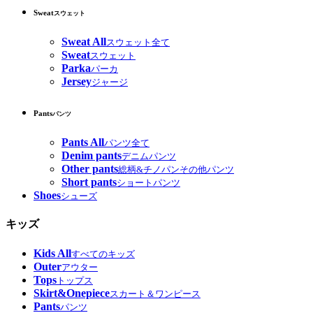
Sweat
スウェット
Sweat All
スウェット全て
Sweat
スウェット
Parka
パーカ
Jersey
ジャージ
Pants
パンツ
Pants All
パンツ全て
Denim pants
デニムパンツ
Other pants
総柄&チノパンその他パンツ
Short pants
ショートパンツ
Shoes
シューズ
キッズ
Kids All
すべてのキッズ
Outer
アウター
Tops
トップス
Skirt&Onepiece
スカート＆ワンピース
Pants
パンツ