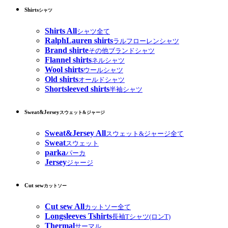
Shirts
シャツ
Shirts All
シャツ全て
RalphLauren shirts
ラルフローレンシャツ
Brand shirte
その他ブランドシャツ
Flannel shirts
ネルシャツ
Wool shirts
ウールシャツ
Old shirts
オールドシャツ
Shortsleeved shirts
半袖シャツ
Sweat&Jersey
スウェット&ジャージ
Sweat&Jersey All
スウェット&ジャージ全て
Sweat
スウェット
parka
パーカ
Jersey
ジャージ
Cut sew
カットソー
Cut sew All
カットソー全て
Longsleeves Tshirts
長袖Tシャツ(ロンT)
Thermal
サーマル