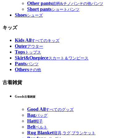
Other pants
総柄&チノパンその他パンツ
Short pants
ショートパンツ
Shoes
シューズ
キッズ
Kids All
すべてのキッズ
Outer
アウター
Tops
トップス
Skirt&Onepiece
スカート＆ワンピース
Pants
パンツ
Others
その他
古着雑貨
Goods
古着雑貨
Good All
すべてのグッズ
Bag
バッグ
Hat
帽子
Belt
ベルト
Rug Blanket
寝具,ラグ,ブランケット