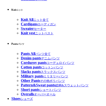
Knit
ニット
Knit All
ニット全て
Cardigans
カーディガン
Sweater
セーター
Knit vest
ニットベスト
Pants
パンツ
Pants All
パンツ全て
Denim pants
デニムパンツ
Corduroy pants
コーデュロイパンツ
Cotton pants
コットンパンツ
Slacks pants
スラックスパンツ
Military pants
ミリタリーパンツ
Other Pants
その他ポリパンツ
Pattern&Sweat pants
総柄&スウェットパンツ
Short pants
ショートパンツ
Overalls
オーバーオール
Shoes
シューズ