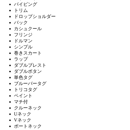
パイピング
トリム
ドロップショルダー
バック
カシュクール
フリンジ
ドルマン
シンプル
巻きスカート
ラップ
ダブルブレスト
ダブルボタン
単色タグ
ブルーバータグ
トリコタグ
ペイント
マチ付
クルーネック
Uネック
Vネック
ボートネック