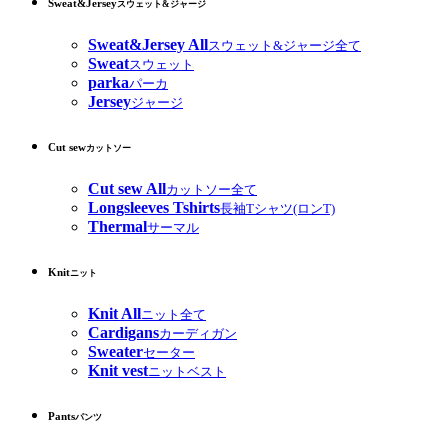
Sweat&Jersey
スウェット&ジャージ
Sweat&Jersey All
スウェット&ジャージ全て
Sweat
スウェット
parka
パーカ
Jersey
ジャージ
Cut sew
カットソー
Cut sew All
カットソー全て
Longsleeves Tshirts
長袖Tシャツ(ロンT)
Thermal
サーマル
Knit
ニット
Knit All
ニット全て
Cardigans
カーディガン
Sweater
セーター
Knit vest
ニットベスト
Pants
パンツ