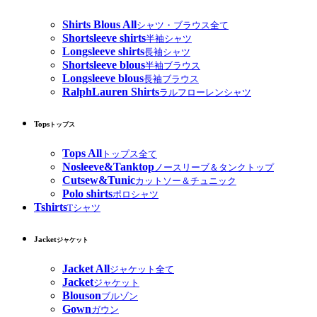
Shirts Blous All
シャツ・ブラウス全て
Shortsleeve shirts
半袖シャツ
Longsleeve shirts
長袖シャツ
Shortsleeve blous
半袖ブラウス
Longsleeve blous
長袖ブラウス
RalphLauren Shirts
ラルフローレンシャツ
Tops
トップス
Tops All
トップス全て
Nosleeve&Tanktop
ノースリーブ＆タンクトップ
Cutsew&Tunic
カットソー＆チュニック
Polo shirts
ポロシャツ
Tshirts
Tシャツ
Jacket
ジャケット
Jacket All
ジャケット全て
Jacket
ジャケット
Blouson
ブルゾン
Gown
ガウン