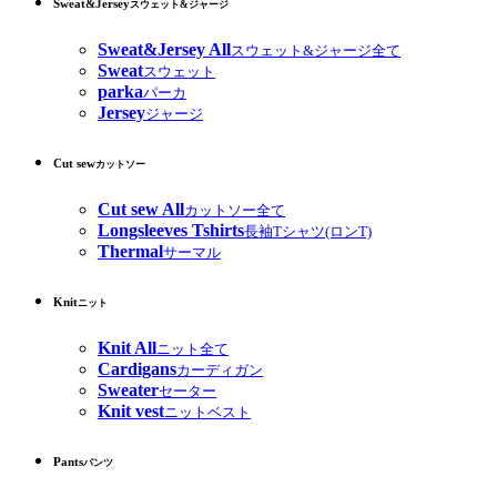
Sweat&Jersey
スウェット&ジャージ
Sweat&Jersey All
スウェット&ジャージ全て
Sweat
スウェット
parka
パーカ
Jersey
ジャージ
Cut sew
カットソー
Cut sew All
カットソー全て
Longsleeves Tshirts
長袖Tシャツ(ロンT)
Thermal
サーマル
Knit
ニット
Knit All
ニット全て
Cardigans
カーディガン
Sweater
セーター
Knit vest
ニットベスト
Pants
パンツ