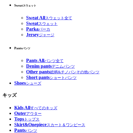
Sweat
スウェット
Sweat All
スウェット全て
Sweat
スウェット
Parka
パーカ
Jersey
ジャージ
Pants
パンツ
Pants All
パンツ全て
Denim pants
デニムパンツ
Other pants
総柄&チノパンその他パンツ
Short pants
ショートパンツ
Shoes
シューズ
キッズ
Kids All
すべてのキッズ
Outer
アウター
Tops
トップス
Skirt&Onepiece
スカート＆ワンピース
Pants
パンツ