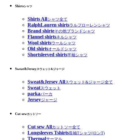
Shirts
シャツ
Shirts All
シャツ全て
RalphLauren shirts
ラルフローレンシャツ
Brand shirte
その他ブランドシャツ
Flannel shirts
ネルシャツ
Wool shirts
ウールシャツ
Old shirts
オールドシャツ
Shortsleeved shirts
半袖シャツ
Sweat&Jersey
スウェット&ジャージ
Sweat&Jersey All
スウェット&ジャージ全て
Sweat
スウェット
parka
パーカ
Jersey
ジャージ
Cut sew
カットソー
Cut sew All
カットソー全て
Longsleeves Tshirts
長袖Tシャツ(ロンT)
Thermal
サーマル