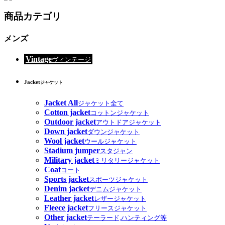
商品カテゴリ
メンズ
Vintage
ヴィンテージ
Jacket
ジャケット
Jacket All
ジャケット全て
Cotton jacket
コットンジャケット
Outdoor jacket
アウトドアジャケット
Down jacket
ダウンジャケット
Wool jacket
ウールジャケット
Stadium jumper
スタジャン
Military jacket
ミリタリージャケット
Coat
コート
Sports jacket
スポーツジャケット
Denim jacket
デニムジャケット
Leather jacket
レザージャケット
Fleece jacket
フリースジャケット
Other jacket
テーラード,ハンティング等