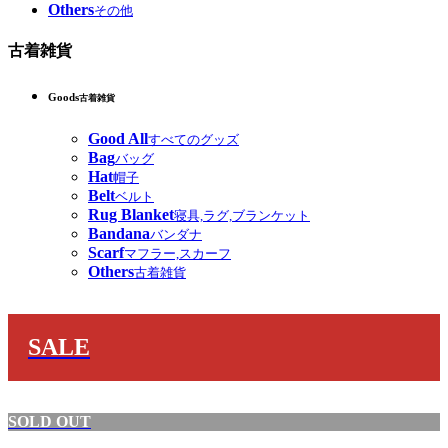
Others
その他
古着雑貨
Goods
古着雑貨
Good All
すべてのグッズ
Bag
バッグ
Hat
帽子
Belt
ベルト
Rug Blanket
寝具,ラグ,ブランケット
Bandana
バンダナ
Scarf
マフラー,スカーフ
Others
古着雑貨
SALE
SOLD OUT