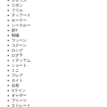
スタッズ
リボン
フリル
ティアード
セーラー
シースルー
前V
刺繍
ワッペン
コクーン
ロング
ひざ下
ミディアム
ショート
ミニ
フレア
タイト
台形
Aライン
ギャザー
プリーツ
ストレート