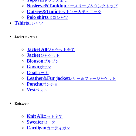
トップス全て
Nosleeve&Tanktop
ノースリーブ＆タンクトップ
Cutsew&Tunic
カットソー＆チュニック
Polo shirts
ポロシャツ
Tshirts
Tシャツ
Jacket
ジャケット
Jacket All
ジャケット全て
Jacket
ジャケット
Blouson
ブルゾン
Gown
ガウン
Coat
コート
Leather&Fur jacket
レザー＆ファージャケット
Poncho
ポンチョ
Vest
ベスト
Knit
ニット
Knit All
ニット全て
Sweater
セーター
Cardigan
カーディガン