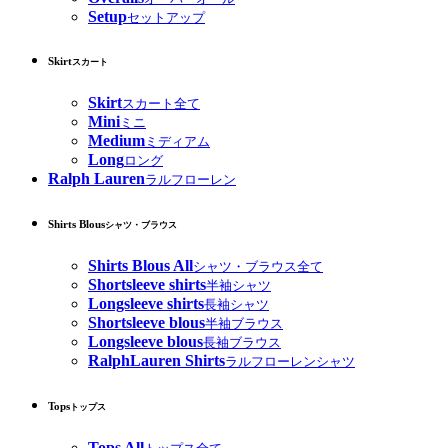
Setup
セットアップ
Skirt
スカート
Skirt
スカート全て
Mini
ミニ
Medium
ミディアム
Long
ロング
Ralph Lauren
ラルフローレン
Shirts Blous
シャツ・ブラウス
Shirts Blous All
シャツ・ブラウス全て
Shortsleeve shirts
半袖シャツ
Longsleeve shirts
長袖シャツ
Shortsleeve blous
半袖ブラウス
Longsleeve blous
長袖ブラウス
RalphLauren Shirts
ラルフローレンシャツ
Tops
トップス
Tops All