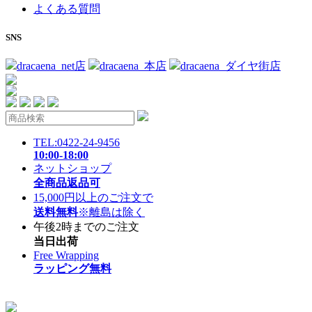
よくある質問
SNS
dracaena_net店
dracaena_本店
dracaena_ダイヤ街店
TEL:0422-24-9456
10:00-18:00
ネットショップ
全商品返品可
15,000円以上のご注文で
送料無料
※離島は除く
午後2時までのご注文
当日出荷
Free Wrapping
ラッピング無料