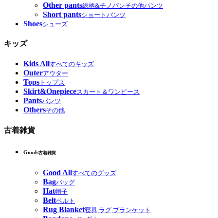
Other pants
総柄&チノパンその他パンツ
Short pants
ショートパンツ
Shoes
シューズ
キッズ
Kids All
すべてのキッズ
Outer
アウター
Tops
トップス
Skirt&Onepiece
スカート＆ワンピース
Pants
パンツ
Others
その他
古着雑貨
Goods
古着雑貨
Good All
すべてのグッズ
Bag
バッグ
Hat
帽子
Belt
ベルト
Rug Blanket
寝具,ラグ,ブランケット