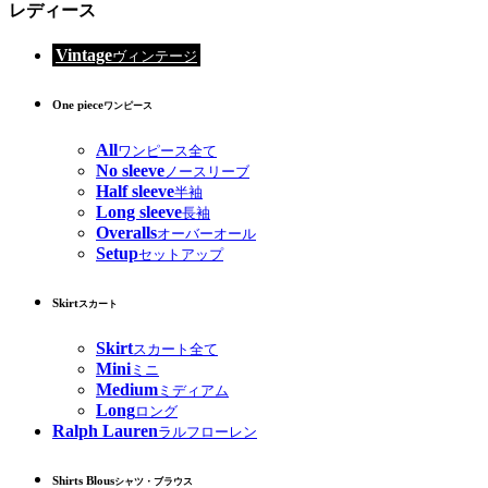
レディース
Vintage
ヴィンテージ
One piece
ワンピース
All
ワンピース全て
No sleeve
ノースリーブ
Half sleeve
半袖
Long sleeve
長袖
Overalls
オーバーオール
Setup
セットアップ
Skirt
スカート
Skirt
スカート全て
Mini
ミニ
Medium
ミディアム
Long
ロング
Ralph Lauren
ラルフローレン
Shirts Blous
シャツ・ブラウス