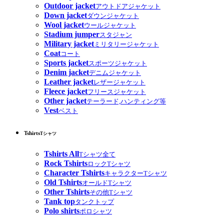
Outdoor jacket
アウトドアジャケット
Down jacket
ダウンジャケット
Wool jacket
ウールジャケット
Stadium jumper
スタジャン
Military jacket
ミリタリージャケット
Coat
コート
Sports jacket
スポーツジャケット
Denim jacket
デニムジャケット
Leather jacket
レザージャケット
Fleece jacket
フリースジャケット
Other jacket
テーラード,ハンティング等
Vest
ベスト
Tshirts
Tシャツ
Tshirts All
Tシャツ全て
Rock Tshirts
ロックTシャツ
Character Tshirts
キャラクターTシャツ
Old Tshirts
オールドTシャツ
Other Tshirts
その他Tシャツ
Tank top
タンクトップ
Polo shirts
ポロシャツ