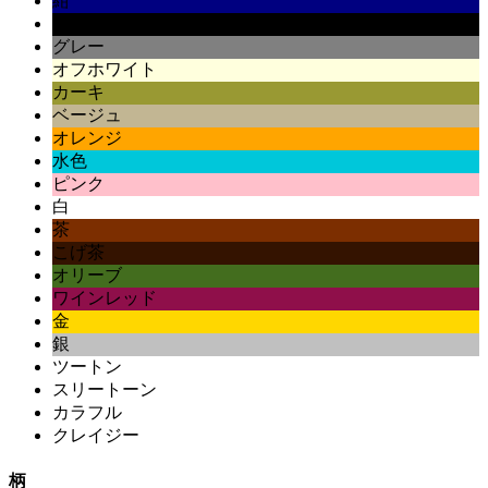
紺
黒
グレー
オフホワイト
カーキ
ベージュ
オレンジ
水色
ピンク
白
茶
こげ茶
オリーブ
ワインレッド
金
銀
ツートン
スリートーン
カラフル
クレイジー
柄