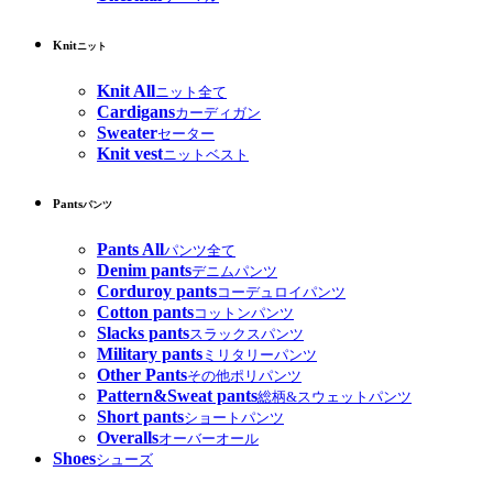
Knit
ニット
Knit All
ニット全て
Cardigans
カーディガン
Sweater
セーター
Knit vest
ニットベスト
Pants
パンツ
Pants All
パンツ全て
Denim pants
デニムパンツ
Corduroy pants
コーデュロイパンツ
Cotton pants
コットンパンツ
Slacks pants
スラックスパンツ
Military pants
ミリタリーパンツ
Other Pants
その他ポリパンツ
Pattern&Sweat pants
総柄&スウェットパンツ
Short pants
ショートパンツ
Overalls
オーバーオール
Shoes
シューズ