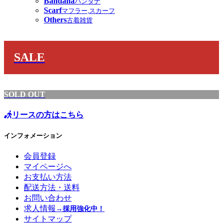
Bandana
バンダナ
Scarf
マフラー,スカーフ
Others
古着雑貨
SALE
SOLD OUT
リースの方はこちら
インフォメーション
会員登録
マイページへ
お支払い方法
配送方法・送料
お問い合わせ
求人情報
→採用強化中！
サイトマップ