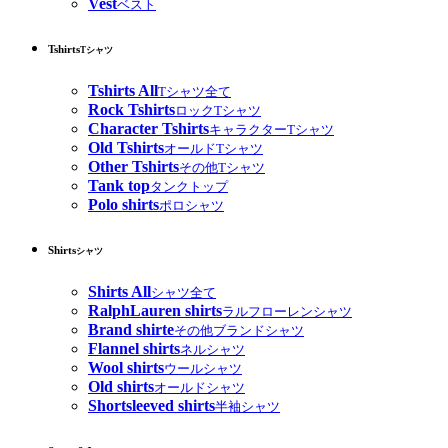
Vest
ベスト
Tshirts
Tシャツ
Tshirts All
Tシャツ全て
Rock Tshirts
ロックTシャツ
Character Tshirts
キャラクターTシャツ
Old Tshirts
オールドTシャツ
Other Tshirts
その他Tシャツ
Tank top
タンクトップ
Polo shirts
ポロシャツ
Shirts
シャツ
Shirts All
シャツ全て
RalphLauren shirts
ラルフローレンシャツ
Brand shirte
その他ブランドシャツ
Flannel shirts
ネルシャツ
Wool shirts
ウールシャツ
Old shirts
オールドシャツ
Shortsleeved shirts
半袖シャツ