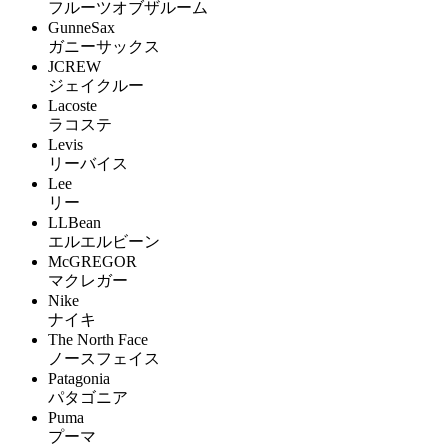
フルーツオブザルーム
GunneSax
ガニーサックス
JCREW
ジェイクルー
Lacoste
ラコステ
Levis
リーバイス
Lee
リー
LLBean
エルエルビーン
McGREGOR
マクレガー
Nike
ナイキ
The North Face
ノースフェイス
Patagonia
パタゴニア
Puma
プーマ