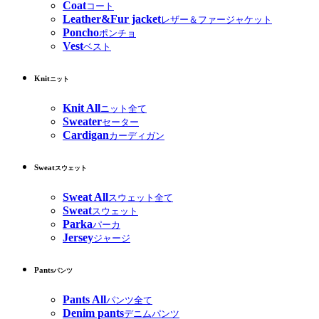
Coat
コート
Leather&Fur jacket
レザー＆ファージャケット
Poncho
ポンチョ
Vest
ベスト
Knit
ニット
Knit All
ニット全て
Sweater
セーター
Cardigan
カーディガン
Sweat
スウェット
Sweat All
スウェット全て
Sweat
スウェット
Parka
パーカ
Jersey
ジャージ
Pants
パンツ
Pants All
パンツ全て
Denim pants
デニムパンツ