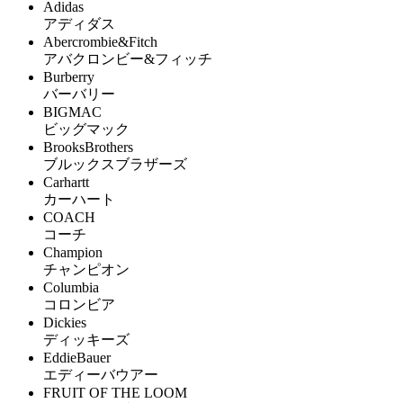
Adidas
アディダス
Abercrombie&Fitch
アバクロンビー&フィッチ
Burberry
バーバリー
BIGMAC
ビッグマック
BrooksBrothers
ブルックスブラザーズ
Carhartt
カーハート
COACH
コーチ
Champion
チャンピオン
Columbia
コロンビア
Dickies
ディッキーズ
EddieBauer
エディーバウアー
FRUIT OF THE LOOM