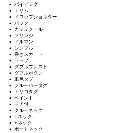
パイピング
トリム
ドロップショルダー
バック
カシュクール
フリンジ
ドルマン
シンプル
巻きスカート
ラップ
ダブルブレスト
ダブルボタン
単色タグ
ブルーバータグ
トリコタグ
ペイント
マチ付
クルーネック
Uネック
Vネック
ボートネック