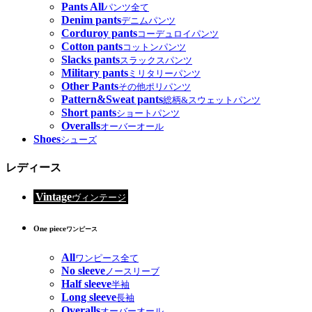
Pants All
パンツ全て
Denim pants
デニムパンツ
Corduroy pants
コーデュロイパンツ
Cotton pants
コットンパンツ
Slacks pants
スラックスパンツ
Military pants
ミリタリーパンツ
Other Pants
その他ポリパンツ
Pattern&Sweat pants
総柄&スウェットパンツ
Short pants
ショートパンツ
Overalls
オーバーオール
Shoes
シューズ
レディース
Vintage
ヴィンテージ
One piece
ワンピース
All
ワンピース全て
No sleeve
ノースリーブ
Half sleeve
半袖
Long sleeve
長袖
Overalls
オーバーオール