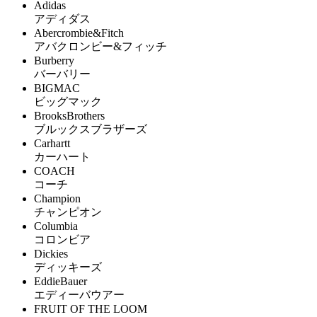
Adidas
アディダス
Abercrombie&Fitch
アバクロンビー&フィッチ
Burberry
バーバリー
BIGMAC
ビッグマック
BrooksBrothers
ブルックスブラザーズ
Carhartt
カーハート
COACH
コーチ
Champion
チャンピオン
Columbia
コロンビア
Dickies
ディッキーズ
EddieBauer
エディーバウアー
FRUIT OF THE LOOM