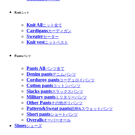
Knit
ニット
Knit All
ニット全て
Cardigans
カーディガン
Sweater
セーター
Knit vest
ニットベスト
Pants
パンツ
Pants All
パンツ全て
Denim pants
デニムパンツ
Corduroy pants
コーデュロイパンツ
Cotton pants
コットンパンツ
Slacks pants
スラックスパンツ
Military pants
ミリタリーパンツ
Other Pants
その他ポリパンツ
Pattern&Sweat pants
総柄&スウェットパンツ
Short pants
ショートパンツ
Overalls
オーバーオール
Shoes
シューズ