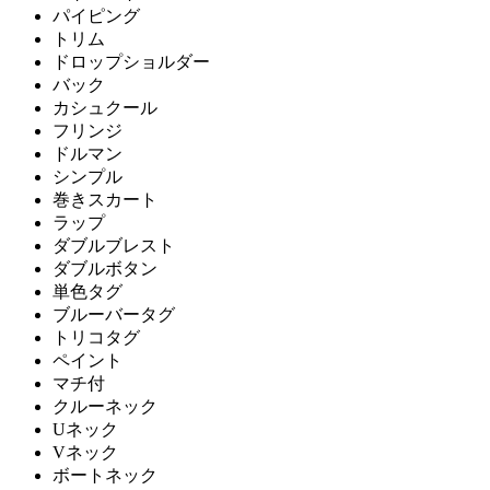
パイピング
トリム
ドロップショルダー
バック
カシュクール
フリンジ
ドルマン
シンプル
巻きスカート
ラップ
ダブルブレスト
ダブルボタン
単色タグ
ブルーバータグ
トリコタグ
ペイント
マチ付
クルーネック
Uネック
Vネック
ボートネック