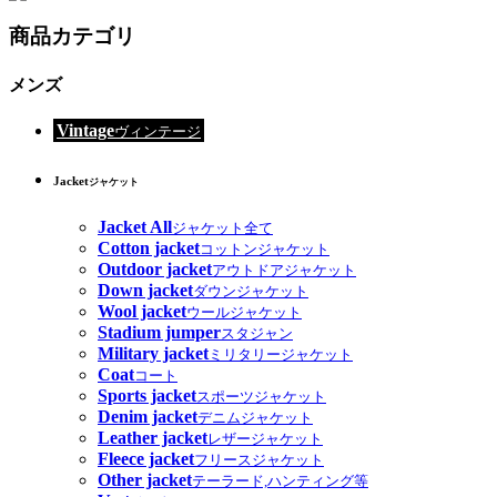
商品カテゴリ
メンズ
Vintage
ヴィンテージ
Jacket
ジャケット
Jacket All
ジャケット全て
Cotton jacket
コットンジャケット
Outdoor jacket
アウトドアジャケット
Down jacket
ダウンジャケット
Wool jacket
ウールジャケット
Stadium jumper
スタジャン
Military jacket
ミリタリージャケット
Coat
コート
Sports jacket
スポーツジャケット
Denim jacket
デニムジャケット
Leather jacket
レザージャケット
Fleece jacket
フリースジャケット
Other jacket
テーラード,ハンティング等