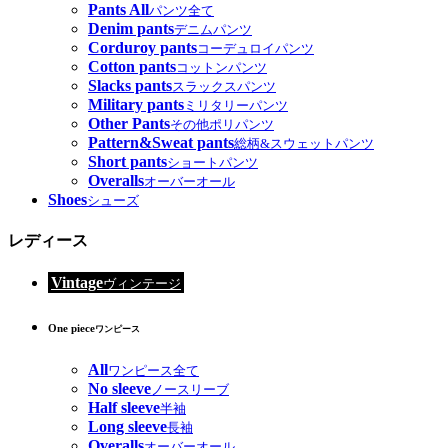
Pants All
パンツ全て
Denim pants
デニムパンツ
Corduroy pants
コーデュロイパンツ
Cotton pants
コットンパンツ
Slacks pants
スラックスパンツ
Military pants
ミリタリーパンツ
Other Pants
その他ポリパンツ
Pattern&Sweat pants
総柄&スウェットパンツ
Short pants
ショートパンツ
Overalls
オーバーオール
Shoes
シューズ
レディース
Vintage
ヴィンテージ
One piece
ワンピース
All
ワンピース全て
No sleeve
ノースリーブ
Half sleeve
半袖
Long sleeve
長袖
Overalls
オーバーオール