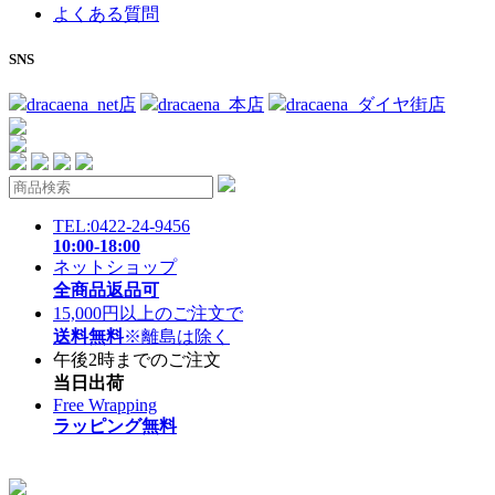
よくある質問
SNS
dracaena_net店
dracaena_本店
dracaena_ダイヤ街店
TEL:0422-24-9456
10:00-18:00
ネットショップ
全商品返品可
15,000円以上のご注文で
送料無料
※離島は除く
午後2時までのご注文
当日出荷
Free Wrapping
ラッピング無料