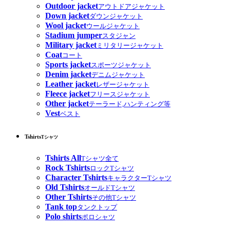
Outdoor jacket
アウトドアジャケット
Down jacket
ダウンジャケット
Wool jacket
ウールジャケット
Stadium jumper
スタジャン
Military jacket
ミリタリージャケット
Coat
コート
Sports jacket
スポーツジャケット
Denim jacket
デニムジャケット
Leather jacket
レザージャケット
Fleece jacket
フリースジャケット
Other jacket
テーラード,ハンティング等
Vest
ベスト
Tshirts
Tシャツ
Tshirts All
Tシャツ全て
Rock Tshirts
ロックTシャツ
Character Tshirts
キャラクターTシャツ
Old Tshirts
オールドTシャツ
Other Tshirts
その他Tシャツ
Tank top
タンクトップ
Polo shirts
ポロシャツ