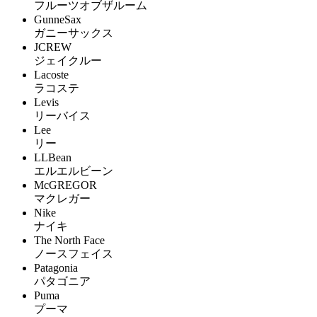
フルーツオブザルーム
GunneSax
ガニーサックス
JCREW
ジェイクルー
Lacoste
ラコステ
Levis
リーバイス
Lee
リー
LLBean
エルエルビーン
McGREGOR
マクレガー
Nike
ナイキ
The North Face
ノースフェイス
Patagonia
パタゴニア
Puma
プーマ