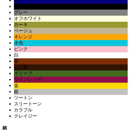
紺
黒
グレー
オフホワイト
カーキ
ベージュ
オレンジ
水色
ピンク
白
茶
こげ茶
オリーブ
ワインレッド
金
銀
ツートン
スリートーン
カラフル
クレイジー
柄