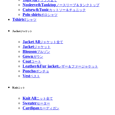
トップス全て
Nosleeve&Tanktop
ノースリーブ＆タンクトップ
Cutsew&Tunic
カットソー＆チュニック
Polo shirts
ポロシャツ
Tshirts
Tシャツ
Jacket
ジャケット
Jacket All
ジャケット全て
Jacket
ジャケット
Blouson
ブルゾン
Gown
ガウン
Coat
コート
Leather&Fur jacket
レザー＆ファージャケット
Poncho
ポンチョ
Vest
ベスト
Knit
ニット
Knit All
ニット全て
Sweater
セーター
Cardigan
カーディガン