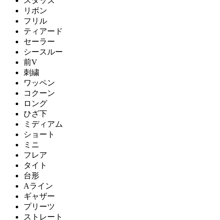
スタッズ
リボン
フリル
ティアード
セーラー
シースルー
前V
刺繍
ワッペン
コクーン
ロング
ひざ下
ミディアム
ショート
ミニ
フレア
タイト
台形
Aライン
ギャザー
プリーツ
ストレート