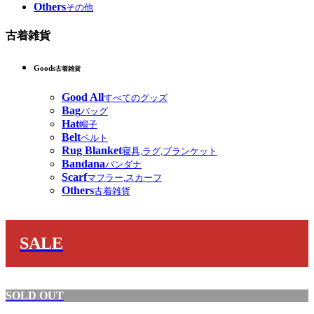
Others
その他
古着雑貨
Goods
古着雑貨
Good All
すべてのグッズ
Bag
バッグ
Hat
帽子
Belt
ベルト
Rug Blanket
寝具,ラグ,ブランケット
Bandana
バンダナ
Scarf
マフラー,スカーフ
Others
古着雑貨
SALE
SOLD OUT