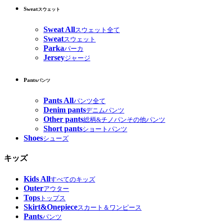
Sweat
スウェット
Sweat All
スウェット全て
Sweat
スウェット
Parka
パーカ
Jersey
ジャージ
Pants
パンツ
Pants All
パンツ全て
Denim pants
デニムパンツ
Other pants
総柄&チノパンその他パンツ
Short pants
ショートパンツ
Shoes
シューズ
キッズ
Kids All
すべてのキッズ
Outer
アウター
Tops
トップス
Skirt&Onepiece
スカート＆ワンピース
Pants
パンツ