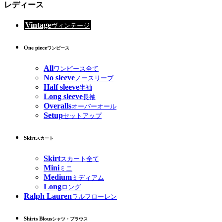
レディース
Vintage
ヴィンテージ
One piece
ワンピース
All
ワンピース全て
No sleeve
ノースリーブ
Half sleeve
半袖
Long sleeve
長袖
Overalls
オーバーオール
Setup
セットアップ
Skirt
スカート
Skirt
スカート全て
Mini
ミニ
Medium
ミディアム
Long
ロング
Ralph Lauren
ラルフローレン
Shirts Blous
シャツ・ブラウス