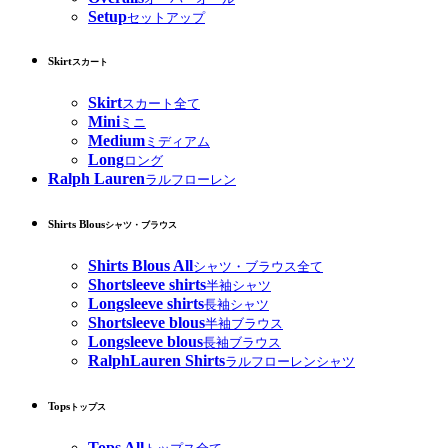
Setup
セットアップ
Skirt
スカート
Skirt
スカート全て
Mini
ミニ
Medium
ミディアム
Long
ロング
Ralph Lauren
ラルフローレン
Shirts Blous
シャツ・ブラウス
Shirts Blous All
シャツ・ブラウス全て
Shortsleeve shirts
半袖シャツ
Longsleeve shirts
長袖シャツ
Shortsleeve blous
半袖ブラウス
Longsleeve blous
長袖ブラウス
RalphLauren Shirts
ラルフローレンシャツ
Tops
トップス
Tops All