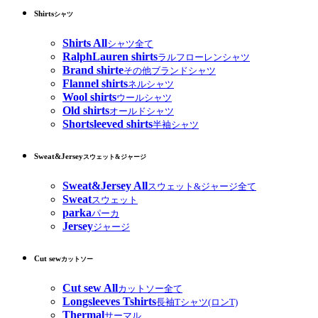
Shirts
シャツ
Shirts All
シャツ全て
RalphLauren shirts
ラルフローレンシャツ
Brand shirte
その他ブランドシャツ
Flannel shirts
ネルシャツ
Wool shirts
ウールシャツ
Old shirts
オールドシャツ
Shortsleeved shirts
半袖シャツ
Sweat&Jersey
スウェット&ジャージ
Sweat&Jersey All
スウェット&ジャージ全て
Sweat
スウェット
parka
パーカ
Jersey
ジャージ
Cut sew
カットソー
Cut sew All
カットソー全て
Longsleeves Tshirts
長袖Tシャツ(ロンT)
Thermal
サーマル