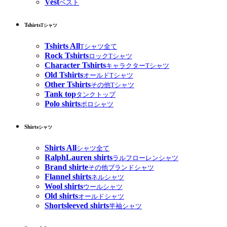
Vest
ベスト
Tshirts
Tシャツ
Tshirts All
Tシャツ全て
Rock Tshirts
ロックTシャツ
Character Tshirts
キャラクターTシャツ
Old Tshirts
オールドTシャツ
Other Tshirts
その他Tシャツ
Tank top
タンクトップ
Polo shirts
ポロシャツ
Shirts
シャツ
Shirts All
シャツ全て
RalphLauren shirts
ラルフローレンシャツ
Brand shirte
その他ブランドシャツ
Flannel shirts
ネルシャツ
Wool shirts
ウールシャツ
Old shirts
オールドシャツ
Shortsleeved shirts
半袖シャツ