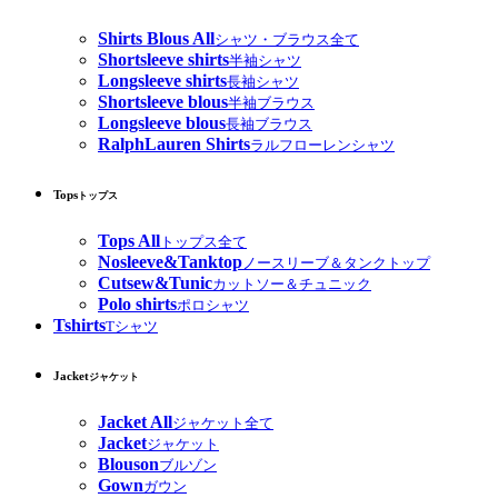
Shirts Blous All
シャツ・ブラウス全て
Shortsleeve shirts
半袖シャツ
Longsleeve shirts
長袖シャツ
Shortsleeve blous
半袖ブラウス
Longsleeve blous
長袖ブラウス
RalphLauren Shirts
ラルフローレンシャツ
Tops
トップス
Tops All
トップス全て
Nosleeve&Tanktop
ノースリーブ＆タンクトップ
Cutsew&Tunic
カットソー＆チュニック
Polo shirts
ポロシャツ
Tshirts
Tシャツ
Jacket
ジャケット
Jacket All
ジャケット全て
Jacket
ジャケット
Blouson
ブルゾン
Gown
ガウン