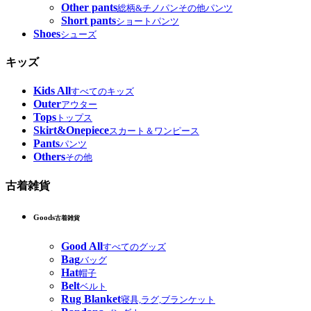
Other pants
総柄&チノパンその他パンツ
Short pants
ショートパンツ
Shoes
シューズ
キッズ
Kids All
すべてのキッズ
Outer
アウター
Tops
トップス
Skirt&Onepiece
スカート＆ワンピース
Pants
パンツ
Others
その他
古着雑貨
Goods
古着雑貨
Good All
すべてのグッズ
Bag
バッグ
Hat
帽子
Belt
ベルト
Rug Blanket
寝具,ラグ,ブランケット