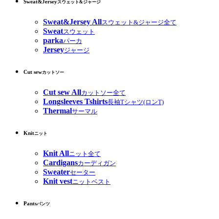
Sweat&Jersey
スウェット&ジャージ
Sweat&Jersey All
スウェット&ジャージ全て
Sweat
スウェット
parka
パーカ
Jersey
ジャージ
Cut sew
カットソー
Cut sew All
カットソー全て
Longsleeves Tshirts
長袖Tシャツ(ロンT)
Thermal
サーマル
Knit
ニット
Knit All
ニット全て
Cardigans
カーディガン
Sweater
セーター
Knit vest
ニットベスト
Pants
パンツ