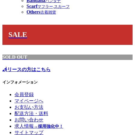
Bandana
バンダナ
Scarf
マフラー,スカーフ
Others
古着雑貨
SALE
SOLD OUT
リースの方はこちら
インフォメーション
会員登録
マイページへ
お支払い方法
配送方法・送料
お問い合わせ
求人情報
→採用強化中！
サイトマップ