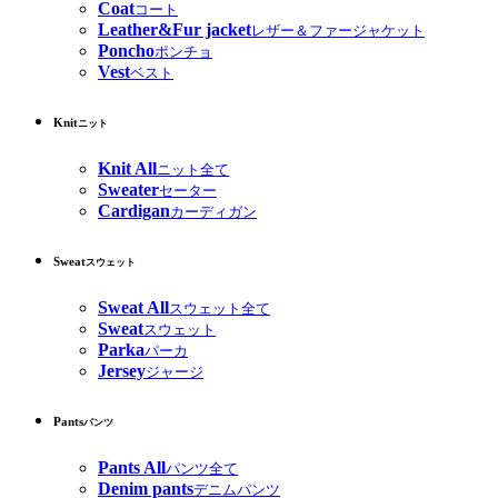
Coat
コート
Leather&Fur jacket
レザー＆ファージャケット
Poncho
ポンチョ
Vest
ベスト
Knit
ニット
Knit All
ニット全て
Sweater
セーター
Cardigan
カーディガン
Sweat
スウェット
Sweat All
スウェット全て
Sweat
スウェット
Parka
パーカ
Jersey
ジャージ
Pants
パンツ
Pants All
パンツ全て
Denim pants
デニムパンツ