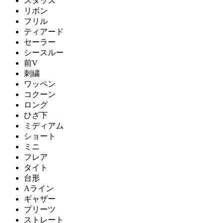
スタッズ
リボン
フリル
ティアード
セーラー
シースルー
前V
刺繍
ワッペン
コクーン
ロング
ひざ下
ミディアム
ショート
ミニ
フレア
タイト
台形
Aライン
ギャザー
プリーツ
ストレート