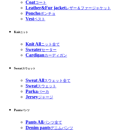
Coat
コート
Leather&Fur jacket
レザー＆ファージャケット
Poncho
ポンチョ
Vest
ベスト
Knit
ニット
Knit All
ニット全て
Sweater
セーター
Cardigan
カーディガン
Sweat
スウェット
Sweat All
スウェット全て
Sweat
スウェット
Parka
パーカ
Jersey
ジャージ
Pants
パンツ
Pants All
パンツ全て
Denim pants
デニムパンツ