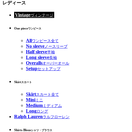
レディース
Vintage
ヴィンテージ
One piece
ワンピース
All
ワンピース全て
No sleeve
ノースリーブ
Half sleeve
半袖
Long sleeve
長袖
Overalls
オーバーオール
Setup
セットアップ
Skirt
スカート
Skirt
スカート全て
Mini
ミニ
Medium
ミディアム
Long
ロング
Ralph Lauren
ラルフローレン
Shirts Blous
シャツ・ブラウス