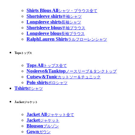
Shirts Blous All
シャツ・ブラウス全て
Shortsleeve shirts
半袖シャツ
Longsleeve shirts
長袖シャツ
Shortsleeve blous
半袖ブラウス
Longsleeve blous
長袖ブラウス
RalphLauren Shirts
ラルフローレンシャツ
Tops
トップス
Tops All
トップス全て
Nosleeve&Tanktop
ノースリーブ＆タンクトップ
Cutsew&Tunic
カットソー＆チュニック
Polo shirts
ポロシャツ
Tshirts
Tシャツ
Jacket
ジャケット
Jacket All
ジャケット全て
Jacket
ジャケット
Blouson
ブルゾン
Gown
ガウン