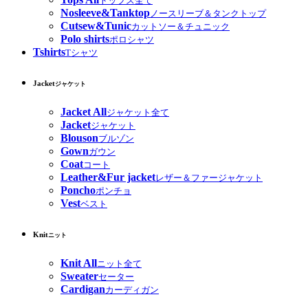
トップス全て
Nosleeve&Tanktop
ノースリーブ＆タンクトップ
Cutsew&Tunic
カットソー＆チュニック
Polo shirts
ポロシャツ
Tshirts
Tシャツ
Jacket
ジャケット
Jacket All
ジャケット全て
Jacket
ジャケット
Blouson
ブルゾン
Gown
ガウン
Coat
コート
Leather&Fur jacket
レザー＆ファージャケット
Poncho
ポンチョ
Vest
ベスト
Knit
ニット
Knit All
ニット全て
Sweater
セーター
Cardigan
カーディガン