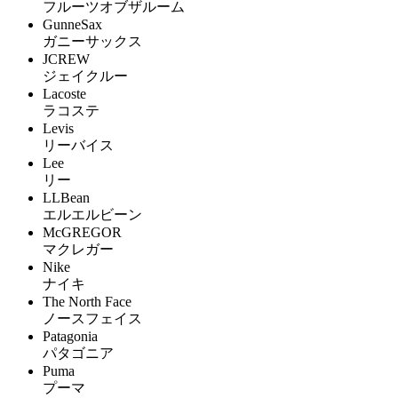
フルーツオブザルーム
GunneSax
ガニーサックス
JCREW
ジェイクルー
Lacoste
ラコステ
Levis
リーバイス
Lee
リー
LLBean
エルエルビーン
McGREGOR
マクレガー
Nike
ナイキ
The North Face
ノースフェイス
Patagonia
パタゴニア
Puma
プーマ