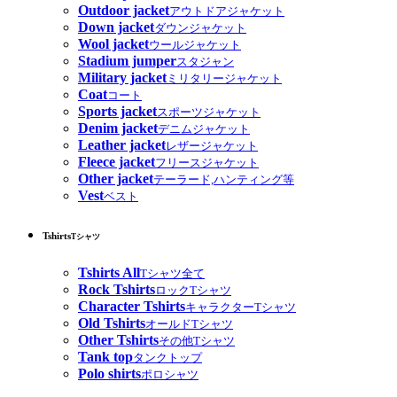
Outdoor jacket
アウトドアジャケット
Down jacket
ダウンジャケット
Wool jacket
ウールジャケット
Stadium jumper
スタジャン
Military jacket
ミリタリージャケット
Coat
コート
Sports jacket
スポーツジャケット
Denim jacket
デニムジャケット
Leather jacket
レザージャケット
Fleece jacket
フリースジャケット
Other jacket
テーラード,ハンティング等
Vest
ベスト
Tshirts
Tシャツ
Tshirts All
Tシャツ全て
Rock Tshirts
ロックTシャツ
Character Tshirts
キャラクターTシャツ
Old Tshirts
オールドTシャツ
Other Tshirts
その他Tシャツ
Tank top
タンクトップ
Polo shirts
ポロシャツ