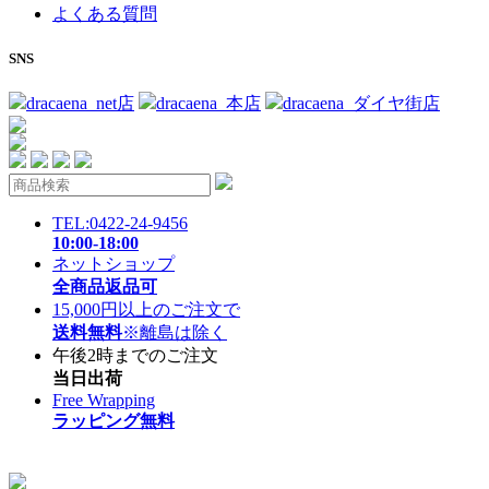
よくある質問
SNS
dracaena_net店
dracaena_本店
dracaena_ダイヤ街店
TEL:0422-24-9456
10:00-18:00
ネットショップ
全商品返品可
15,000円以上のご注文で
送料無料
※離島は除く
午後2時までのご注文
当日出荷
Free Wrapping
ラッピング無料