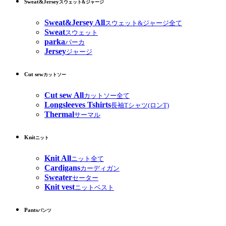
Sweat&Jersey
スウェット&ジャージ
Sweat&Jersey All
スウェット&ジャージ全て
Sweat
スウェット
parka
パーカ
Jersey
ジャージ
Cut sew
カットソー
Cut sew All
カットソー全て
Longsleeves Tshirts
長袖Tシャツ(ロンT)
Thermal
サーマル
Knit
ニット
Knit All
ニット全て
Cardigans
カーディガン
Sweater
セーター
Knit vest
ニットベスト
Pants
パンツ