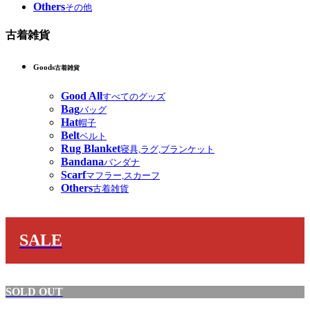
Others
その他
古着雑貨
Goods
古着雑貨
Good All
すべてのグッズ
Bag
バッグ
Hat
帽子
Belt
ベルト
Rug Blanket
寝具,ラグ,ブランケット
Bandana
バンダナ
Scarf
マフラー,スカーフ
Others
古着雑貨
SALE
SOLD OUT