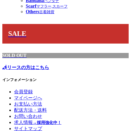
Bandana
バンダナ
Scarf
マフラー,スカーフ
Others
古着雑貨
SALE
SOLD OUT
リースの方はこちら
インフォメーション
会員登録
マイページへ
お支払い方法
配送方法・送料
お問い合わせ
求人情報
→採用強化中！
サイトマップ