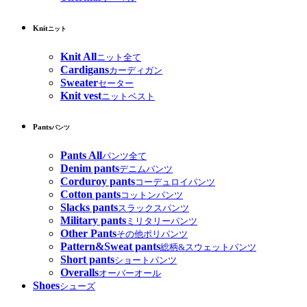
Knit
ニット
Knit All
ニット全て
Cardigans
カーディガン
Sweater
セーター
Knit vest
ニットベスト
Pants
パンツ
Pants All
パンツ全て
Denim pants
デニムパンツ
Corduroy pants
コーデュロイパンツ
Cotton pants
コットンパンツ
Slacks pants
スラックスパンツ
Military pants
ミリタリーパンツ
Other Pants
その他ポリパンツ
Pattern&Sweat pants
総柄&スウェットパンツ
Short pants
ショートパンツ
Overalls
オーバーオール
Shoes
シューズ