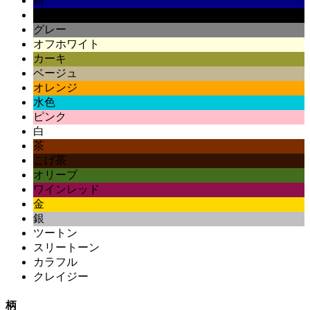
紺
黒
グレー
オフホワイト
カーキ
ベージュ
オレンジ
水色
ピンク
白
茶
こげ茶
オリーブ
ワインレッド
金
銀
ツートン
スリートーン
カラフル
クレイジー
柄