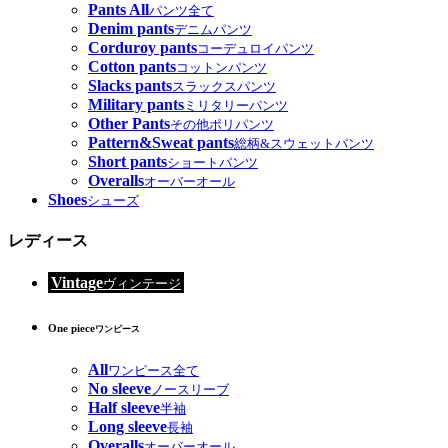
Pants All
パンツ全て
Denim pants
デニムパンツ
Corduroy pants
コーデュロイパンツ
Cotton pants
コットンパンツ
Slacks pants
スラックスパンツ
Military pants
ミリタリーパンツ
Other Pants
その他ポリパンツ
Pattern&Sweat pants
総柄&スウェットパンツ
Short pants
ショートパンツ
Overalls
オーバーオール
Shoes
シューズ
レディース
Vintage
ヴィンテージ
One piece
ワンピース
All
ワンピース全て
No sleeve
ノースリーブ
Half sleeve
半袖
Long sleeve
長袖
Overalls
オーバーオール