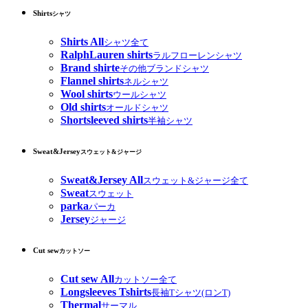
Shirts
シャツ
Shirts All
シャツ全て
RalphLauren shirts
ラルフローレンシャツ
Brand shirte
その他ブランドシャツ
Flannel shirts
ネルシャツ
Wool shirts
ウールシャツ
Old shirts
オールドシャツ
Shortsleeved shirts
半袖シャツ
Sweat&Jersey
スウェット&ジャージ
Sweat&Jersey All
スウェット&ジャージ全て
Sweat
スウェット
parka
パーカ
Jersey
ジャージ
Cut sew
カットソー
Cut sew All
カットソー全て
Longsleeves Tshirts
長袖Tシャツ(ロンT)
Thermal
サーマル