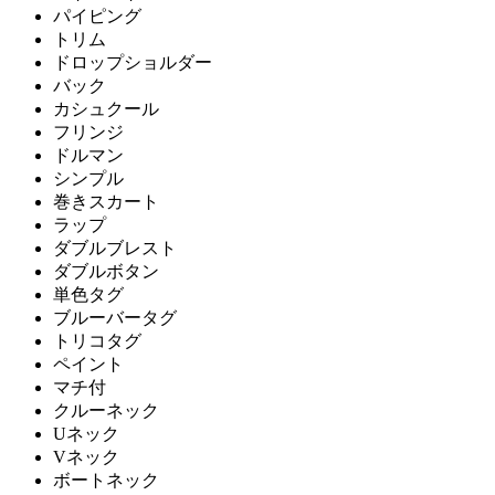
パイピング
トリム
ドロップショルダー
バック
カシュクール
フリンジ
ドルマン
シンプル
巻きスカート
ラップ
ダブルブレスト
ダブルボタン
単色タグ
ブルーバータグ
トリコタグ
ペイント
マチ付
クルーネック
Uネック
Vネック
ボートネック