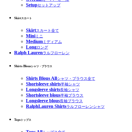
Setup
セットアップ
Skirt
スカート
Skirt
スカート全て
Mini
ミニ
Medium
ミディアム
Long
ロング
Ralph Lauren
ラルフローレン
Shirts Blous
シャツ・ブラウス
Shirts Blous All
シャツ・ブラウス全て
Shortsleeve shirts
半袖シャツ
Longsleeve shirts
長袖シャツ
Shortsleeve blous
半袖ブラウス
Longsleeve blous
長袖ブラウス
RalphLauren Shirts
ラルフローレンシャツ
Tops
トップス
Tops All