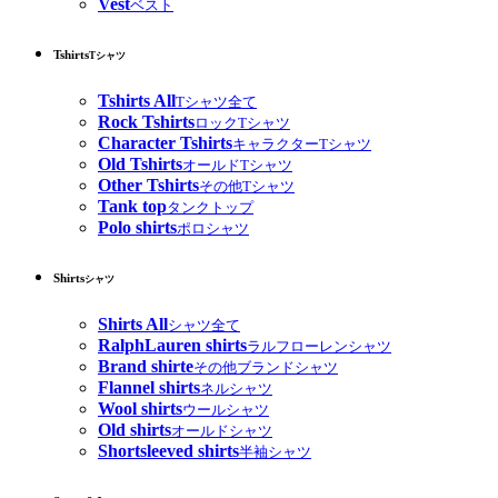
Vest
ベスト
Tshirts
Tシャツ
Tshirts All
Tシャツ全て
Rock Tshirts
ロックTシャツ
Character Tshirts
キャラクターTシャツ
Old Tshirts
オールドTシャツ
Other Tshirts
その他Tシャツ
Tank top
タンクトップ
Polo shirts
ポロシャツ
Shirts
シャツ
Shirts All
シャツ全て
RalphLauren shirts
ラルフローレンシャツ
Brand shirte
その他ブランドシャツ
Flannel shirts
ネルシャツ
Wool shirts
ウールシャツ
Old shirts
オールドシャツ
Shortsleeved shirts
半袖シャツ