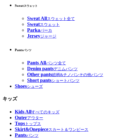
Sweat
スウェット
Sweat All
スウェット全て
Sweat
スウェット
Parka
パーカ
Jersey
ジャージ
Pants
パンツ
Pants All
パンツ全て
Denim pants
デニムパンツ
Other pants
総柄&チノパンその他パンツ
Short pants
ショートパンツ
Shoes
シューズ
キッズ
Kids All
すべてのキッズ
Outer
アウター
Tops
トップス
Skirt&Onepiece
スカート＆ワンピース
Pants
パンツ