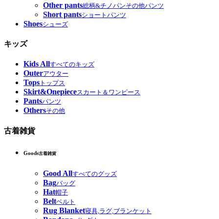
Other pants
総柄&チノパンその他パンツ
Short pants
ショートパンツ
Shoes
シューズ
キッズ
Kids All
すべてのキッズ
Outer
アウター
Tops
トップス
Skirt&Onepiece
スカート＆ワンピース
Pants
パンツ
Others
その他
古着雑貨
Goods
古着雑貨
Good All
すべてのグッズ
Bag
バッグ
Hat
帽子
Belt
ベルト
Rug Blanket
寝具,ラグ,ブランケット