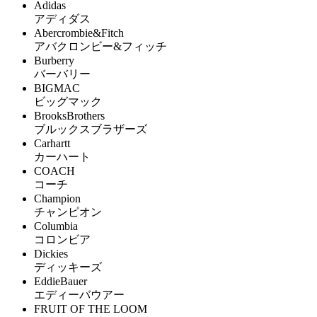
Adidas
アディダス
Abercrombie&Fitch
アバクロンビー&フィッチ
Burberry
バーバリー
BIGMAC
ビッグマック
BrooksBrothers
ブルックスブラザーズ
Carhartt
カーハート
COACH
コーチ
Champion
チャンピオン
Columbia
コロンビア
Dickies
ディッキーズ
EddieBauer
エディーバウアー
FRUIT OF THE LOOM