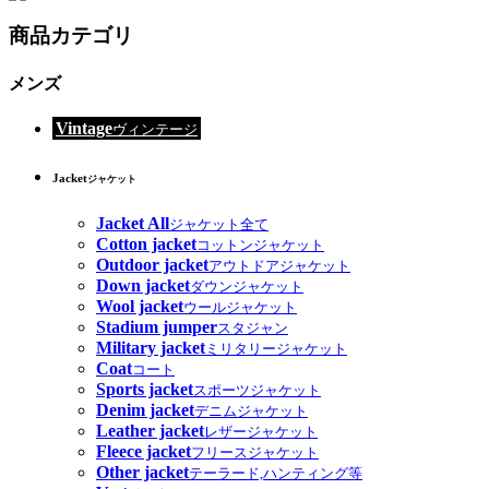
商品カテゴリ
メンズ
Vintage
ヴィンテージ
Jacket
ジャケット
Jacket All
ジャケット全て
Cotton jacket
コットンジャケット
Outdoor jacket
アウトドアジャケット
Down jacket
ダウンジャケット
Wool jacket
ウールジャケット
Stadium jumper
スタジャン
Military jacket
ミリタリージャケット
Coat
コート
Sports jacket
スポーツジャケット
Denim jacket
デニムジャケット
Leather jacket
レザージャケット
Fleece jacket
フリースジャケット
Other jacket
テーラード,ハンティング等