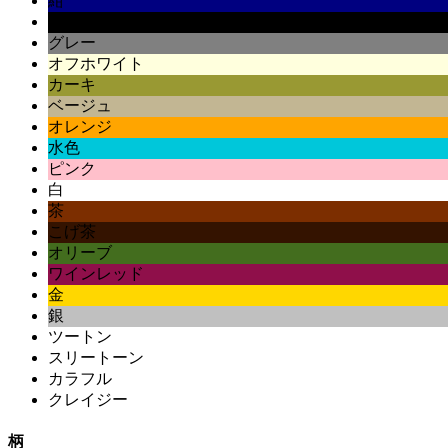
紺
黒
グレー
オフホワイト
カーキ
ベージュ
オレンジ
水色
ピンク
白
茶
こげ茶
オリーブ
ワインレッド
金
銀
ツートン
スリートーン
カラフル
クレイジー
柄