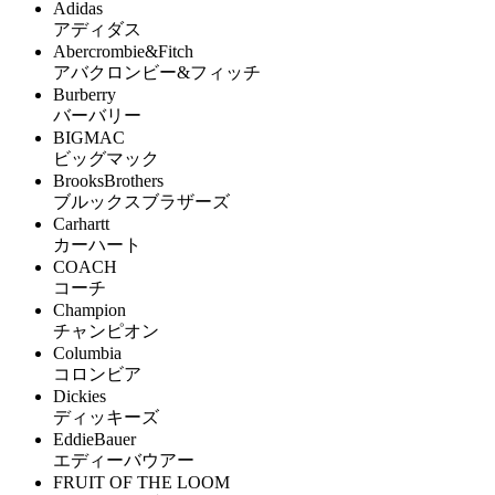
Adidas
アディダス
Abercrombie&Fitch
アバクロンビー&フィッチ
Burberry
バーバリー
BIGMAC
ビッグマック
BrooksBrothers
ブルックスブラザーズ
Carhartt
カーハート
COACH
コーチ
Champion
チャンピオン
Columbia
コロンビア
Dickies
ディッキーズ
EddieBauer
エディーバウアー
FRUIT OF THE LOOM