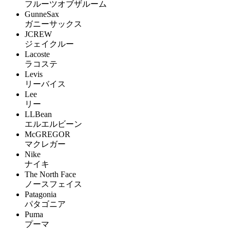
フルーツオブザルーム
GunneSax
ガニーサックス
JCREW
ジェイクルー
Lacoste
ラコステ
Levis
リーバイス
Lee
リー
LLBean
エルエルビーン
McGREGOR
マクレガー
Nike
ナイキ
The North Face
ノースフェイス
Patagonia
パタゴニア
Puma
プーマ