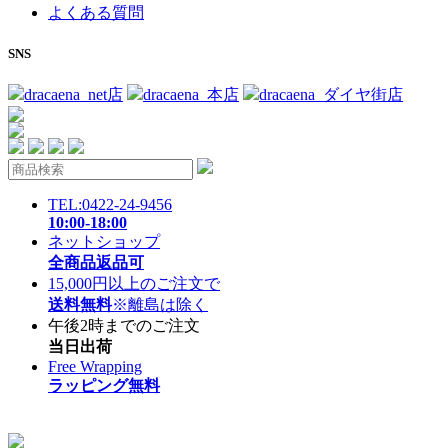
よくある質問
SNS
dracaena_net店
dracaena_本店
dracaena_ダイヤ街店
TEL:0422-24-9456
10:00-18:00
ネットショップ
全商品返品可
15,000円以上のご注文で
送料無料
※離島は除く
午後2時までのご注文
当日出荷
Free Wrapping
ラッピング無料