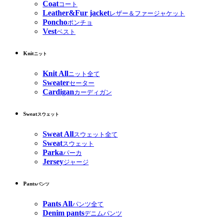
Coat
コート
Leather&Fur jacket
レザー＆ファージャケット
Poncho
ポンチョ
Vest
ベスト
Knit
ニット
Knit All
ニット全て
Sweater
セーター
Cardigan
カーディガン
Sweat
スウェット
Sweat All
スウェット全て
Sweat
スウェット
Parka
パーカ
Jersey
ジャージ
Pants
パンツ
Pants All
パンツ全て
Denim pants
デニムパンツ