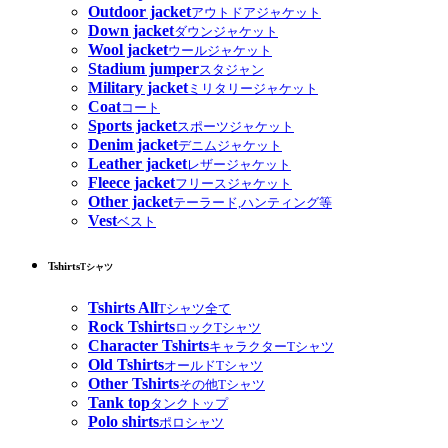
Outdoor jacket
アウトドアジャケット
Down jacket
ダウンジャケット
Wool jacket
ウールジャケット
Stadium jumper
スタジャン
Military jacket
ミリタリージャケット
Coat
コート
Sports jacket
スポーツジャケット
Denim jacket
デニムジャケット
Leather jacket
レザージャケット
Fleece jacket
フリースジャケット
Other jacket
テーラード,ハンティング等
Vest
ベスト
Tshirts
Tシャツ
Tshirts All
Tシャツ全て
Rock Tshirts
ロックTシャツ
Character Tshirts
キャラクターTシャツ
Old Tshirts
オールドTシャツ
Other Tshirts
その他Tシャツ
Tank top
タンクトップ
Polo shirts
ポロシャツ