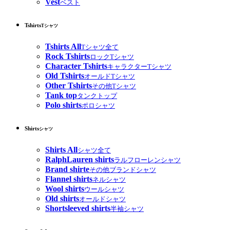
Vest
ベスト
Tshirts
Tシャツ
Tshirts All
Tシャツ全て
Rock Tshirts
ロックTシャツ
Character Tshirts
キャラクターTシャツ
Old Tshirts
オールドTシャツ
Other Tshirts
その他Tシャツ
Tank top
タンクトップ
Polo shirts
ポロシャツ
Shirts
シャツ
Shirts All
シャツ全て
RalphLauren shirts
ラルフローレンシャツ
Brand shirte
その他ブランドシャツ
Flannel shirts
ネルシャツ
Wool shirts
ウールシャツ
Old shirts
オールドシャツ
Shortsleeved shirts
半袖シャツ