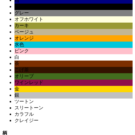
紺
黒
グレー
オフホワイト
カーキ
ベージュ
オレンジ
水色
ピンク
白
茶
こげ茶
オリーブ
ワインレッド
金
銀
ツートン
スリートーン
カラフル
クレイジー
柄