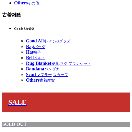
Others
その他
古着雑貨
Goods
古着雑貨
Good All
すべてのグッズ
Bag
バッグ
Hat
帽子
Belt
ベルト
Rug Blanket
寝具,ラグ,ブランケット
Bandana
バンダナ
Scarf
マフラー,スカーフ
Others
古着雑貨
SALE
SOLD OUT