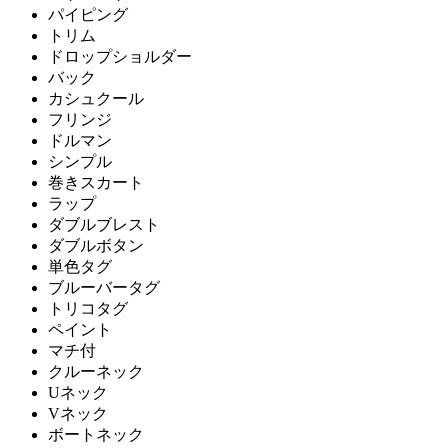
パイピング
トリム
ドロップショルダー
バック
カシュクール
フリンジ
ドルマン
シンプル
巻きスカート
ラップ
ダブルブレスト
ダブルボタン
単色タグ
ブルーバータグ
トリコタグ
ペイント
マチ付
クルーネック
Uネック
Vネック
ボートネック