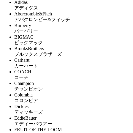
Adidas
アディダス
Abercrombie&Fitch
アバクロンビー&フィッチ
Burberry
バーバリー
BIGMAC
ビッグマック
BrooksBrothers
ブルックスブラザーズ
Carhartt
カーハート
COACH
コーチ
Champion
チャンピオン
Columbia
コロンビア
Dickies
ディッキーズ
EddieBauer
エディーバウアー
FRUIT OF THE LOOM