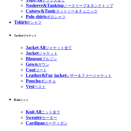
トップス全て
Nosleeve&Tanktop
ノースリーブ＆タンクトップ
Cutsew&Tunic
カットソー＆チュニック
Polo shirts
ポロシャツ
Tshirts
Tシャツ
Jacket
ジャケット
Jacket All
ジャケット全て
Jacket
ジャケット
Blouson
ブルゾン
Gown
ガウン
Coat
コート
Leather&Fur jacket
レザー＆ファージャケット
Poncho
ポンチョ
Vest
ベスト
Knit
ニット
Knit All
ニット全て
Sweater
セーター
Cardigan
カーディガン