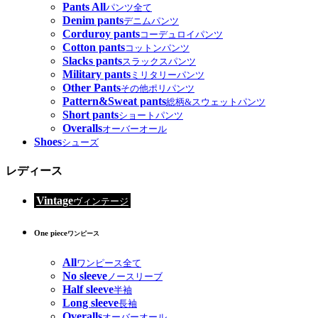
Pants All
パンツ全て
Denim pants
デニムパンツ
Corduroy pants
コーデュロイパンツ
Cotton pants
コットンパンツ
Slacks pants
スラックスパンツ
Military pants
ミリタリーパンツ
Other Pants
その他ポリパンツ
Pattern&Sweat pants
総柄&スウェットパンツ
Short pants
ショートパンツ
Overalls
オーバーオール
Shoes
シューズ
レディース
Vintage
ヴィンテージ
One piece
ワンピース
All
ワンピース全て
No sleeve
ノースリーブ
Half sleeve
半袖
Long sleeve
長袖
Overalls
オーバーオール