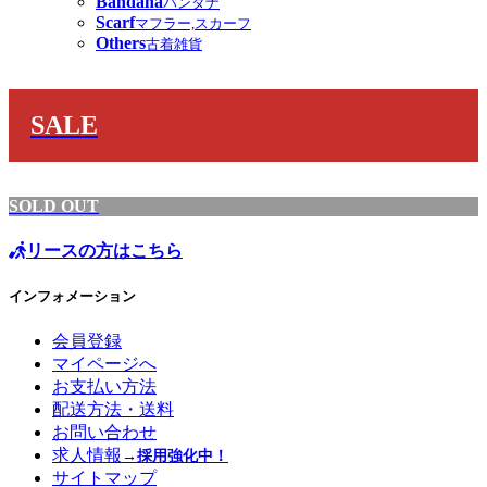
Bandana
バンダナ
Scarf
マフラー,スカーフ
Others
古着雑貨
SALE
SOLD OUT
リースの方はこちら
インフォメーション
会員登録
マイページへ
お支払い方法
配送方法・送料
お問い合わせ
求人情報
→採用強化中！
サイトマップ