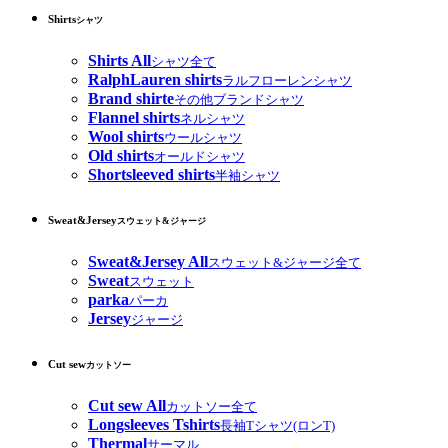
Shirts
シャツ
Shirts All
シャツ全て
RalphLauren shirts
ラルフローレンシャツ
Brand shirte
その他ブランドシャツ
Flannel shirts
ネルシャツ
Wool shirts
ウールシャツ
Old shirts
オールドシャツ
Shortsleeved shirts
半袖シャツ
Sweat&Jersey
スウェット&ジャージ
Sweat&Jersey All
スウェット&ジャージ全て
Sweat
スウェット
parka
パーカ
Jersey
ジャージ
Cut sew
カットソー
Cut sew All
カットソー全て
Longsleeves Tshirts
長袖Tシャツ(ロンT)
Thermal
サーマル