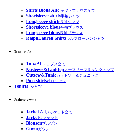
Shirts Blous All
シャツ・ブラウス全て
Shortsleeve shirts
半袖シャツ
Longsleeve shirts
長袖シャツ
Shortsleeve blous
半袖ブラウス
Longsleeve blous
長袖ブラウス
RalphLauren Shirts
ラルフローレンシャツ
Tops
トップス
Tops All
トップス全て
Nosleeve&Tanktop
ノースリーブ＆タンクトップ
Cutsew&Tunic
カットソー＆チュニック
Polo shirts
ポロシャツ
Tshirts
Tシャツ
Jacket
ジャケット
Jacket All
ジャケット全て
Jacket
ジャケット
Blouson
ブルゾン
Gown
ガウン