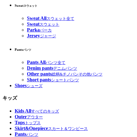
Sweat
スウェット
Sweat All
スウェット全て
Sweat
スウェット
Parka
パーカ
Jersey
ジャージ
Pants
パンツ
Pants All
パンツ全て
Denim pants
デニムパンツ
Other pants
総柄&チノパンその他パンツ
Short pants
ショートパンツ
Shoes
シューズ
キッズ
Kids All
すべてのキッズ
Outer
アウター
Tops
トップス
Skirt&Onepiece
スカート＆ワンピース
Pants
パンツ