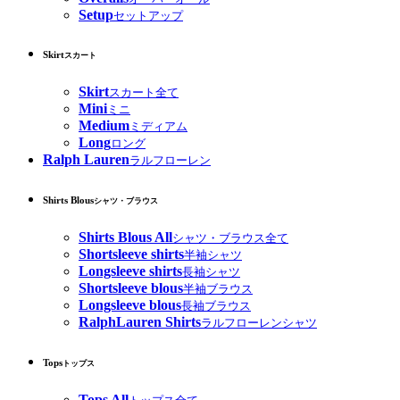
Setup
セットアップ
Skirt
スカート
Skirt
スカート全て
Mini
ミニ
Medium
ミディアム
Long
ロング
Ralph Lauren
ラルフローレン
Shirts Blous
シャツ・ブラウス
Shirts Blous All
シャツ・ブラウス全て
Shortsleeve shirts
半袖シャツ
Longsleeve shirts
長袖シャツ
Shortsleeve blous
半袖ブラウス
Longsleeve blous
長袖ブラウス
RalphLauren Shirts
ラルフローレンシャツ
Tops
トップス
Tops All