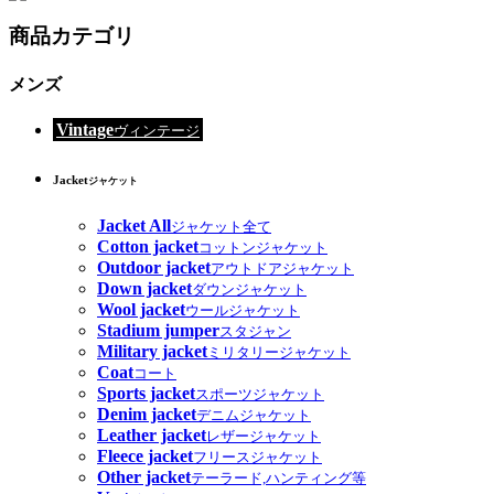
商品カテゴリ
メンズ
Vintage
ヴィンテージ
Jacket
ジャケット
Jacket All
ジャケット全て
Cotton jacket
コットンジャケット
Outdoor jacket
アウトドアジャケット
Down jacket
ダウンジャケット
Wool jacket
ウールジャケット
Stadium jumper
スタジャン
Military jacket
ミリタリージャケット
Coat
コート
Sports jacket
スポーツジャケット
Denim jacket
デニムジャケット
Leather jacket
レザージャケット
Fleece jacket
フリースジャケット
Other jacket
テーラード,ハンティング等