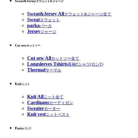
Sweat&Jersey
スウェット&ジャージ
Sweat&Jersey All
スウェット&ジャージ全て
Sweat
スウェット
parka
パーカ
Jersey
ジャージ
Cut sew
カットソー
Cut sew All
カットソー全て
Longsleeves Tshirts
長袖Tシャツ(ロンT)
Thermal
サーマル
Knit
ニット
Knit All
ニット全て
Cardigans
カーディガン
Sweater
セーター
Knit vest
ニットベスト
Pants
パンツ