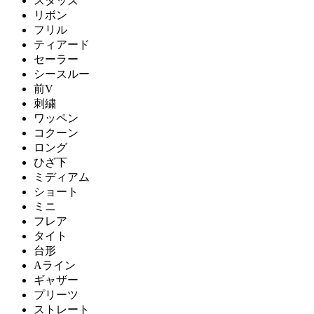
スタッズ
リボン
フリル
ティアード
セーラー
シースルー
前V
刺繍
ワッペン
コクーン
ロング
ひざ下
ミディアム
ショート
ミニ
フレア
タイト
台形
Aライン
ギャザー
プリーツ
ストレート