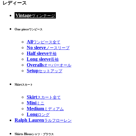
レディース
Vintage
ヴィンテージ
One piece
ワンピース
All
ワンピース全て
No sleeve
ノースリーブ
Half sleeve
半袖
Long sleeve
長袖
Overalls
オーバーオール
Setup
セットアップ
Skirt
スカート
Skirt
スカート全て
Mini
ミニ
Medium
ミディアム
Long
ロング
Ralph Lauren
ラルフローレン
Shirts Blous
シャツ・ブラウス