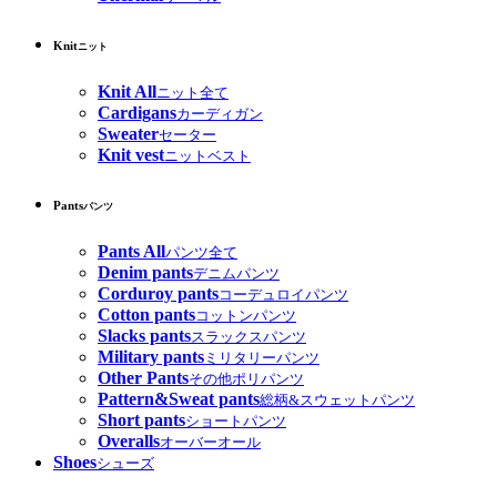
Knit
ニット
Knit All
ニット全て
Cardigans
カーディガン
Sweater
セーター
Knit vest
ニットベスト
Pants
パンツ
Pants All
パンツ全て
Denim pants
デニムパンツ
Corduroy pants
コーデュロイパンツ
Cotton pants
コットンパンツ
Slacks pants
スラックスパンツ
Military pants
ミリタリーパンツ
Other Pants
その他ポリパンツ
Pattern&Sweat pants
総柄&スウェットパンツ
Short pants
ショートパンツ
Overalls
オーバーオール
Shoes
シューズ