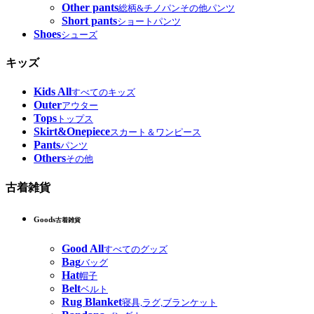
Other pants
総柄&チノパンその他パンツ
Short pants
ショートパンツ
Shoes
シューズ
キッズ
Kids All
すべてのキッズ
Outer
アウター
Tops
トップス
Skirt&Onepiece
スカート＆ワンピース
Pants
パンツ
Others
その他
古着雑貨
Goods
古着雑貨
Good All
すべてのグッズ
Bag
バッグ
Hat
帽子
Belt
ベルト
Rug Blanket
寝具,ラグ,ブランケット