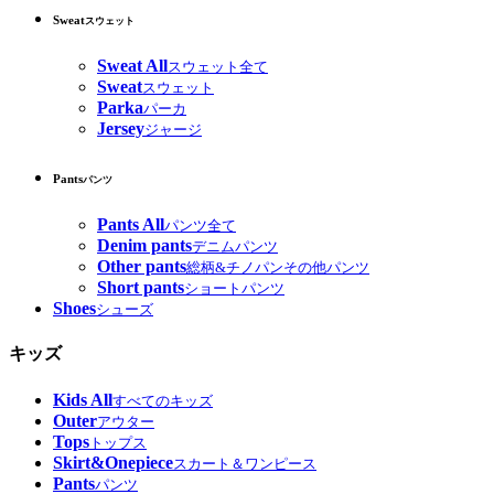
Sweat
スウェット
Sweat All
スウェット全て
Sweat
スウェット
Parka
パーカ
Jersey
ジャージ
Pants
パンツ
Pants All
パンツ全て
Denim pants
デニムパンツ
Other pants
総柄&チノパンその他パンツ
Short pants
ショートパンツ
Shoes
シューズ
キッズ
Kids All
すべてのキッズ
Outer
アウター
Tops
トップス
Skirt&Onepiece
スカート＆ワンピース
Pants
パンツ