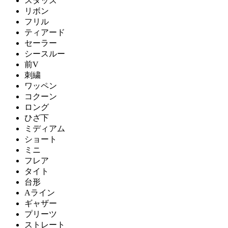
スタッズ
リボン
フリル
ティアード
セーラー
シースルー
前V
刺繍
ワッペン
コクーン
ロング
ひざ下
ミディアム
ショート
ミニ
フレア
タイト
台形
Aライン
ギャザー
プリーツ
ストレート