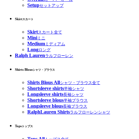
Setup
セットアップ
Skirt
スカート
Skirt
スカート全て
Mini
ミニ
Medium
ミディアム
Long
ロング
Ralph Lauren
ラルフローレン
Shirts Blous
シャツ・ブラウス
Shirts Blous All
シャツ・ブラウス全て
Shortsleeve shirts
半袖シャツ
Longsleeve shirts
長袖シャツ
Shortsleeve blous
半袖ブラウス
Longsleeve blous
長袖ブラウス
RalphLauren Shirts
ラルフローレンシャツ
Tops
トップス
Tops All