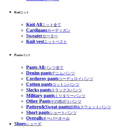
Knit
ニット
Knit All
ニット全て
Cardigans
カーディガン
Sweater
セーター
Knit vest
ニットベスト
Pants
パンツ
Pants All
パンツ全て
Denim pants
デニムパンツ
Corduroy pants
コーデュロイパンツ
Cotton pants
コットンパンツ
Slacks pants
スラックスパンツ
Military pants
ミリタリーパンツ
Other Pants
その他ポリパンツ
Pattern&Sweat pants
総柄&スウェットパンツ
Short pants
ショートパンツ
Overalls
オーバーオール
Shoes
シューズ