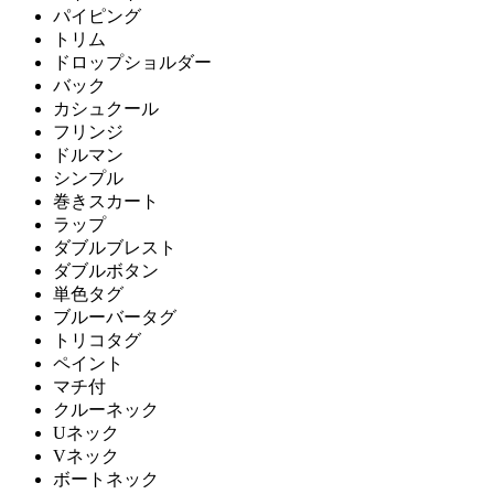
パイピング
トリム
ドロップショルダー
バック
カシュクール
フリンジ
ドルマン
シンプル
巻きスカート
ラップ
ダブルブレスト
ダブルボタン
単色タグ
ブルーバータグ
トリコタグ
ペイント
マチ付
クルーネック
Uネック
Vネック
ボートネック