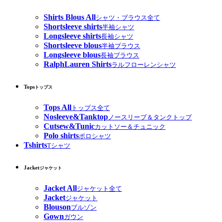
Shirts Blous All
シャツ・ブラウス全て
Shortsleeve shirts
半袖シャツ
Longsleeve shirts
長袖シャツ
Shortsleeve blous
半袖ブラウス
Longsleeve blous
長袖ブラウス
RalphLauren Shirts
ラルフローレンシャツ
Tops
トップス
Tops All
トップス全て
Nosleeve&Tanktop
ノースリーブ＆タンクトップ
Cutsew&Tunic
カットソー＆チュニック
Polo shirts
ポロシャツ
Tshirts
Tシャツ
Jacket
ジャケット
Jacket All
ジャケット全て
Jacket
ジャケット
Blouson
ブルゾン
Gown
ガウン