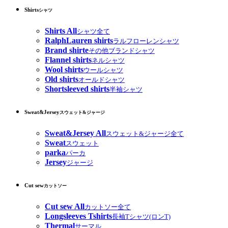
Shirts
シャツ
Shirts All
シャツ全て
RalphLauren shirts
ラルフローレンシャツ
Brand shirte
その他ブランドシャツ
Flannel shirts
ネルシャツ
Wool shirts
ウールシャツ
Old shirts
オールドシャツ
Shortsleeved shirts
半袖シャツ
Sweat&Jersey
スウェット&ジャージ
Sweat&Jersey All
スウェット&ジャージ全て
Sweat
スウェット
parka
パーカ
Jersey
ジャージ
Cut sew
カットソー
Cut sew All
カットソー全て
Longsleeves Tshirts
長袖Tシャツ(ロンT)
Thermal
サーマル