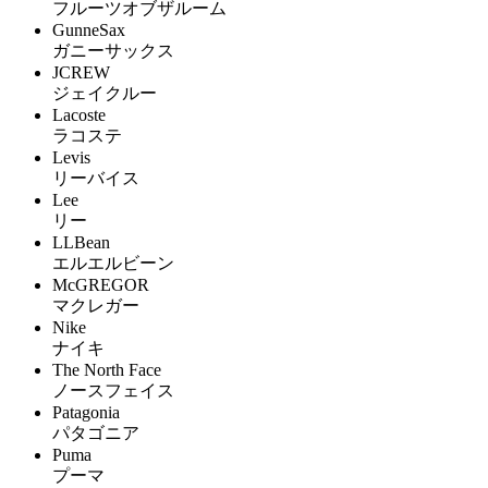
フルーツオブザルーム
GunneSax
ガニーサックス
JCREW
ジェイクルー
Lacoste
ラコステ
Levis
リーバイス
Lee
リー
LLBean
エルエルビーン
McGREGOR
マクレガー
Nike
ナイキ
The North Face
ノースフェイス
Patagonia
パタゴニア
Puma
プーマ