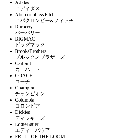
Adidas
アディダス
Abercrombie&Fitch
アバクロンビー&フィッチ
Burberry
バーバリー
BIGMAC
ビッグマック
BrooksBrothers
ブルックスブラザーズ
Carhartt
カーハート
COACH
コーチ
Champion
チャンピオン
Columbia
コロンビア
Dickies
ディッキーズ
EddieBauer
エディーバウアー
FRUIT OF THE LOOM