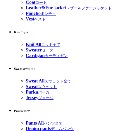
Coat
コート
Leather&Fur jacket
レザー＆ファージャケット
Poncho
ポンチョ
Vest
ベスト
Knit
ニット
Knit All
ニット全て
Sweater
セーター
Cardigan
カーディガン
Sweat
スウェット
Sweat All
スウェット全て
Sweat
スウェット
Parka
パーカ
Jersey
ジャージ
Pants
パンツ
Pants All
パンツ全て
Denim pants
デニムパンツ