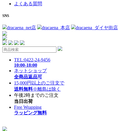
よくある質問
SNS
dracaena_net店
dracaena_本店
dracaena_ダイヤ街店
TEL:0422-24-9456
10:00-18:00
ネットショップ
全商品返品可
15,000円以上のご注文で
送料無料
※離島は除く
午後2時までのご注文
当日出荷
Free Wrapping
ラッピング無料