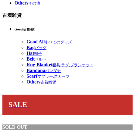
Others
その他
古着雑貨
Goods
古着雑貨
Good All
すべてのグッズ
Bag
バッグ
Hat
帽子
Belt
ベルト
Rug Blanket
寝具,ラグ,ブランケット
Bandana
バンダナ
Scarf
マフラー,スカーフ
Others
古着雑貨
SALE
SOLD OUT