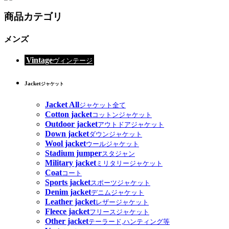
商品カテゴリ
メンズ
Vintage
ヴィンテージ
Jacket
ジャケット
Jacket All
ジャケット全て
Cotton jacket
コットンジャケット
Outdoor jacket
アウトドアジャケット
Down jacket
ダウンジャケット
Wool jacket
ウールジャケット
Stadium jumper
スタジャン
Military jacket
ミリタリージャケット
Coat
コート
Sports jacket
スポーツジャケット
Denim jacket
デニムジャケット
Leather jacket
レザージャケット
Fleece jacket
フリースジャケット
Other jacket
テーラード,ハンティング等