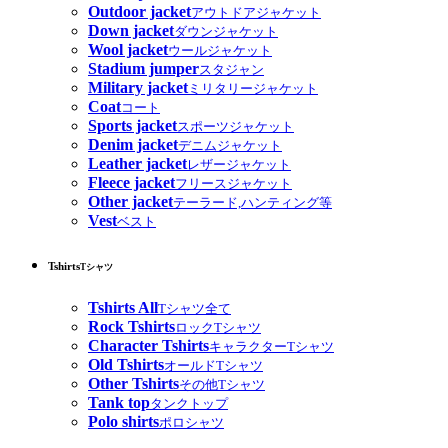
Outdoor jacket
アウトドアジャケット
Down jacket
ダウンジャケット
Wool jacket
ウールジャケット
Stadium jumper
スタジャン
Military jacket
ミリタリージャケット
Coat
コート
Sports jacket
スポーツジャケット
Denim jacket
デニムジャケット
Leather jacket
レザージャケット
Fleece jacket
フリースジャケット
Other jacket
テーラード,ハンティング等
Vest
ベスト
Tshirts
Tシャツ
Tshirts All
Tシャツ全て
Rock Tshirts
ロックTシャツ
Character Tshirts
キャラクターTシャツ
Old Tshirts
オールドTシャツ
Other Tshirts
その他Tシャツ
Tank top
タンクトップ
Polo shirts
ポロシャツ