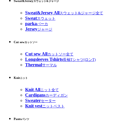
Sweat&Jersey
スウェット&ジャージ
Sweat&Jersey All
スウェット&ジャージ全て
Sweat
スウェット
parka
パーカ
Jersey
ジャージ
Cut sew
カットソー
Cut sew All
カットソー全て
Longsleeves Tshirts
長袖Tシャツ(ロンT)
Thermal
サーマル
Knit
ニット
Knit All
ニット全て
Cardigans
カーディガン
Sweater
セーター
Knit vest
ニットベスト
Pants
パンツ