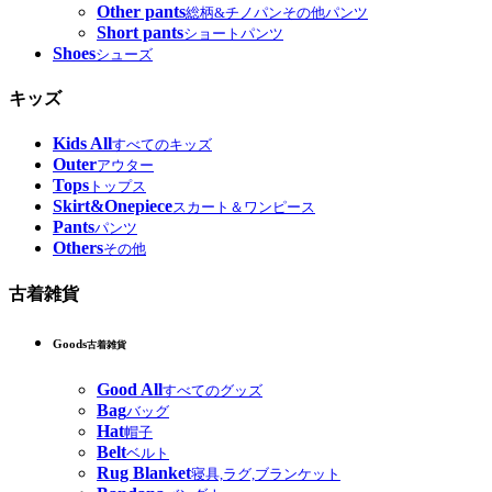
Other pants
総柄&チノパンその他パンツ
Short pants
ショートパンツ
Shoes
シューズ
キッズ
Kids All
すべてのキッズ
Outer
アウター
Tops
トップス
Skirt&Onepiece
スカート＆ワンピース
Pants
パンツ
Others
その他
古着雑貨
Goods
古着雑貨
Good All
すべてのグッズ
Bag
バッグ
Hat
帽子
Belt
ベルト
Rug Blanket
寝具,ラグ,ブランケット