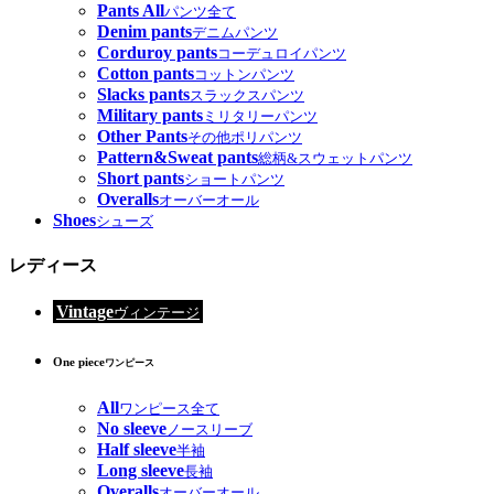
Pants All
パンツ全て
Denim pants
デニムパンツ
Corduroy pants
コーデュロイパンツ
Cotton pants
コットンパンツ
Slacks pants
スラックスパンツ
Military pants
ミリタリーパンツ
Other Pants
その他ポリパンツ
Pattern&Sweat pants
総柄&スウェットパンツ
Short pants
ショートパンツ
Overalls
オーバーオール
Shoes
シューズ
レディース
Vintage
ヴィンテージ
One piece
ワンピース
All
ワンピース全て
No sleeve
ノースリーブ
Half sleeve
半袖
Long sleeve
長袖
Overalls
オーバーオール