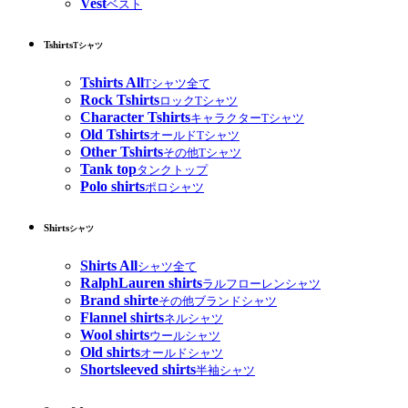
Vest
ベスト
Tshirts
Tシャツ
Tshirts All
Tシャツ全て
Rock Tshirts
ロックTシャツ
Character Tshirts
キャラクターTシャツ
Old Tshirts
オールドTシャツ
Other Tshirts
その他Tシャツ
Tank top
タンクトップ
Polo shirts
ポロシャツ
Shirts
シャツ
Shirts All
シャツ全て
RalphLauren shirts
ラルフローレンシャツ
Brand shirte
その他ブランドシャツ
Flannel shirts
ネルシャツ
Wool shirts
ウールシャツ
Old shirts
オールドシャツ
Shortsleeved shirts
半袖シャツ