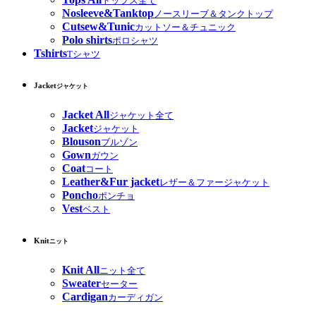
トップス全て
Nosleeve&Tanktop
ノースリーブ＆タンクトップ
Cutsew&Tunic
カットソー＆チュニック
Polo shirts
ポロシャツ
Tshirts
Tシャツ
Jacket
ジャケット
Jacket All
ジャケット全て
Jacket
ジャケット
Blouson
ブルゾン
Gown
ガウン
Coat
コート
Leather&Fur jacket
レザー＆ファージャケット
Poncho
ポンチョ
Vest
ベスト
Knit
ニット
Knit All
ニット全て
Sweater
セーター
Cardigan
カーディガン