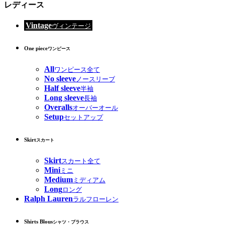
レディース
Vintage
ヴィンテージ
One piece
ワンピース
All
ワンピース全て
No sleeve
ノースリーブ
Half sleeve
半袖
Long sleeve
長袖
Overalls
オーバーオール
Setup
セットアップ
Skirt
スカート
Skirt
スカート全て
Mini
ミニ
Medium
ミディアム
Long
ロング
Ralph Lauren
ラルフローレン
Shirts Blous
シャツ・ブラウス