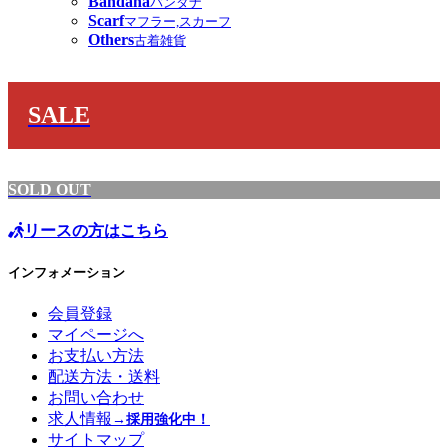
Bandana
バンダナ
Scarf
マフラー,スカーフ
Others
古着雑貨
SALE
SOLD OUT
リースの方はこちら
インフォメーション
会員登録
マイページへ
お支払い方法
配送方法・送料
お問い合わせ
求人情報
→採用強化中！
サイトマップ