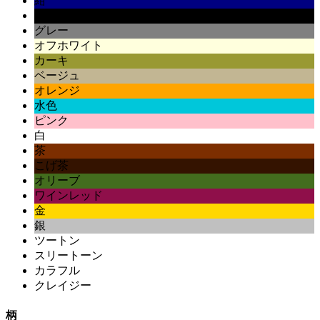
紺
黒
グレー
オフホワイト
カーキ
ベージュ
オレンジ
水色
ピンク
白
茶
こげ茶
オリーブ
ワインレッド
金
銀
ツートン
スリートーン
カラフル
クレイジー
柄