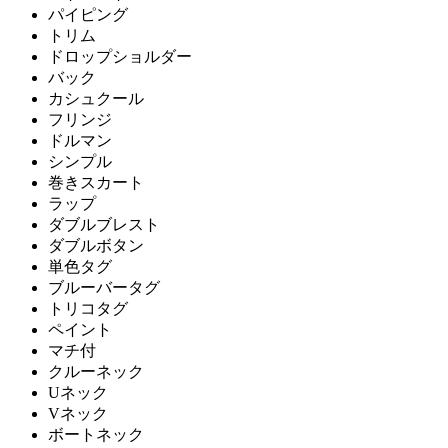
パイピング
トリム
ドロップショルダー
バック
カシュクール
フリンジ
ドルマン
シンプル
巻きスカート
ラップ
ダブルブレスト
ダブルボタン
単色タグ
ブルーバータグ
トリコタグ
ペイント
マチ付
クルーネック
Uネック
Vネック
ボートネック