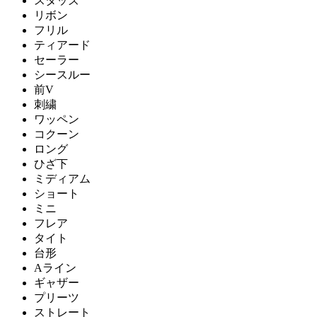
スタッズ
リボン
フリル
ティアード
セーラー
シースルー
前V
刺繍
ワッペン
コクーン
ロング
ひざ下
ミディアム
ショート
ミニ
フレア
タイト
台形
Aライン
ギャザー
プリーツ
ストレート