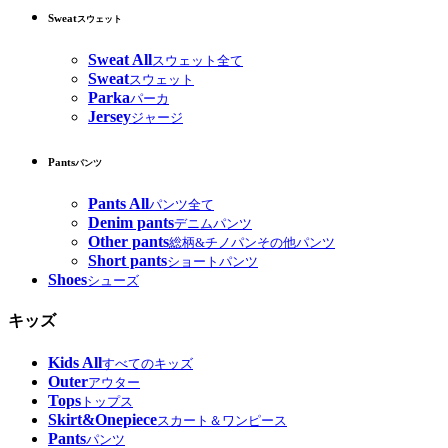
Sweat
スウェット
Sweat All
スウェット全て
Sweat
スウェット
Parka
パーカ
Jersey
ジャージ
Pants
パンツ
Pants All
パンツ全て
Denim pants
デニムパンツ
Other pants
総柄&チノパンその他パンツ
Short pants
ショートパンツ
Shoes
シューズ
キッズ
Kids All
すべてのキッズ
Outer
アウター
Tops
トップス
Skirt&Onepiece
スカート＆ワンピース
Pants
パンツ