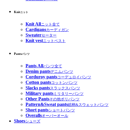
Knit
ニット
Knit All
ニット全て
Cardigans
カーディガン
Sweater
セーター
Knit vest
ニットベスト
Pants
パンツ
Pants All
パンツ全て
Denim pants
デニムパンツ
Corduroy pants
コーデュロイパンツ
Cotton pants
コットンパンツ
Slacks pants
スラックスパンツ
Military pants
ミリタリーパンツ
Other Pants
その他ポリパンツ
Pattern&Sweat pants
総柄&スウェットパンツ
Short pants
ショートパンツ
Overalls
オーバーオール
Shoes
シューズ