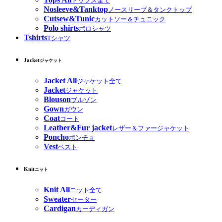
トップス全て
Nosleeve&Tanktop
ノースリーブ＆タンクトップ
Cutsew&Tunic
カットソー＆チュニック
Polo shirts
ポロシャツ
Tshirts
Tシャツ
Jacket
ジャケット
Jacket All
ジャケット全て
Jacket
ジャケット
Blouson
ブルゾン
Gown
ガウン
Coat
コート
Leather&Fur jacket
レザー＆ファージャケット
Poncho
ポンチョ
Vest
ベスト
Knit
ニット
Knit All
ニット全て
Sweater
セーター
Cardigan
カーディガン