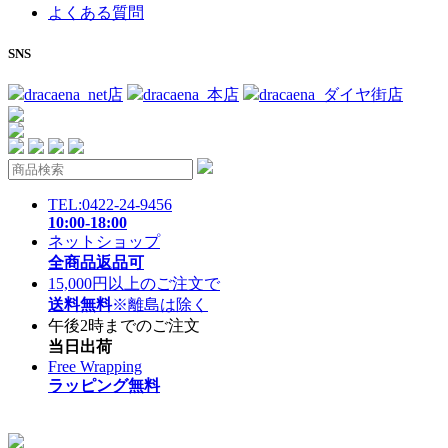
よくある質問
SNS
dracaena_net店
dracaena_本店
dracaena_ダイヤ街店
TEL:0422-24-9456
10:00-18:00
ネットショップ
全商品返品可
15,000円以上のご注文で
送料無料
※離島は除く
午後2時までのご注文
当日出荷
Free Wrapping
ラッピング無料