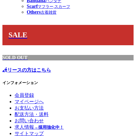
Bandana
バンダナ
Scarf
マフラー,スカーフ
Others
古着雑貨
SALE
SOLD OUT
リースの方はこちら
インフォメーション
会員登録
マイページへ
お支払い方法
配送方法・送料
お問い合わせ
求人情報
→採用強化中！
サイトマップ