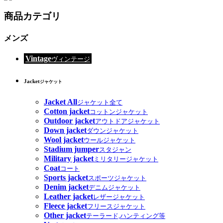
商品カテゴリ
メンズ
Vintage
ヴィンテージ
Jacket
ジャケット
Jacket All
ジャケット全て
Cotton jacket
コットンジャケット
Outdoor jacket
アウトドアジャケット
Down jacket
ダウンジャケット
Wool jacket
ウールジャケット
Stadium jumper
スタジャン
Military jacket
ミリタリージャケット
Coat
コート
Sports jacket
スポーツジャケット
Denim jacket
デニムジャケット
Leather jacket
レザージャケット
Fleece jacket
フリースジャケット
Other jacket
テーラード,ハンティング等