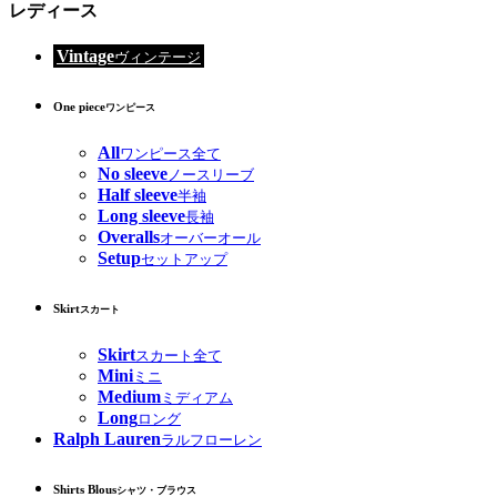
レディース
Vintage
ヴィンテージ
One piece
ワンピース
All
ワンピース全て
No sleeve
ノースリーブ
Half sleeve
半袖
Long sleeve
長袖
Overalls
オーバーオール
Setup
セットアップ
Skirt
スカート
Skirt
スカート全て
Mini
ミニ
Medium
ミディアム
Long
ロング
Ralph Lauren
ラルフローレン
Shirts Blous
シャツ・ブラウス