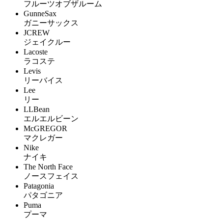
フルーツオブザルーム
GunneSax
ガニーサックス
JCREW
ジェイクルー
Lacoste
ラコステ
Levis
リーバイス
Lee
リー
LLBean
エルエルビーン
McGREGOR
マクレガー
Nike
ナイキ
The North Face
ノースフェイス
Patagonia
パタゴニア
Puma
プーマ