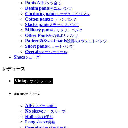
Pants All
パンツ全て
Denim pants
デニムパンツ
Corduroy pants
コーデュロイパンツ
Cotton pants
コットンパンツ
Slacks pants
スラックスパンツ
Military pants
ミリタリーパンツ
Other Pants
その他ポリパンツ
Pattern&Sweat pants
総柄&スウェットパンツ
Short pants
ショートパンツ
Overalls
オーバーオール
Shoes
シューズ
レディース
Vintage
ヴィンテージ
One piece
ワンピース
All
ワンピース全て
No sleeve
ノースリーブ
Half sleeve
半袖
Long sleeve
長袖
Overalls
オーバーオール