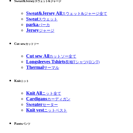
Sweat&Jersey
スウェット&ジャージ
Sweat&Jersey All
スウェット&ジャージ全て
Sweat
スウェット
parka
パーカ
Jersey
ジャージ
Cut sew
カットソー
Cut sew All
カットソー全て
Longsleeves Tshirts
長袖Tシャツ(ロンT)
Thermal
サーマル
Knit
ニット
Knit All
ニット全て
Cardigans
カーディガン
Sweater
セーター
Knit vest
ニットベスト
Pants
パンツ