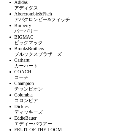
Adidas
アディダス
Abercrombie&Fitch
アバクロンビー&フィッチ
Burberry
バーバリー
BIGMAC
ビッグマック
BrooksBrothers
ブルックスブラザーズ
Carhartt
カーハート
COACH
コーチ
Champion
チャンピオン
Columbia
コロンビア
Dickies
ディッキーズ
EddieBauer
エディーバウアー
FRUIT OF THE LOOM