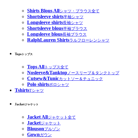
Shirts Blous All
シャツ・ブラウス全て
Shortsleeve shirts
半袖シャツ
Longsleeve shirts
長袖シャツ
Shortsleeve blous
半袖ブラウス
Longsleeve blous
長袖ブラウス
RalphLauren Shirts
ラルフローレンシャツ
Tops
トップス
Tops All
トップス全て
Nosleeve&Tanktop
ノースリーブ＆タンクトップ
Cutsew&Tunic
カットソー＆チュニック
Polo shirts
ポロシャツ
Tshirts
Tシャツ
Jacket
ジャケット
Jacket All
ジャケット全て
Jacket
ジャケット
Blouson
ブルゾン
Gown
ガウン