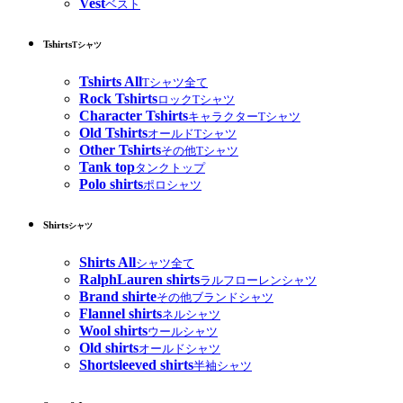
Vest
ベスト
Tshirts
Tシャツ
Tshirts All
Tシャツ全て
Rock Tshirts
ロックTシャツ
Character Tshirts
キャラクターTシャツ
Old Tshirts
オールドTシャツ
Other Tshirts
その他Tシャツ
Tank top
タンクトップ
Polo shirts
ポロシャツ
Shirts
シャツ
Shirts All
シャツ全て
RalphLauren shirts
ラルフローレンシャツ
Brand shirte
その他ブランドシャツ
Flannel shirts
ネルシャツ
Wool shirts
ウールシャツ
Old shirts
オールドシャツ
Shortsleeved shirts
半袖シャツ