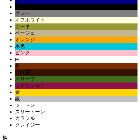
紺
黒
グレー
オフホワイト
カーキ
ベージュ
オレンジ
水色
ピンク
白
茶
こげ茶
オリーブ
ワインレッド
金
銀
ツートン
スリートーン
カラフル
クレイジー
柄