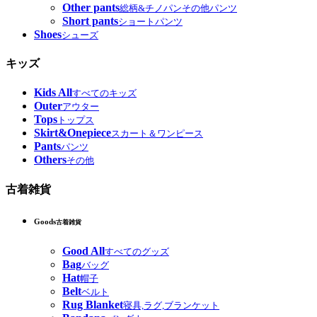
Other pants
総柄&チノパンその他パンツ
Short pants
ショートパンツ
Shoes
シューズ
キッズ
Kids All
すべてのキッズ
Outer
アウター
Tops
トップス
Skirt&Onepiece
スカート＆ワンピース
Pants
パンツ
Others
その他
古着雑貨
Goods
古着雑貨
Good All
すべてのグッズ
Bag
バッグ
Hat
帽子
Belt
ベルト
Rug Blanket
寝具,ラグ,ブランケット