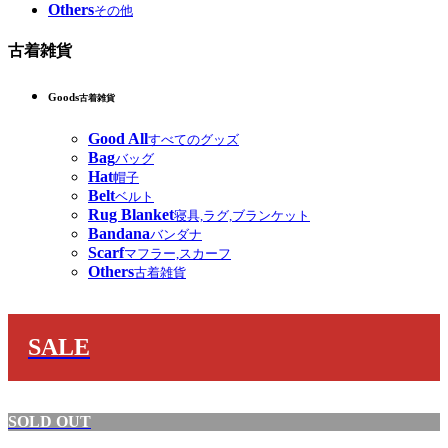
Others
その他
古着雑貨
Goods
古着雑貨
Good All
すべてのグッズ
Bag
バッグ
Hat
帽子
Belt
ベルト
Rug Blanket
寝具,ラグ,ブランケット
Bandana
バンダナ
Scarf
マフラー,スカーフ
Others
古着雑貨
SALE
SOLD OUT