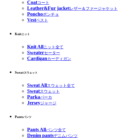
Coat
コート
Leather&Fur jacket
レザー＆ファージャケット
Poncho
ポンチョ
Vest
ベスト
Knit
ニット
Knit All
ニット全て
Sweater
セーター
Cardigan
カーディガン
Sweat
スウェット
Sweat All
スウェット全て
Sweat
スウェット
Parka
パーカ
Jersey
ジャージ
Pants
パンツ
Pants All
パンツ全て
Denim pants
デニムパンツ