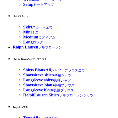
Setup
セットアップ
Skirt
スカート
Skirt
スカート全て
Mini
ミニ
Medium
ミディアム
Long
ロング
Ralph Lauren
ラルフローレン
Shirts Blous
シャツ・ブラウス
Shirts Blous All
シャツ・ブラウス全て
Shortsleeve shirts
半袖シャツ
Longsleeve shirts
長袖シャツ
Shortsleeve blous
半袖ブラウス
Longsleeve blous
長袖ブラウス
RalphLauren Shirts
ラルフローレンシャツ
Tops
トップス
Tops All