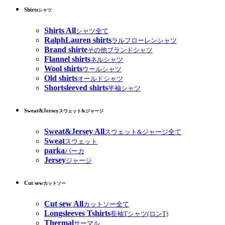
Shirts
シャツ
Shirts All
シャツ全て
RalphLauren shirts
ラルフローレンシャツ
Brand shirte
その他ブランドシャツ
Flannel shirts
ネルシャツ
Wool shirts
ウールシャツ
Old shirts
オールドシャツ
Shortsleeved shirts
半袖シャツ
Sweat&Jersey
スウェット&ジャージ
Sweat&Jersey All
スウェット&ジャージ全て
Sweat
スウェット
parka
パーカ
Jersey
ジャージ
Cut sew
カットソー
Cut sew All
カットソー全て
Longsleeves Tshirts
長袖Tシャツ(ロンT)
Thermal
サーマル