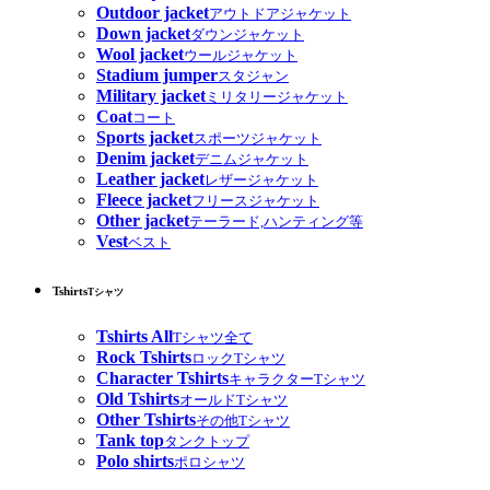
Outdoor jacket
アウトドアジャケット
Down jacket
ダウンジャケット
Wool jacket
ウールジャケット
Stadium jumper
スタジャン
Military jacket
ミリタリージャケット
Coat
コート
Sports jacket
スポーツジャケット
Denim jacket
デニムジャケット
Leather jacket
レザージャケット
Fleece jacket
フリースジャケット
Other jacket
テーラード,ハンティング等
Vest
ベスト
Tshirts
Tシャツ
Tshirts All
Tシャツ全て
Rock Tshirts
ロックTシャツ
Character Tshirts
キャラクターTシャツ
Old Tshirts
オールドTシャツ
Other Tshirts
その他Tシャツ
Tank top
タンクトップ
Polo shirts
ポロシャツ