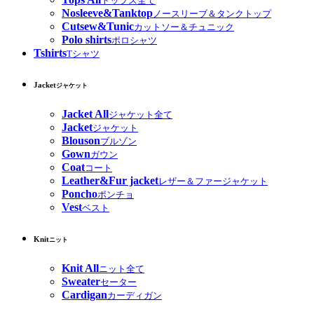
トップス全て
Nosleeve&Tanktop
ノースリーブ＆タンクトップ
Cutsew&Tunic
カットソー＆チュニック
Polo shirts
ポロシャツ
Tshirts
Tシャツ
Jacket
ジャケット
Jacket All
ジャケット全て
Jacket
ジャケット
Blouson
ブルゾン
Gown
ガウン
Coat
コート
Leather&Fur jacket
レザー＆ファージャケット
Poncho
ポンチョ
Vest
ベスト
Knit
ニット
Knit All
ニット全て
Sweater
セーター
Cardigan
カーディガン