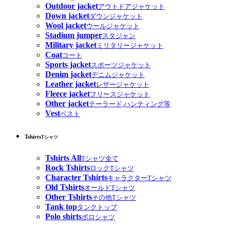
Outdoor jacket
アウトドアジャケット
Down jacket
ダウンジャケット
Wool jacket
ウールジャケット
Stadium jumper
スタジャン
Military jacket
ミリタリージャケット
Coat
コート
Sports jacket
スポーツジャケット
Denim jacket
デニムジャケット
Leather jacket
レザージャケット
Fleece jacket
フリースジャケット
Other jacket
テーラード,ハンティング等
Vest
ベスト
Tshirts
Tシャツ
Tshirts All
Tシャツ全て
Rock Tshirts
ロックTシャツ
Character Tshirts
キャラクターTシャツ
Old Tshirts
オールドTシャツ
Other Tshirts
その他Tシャツ
Tank top
タンクトップ
Polo shirts
ポロシャツ