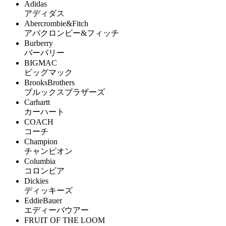
Adidas
アディダス
Abercrombie&Fitch
アバクロンビー&フィッチ
Burberry
バーバリー
BIGMAC
ビッグマック
BrooksBrothers
ブルックスブラザーズ
Carhartt
カーハート
COACH
コーチ
Champion
チャンピオン
Columbia
コロンビア
Dickies
ディッキーズ
EddieBauer
エディーバウアー
FRUIT OF THE LOOM