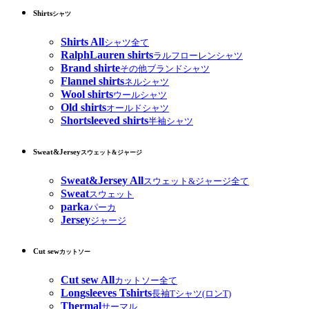
Shirts
シャツ
Shirts All
シャツ全て
RalphLauren shirts
ラルフローレンシャツ
Brand shirte
その他ブランドシャツ
Flannel shirts
ネルシャツ
Wool shirts
ウールシャツ
Old shirts
オールドシャツ
Shortsleeved shirts
半袖シャツ
Sweat&Jersey
スウェット&ジャージ
Sweat&Jersey All
スウェット&ジャージ全て
Sweat
スウェット
parka
パーカ
Jersey
ジャージ
Cut sew
カットソー
Cut sew All
カットソー全て
Longsleeves Tshirts
長袖Tシャツ(ロンT)
Thermal
サーマル