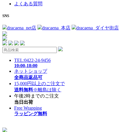
よくある質問
SNS
dracaena_net店
dracaena_本店
dracaena_ダイヤ街店
TEL:0422-24-9456
10:00-18:00
ネットショップ
全商品返品可
15,000円以上のご注文で
送料無料
※離島は除く
午後2時までのご注文
当日出荷
Free Wrapping
ラッピング無料