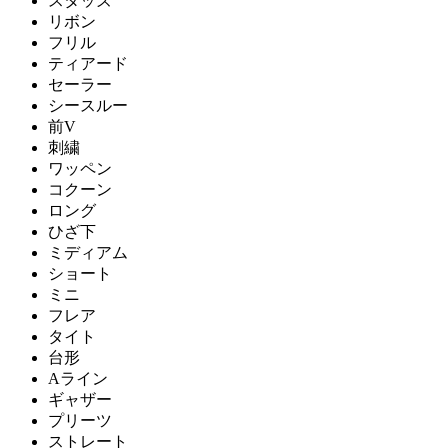
スタッズ
リボン
フリル
ティアード
セーラー
シースルー
前V
刺繍
ワッペン
コクーン
ロング
ひざ下
ミディアム
ショート
ミニ
フレア
タイト
台形
Aライン
ギャザー
プリーツ
ストレート