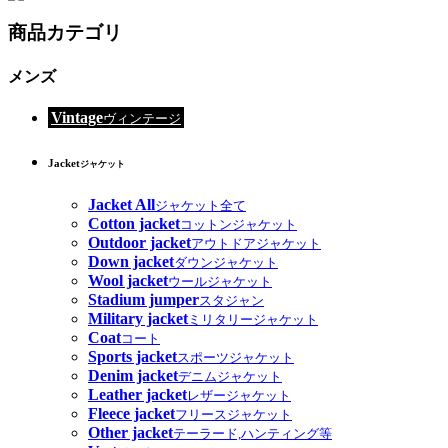
商品カテゴリ
メンズ
Vintage
ヴィンテージ
Jacket
ジャケット
Jacket All
ジャケット全て
Cotton jacket
コットンジャケット
Outdoor jacket
アウトドアジャケット
Down jacket
ダウンジャケット
Wool jacket
ウールジャケット
Stadium jumper
スタジャン
Military jacket
ミリタリージャケット
Coat
コート
Sports jacket
スポーツジャケット
Denim jacket
デニムジャケット
Leather jacket
レザージャケット
Fleece jacket
フリースジャケット
Other jacket
テーラード,ハンティング等