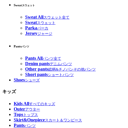
Sweat
スウェット
Sweat All
スウェット全て
Sweat
スウェット
Parka
パーカ
Jersey
ジャージ
Pants
パンツ
Pants All
パンツ全て
Denim pants
デニムパンツ
Other pants
総柄&チノパンその他パンツ
Short pants
ショートパンツ
Shoes
シューズ
キッズ
Kids All
すべてのキッズ
Outer
アウター
Tops
トップス
Skirt&Onepiece
スカート＆ワンピース
Pants
パンツ