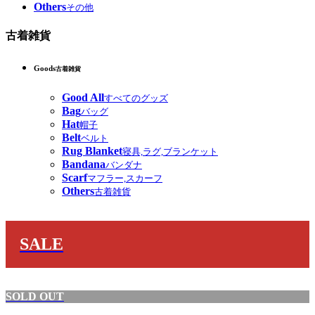
Others
その他
古着雑貨
Goods
古着雑貨
Good All
すべてのグッズ
Bag
バッグ
Hat
帽子
Belt
ベルト
Rug Blanket
寝具,ラグ,ブランケット
Bandana
バンダナ
Scarf
マフラー,スカーフ
Others
古着雑貨
SALE
SOLD OUT