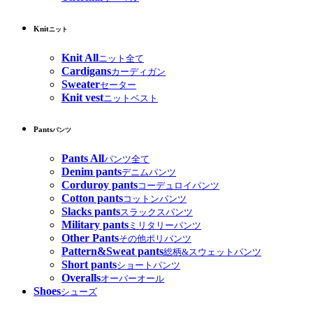
Knit
ニット
Knit All
ニット全て
Cardigans
カーディガン
Sweater
セーター
Knit vest
ニットベスト
Pants
パンツ
Pants All
パンツ全て
Denim pants
デニムパンツ
Corduroy pants
コーデュロイパンツ
Cotton pants
コットンパンツ
Slacks pants
スラックスパンツ
Military pants
ミリタリーパンツ
Other Pants
その他ポリパンツ
Pattern&Sweat pants
総柄&スウェットパンツ
Short pants
ショートパンツ
Overalls
オーバーオール
Shoes
シューズ