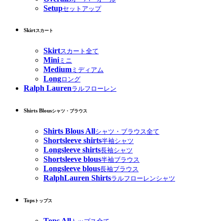
Setup
セットアップ
Skirt
スカート
Skirt
スカート全て
Mini
ミニ
Medium
ミディアム
Long
ロング
Ralph Lauren
ラルフローレン
Shirts Blous
シャツ・ブラウス
Shirts Blous All
シャツ・ブラウス全て
Shortsleeve shirts
半袖シャツ
Longsleeve shirts
長袖シャツ
Shortsleeve blous
半袖ブラウス
Longsleeve blous
長袖ブラウス
RalphLauren Shirts
ラルフローレンシャツ
Tops
トップス
Tops All