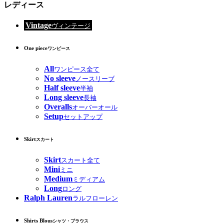
レディース
Vintage
ヴィンテージ
One piece
ワンピース
All
ワンピース全て
No sleeve
ノースリーブ
Half sleeve
半袖
Long sleeve
長袖
Overalls
オーバーオール
Setup
セットアップ
Skirt
スカート
Skirt
スカート全て
Mini
ミニ
Medium
ミディアム
Long
ロング
Ralph Lauren
ラルフローレン
Shirts Blous
シャツ・ブラウス