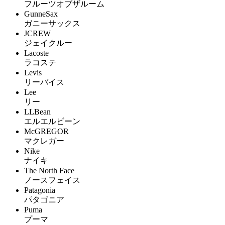
フルーツオブザルーム
GunneSax
ガニーサックス
JCREW
ジェイクルー
Lacoste
ラコステ
Levis
リーバイス
Lee
リー
LLBean
エルエルビーン
McGREGOR
マクレガー
Nike
ナイキ
The North Face
ノースフェイス
Patagonia
パタゴニア
Puma
プーマ