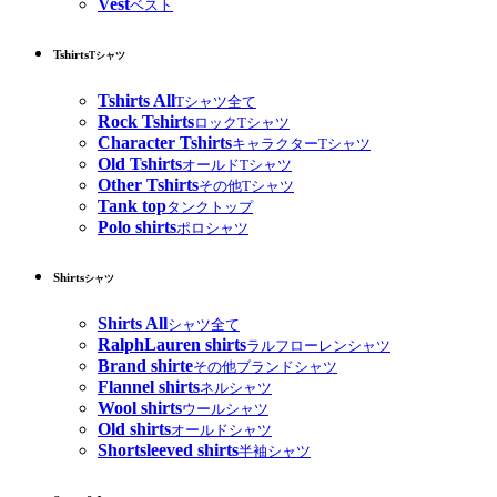
Vest
ベスト
Tshirts
Tシャツ
Tshirts All
Tシャツ全て
Rock Tshirts
ロックTシャツ
Character Tshirts
キャラクターTシャツ
Old Tshirts
オールドTシャツ
Other Tshirts
その他Tシャツ
Tank top
タンクトップ
Polo shirts
ポロシャツ
Shirts
シャツ
Shirts All
シャツ全て
RalphLauren shirts
ラルフローレンシャツ
Brand shirte
その他ブランドシャツ
Flannel shirts
ネルシャツ
Wool shirts
ウールシャツ
Old shirts
オールドシャツ
Shortsleeved shirts
半袖シャツ