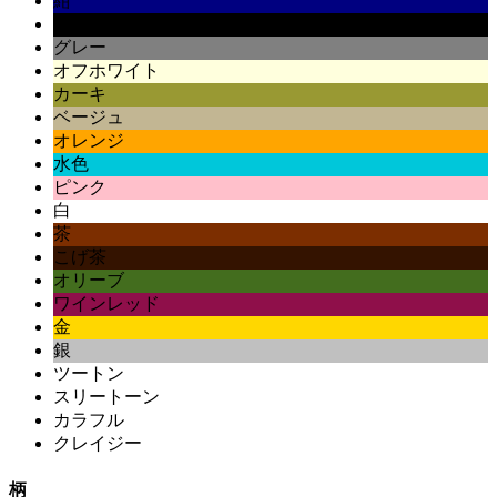
紺
黒
グレー
オフホワイト
カーキ
ベージュ
オレンジ
水色
ピンク
白
茶
こげ茶
オリーブ
ワインレッド
金
銀
ツートン
スリートーン
カラフル
クレイジー
柄