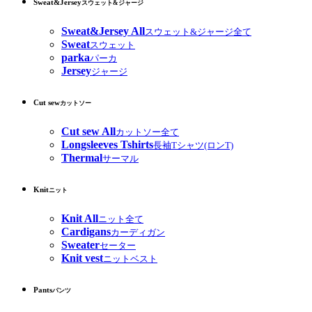
Sweat&Jersey
スウェット&ジャージ
Sweat&Jersey All
スウェット&ジャージ全て
Sweat
スウェット
parka
パーカ
Jersey
ジャージ
Cut sew
カットソー
Cut sew All
カットソー全て
Longsleeves Tshirts
長袖Tシャツ(ロンT)
Thermal
サーマル
Knit
ニット
Knit All
ニット全て
Cardigans
カーディガン
Sweater
セーター
Knit vest
ニットベスト
Pants
パンツ