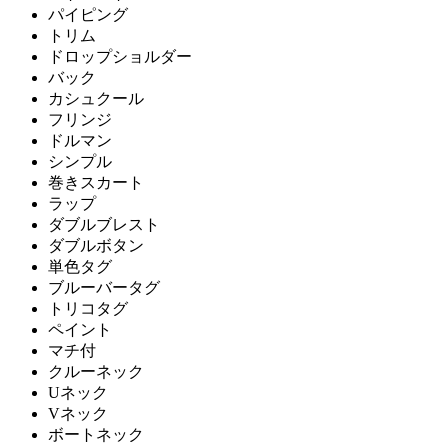
パイピング
トリム
ドロップショルダー
バック
カシュクール
フリンジ
ドルマン
シンプル
巻きスカート
ラップ
ダブルブレスト
ダブルボタン
単色タグ
ブルーバータグ
トリコタグ
ペイント
マチ付
クルーネック
Uネック
Vネック
ボートネック