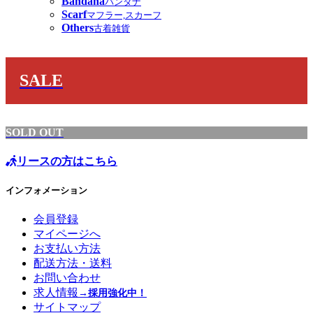
Bandana
バンダナ
Scarf
マフラー,スカーフ
Others
古着雑貨
SALE
SOLD OUT
リースの方はこちら
インフォメーション
会員登録
マイページへ
お支払い方法
配送方法・送料
お問い合わせ
求人情報
→採用強化中！
サイトマップ