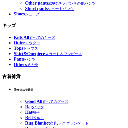
Other pants
総柄&チノパンその他パンツ
Short pants
ショートパンツ
Shoes
シューズ
キッズ
Kids All
すべてのキッズ
Outer
アウター
Tops
トップス
Skirt&Onepiece
スカート＆ワンピース
Pants
パンツ
Others
その他
古着雑貨
Goods
古着雑貨
Good All
すべてのグッズ
Bag
バッグ
Hat
帽子
Belt
ベルト
Rug Blanket
寝具,ラグ,ブランケット