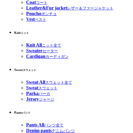
Coat
コート
Leather&Fur jacket
レザー＆ファージャケット
Poncho
ポンチョ
Vest
ベスト
Knit
ニット
Knit All
ニット全て
Sweater
セーター
Cardigan
カーディガン
Sweat
スウェット
Sweat All
スウェット全て
Sweat
スウェット
Parka
パーカ
Jersey
ジャージ
Pants
パンツ
Pants All
パンツ全て
Denim pants
デニムパンツ