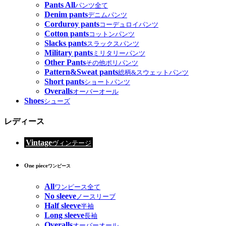
Pants All
パンツ全て
Denim pants
デニムパンツ
Corduroy pants
コーデュロイパンツ
Cotton pants
コットンパンツ
Slacks pants
スラックスパンツ
Military pants
ミリタリーパンツ
Other Pants
その他ポリパンツ
Pattern&Sweat pants
総柄&スウェットパンツ
Short pants
ショートパンツ
Overalls
オーバーオール
Shoes
シューズ
レディース
Vintage
ヴィンテージ
One piece
ワンピース
All
ワンピース全て
No sleeve
ノースリーブ
Half sleeve
半袖
Long sleeve
長袖
Overalls
オーバーオール