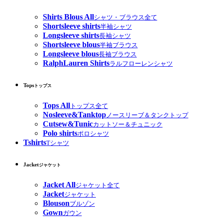
Shirts Blous All
シャツ・ブラウス全て
Shortsleeve shirts
半袖シャツ
Longsleeve shirts
長袖シャツ
Shortsleeve blous
半袖ブラウス
Longsleeve blous
長袖ブラウス
RalphLauren Shirts
ラルフローレンシャツ
Tops
トップス
Tops All
トップス全て
Nosleeve&Tanktop
ノースリーブ＆タンクトップ
Cutsew&Tunic
カットソー＆チュニック
Polo shirts
ポロシャツ
Tshirts
Tシャツ
Jacket
ジャケット
Jacket All
ジャケット全て
Jacket
ジャケット
Blouson
ブルゾン
Gown
ガウン