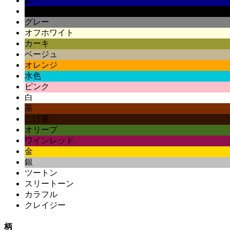
紺
黒
グレー
オフホワイト
カーキ
ベージュ
オレンジ
水色
ピンク
白
茶
こげ茶
オリーブ
ワインレッド
金
銀
ツートン
スリートーン
カラフル
クレイジー
柄