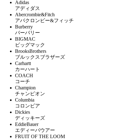
Adidas
アディダス
Abercrombie&Fitch
アバクロンビー&フィッチ
Burberry
バーバリー
BIGMAC
ビッグマック
BrooksBrothers
ブルックスブラザーズ
Carhartt
カーハート
COACH
コーチ
Champion
チャンピオン
Columbia
コロンビア
Dickies
ディッキーズ
EddieBauer
エディーバウアー
FRUIT OF THE LOOM