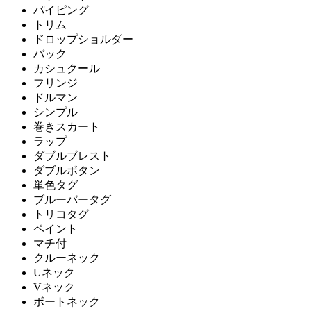
パイピング
トリム
ドロップショルダー
バック
カシュクール
フリンジ
ドルマン
シンプル
巻きスカート
ラップ
ダブルブレスト
ダブルボタン
単色タグ
ブルーバータグ
トリコタグ
ペイント
マチ付
クルーネック
Uネック
Vネック
ボートネック