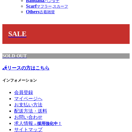
Bandana
バンダナ
Scarf
マフラー,スカーフ
Others
古着雑貨
SALE
SOLD OUT
リースの方はこちら
インフォメーション
会員登録
マイページへ
お支払い方法
配送方法・送料
お問い合わせ
求人情報
→採用強化中！
サイトマップ