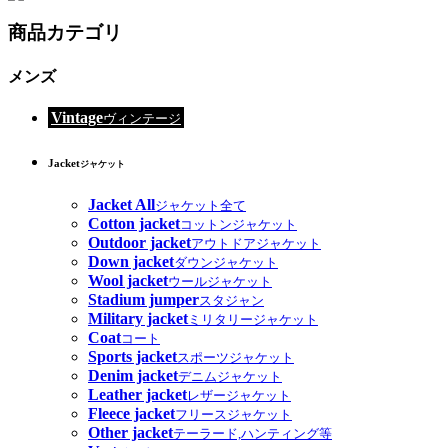
商品カテゴリ
メンズ
Vintage
ヴィンテージ
Jacket
ジャケット
Jacket All
ジャケット全て
Cotton jacket
コットンジャケット
Outdoor jacket
アウトドアジャケット
Down jacket
ダウンジャケット
Wool jacket
ウールジャケット
Stadium jumper
スタジャン
Military jacket
ミリタリージャケット
Coat
コート
Sports jacket
スポーツジャケット
Denim jacket
デニムジャケット
Leather jacket
レザージャケット
Fleece jacket
フリースジャケット
Other jacket
テーラード,ハンティング等