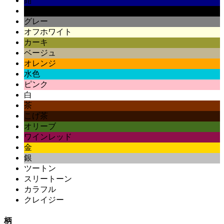
紺
黒
グレー
オフホワイト
カーキ
ベージュ
オレンジ
水色
ピンク
白
茶
こげ茶
オリーブ
ワインレッド
金
銀
ツートン
スリートーン
カラフル
クレイジー
柄