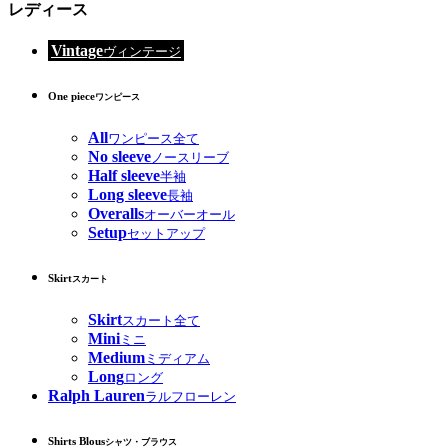
レディース
Vintage
ヴィンテージ
One piece
ワンピース
All
ワンピース全て
No sleeve
ノースリーブ
Half sleeve
半袖
Long sleeve
長袖
Overalls
オーバーオール
Setup
セットアップ
Skirt
スカート
Skirt
スカート全て
Mini
ミニ
Medium
ミディアム
Long
ロング
Ralph Lauren
ラルフローレン
Shirts Blous
シャツ・ブラウス