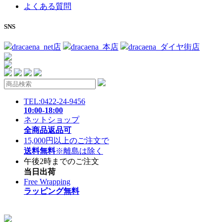
よくある質問
SNS
dracaena_net店
dracaena_本店
dracaena_ダイヤ街店
TEL:0422-24-9456
10:00-18:00
ネットショップ
全商品返品可
15,000円以上のご注文で
送料無料
※離島は除く
午後2時までのご注文
当日出荷
Free Wrapping
ラッピング無料