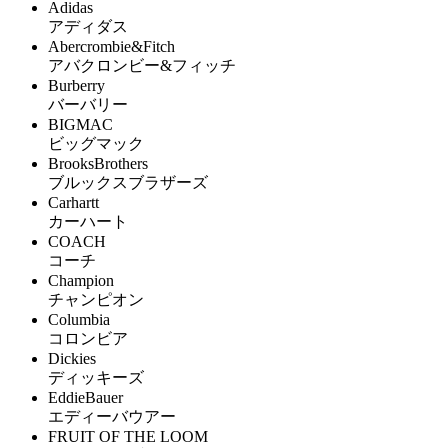
Adidas
アディダス
Abercrombie&Fitch
アバクロンビー&フィッチ
Burberry
バーバリー
BIGMAC
ビッグマック
BrooksBrothers
ブルックスブラザーズ
Carhartt
カーハート
COACH
コーチ
Champion
チャンピオン
Columbia
コロンビア
Dickies
ディッキーズ
EddieBauer
エディーバウアー
FRUIT OF THE LOOM