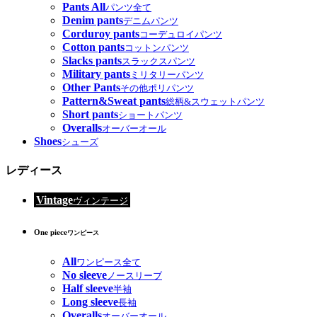
Pants All
パンツ全て
Denim pants
デニムパンツ
Corduroy pants
コーデュロイパンツ
Cotton pants
コットンパンツ
Slacks pants
スラックスパンツ
Military pants
ミリタリーパンツ
Other Pants
その他ポリパンツ
Pattern&Sweat pants
総柄&スウェットパンツ
Short pants
ショートパンツ
Overalls
オーバーオール
Shoes
シューズ
レディース
Vintage
ヴィンテージ
One piece
ワンピース
All
ワンピース全て
No sleeve
ノースリーブ
Half sleeve
半袖
Long sleeve
長袖
Overalls
オーバーオール