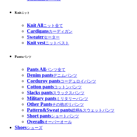
Knit
ニット
Knit All
ニット全て
Cardigans
カーディガン
Sweater
セーター
Knit vest
ニットベスト
Pants
パンツ
Pants All
パンツ全て
Denim pants
デニムパンツ
Corduroy pants
コーデュロイパンツ
Cotton pants
コットンパンツ
Slacks pants
スラックスパンツ
Military pants
ミリタリーパンツ
Other Pants
その他ポリパンツ
Pattern&Sweat pants
総柄&スウェットパンツ
Short pants
ショートパンツ
Overalls
オーバーオール
Shoes
シューズ