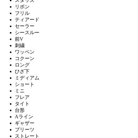
スタッズ
リボン
フリル
ティアード
セーラー
シースルー
前V
刺繍
ワッペン
コクーン
ロング
ひざ下
ミディアム
ショート
ミニ
フレア
タイト
台形
Aライン
ギャザー
プリーツ
ストレート