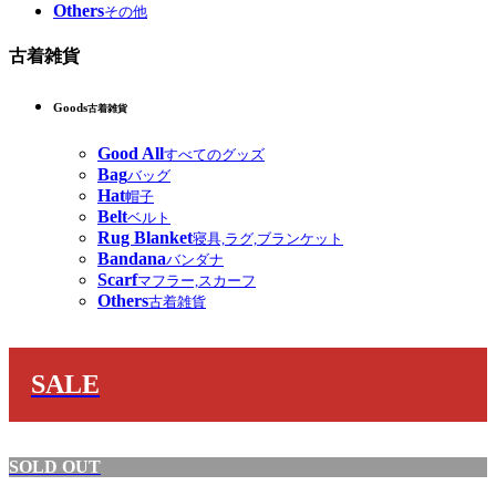
Others
その他
古着雑貨
Goods
古着雑貨
Good All
すべてのグッズ
Bag
バッグ
Hat
帽子
Belt
ベルト
Rug Blanket
寝具,ラグ,ブランケット
Bandana
バンダナ
Scarf
マフラー,スカーフ
Others
古着雑貨
SALE
SOLD OUT