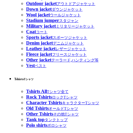
Outdoor jacket
アウトドアジャケット
Down jacket
ダウンジャケット
Wool jacket
ウールジャケット
Stadium jumper
スタジャン
Military jacket
ミリタリージャケット
Coat
コート
Sports jacket
スポーツジャケット
Denim jacket
デニムジャケット
Leather jacket
レザージャケット
Fleece jacket
フリースジャケット
Other jacket
テーラード,ハンティング等
Vest
ベスト
Tshirts
Tシャツ
Tshirts All
Tシャツ全て
Rock Tshirts
ロックTシャツ
Character Tshirts
キャラクターTシャツ
Old Tshirts
オールドTシャツ
Other Tshirts
その他Tシャツ
Tank top
タンクトップ
Polo shirts
ポロシャツ