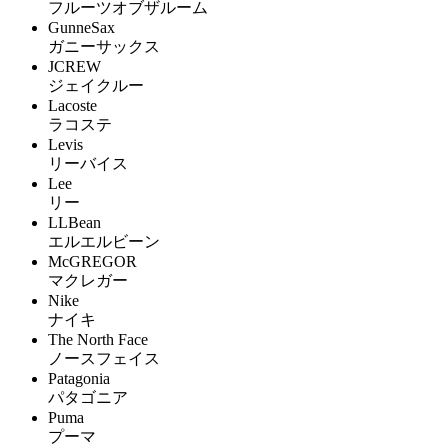
フルーツオブザルーム
GunneSax
ガニーサックス
JCREW
ジェイクルー
Lacoste
ラコステ
Levis
リーバイス
Lee
リー
LLBean
エルエルビーン
McGREGOR
マクレガー
Nike
ナイキ
The North Face
ノースフェイス
Patagonia
パタゴニア
Puma
プーマ