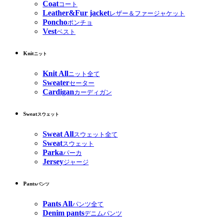
Coat
コート
Leather&Fur jacket
レザー＆ファージャケット
Poncho
ポンチョ
Vest
ベスト
Knit
ニット
Knit All
ニット全て
Sweater
セーター
Cardigan
カーディガン
Sweat
スウェット
Sweat All
スウェット全て
Sweat
スウェット
Parka
パーカ
Jersey
ジャージ
Pants
パンツ
Pants All
パンツ全て
Denim pants
デニムパンツ