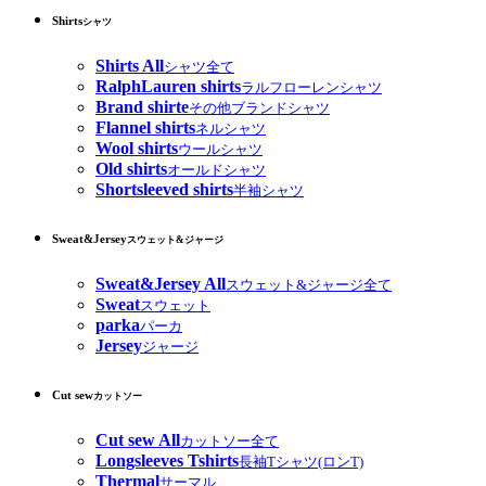
Shirts
シャツ
Shirts All
シャツ全て
RalphLauren shirts
ラルフローレンシャツ
Brand shirte
その他ブランドシャツ
Flannel shirts
ネルシャツ
Wool shirts
ウールシャツ
Old shirts
オールドシャツ
Shortsleeved shirts
半袖シャツ
Sweat&Jersey
スウェット&ジャージ
Sweat&Jersey All
スウェット&ジャージ全て
Sweat
スウェット
parka
パーカ
Jersey
ジャージ
Cut sew
カットソー
Cut sew All
カットソー全て
Longsleeves Tshirts
長袖Tシャツ(ロンT)
Thermal
サーマル