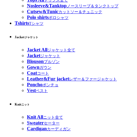
トップス全て
Nosleeve&Tanktop
ノースリーブ＆タンクトップ
Cutsew&Tunic
カットソー＆チュニック
Polo shirts
ポロシャツ
Tshirts
Tシャツ
Jacket
ジャケット
Jacket All
ジャケット全て
Jacket
ジャケット
Blouson
ブルゾン
Gown
ガウン
Coat
コート
Leather&Fur jacket
レザー＆ファージャケット
Poncho
ポンチョ
Vest
ベスト
Knit
ニット
Knit All
ニット全て
Sweater
セーター
Cardigan
カーディガン