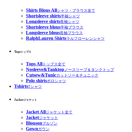
Shirts Blous All
シャツ・ブラウス全て
Shortsleeve shirts
半袖シャツ
Longsleeve shirts
長袖シャツ
Shortsleeve blous
半袖ブラウス
Longsleeve blous
長袖ブラウス
RalphLauren Shirts
ラルフローレンシャツ
Tops
トップス
Tops All
トップス全て
Nosleeve&Tanktop
ノースリーブ＆タンクトップ
Cutsew&Tunic
カットソー＆チュニック
Polo shirts
ポロシャツ
Tshirts
Tシャツ
Jacket
ジャケット
Jacket All
ジャケット全て
Jacket
ジャケット
Blouson
ブルゾン
Gown
ガウン