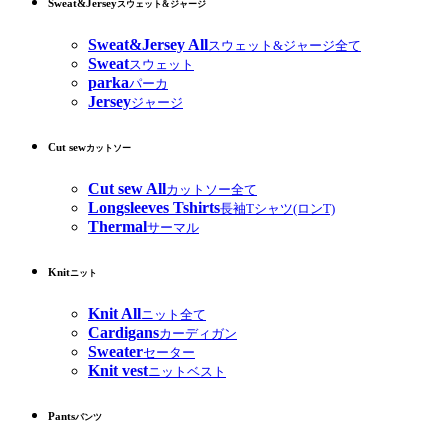
Sweat&Jersey
スウェット&ジャージ
Sweat&Jersey All
スウェット&ジャージ全て
Sweat
スウェット
parka
パーカ
Jersey
ジャージ
Cut sew
カットソー
Cut sew All
カットソー全て
Longsleeves Tshirts
長袖Tシャツ(ロンT)
Thermal
サーマル
Knit
ニット
Knit All
ニット全て
Cardigans
カーディガン
Sweater
セーター
Knit vest
ニットベスト
Pants
パンツ