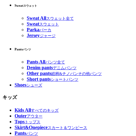
Sweat
スウェット
Sweat All
スウェット全て
Sweat
スウェット
Parka
パーカ
Jersey
ジャージ
Pants
パンツ
Pants All
パンツ全て
Denim pants
デニムパンツ
Other pants
総柄&チノパンその他パンツ
Short pants
ショートパンツ
Shoes
シューズ
キッズ
Kids All
すべてのキッズ
Outer
アウター
Tops
トップス
Skirt&Onepiece
スカート＆ワンピース
Pants
パンツ