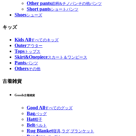
Other pants
総柄&チノパンその他パンツ
Short pants
ショートパンツ
Shoes
シューズ
キッズ
Kids All
すべてのキッズ
Outer
アウター
Tops
トップス
Skirt&Onepiece
スカート＆ワンピース
Pants
パンツ
Others
その他
古着雑貨
Goods
古着雑貨
Good All
すべてのグッズ
Bag
バッグ
Hat
帽子
Belt
ベルト
Rug Blanket
寝具,ラグ,ブランケット