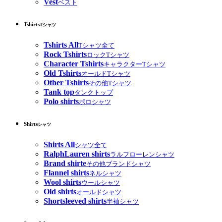
Vest
ベスト
Tshirts
Tシャツ
Tshirts All
Tシャツ全て
Rock Tshirts
ロックTシャツ
Character Tshirts
キャラクターTシャツ
Old Tshirts
オールドTシャツ
Other Tshirts
その他Tシャツ
Tank top
タンクトップ
Polo shirts
ポロシャツ
Shirts
シャツ
Shirts All
シャツ全て
RalphLauren shirts
ラルフローレンシャツ
Brand shirte
その他ブランドシャツ
Flannel shirts
ネルシャツ
Wool shirts
ウールシャツ
Old shirts
オールドシャツ
Shortsleeved shirts
半袖シャツ