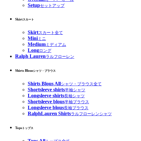
Setup
セットアップ
Skirt
スカート
Skirt
スカート全て
Mini
ミニ
Medium
ミディアム
Long
ロング
Ralph Lauren
ラルフローレン
Shirts Blous
シャツ・ブラウス
Shirts Blous All
シャツ・ブラウス全て
Shortsleeve shirts
半袖シャツ
Longsleeve shirts
長袖シャツ
Shortsleeve blous
半袖ブラウス
Longsleeve blous
長袖ブラウス
RalphLauren Shirts
ラルフローレンシャツ
Tops
トップス
Tops All