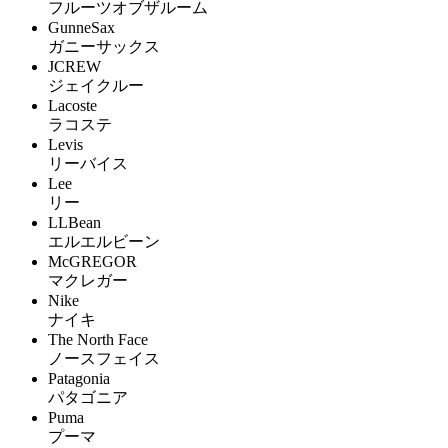
フルーツオブザルーム
GunneSax
ガニーサックス
JCREW
ジェイクルー
Lacoste
ラコステ
Levis
リーバイス
Lee
リー
LLBean
エルエルビーン
McGREGOR
マクレガー
Nike
ナイキ
The North Face
ノースフェイス
Patagonia
パタゴニア
Puma
プーマ