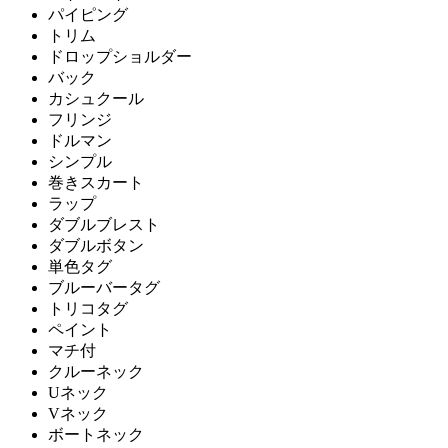
パイピング
トリム
ドロップショルダー
バック
カシュクール
フリンジ
ドルマン
シンプル
巻きスカート
ラップ
ダブルブレスト
ダブルボタン
単色タグ
ブルーバータグ
トリコタグ
ペイント
マチ付
クルーネック
Uネック
Vネック
ボートネック