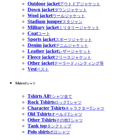
Outdoor jacket
アウトドアジャケット
Down jacket
ダウンジャケット
Wool jacket
ウールジャケット
Stadium jumper
スタジャン
Military jacket
ミリタリージャケット
Coat
コート
Sports jacket
スポーツジャケット
Denim jacket
デニムジャケット
Leather jacket
レザージャケット
Fleece jacket
フリースジャケット
Other jacket
テーラード,ハンティング等
Vest
ベスト
Tshirts
Tシャツ
Tshirts All
Tシャツ全て
Rock Tshirts
ロックTシャツ
Character Tshirts
キャラクターTシャツ
Old Tshirts
オールドTシャツ
Other Tshirts
その他Tシャツ
Tank top
タンクトップ
Polo shirts
ポロシャツ