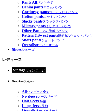
Pants All
パンツ全て
Denim pants
デニムパンツ
Corduroy pants
コーデュロイパンツ
Cotton pants
コットンパンツ
Slacks pants
スラックスパンツ
Military pants
ミリタリーパンツ
Other Pants
その他ポリパンツ
Pattern&Sweat pants
総柄&スウェットパンツ
Short pants
ショートパンツ
Overalls
オーバーオール
Shoes
シューズ
レディース
Vintage
ヴィンテージ
One piece
ワンピース
All
ワンピース全て
No sleeve
ノースリーブ
Half sleeve
半袖
Long sleeve
長袖
Overalls
オーバーオール