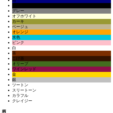
紺
黒
グレー
オフホワイト
カーキ
ベージュ
オレンジ
水色
ピンク
白
茶
こげ茶
オリーブ
ワインレッド
金
銀
ツートン
スリートーン
カラフル
クレイジー
柄