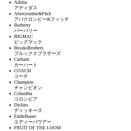
Adidas
アディダス
Abercrombie&Fitch
アバクロンビー&フィッチ
Burberry
バーバリー
BIGMAC
ビッグマック
BrooksBrothers
ブルックスブラザーズ
Carhartt
カーハート
COACH
コーチ
Champion
チャンピオン
Columbia
コロンビア
Dickies
ディッキーズ
EddieBauer
エディーバウアー
FRUIT OF THE LOOM