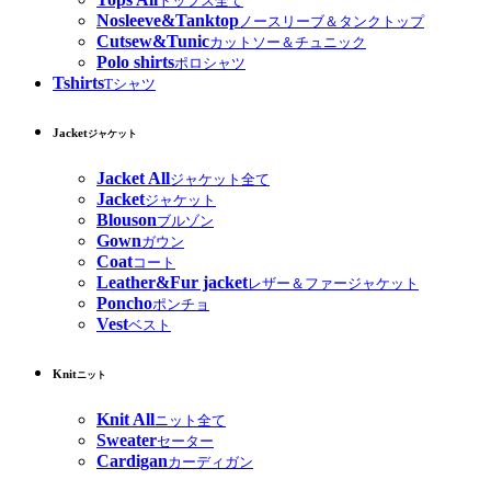
トップス全て
Nosleeve&Tanktop
ノースリーブ＆タンクトップ
Cutsew&Tunic
カットソー＆チュニック
Polo shirts
ポロシャツ
Tshirts
Tシャツ
Jacket
ジャケット
Jacket All
ジャケット全て
Jacket
ジャケット
Blouson
ブルゾン
Gown
ガウン
Coat
コート
Leather&Fur jacket
レザー＆ファージャケット
Poncho
ポンチョ
Vest
ベスト
Knit
ニット
Knit All
ニット全て
Sweater
セーター
Cardigan
カーディガン