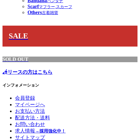
Bandana
バンダナ
Scarf
マフラー,スカーフ
Others
古着雑貨
SALE
SOLD OUT
リースの方はこちら
インフォメーション
会員登録
マイページへ
お支払い方法
配送方法・送料
お問い合わせ
求人情報
→採用強化中！
サイトマップ