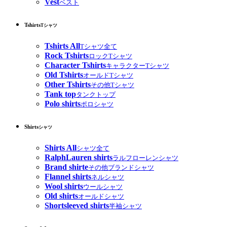
Vest
ベスト
Tshirts
Tシャツ
Tshirts All
Tシャツ全て
Rock Tshirts
ロックTシャツ
Character Tshirts
キャラクターTシャツ
Old Tshirts
オールドTシャツ
Other Tshirts
その他Tシャツ
Tank top
タンクトップ
Polo shirts
ポロシャツ
Shirts
シャツ
Shirts All
シャツ全て
RalphLauren shirts
ラルフローレンシャツ
Brand shirte
その他ブランドシャツ
Flannel shirts
ネルシャツ
Wool shirts
ウールシャツ
Old shirts
オールドシャツ
Shortsleeved shirts
半袖シャツ