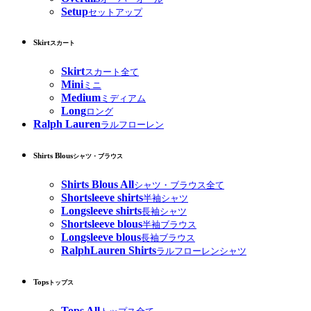
Setup
セットアップ
Skirt
スカート
Skirt
スカート全て
Mini
ミニ
Medium
ミディアム
Long
ロング
Ralph Lauren
ラルフローレン
Shirts Blous
シャツ・ブラウス
Shirts Blous All
シャツ・ブラウス全て
Shortsleeve shirts
半袖シャツ
Longsleeve shirts
長袖シャツ
Shortsleeve blous
半袖ブラウス
Longsleeve blous
長袖ブラウス
RalphLauren Shirts
ラルフローレンシャツ
Tops
トップス
Tops All