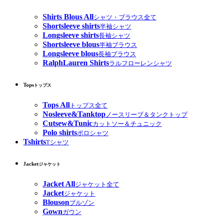
Shirts Blous All
シャツ・ブラウス全て
Shortsleeve shirts
半袖シャツ
Longsleeve shirts
長袖シャツ
Shortsleeve blous
半袖ブラウス
Longsleeve blous
長袖ブラウス
RalphLauren Shirts
ラルフローレンシャツ
Tops
トップス
Tops All
トップス全て
Nosleeve&Tanktop
ノースリーブ＆タンクトップ
Cutsew&Tunic
カットソー＆チュニック
Polo shirts
ポロシャツ
Tshirts
Tシャツ
Jacket
ジャケット
Jacket All
ジャケット全て
Jacket
ジャケット
Blouson
ブルゾン
Gown
ガウン