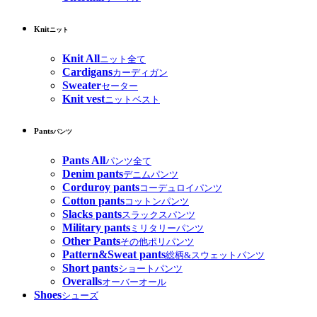
Knit
ニット
Knit All
ニット全て
Cardigans
カーディガン
Sweater
セーター
Knit vest
ニットベスト
Pants
パンツ
Pants All
パンツ全て
Denim pants
デニムパンツ
Corduroy pants
コーデュロイパンツ
Cotton pants
コットンパンツ
Slacks pants
スラックスパンツ
Military pants
ミリタリーパンツ
Other Pants
その他ポリパンツ
Pattern&Sweat pants
総柄&スウェットパンツ
Short pants
ショートパンツ
Overalls
オーバーオール
Shoes
シューズ