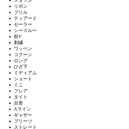
スタッズ
リボン
フリル
ティアード
セーラー
シースルー
前V
刺繍
ワッペン
コクーン
ロング
ひざ下
ミディアム
ショート
ミニ
フレア
タイト
台形
Aライン
ギャザー
プリーツ
ストレート