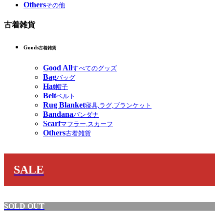
Others
その他
古着雑貨
Goods
古着雑貨
Good All
すべてのグッズ
Bag
バッグ
Hat
帽子
Belt
ベルト
Rug Blanket
寝具,ラグ,ブランケット
Bandana
バンダナ
Scarf
マフラー,スカーフ
Others
古着雑貨
SALE
SOLD OUT