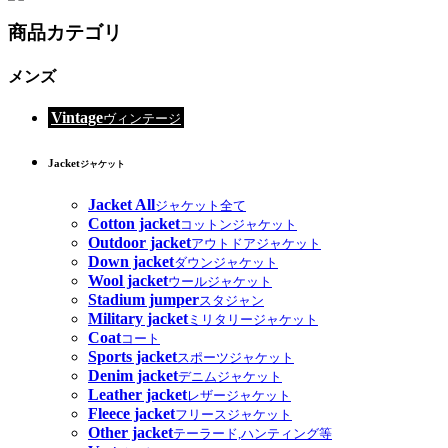
商品カテゴリ
メンズ
Vintage
ヴィンテージ
Jacket
ジャケット
Jacket All
ジャケット全て
Cotton jacket
コットンジャケット
Outdoor jacket
アウトドアジャケット
Down jacket
ダウンジャケット
Wool jacket
ウールジャケット
Stadium jumper
スタジャン
Military jacket
ミリタリージャケット
Coat
コート
Sports jacket
スポーツジャケット
Denim jacket
デニムジャケット
Leather jacket
レザージャケット
Fleece jacket
フリースジャケット
Other jacket
テーラード,ハンティング等