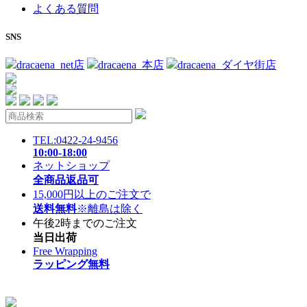
よくある質問
SNS
dracaena_net店
dracaena_本店
dracaena_ダイヤ街店
TEL:0422-24-9456
10:00-18:00
ネットショップ
全商品返品可
15,000円以上のご注文で
送料無料
※離島は除く
午後2時までのご注文
当日出荷
Free Wrapping
ラッピング無料