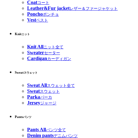
Coat
コート
Leather&Fur jacket
レザー＆ファージャケット
Poncho
ポンチョ
Vest
ベスト
Knit
ニット
Knit All
ニット全て
Sweater
セーター
Cardigan
カーディガン
Sweat
スウェット
Sweat All
スウェット全て
Sweat
スウェット
Parka
パーカ
Jersey
ジャージ
Pants
パンツ
Pants All
パンツ全て
Denim pants
デニムパンツ