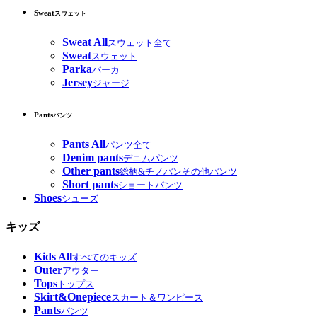
Sweat
スウェット
Sweat All
スウェット全て
Sweat
スウェット
Parka
パーカ
Jersey
ジャージ
Pants
パンツ
Pants All
パンツ全て
Denim pants
デニムパンツ
Other pants
総柄&チノパンその他パンツ
Short pants
ショートパンツ
Shoes
シューズ
キッズ
Kids All
すべてのキッズ
Outer
アウター
Tops
トップス
Skirt&Onepiece
スカート＆ワンピース
Pants
パンツ