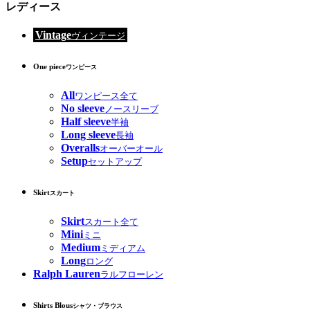
レディース
Vintage
ヴィンテージ
One piece
ワンピース
All
ワンピース全て
No sleeve
ノースリーブ
Half sleeve
半袖
Long sleeve
長袖
Overalls
オーバーオール
Setup
セットアップ
Skirt
スカート
Skirt
スカート全て
Mini
ミニ
Medium
ミディアム
Long
ロング
Ralph Lauren
ラルフローレン
Shirts Blous
シャツ・ブラウス