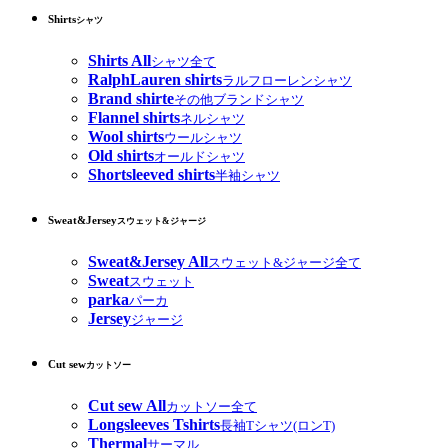
Shirts
シャツ
Shirts All
シャツ全て
RalphLauren shirts
ラルフローレンシャツ
Brand shirte
その他ブランドシャツ
Flannel shirts
ネルシャツ
Wool shirts
ウールシャツ
Old shirts
オールドシャツ
Shortsleeved shirts
半袖シャツ
Sweat&Jersey
スウェット&ジャージ
Sweat&Jersey All
スウェット&ジャージ全て
Sweat
スウェット
parka
パーカ
Jersey
ジャージ
Cut sew
カットソー
Cut sew All
カットソー全て
Longsleeves Tshirts
長袖Tシャツ(ロンT)
Thermal
サーマル