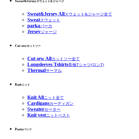
Sweat&Jersey
スウェット&ジャージ
Sweat&Jersey All
スウェット&ジャージ全て
Sweat
スウェット
parka
パーカ
Jersey
ジャージ
Cut sew
カットソー
Cut sew All
カットソー全て
Longsleeves Tshirts
長袖Tシャツ(ロンT)
Thermal
サーマル
Knit
ニット
Knit All
ニット全て
Cardigans
カーディガン
Sweater
セーター
Knit vest
ニットベスト
Pants
パンツ