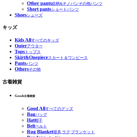
Other pants
総柄&チノパンその他パンツ
Short pants
ショートパンツ
Shoes
シューズ
キッズ
Kids All
すべてのキッズ
Outer
アウター
Tops
トップス
Skirt&Onepiece
スカート＆ワンピース
Pants
パンツ
Others
その他
古着雑貨
Goods
古着雑貨
Good All
すべてのグッズ
Bag
バッグ
Hat
帽子
Belt
ベルト
Rug Blanket
寝具,ラグ,ブランケット