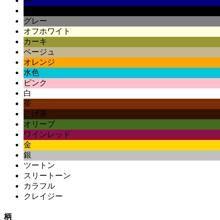
紺
黒
グレー
オフホワイト
カーキ
ベージュ
オレンジ
水色
ピンク
白
茶
こげ茶
オリーブ
ワインレッド
金
銀
ツートン
スリートーン
カラフル
クレイジー
柄