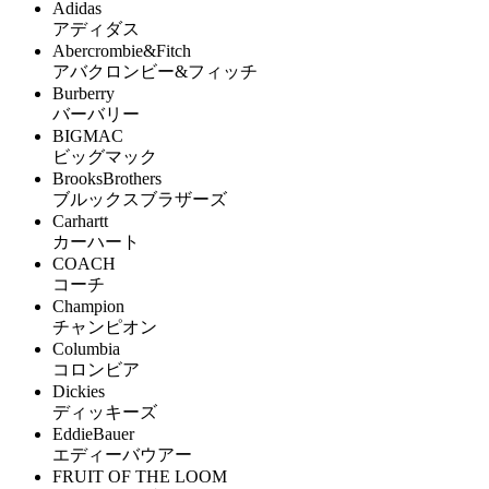
Adidas
アディダス
Abercrombie&Fitch
アバクロンビー&フィッチ
Burberry
バーバリー
BIGMAC
ビッグマック
BrooksBrothers
ブルックスブラザーズ
Carhartt
カーハート
COACH
コーチ
Champion
チャンピオン
Columbia
コロンビア
Dickies
ディッキーズ
EddieBauer
エディーバウアー
FRUIT OF THE LOOM