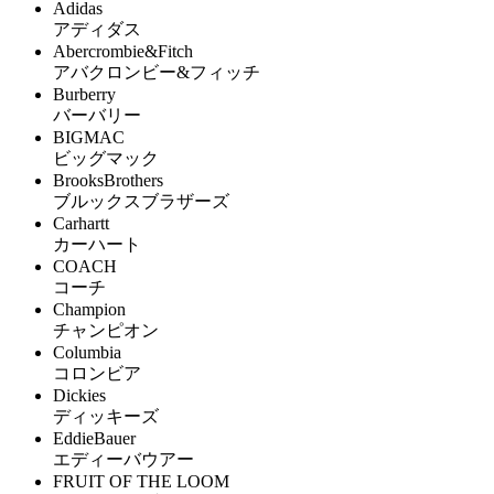
Adidas
アディダス
Abercrombie&Fitch
アバクロンビー&フィッチ
Burberry
バーバリー
BIGMAC
ビッグマック
BrooksBrothers
ブルックスブラザーズ
Carhartt
カーハート
COACH
コーチ
Champion
チャンピオン
Columbia
コロンビア
Dickies
ディッキーズ
EddieBauer
エディーバウアー
FRUIT OF THE LOOM