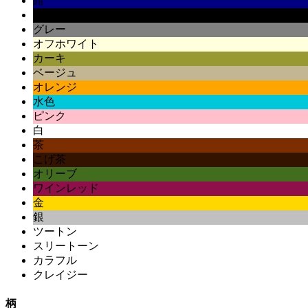
紺
黒
グレー
オフホワイト
カーキ
ベージュ
オレンジ
水色
ピンク
白
茶
こげ茶
オリーブ
ワインレッド
金
銀
ツートン
スリートーン
カラフル
クレイジー
柄