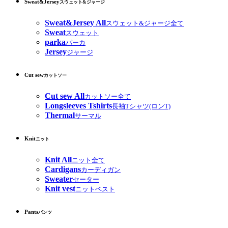
Sweat&Jersey
スウェット&ジャージ
Sweat&Jersey All
スウェット&ジャージ全て
Sweat
スウェット
parka
パーカ
Jersey
ジャージ
Cut sew
カットソー
Cut sew All
カットソー全て
Longsleeves Tshirts
長袖Tシャツ(ロンT)
Thermal
サーマル
Knit
ニット
Knit All
ニット全て
Cardigans
カーディガン
Sweater
セーター
Knit vest
ニットベスト
Pants
パンツ