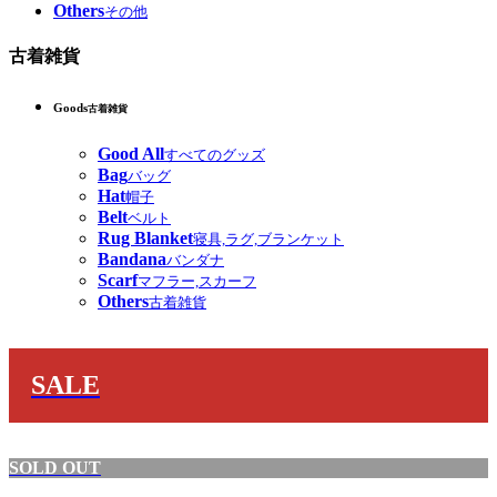
Others
その他
古着雑貨
Goods
古着雑貨
Good All
すべてのグッズ
Bag
バッグ
Hat
帽子
Belt
ベルト
Rug Blanket
寝具,ラグ,ブランケット
Bandana
バンダナ
Scarf
マフラー,スカーフ
Others
古着雑貨
SALE
SOLD OUT