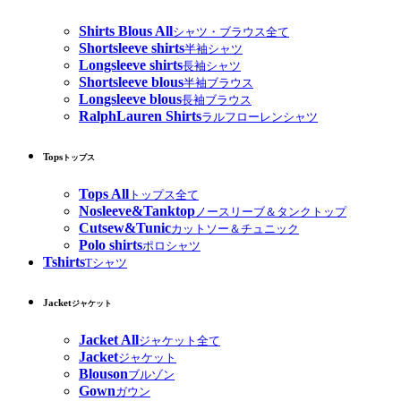
Shirts Blous All
シャツ・ブラウス全て
Shortsleeve shirts
半袖シャツ
Longsleeve shirts
長袖シャツ
Shortsleeve blous
半袖ブラウス
Longsleeve blous
長袖ブラウス
RalphLauren Shirts
ラルフローレンシャツ
Tops
トップス
Tops All
トップス全て
Nosleeve&Tanktop
ノースリーブ＆タンクトップ
Cutsew&Tunic
カットソー＆チュニック
Polo shirts
ポロシャツ
Tshirts
Tシャツ
Jacket
ジャケット
Jacket All
ジャケット全て
Jacket
ジャケット
Blouson
ブルゾン
Gown
ガウン