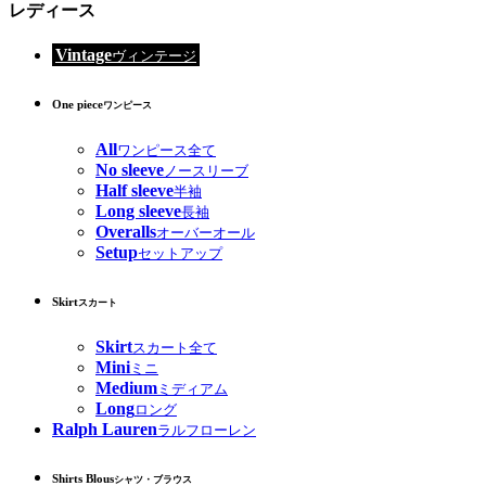
レディース
Vintage
ヴィンテージ
One piece
ワンピース
All
ワンピース全て
No sleeve
ノースリーブ
Half sleeve
半袖
Long sleeve
長袖
Overalls
オーバーオール
Setup
セットアップ
Skirt
スカート
Skirt
スカート全て
Mini
ミニ
Medium
ミディアム
Long
ロング
Ralph Lauren
ラルフローレン
Shirts Blous
シャツ・ブラウス