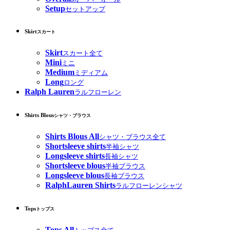
Setup
セットアップ
Skirt
スカート
Skirt
スカート全て
Mini
ミニ
Medium
ミディアム
Long
ロング
Ralph Lauren
ラルフローレン
Shirts Blous
シャツ・ブラウス
Shirts Blous All
シャツ・ブラウス全て
Shortsleeve shirts
半袖シャツ
Longsleeve shirts
長袖シャツ
Shortsleeve blous
半袖ブラウス
Longsleeve blous
長袖ブラウス
RalphLauren Shirts
ラルフローレンシャツ
Tops
トップス
Tops All