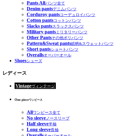
Pants All
パンツ全て
Denim pants
デニムパンツ
Corduroy pants
コーデュロイパンツ
Cotton pants
コットンパンツ
Slacks pants
スラックスパンツ
Military pants
ミリタリーパンツ
Other Pants
その他ポリパンツ
Pattern&Sweat pants
総柄&スウェットパンツ
Short pants
ショートパンツ
Overalls
オーバーオール
Shoes
シューズ
レディース
Vintage
ヴィンテージ
One piece
ワンピース
All
ワンピース全て
No sleeve
ノースリーブ
Half sleeve
半袖
Long sleeve
長袖
Overalls
オーバーオール