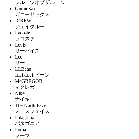
フルーツオブザルーム
GunneSax
ガニーサックス
JCREW
ジェイクルー
Lacoste
ラコステ
Levis
リーバイス
Lee
リー
LLBean
エルエルビーン
McGREGOR
マクレガー
Nike
ナイキ
The North Face
ノースフェイス
Patagonia
パタゴニア
Puma
プーマ