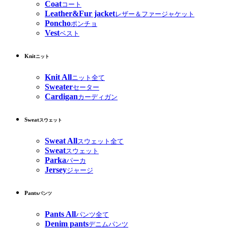
Coat
コート
Leather&Fur jacket
レザー＆ファージャケット
Poncho
ポンチョ
Vest
ベスト
Knit
ニット
Knit All
ニット全て
Sweater
セーター
Cardigan
カーディガン
Sweat
スウェット
Sweat All
スウェット全て
Sweat
スウェット
Parka
パーカ
Jersey
ジャージ
Pants
パンツ
Pants All
パンツ全て
Denim pants
デニムパンツ