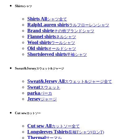
Shirts
シャツ
Shirts All
シャツ全て
RalphLauren shirts
ラルフローレンシャツ
Brand shirte
その他ブランドシャツ
Flannel shirts
ネルシャツ
Wool shirts
ウールシャツ
Old shirts
オールドシャツ
Shortsleeved shirts
半袖シャツ
Sweat&Jersey
スウェット&ジャージ
Sweat&Jersey All
スウェット&ジャージ全て
Sweat
スウェット
parka
パーカ
Jersey
ジャージ
Cut sew
カットソー
Cut sew All
カットソー全て
Longsleeves Tshirts
長袖Tシャツ(ロンT)
Thermal
サーマル