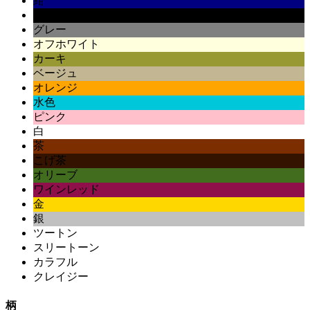
紺
黒
グレー
オフホワイト
カーキ
ベージュ
オレンジ
水色
ピンク
白
茶
こげ茶
オリーブ
ワインレッド
金
銀
ツートン
スリートーン
カラフル
クレイジー
柄