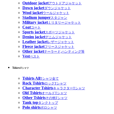
Outdoor jacket
アウトドアジャケット
Down jacket
ダウンジャケット
Wool jacket
ウールジャケット
Stadium jumper
スタジャン
Military jacket
ミリタリージャケット
Coat
コート
Sports jacket
スポーツジャケット
Denim jacket
デニムジャケット
Leather jacket
レザージャケット
Fleece jacket
フリースジャケット
Other jacket
テーラード,ハンティング等
Vest
ベスト
Tshirts
Tシャツ
Tshirts All
Tシャツ全て
Rock Tshirts
ロックTシャツ
Character Tshirts
キャラクターTシャツ
Old Tshirts
オールドTシャツ
Other Tshirts
その他Tシャツ
Tank top
タンクトップ
Polo shirts
ポロシャツ