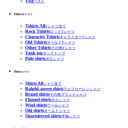
Vest
ベスト
Tshirts
Tシャツ
Tshirts All
Tシャツ全て
Rock Tshirts
ロックTシャツ
Character Tshirts
キャラクターTシャツ
Old Tshirts
オールドTシャツ
Other Tshirts
その他Tシャツ
Tank top
タンクトップ
Polo shirts
ポロシャツ
Shirts
シャツ
Shirts All
シャツ全て
RalphLauren shirts
ラルフローレンシャツ
Brand shirte
その他ブランドシャツ
Flannel shirts
ネルシャツ
Wool shirts
ウールシャツ
Old shirts
オールドシャツ
Shortsleeved shirts
半袖シャツ