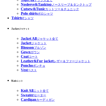
トップス全て
Nosleeve&Tanktop
ノースリーブ＆タンクトップ
Cutsew&Tunic
カットソー＆チュニック
Polo shirts
ポロシャツ
Tshirts
Tシャツ
Jacket
ジャケット
Jacket All
ジャケット全て
Jacket
ジャケット
Blouson
ブルゾン
Gown
ガウン
Coat
コート
Leather&Fur jacket
レザー＆ファージャケット
Poncho
ポンチョ
Vest
ベスト
Knit
ニット
Knit All
ニット全て
Sweater
セーター
Cardigan
カーディガン