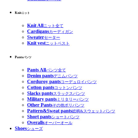
Knit
ニット
Knit All
ニット全て
Cardigans
カーディガン
Sweater
セーター
Knit vest
ニットベスト
Pants
パンツ
Pants All
パンツ全て
Denim pants
デニムパンツ
Corduroy pants
コーデュロイパンツ
Cotton pants
コットンパンツ
Slacks pants
スラックスパンツ
Military pants
ミリタリーパンツ
Other Pants
その他ポリパンツ
Pattern&Sweat pants
総柄&スウェットパンツ
Short pants
ショートパンツ
Overalls
オーバーオール
Shoes
シューズ