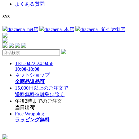
よくある質問
SNS
dracaena_net店
dracaena_本店
dracaena_ダイヤ街店
TEL:0422-24-9456
10:00-18:00
ネットショップ
全商品返品可
15,000円以上のご注文で
送料無料
※離島は除く
午後2時までのご注文
当日出荷
Free Wrapping
ラッピング無料