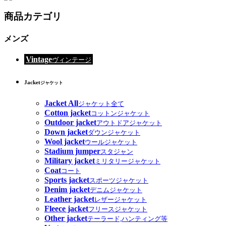
商品カテゴリ
メンズ
Vintage
ヴィンテージ
Jacket
ジャケット
Jacket All
ジャケット全て
Cotton jacket
コットンジャケット
Outdoor jacket
アウトドアジャケット
Down jacket
ダウンジャケット
Wool jacket
ウールジャケット
Stadium jumper
スタジャン
Military jacket
ミリタリージャケット
Coat
コート
Sports jacket
スポーツジャケット
Denim jacket
デニムジャケット
Leather jacket
レザージャケット
Fleece jacket
フリースジャケット
Other jacket
テーラード,ハンティング等