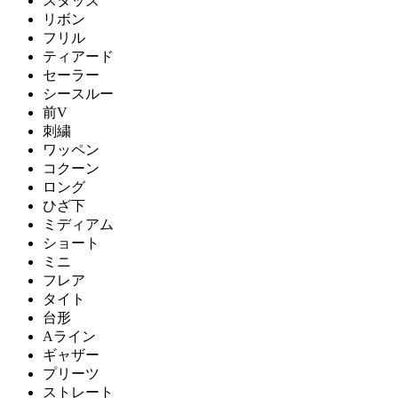
スタッズ
リボン
フリル
ティアード
セーラー
シースルー
前V
刺繍
ワッペン
コクーン
ロング
ひざ下
ミディアム
ショート
ミニ
フレア
タイト
台形
Aライン
ギャザー
プリーツ
ストレート