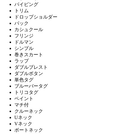
パイピング
トリム
ドロップショルダー
バック
カシュクール
フリンジ
ドルマン
シンプル
巻きスカート
ラップ
ダブルブレスト
ダブルボタン
単色タグ
ブルーバータグ
トリコタグ
ペイント
マチ付
クルーネック
Uネック
Vネック
ボートネック