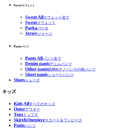
Sweat
スウェット
Sweat All
スウェット全て
Sweat
スウェット
Parka
パーカ
Jersey
ジャージ
Pants
パンツ
Pants All
パンツ全て
Denim pants
デニムパンツ
Other pants
総柄&チノパンその他パンツ
Short pants
ショートパンツ
Shoes
シューズ
キッズ
Kids All
すべてのキッズ
Outer
アウター
Tops
トップス
Skirt&Onepiece
スカート＆ワンピース
Pants
パンツ