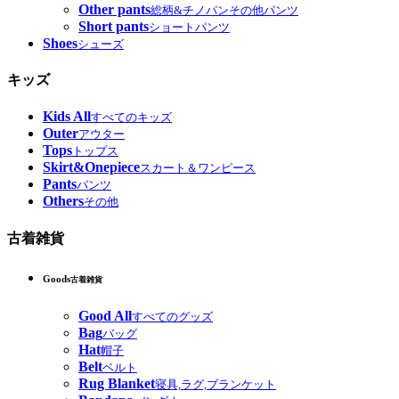
Other pants
総柄&チノパンその他パンツ
Short pants
ショートパンツ
Shoes
シューズ
キッズ
Kids All
すべてのキッズ
Outer
アウター
Tops
トップス
Skirt&Onepiece
スカート＆ワンピース
Pants
パンツ
Others
その他
古着雑貨
Goods
古着雑貨
Good All
すべてのグッズ
Bag
バッグ
Hat
帽子
Belt
ベルト
Rug Blanket
寝具,ラグ,ブランケット