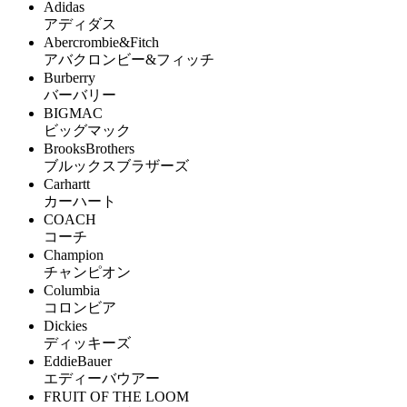
Adidas
アディダス
Abercrombie&Fitch
アバクロンビー&フィッチ
Burberry
バーバリー
BIGMAC
ビッグマック
BrooksBrothers
ブルックスブラザーズ
Carhartt
カーハート
COACH
コーチ
Champion
チャンピオン
Columbia
コロンビア
Dickies
ディッキーズ
EddieBauer
エディーバウアー
FRUIT OF THE LOOM