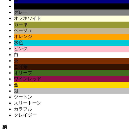
紺
黒
グレー
オフホワイト
カーキ
ベージュ
オレンジ
水色
ピンク
白
茶
こげ茶
オリーブ
ワインレッド
金
銀
ツートン
スリートーン
カラフル
クレイジー
柄