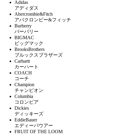
Adidas
アディダス
Abercrombie&Fitch
アバクロンビー&フィッチ
Burberry
バーバリー
BIGMAC
ビッグマック
BrooksBrothers
ブルックスブラザーズ
Carhartt
カーハート
COACH
コーチ
Champion
チャンピオン
Columbia
コロンビア
Dickies
ディッキーズ
EddieBauer
エディーバウアー
FRUIT OF THE LOOM