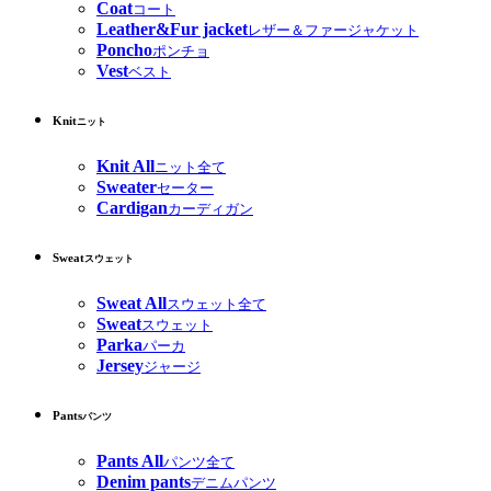
Coat
コート
Leather&Fur jacket
レザー＆ファージャケット
Poncho
ポンチョ
Vest
ベスト
Knit
ニット
Knit All
ニット全て
Sweater
セーター
Cardigan
カーディガン
Sweat
スウェット
Sweat All
スウェット全て
Sweat
スウェット
Parka
パーカ
Jersey
ジャージ
Pants
パンツ
Pants All
パンツ全て
Denim pants
デニムパンツ