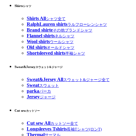
Shirts
シャツ
Shirts All
シャツ全て
RalphLauren shirts
ラルフローレンシャツ
Brand shirte
その他ブランドシャツ
Flannel shirts
ネルシャツ
Wool shirts
ウールシャツ
Old shirts
オールドシャツ
Shortsleeved shirts
半袖シャツ
Sweat&Jersey
スウェット&ジャージ
Sweat&Jersey All
スウェット&ジャージ全て
Sweat
スウェット
parka
パーカ
Jersey
ジャージ
Cut sew
カットソー
Cut sew All
カットソー全て
Longsleeves Tshirts
長袖Tシャツ(ロンT)
Thermal
サーマル