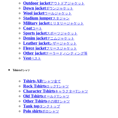
Outdoor jacket
アウトドアジャケット
Down jacket
ダウンジャケット
Wool jacket
ウールジャケット
Stadium jumper
スタジャン
Military jacket
ミリタリージャケット
Coat
コート
Sports jacket
スポーツジャケット
Denim jacket
デニムジャケット
Leather jacket
レザージャケット
Fleece jacket
フリースジャケット
Other jacket
テーラード,ハンティング等
Vest
ベスト
Tshirts
Tシャツ
Tshirts All
Tシャツ全て
Rock Tshirts
ロックTシャツ
Character Tshirts
キャラクターTシャツ
Old Tshirts
オールドTシャツ
Other Tshirts
その他Tシャツ
Tank top
タンクトップ
Polo shirts
ポロシャツ