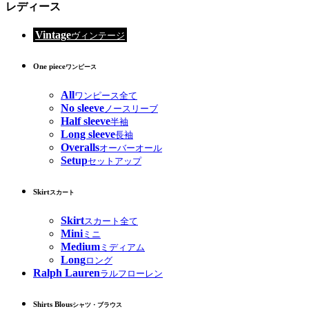
レディース
Vintage
ヴィンテージ
One piece
ワンピース
All
ワンピース全て
No sleeve
ノースリーブ
Half sleeve
半袖
Long sleeve
長袖
Overalls
オーバーオール
Setup
セットアップ
Skirt
スカート
Skirt
スカート全て
Mini
ミニ
Medium
ミディアム
Long
ロング
Ralph Lauren
ラルフローレン
Shirts Blous
シャツ・ブラウス