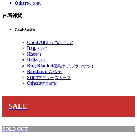
Others
その他
古着雑貨
Goods
古着雑貨
Good All
すべてのグッズ
Bag
バッグ
Hat
帽子
Belt
ベルト
Rug Blanket
寝具,ラグ,ブランケット
Bandana
バンダナ
Scarf
マフラー,スカーフ
Others
古着雑貨
SALE
SOLD OUT