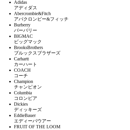
Adidas
アディダス
Abercrombie&Fitch
アバクロンビー&フィッチ
Burberry
バーバリー
BIGMAC
ビッグマック
BrooksBrothers
ブルックスブラザーズ
Carhartt
カーハート
COACH
コーチ
Champion
チャンピオン
Columbia
コロンビア
Dickies
ディッキーズ
EddieBauer
エディーバウアー
FRUIT OF THE LOOM