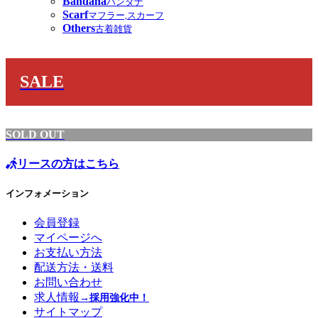
Bandana
バンダナ
Scarf
マフラー,スカーフ
Others
古着雑貨
SALE
SOLD OUT
リースの方はこちら
インフォメーション
会員登録
マイページへ
お支払い方法
配送方法・送料
お問い合わせ
求人情報
→採用強化中！
サイトマップ