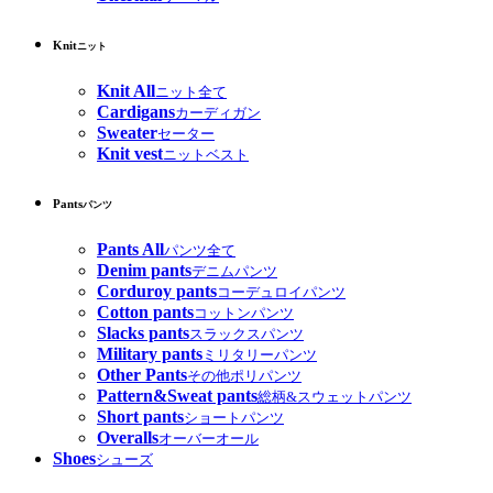
Knit
ニット
Knit All
ニット全て
Cardigans
カーディガン
Sweater
セーター
Knit vest
ニットベスト
Pants
パンツ
Pants All
パンツ全て
Denim pants
デニムパンツ
Corduroy pants
コーデュロイパンツ
Cotton pants
コットンパンツ
Slacks pants
スラックスパンツ
Military pants
ミリタリーパンツ
Other Pants
その他ポリパンツ
Pattern&Sweat pants
総柄&スウェットパンツ
Short pants
ショートパンツ
Overalls
オーバーオール
Shoes
シューズ