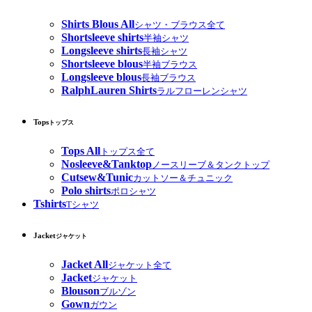
Shirts Blous All
シャツ・ブラウス全て
Shortsleeve shirts
半袖シャツ
Longsleeve shirts
長袖シャツ
Shortsleeve blous
半袖ブラウス
Longsleeve blous
長袖ブラウス
RalphLauren Shirts
ラルフローレンシャツ
Tops
トップス
Tops All
トップス全て
Nosleeve&Tanktop
ノースリーブ＆タンクトップ
Cutsew&Tunic
カットソー＆チュニック
Polo shirts
ポロシャツ
Tshirts
Tシャツ
Jacket
ジャケット
Jacket All
ジャケット全て
Jacket
ジャケット
Blouson
ブルゾン
Gown
ガウン