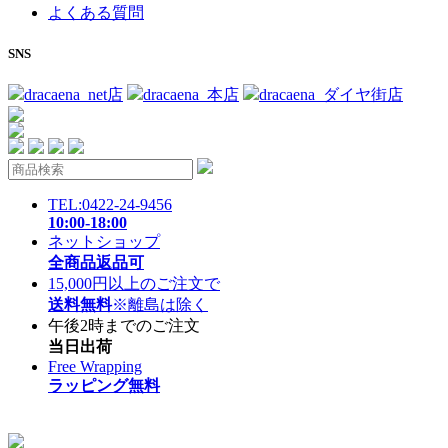
よくある質問
SNS
dracaena_net店
dracaena_本店
dracaena_ダイヤ街店
TEL:0422-24-9456
10:00-18:00
ネットショップ
全商品返品可
15,000円以上のご注文で
送料無料
※離島は除く
午後2時までのご注文
当日出荷
Free Wrapping
ラッピング無料