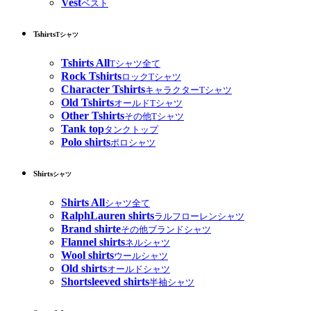
Vest
ベスト
Tshirts
Tシャツ
Tshirts All
Tシャツ全て
Rock Tshirts
ロックTシャツ
Character Tshirts
キャラクターTシャツ
Old Tshirts
オールドTシャツ
Other Tshirts
その他Tシャツ
Tank top
タンクトップ
Polo shirts
ポロシャツ
Shirts
シャツ
Shirts All
シャツ全て
RalphLauren shirts
ラルフローレンシャツ
Brand shirte
その他ブランドシャツ
Flannel shirts
ネルシャツ
Wool shirts
ウールシャツ
Old shirts
オールドシャツ
Shortsleeved shirts
半袖シャツ