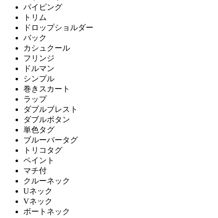
パイピング
トリム
ドロップショルダー
バック
カシュクール
フリンジ
ドルマン
シンプル
巻きスカート
ラップ
ダブルブレスト
ダブルボタン
単色タグ
ブルーバータグ
トリコタグ
ペイント
マチ付
クルーネック
Uネック
Vネック
ボートネック