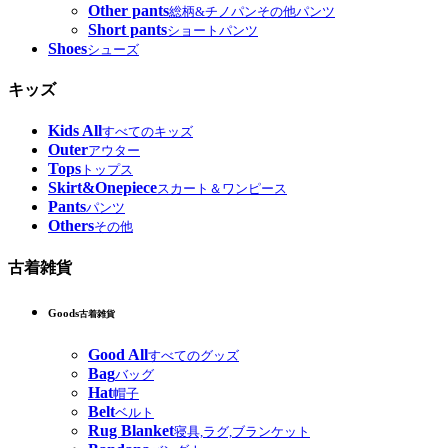
Other pants
総柄&チノパンその他パンツ
Short pants
ショートパンツ
Shoes
シューズ
キッズ
Kids All
すべてのキッズ
Outer
アウター
Tops
トップス
Skirt&Onepiece
スカート＆ワンピース
Pants
パンツ
Others
その他
古着雑貨
Goods
古着雑貨
Good All
すべてのグッズ
Bag
バッグ
Hat
帽子
Belt
ベルト
Rug Blanket
寝具,ラグ,ブランケット