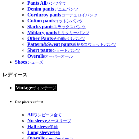
Pants All
パンツ全て
Denim pants
デニムパンツ
Corduroy pants
コーデュロイパンツ
Cotton pants
コットンパンツ
Slacks pants
スラックスパンツ
Military pants
ミリタリーパンツ
Other Pants
その他ポリパンツ
Pattern&Sweat pants
総柄&スウェットパンツ
Short pants
ショートパンツ
Overalls
オーバーオール
Shoes
シューズ
レディース
Vintage
ヴィンテージ
One piece
ワンピース
All
ワンピース全て
No sleeve
ノースリーブ
Half sleeve
半袖
Long sleeve
長袖
Overalls
オーバーオール