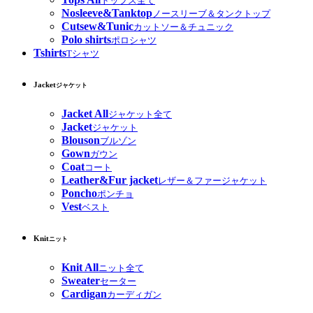
トップス全て
Nosleeve&Tanktop
ノースリーブ＆タンクトップ
Cutsew&Tunic
カットソー＆チュニック
Polo shirts
ポロシャツ
Tshirts
Tシャツ
Jacket
ジャケット
Jacket All
ジャケット全て
Jacket
ジャケット
Blouson
ブルゾン
Gown
ガウン
Coat
コート
Leather&Fur jacket
レザー＆ファージャケット
Poncho
ポンチョ
Vest
ベスト
Knit
ニット
Knit All
ニット全て
Sweater
セーター
Cardigan
カーディガン