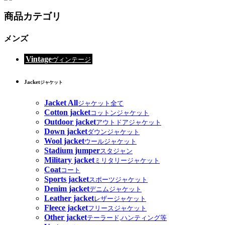
商品カテゴリ
メンズ
Vintage
ヴィンテージ
Jacket
ジャケット
Jacket All
ジャケット全て
Cotton jacket
コットンジャケット
Outdoor jacket
アウトドアジャケット
Down jacket
ダウンジャケット
Wool jacket
ウールジャケット
Stadium jumper
スタジャン
Military jacket
ミリタリージャケット
Coat
コート
Sports jacket
スポーツジャケット
Denim jacket
デニムジャケット
Leather jacket
レザージャケット
Fleece jacket
フリースジャケット
Other jacket
テーラード,ハンティング等