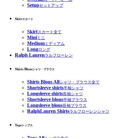
Setup
セットアップ
Skirt
スカート
Skirt
スカート全て
Mini
ミニ
Medium
ミディアム
Long
ロング
Ralph Lauren
ラルフローレン
Shirts Blous
シャツ・ブラウス
Shirts Blous All
シャツ・ブラウス全て
Shortsleeve shirts
半袖シャツ
Longsleeve shirts
長袖シャツ
Shortsleeve blous
半袖ブラウス
Longsleeve blous
長袖ブラウス
RalphLauren Shirts
ラルフローレンシャツ
Tops
トップス
Tops All