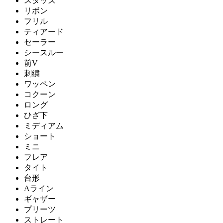
スタッズ
リボン
フリル
ティアード
セーラー
シースルー
前V
刺繍
ワッペン
コクーン
ロング
ひざ下
ミディアム
ショート
ミニ
フレア
タイト
台形
Aライン
ギャザー
プリーツ
ストレート