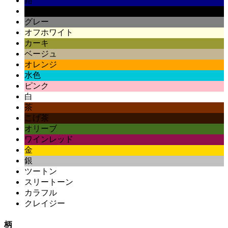
紺
黒
グレー
オフホワイト
カーキ
ベージュ
オレンジ
水色
ピンク
白
茶
こげ茶
オリーブ
ワインレッド
金
銀
ツートン
スリートーン
カラフル
クレイジー
柄