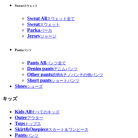
Sweat
スウェット
Sweat All
スウェット全て
Sweat
スウェット
Parka
パーカ
Jersey
ジャージ
Pants
パンツ
Pants All
パンツ全て
Denim pants
デニムパンツ
Other pants
総柄&チノパンその他パンツ
Short pants
ショートパンツ
Shoes
シューズ
キッズ
Kids All
すべてのキッズ
Outer
アウター
Tops
トップス
Skirt&Onepiece
スカート＆ワンピース
Pants
パンツ