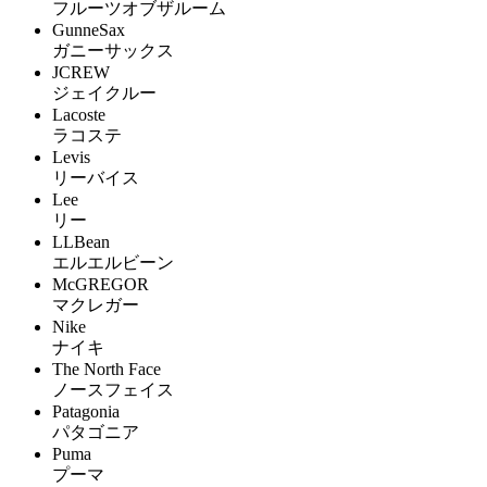
フルーツオブザルーム
GunneSax
ガニーサックス
JCREW
ジェイクルー
Lacoste
ラコステ
Levis
リーバイス
Lee
リー
LLBean
エルエルビーン
McGREGOR
マクレガー
Nike
ナイキ
The North Face
ノースフェイス
Patagonia
パタゴニア
Puma
プーマ