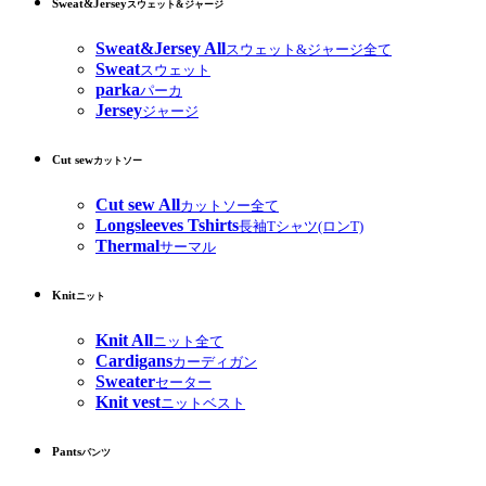
Sweat&Jersey
スウェット&ジャージ
Sweat&Jersey All
スウェット&ジャージ全て
Sweat
スウェット
parka
パーカ
Jersey
ジャージ
Cut sew
カットソー
Cut sew All
カットソー全て
Longsleeves Tshirts
長袖Tシャツ(ロンT)
Thermal
サーマル
Knit
ニット
Knit All
ニット全て
Cardigans
カーディガン
Sweater
セーター
Knit vest
ニットベスト
Pants
パンツ