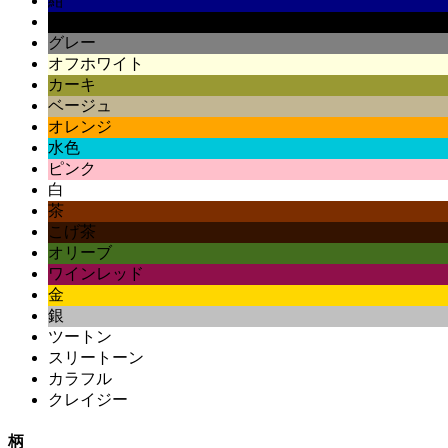
紺
黒
グレー
オフホワイト
カーキ
ベージュ
オレンジ
水色
ピンク
白
茶
こげ茶
オリーブ
ワインレッド
金
銀
ツートン
スリートーン
カラフル
クレイジー
柄