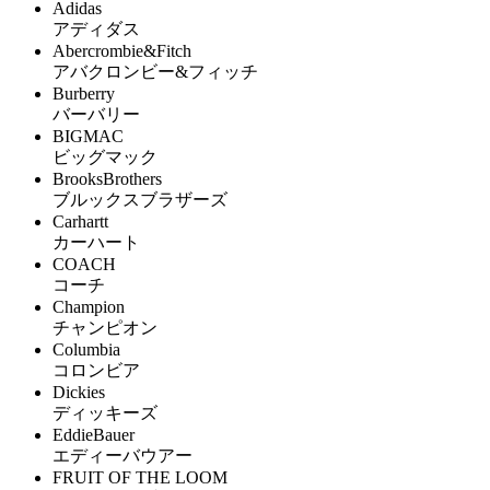
Adidas
アディダス
Abercrombie&Fitch
アバクロンビー&フィッチ
Burberry
バーバリー
BIGMAC
ビッグマック
BrooksBrothers
ブルックスブラザーズ
Carhartt
カーハート
COACH
コーチ
Champion
チャンピオン
Columbia
コロンビア
Dickies
ディッキーズ
EddieBauer
エディーバウアー
FRUIT OF THE LOOM