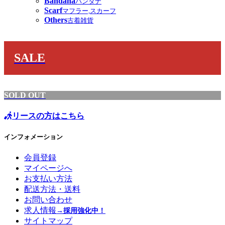
Bandana
バンダナ
Scarf
マフラー,スカーフ
Others
古着雑貨
SALE
SOLD OUT
リースの方はこちら
インフォメーション
会員登録
マイページへ
お支払い方法
配送方法・送料
お問い合わせ
求人情報
→採用強化中！
サイトマップ