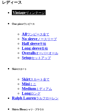
レディース
Vintage
ヴィンテージ
One piece
ワンピース
All
ワンピース全て
No sleeve
ノースリーブ
Half sleeve
半袖
Long sleeve
長袖
Overalls
オーバーオール
Setup
セットアップ
Skirt
スカート
Skirt
スカート全て
Mini
ミニ
Medium
ミディアム
Long
ロング
Ralph Lauren
ラルフローレン
Shirts Blous
シャツ・ブラウス