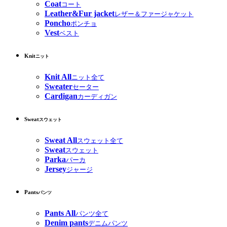
Coat
コート
Leather&Fur jacket
レザー＆ファージャケット
Poncho
ポンチョ
Vest
ベスト
Knit
ニット
Knit All
ニット全て
Sweater
セーター
Cardigan
カーディガン
Sweat
スウェット
Sweat All
スウェット全て
Sweat
スウェット
Parka
パーカ
Jersey
ジャージ
Pants
パンツ
Pants All
パンツ全て
Denim pants
デニムパンツ