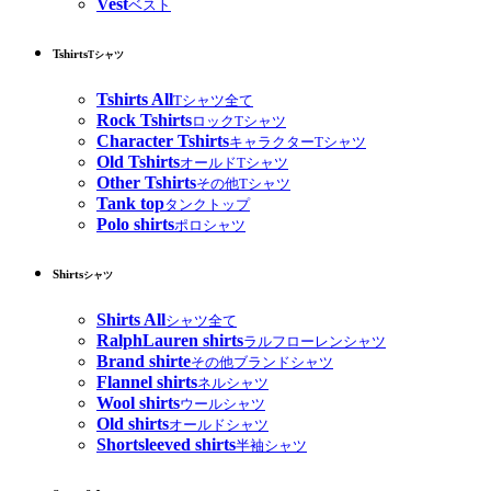
Vest
ベスト
Tshirts
Tシャツ
Tshirts All
Tシャツ全て
Rock Tshirts
ロックTシャツ
Character Tshirts
キャラクターTシャツ
Old Tshirts
オールドTシャツ
Other Tshirts
その他Tシャツ
Tank top
タンクトップ
Polo shirts
ポロシャツ
Shirts
シャツ
Shirts All
シャツ全て
RalphLauren shirts
ラルフローレンシャツ
Brand shirte
その他ブランドシャツ
Flannel shirts
ネルシャツ
Wool shirts
ウールシャツ
Old shirts
オールドシャツ
Shortsleeved shirts
半袖シャツ