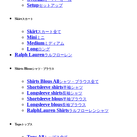
Setup
セットアップ
Skirt
スカート
Skirt
スカート全て
Mini
ミニ
Medium
ミディアム
Long
ロング
Ralph Lauren
ラルフローレン
Shirts Blous
シャツ・ブラウス
Shirts Blous All
シャツ・ブラウス全て
Shortsleeve shirts
半袖シャツ
Longsleeve shirts
長袖シャツ
Shortsleeve blous
半袖ブラウス
Longsleeve blous
長袖ブラウス
RalphLauren Shirts
ラルフローレンシャツ
Tops
トップス
Tops All