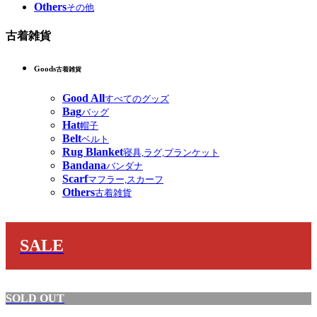
Others
その他
古着雑貨
Goods
古着雑貨
Good All
すべてのグッズ
Bag
バッグ
Hat
帽子
Belt
ベルト
Rug Blanket
寝具,ラグ,ブランケット
Bandana
バンダナ
Scarf
マフラー,スカーフ
Others
古着雑貨
SALE
SOLD OUT