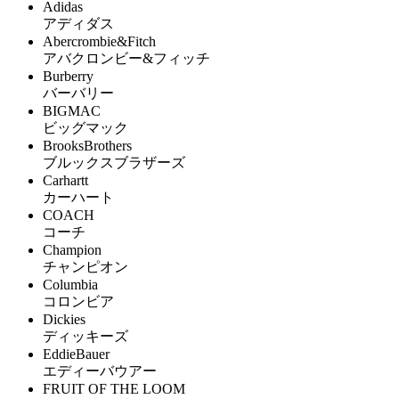
Adidas
アディダス
Abercrombie&Fitch
アバクロンビー&フィッチ
Burberry
バーバリー
BIGMAC
ビッグマック
BrooksBrothers
ブルックスブラザーズ
Carhartt
カーハート
COACH
コーチ
Champion
チャンピオン
Columbia
コロンビア
Dickies
ディッキーズ
EddieBauer
エディーバウアー
FRUIT OF THE LOOM