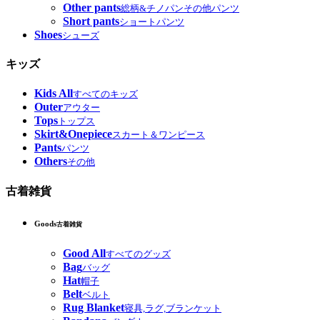
Other pants
総柄&チノパンその他パンツ
Short pants
ショートパンツ
Shoes
シューズ
キッズ
Kids All
すべてのキッズ
Outer
アウター
Tops
トップス
Skirt&Onepiece
スカート＆ワンピース
Pants
パンツ
Others
その他
古着雑貨
Goods
古着雑貨
Good All
すべてのグッズ
Bag
バッグ
Hat
帽子
Belt
ベルト
Rug Blanket
寝具,ラグ,ブランケット