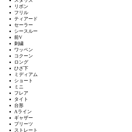
スタッズ
リボン
フリル
ティアード
セーラー
シースルー
前V
刺繍
ワッペン
コクーン
ロング
ひざ下
ミディアム
ショート
ミニ
フレア
タイト
台形
Aライン
ギャザー
プリーツ
ストレート