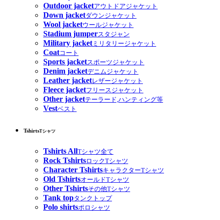
Outdoor jacket
アウトドアジャケット
Down jacket
ダウンジャケット
Wool jacket
ウールジャケット
Stadium jumper
スタジャン
Military jacket
ミリタリージャケット
Coat
コート
Sports jacket
スポーツジャケット
Denim jacket
デニムジャケット
Leather jacket
レザージャケット
Fleece jacket
フリースジャケット
Other jacket
テーラード,ハンティング等
Vest
ベスト
Tshirts
Tシャツ
Tshirts All
Tシャツ全て
Rock Tshirts
ロックTシャツ
Character Tshirts
キャラクターTシャツ
Old Tshirts
オールドTシャツ
Other Tshirts
その他Tシャツ
Tank top
タンクトップ
Polo shirts
ポロシャツ