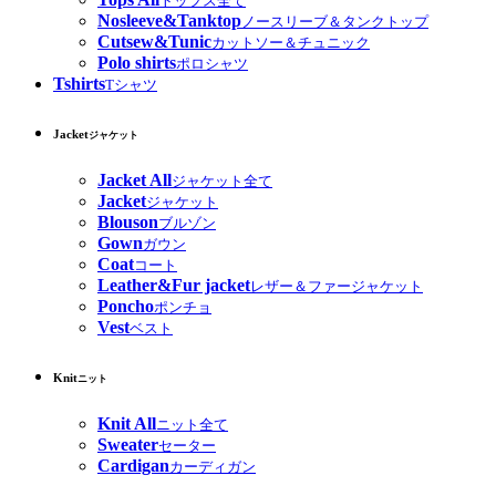
トップス全て
Nosleeve&Tanktop
ノースリーブ＆タンクトップ
Cutsew&Tunic
カットソー＆チュニック
Polo shirts
ポロシャツ
Tshirts
Tシャツ
Jacket
ジャケット
Jacket All
ジャケット全て
Jacket
ジャケット
Blouson
ブルゾン
Gown
ガウン
Coat
コート
Leather&Fur jacket
レザー＆ファージャケット
Poncho
ポンチョ
Vest
ベスト
Knit
ニット
Knit All
ニット全て
Sweater
セーター
Cardigan
カーディガン