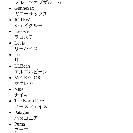
フルーツオブザルーム
GunneSax
ガニーサックス
JCREW
ジェイクルー
Lacoste
ラコステ
Levis
リーバイス
Lee
リー
LLBean
エルエルビーン
McGREGOR
マクレガー
Nike
ナイキ
The North Face
ノースフェイス
Patagonia
パタゴニア
Puma
プーマ