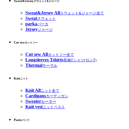
Sweat&Jersey
スウェット&ジャージ
Sweat&Jersey All
スウェット&ジャージ全て
Sweat
スウェット
parka
パーカ
Jersey
ジャージ
Cut sew
カットソー
Cut sew All
カットソー全て
Longsleeves Tshirts
長袖Tシャツ(ロンT)
Thermal
サーマル
Knit
ニット
Knit All
ニット全て
Cardigans
カーディガン
Sweater
セーター
Knit vest
ニットベスト
Pants
パンツ