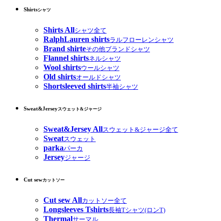
Shirts
シャツ
Shirts All
シャツ全て
RalphLauren shirts
ラルフローレンシャツ
Brand shirte
その他ブランドシャツ
Flannel shirts
ネルシャツ
Wool shirts
ウールシャツ
Old shirts
オールドシャツ
Shortsleeved shirts
半袖シャツ
Sweat&Jersey
スウェット&ジャージ
Sweat&Jersey All
スウェット&ジャージ全て
Sweat
スウェット
parka
パーカ
Jersey
ジャージ
Cut sew
カットソー
Cut sew All
カットソー全て
Longsleeves Tshirts
長袖Tシャツ(ロンT)
Thermal
サーマル