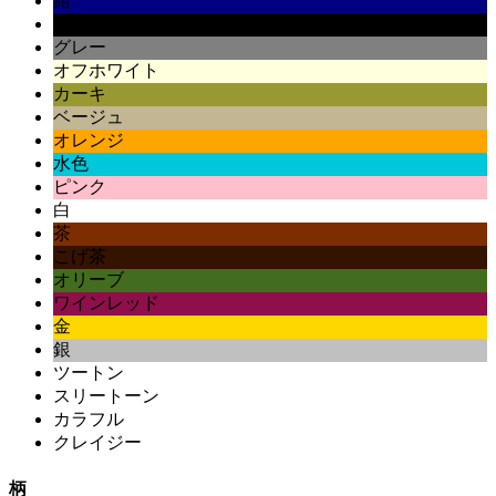
紺
黒
グレー
オフホワイト
カーキ
ベージュ
オレンジ
水色
ピンク
白
茶
こげ茶
オリーブ
ワインレッド
金
銀
ツートン
スリートーン
カラフル
クレイジー
柄