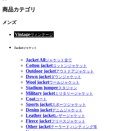
商品カテゴリ
メンズ
Vintage
ヴィンテージ
Jacket
ジャケット
Jacket All
ジャケット全て
Cotton jacket
コットンジャケット
Outdoor jacket
アウトドアジャケット
Down jacket
ダウンジャケット
Wool jacket
ウールジャケット
Stadium jumper
スタジャン
Military jacket
ミリタリージャケット
Coat
コート
Sports jacket
スポーツジャケット
Denim jacket
デニムジャケット
Leather jacket
レザージャケット
Fleece jacket
フリースジャケット
Other jacket
テーラード,ハンティング等