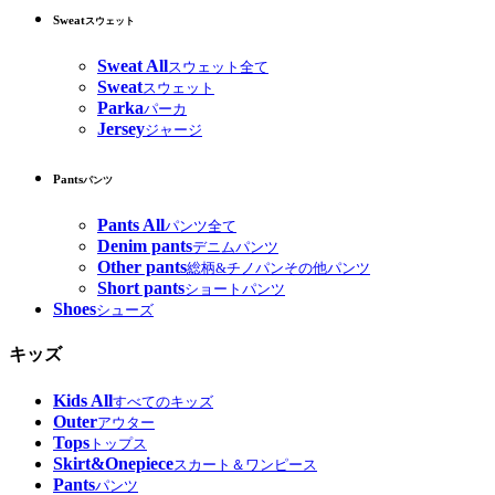
Sweat
スウェット
Sweat All
スウェット全て
Sweat
スウェット
Parka
パーカ
Jersey
ジャージ
Pants
パンツ
Pants All
パンツ全て
Denim pants
デニムパンツ
Other pants
総柄&チノパンその他パンツ
Short pants
ショートパンツ
Shoes
シューズ
キッズ
Kids All
すべてのキッズ
Outer
アウター
Tops
トップス
Skirt&Onepiece
スカート＆ワンピース
Pants
パンツ