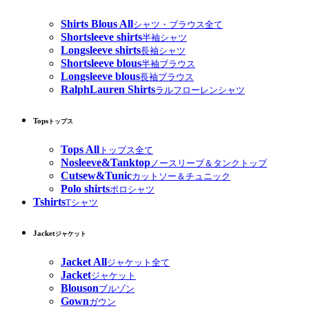
Shirts Blous All
シャツ・ブラウス全て
Shortsleeve shirts
半袖シャツ
Longsleeve shirts
長袖シャツ
Shortsleeve blous
半袖ブラウス
Longsleeve blous
長袖ブラウス
RalphLauren Shirts
ラルフローレンシャツ
Tops
トップス
Tops All
トップス全て
Nosleeve&Tanktop
ノースリーブ＆タンクトップ
Cutsew&Tunic
カットソー＆チュニック
Polo shirts
ポロシャツ
Tshirts
Tシャツ
Jacket
ジャケット
Jacket All
ジャケット全て
Jacket
ジャケット
Blouson
ブルゾン
Gown
ガウン