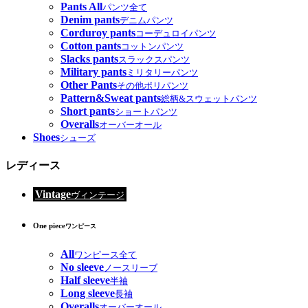
Pants All
パンツ全て
Denim pants
デニムパンツ
Corduroy pants
コーデュロイパンツ
Cotton pants
コットンパンツ
Slacks pants
スラックスパンツ
Military pants
ミリタリーパンツ
Other Pants
その他ポリパンツ
Pattern&Sweat pants
総柄&スウェットパンツ
Short pants
ショートパンツ
Overalls
オーバーオール
Shoes
シューズ
レディース
Vintage
ヴィンテージ
One piece
ワンピース
All
ワンピース全て
No sleeve
ノースリーブ
Half sleeve
半袖
Long sleeve
長袖
Overalls
オーバーオール