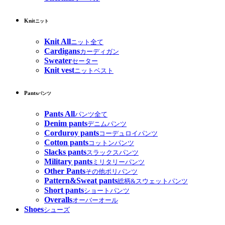
Knit
ニット
Knit All
ニット全て
Cardigans
カーディガン
Sweater
セーター
Knit vest
ニットベスト
Pants
パンツ
Pants All
パンツ全て
Denim pants
デニムパンツ
Corduroy pants
コーデュロイパンツ
Cotton pants
コットンパンツ
Slacks pants
スラックスパンツ
Military pants
ミリタリーパンツ
Other Pants
その他ポリパンツ
Pattern&Sweat pants
総柄&スウェットパンツ
Short pants
ショートパンツ
Overalls
オーバーオール
Shoes
シューズ