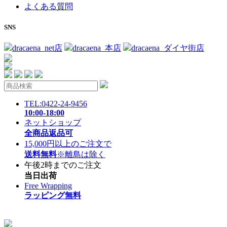
よくある質問
SNS
dracaena_net店
dracaena_本店
dracaena_ダイヤ街店
TEL:0422-24-9456
10:00-18:00
ネットショップ
全商品返品可
15,000円以上のご注文で
送料無料
※離島は除く
午後2時までのご注文
当日出荷
Free Wrapping
ラッピング無料