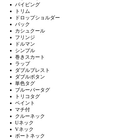
パイピング
トリム
ドロップショルダー
バック
カシュクール
フリンジ
ドルマン
シンプル
巻きスカート
ラップ
ダブルブレスト
ダブルボタン
単色タグ
ブルーバータグ
トリコタグ
ペイント
マチ付
クルーネック
Uネック
Vネック
ボートネック