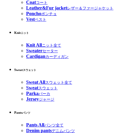
Coat
コート
Leather&Fur jacket
レザー＆ファージャケット
Poncho
ポンチョ
Vest
ベスト
Knit
ニット
Knit All
ニット全て
Sweater
セーター
Cardigan
カーディガン
Sweat
スウェット
Sweat All
スウェット全て
Sweat
スウェット
Parka
パーカ
Jersey
ジャージ
Pants
パンツ
Pants All
パンツ全て
Denim pants
デニムパンツ