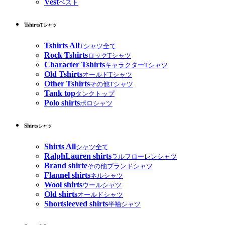
Vest
ベスト
Tshirts
Tシャツ
Tshirts All
Tシャツ全て
Rock Tshirts
ロックTシャツ
Character Tshirts
キャラクターTシャツ
Old Tshirts
オールドTシャツ
Other Tshirts
その他Tシャツ
Tank top
タンクトップ
Polo shirts
ポロシャツ
Shirts
シャツ
Shirts All
シャツ全て
RalphLauren shirts
ラルフローレンシャツ
Brand shirte
その他ブランドシャツ
Flannel shirts
ネルシャツ
Wool shirts
ウールシャツ
Old shirts
オールドシャツ
Shortsleeved shirts
半袖シャツ