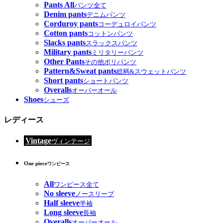
Pants All
パンツ全て
Denim pants
デニムパンツ
Corduroy pants
コーデュロイパンツ
Cotton pants
コットンパンツ
Slacks pants
スラックスパンツ
Military pants
ミリタリーパンツ
Other Pants
その他ポリパンツ
Pattern&Sweat pants
総柄&スウェットパンツ
Short pants
ショートパンツ
Overalls
オーバーオール
Shoes
シューズ
レディース
Vintage
ヴィンテージ
One piece
ワンピース
All
ワンピース全て
No sleeve
ノースリーブ
Half sleeve
半袖
Long sleeve
長袖
Overalls
オーバーオール