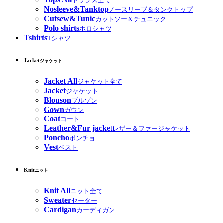
トップス全て
Nosleeve&Tanktop
ノースリーブ＆タンクトップ
Cutsew&Tunic
カットソー＆チュニック
Polo shirts
ポロシャツ
Tshirts
Tシャツ
Jacket
ジャケット
Jacket All
ジャケット全て
Jacket
ジャケット
Blouson
ブルゾン
Gown
ガウン
Coat
コート
Leather&Fur jacket
レザー＆ファージャケット
Poncho
ポンチョ
Vest
ベスト
Knit
ニット
Knit All
ニット全て
Sweater
セーター
Cardigan
カーディガン