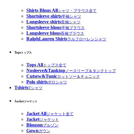
Shirts Blous All
シャツ・ブラウス全て
Shortsleeve shirts
半袖シャツ
Longsleeve shirts
長袖シャツ
Shortsleeve blous
半袖ブラウス
Longsleeve blous
長袖ブラウス
RalphLauren Shirts
ラルフローレンシャツ
Tops
トップス
Tops All
トップス全て
Nosleeve&Tanktop
ノースリーブ＆タンクトップ
Cutsew&Tunic
カットソー＆チュニック
Polo shirts
ポロシャツ
Tshirts
Tシャツ
Jacket
ジャケット
Jacket All
ジャケット全て
Jacket
ジャケット
Blouson
ブルゾン
Gown
ガウン