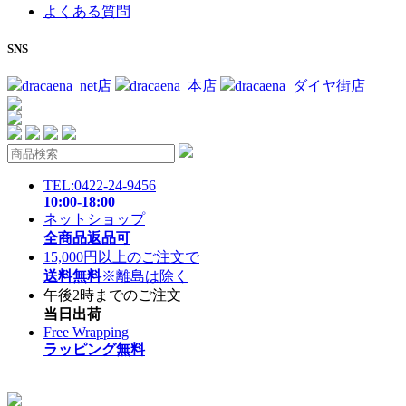
よくある質問
SNS
dracaena_net店
dracaena_本店
dracaena_ダイヤ街店
TEL:0422-24-9456
10:00-18:00
ネットショップ
全商品返品可
15,000円以上のご注文で
送料無料
※離島は除く
午後2時までのご注文
当日出荷
Free Wrapping
ラッピング無料