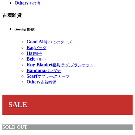
Others
その他
古着雑貨
Goods
古着雑貨
Good All
すべてのグッズ
Bag
バッグ
Hat
帽子
Belt
ベルト
Rug Blanket
寝具,ラグ,ブランケット
Bandana
バンダナ
Scarf
マフラー,スカーフ
Others
古着雑貨
SALE
SOLD OUT