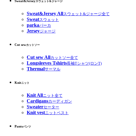
Sweat&Jersey
スウェット&ジャージ
Sweat&Jersey All
スウェット&ジャージ全て
Sweat
スウェット
parka
パーカ
Jersey
ジャージ
Cut sew
カットソー
Cut sew All
カットソー全て
Longsleeves Tshirts
長袖Tシャツ(ロンT)
Thermal
サーマル
Knit
ニット
Knit All
ニット全て
Cardigans
カーディガン
Sweater
セーター
Knit vest
ニットベスト
Pants
パンツ