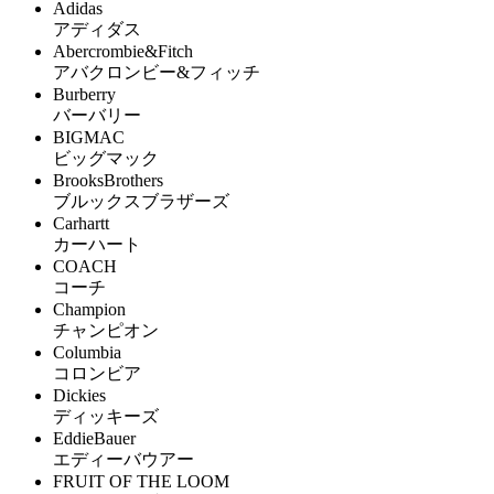
Adidas
アディダス
Abercrombie&Fitch
アバクロンビー&フィッチ
Burberry
バーバリー
BIGMAC
ビッグマック
BrooksBrothers
ブルックスブラザーズ
Carhartt
カーハート
COACH
コーチ
Champion
チャンピオン
Columbia
コロンビア
Dickies
ディッキーズ
EddieBauer
エディーバウアー
FRUIT OF THE LOOM