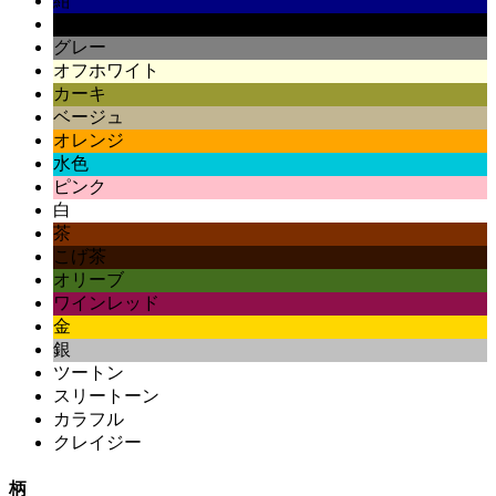
紺
黒
グレー
オフホワイト
カーキ
ベージュ
オレンジ
水色
ピンク
白
茶
こげ茶
オリーブ
ワインレッド
金
銀
ツートン
スリートーン
カラフル
クレイジー
柄