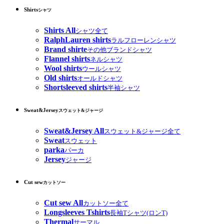
Shirts
シャツ
Shirts All
シャツ全て
RalphLauren shirts
ラルフローレンシャツ
Brand shirte
その他ブランドシャツ
Flannel shirts
ネルシャツ
Wool shirts
ウールシャツ
Old shirts
オールドシャツ
Shortsleeved shirts
半袖シャツ
Sweat&Jersey
スウェット&ジャージ
Sweat&Jersey All
スウェット&ジャージ全て
Sweat
スウェット
parka
パーカ
Jersey
ジャージ
Cut sew
カットソー
Cut sew All
カットソー全て
Longsleeves Tshirts
長袖Tシャツ(ロンT)
Thermal
サーマル