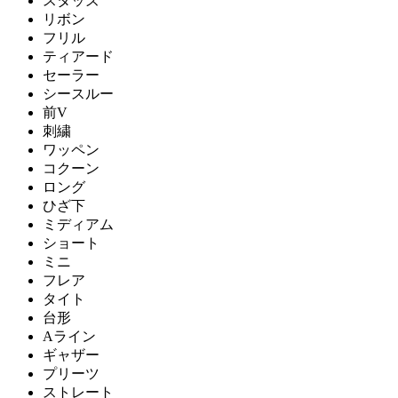
スタッズ
リボン
フリル
ティアード
セーラー
シースルー
前V
刺繍
ワッペン
コクーン
ロング
ひざ下
ミディアム
ショート
ミニ
フレア
タイト
台形
Aライン
ギャザー
プリーツ
ストレート