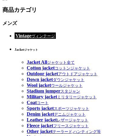
商品カテゴリ
メンズ
Vintage
ヴィンテージ
Jacket
ジャケット
Jacket All
ジャケット全て
Cotton jacket
コットンジャケット
Outdoor jacket
アウトドアジャケット
Down jacket
ダウンジャケット
Wool jacket
ウールジャケット
Stadium jumper
スタジャン
Military jacket
ミリタリージャケット
Coat
コート
Sports jacket
スポーツジャケット
Denim jacket
デニムジャケット
Leather jacket
レザージャケット
Fleece jacket
フリースジャケット
Other jacket
テーラード,ハンティング等