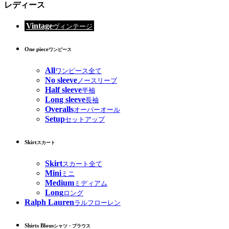
レディース
Vintage
ヴィンテージ
One piece
ワンピース
All
ワンピース全て
No sleeve
ノースリーブ
Half sleeve
半袖
Long sleeve
長袖
Overalls
オーバーオール
Setup
セットアップ
Skirt
スカート
Skirt
スカート全て
Mini
ミニ
Medium
ミディアム
Long
ロング
Ralph Lauren
ラルフローレン
Shirts Blous
シャツ・ブラウス