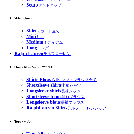
Setup
セットアップ
Skirt
スカート
Skirt
スカート全て
Mini
ミニ
Medium
ミディアム
Long
ロング
Ralph Lauren
ラルフローレン
Shirts Blous
シャツ・ブラウス
Shirts Blous All
シャツ・ブラウス全て
Shortsleeve shirts
半袖シャツ
Longsleeve shirts
長袖シャツ
Shortsleeve blous
半袖ブラウス
Longsleeve blous
長袖ブラウス
RalphLauren Shirts
ラルフローレンシャツ
Tops
トップス
Tops All