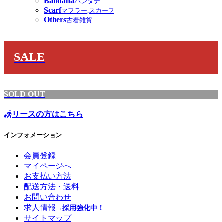
Bandana
バンダナ
Scarf
マフラー,スカーフ
Others
古着雑貨
SALE
SOLD OUT
リースの方はこちら
インフォメーション
会員登録
マイページへ
お支払い方法
配送方法・送料
お問い合わせ
求人情報
→採用強化中！
サイトマップ