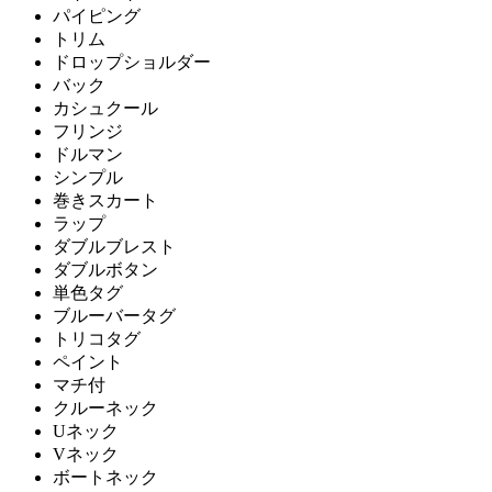
パイピング
トリム
ドロップショルダー
バック
カシュクール
フリンジ
ドルマン
シンプル
巻きスカート
ラップ
ダブルブレスト
ダブルボタン
単色タグ
ブルーバータグ
トリコタグ
ペイント
マチ付
クルーネック
Uネック
Vネック
ボートネック