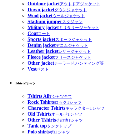
Outdoor jacket
アウトドアジャケット
Down jacket
ダウンジャケット
Wool jacket
ウールジャケット
Stadium jumper
スタジャン
Military jacket
ミリタリージャケット
Coat
コート
Sports jacket
スポーツジャケット
Denim jacket
デニムジャケット
Leather jacket
レザージャケット
Fleece jacket
フリースジャケット
Other jacket
テーラード,ハンティング等
Vest
ベスト
Tshirts
Tシャツ
Tshirts All
Tシャツ全て
Rock Tshirts
ロックTシャツ
Character Tshirts
キャラクターTシャツ
Old Tshirts
オールドTシャツ
Other Tshirts
その他Tシャツ
Tank top
タンクトップ
Polo shirts
ポロシャツ