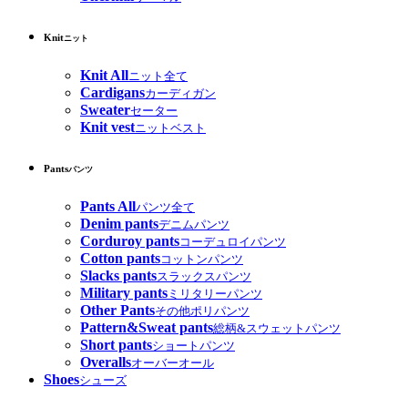
Knit
ニット
Knit All
ニット全て
Cardigans
カーディガン
Sweater
セーター
Knit vest
ニットベスト
Pants
パンツ
Pants All
パンツ全て
Denim pants
デニムパンツ
Corduroy pants
コーデュロイパンツ
Cotton pants
コットンパンツ
Slacks pants
スラックスパンツ
Military pants
ミリタリーパンツ
Other Pants
その他ポリパンツ
Pattern&Sweat pants
総柄&スウェットパンツ
Short pants
ショートパンツ
Overalls
オーバーオール
Shoes
シューズ