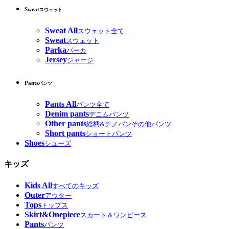
Sweat
スウェット
Sweat All
スウェット全て
Sweat
スウェット
Parka
パーカ
Jersey
ジャージ
Pants
パンツ
Pants All
パンツ全て
Denim pants
デニムパンツ
Other pants
総柄&チノパンその他パンツ
Short pants
ショートパンツ
Shoes
シューズ
キッズ
Kids All
すべてのキッズ
Outer
アウター
Tops
トップス
Skirt&Onepiece
スカート＆ワンピース
Pants
パンツ