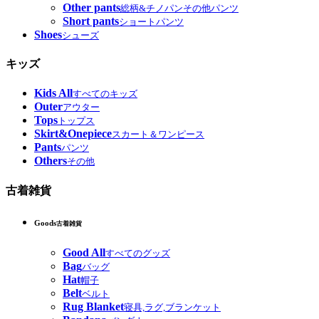
Other pants
総柄&チノパンその他パンツ
Short pants
ショートパンツ
Shoes
シューズ
キッズ
Kids All
すべてのキッズ
Outer
アウター
Tops
トップス
Skirt&Onepiece
スカート＆ワンピース
Pants
パンツ
Others
その他
古着雑貨
Goods
古着雑貨
Good All
すべてのグッズ
Bag
バッグ
Hat
帽子
Belt
ベルト
Rug Blanket
寝具,ラグ,ブランケット