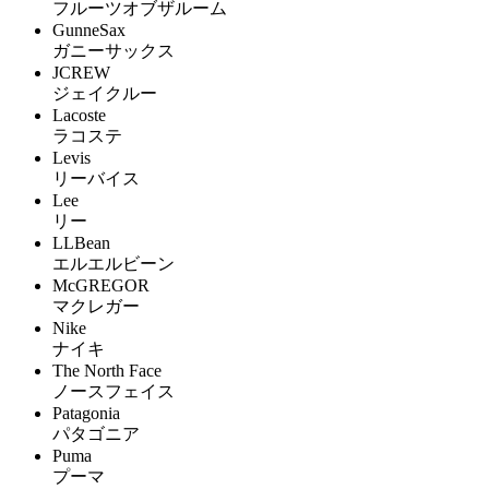
フルーツオブザルーム
GunneSax
ガニーサックス
JCREW
ジェイクルー
Lacoste
ラコステ
Levis
リーバイス
Lee
リー
LLBean
エルエルビーン
McGREGOR
マクレガー
Nike
ナイキ
The North Face
ノースフェイス
Patagonia
パタゴニア
Puma
プーマ