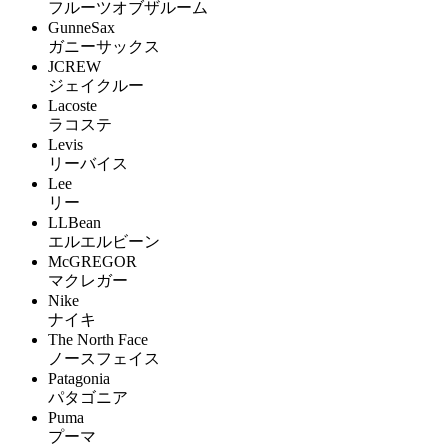
フルーツオブザルーム
GunneSax
ガニーサックス
JCREW
ジェイクルー
Lacoste
ラコステ
Levis
リーバイス
Lee
リー
LLBean
エルエルビーン
McGREGOR
マクレガー
Nike
ナイキ
The North Face
ノースフェイス
Patagonia
パタゴニア
Puma
プーマ