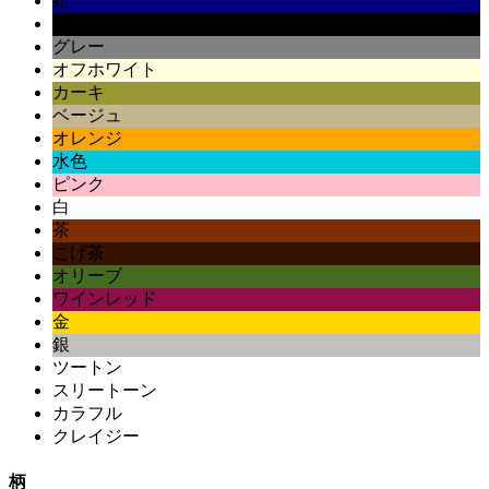
紺
黒
グレー
オフホワイト
カーキ
ベージュ
オレンジ
水色
ピンク
白
茶
こげ茶
オリーブ
ワインレッド
金
銀
ツートン
スリートーン
カラフル
クレイジー
柄