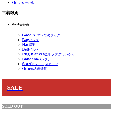
Others
その他
古着雑貨
Goods
古着雑貨
Good All
すべてのグッズ
Bag
バッグ
Hat
帽子
Belt
ベルト
Rug Blanket
寝具,ラグ,ブランケット
Bandana
バンダナ
Scarf
マフラー,スカーフ
Others
古着雑貨
SALE
SOLD OUT