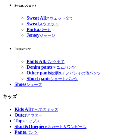
Sweat
スウェット
Sweat All
スウェット全て
Sweat
スウェット
Parka
パーカ
Jersey
ジャージ
Pants
パンツ
Pants All
パンツ全て
Denim pants
デニムパンツ
Other pants
総柄&チノパンその他パンツ
Short pants
ショートパンツ
Shoes
シューズ
キッズ
Kids All
すべてのキッズ
Outer
アウター
Tops
トップス
Skirt&Onepiece
スカート＆ワンピース
Pants
パンツ