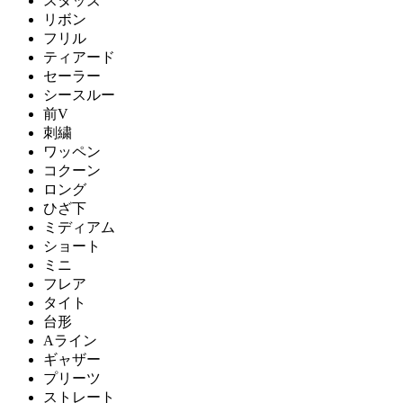
スタッズ
リボン
フリル
ティアード
セーラー
シースルー
前V
刺繍
ワッペン
コクーン
ロング
ひざ下
ミディアム
ショート
ミニ
フレア
タイト
台形
Aライン
ギャザー
プリーツ
ストレート