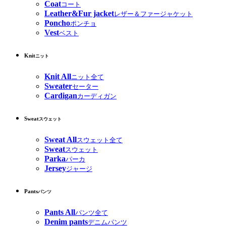
Coat
コート
Leather&Fur jacket
レザー＆ファージャケット
Poncho
ポンチョ
Vest
ベスト
Knit
ニット
Knit All
ニット全て
Sweater
セーター
Cardigan
カーディガン
Sweat
スウェット
Sweat All
スウェット全て
Sweat
スウェット
Parka
パーカ
Jersey
ジャージ
Pants
パンツ
Pants All
パンツ全て
Denim pants
デニムパンツ