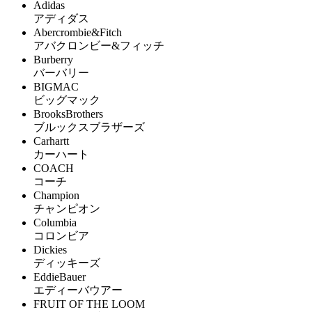
Adidas
アディダス
Abercrombie&Fitch
アバクロンビー&フィッチ
Burberry
バーバリー
BIGMAC
ビッグマック
BrooksBrothers
ブルックスブラザーズ
Carhartt
カーハート
COACH
コーチ
Champion
チャンピオン
Columbia
コロンビア
Dickies
ディッキーズ
EddieBauer
エディーバウアー
FRUIT OF THE LOOM