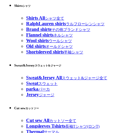
Shirts
シャツ
Shirts All
シャツ全て
RalphLauren shirts
ラルフローレンシャツ
Brand shirte
その他ブランドシャツ
Flannel shirts
ネルシャツ
Wool shirts
ウールシャツ
Old shirts
オールドシャツ
Shortsleeved shirts
半袖シャツ
Sweat&Jersey
スウェット&ジャージ
Sweat&Jersey All
スウェット&ジャージ全て
Sweat
スウェット
parka
パーカ
Jersey
ジャージ
Cut sew
カットソー
Cut sew All
カットソー全て
Longsleeves Tshirts
長袖Tシャツ(ロンT)
Thermal
サーマル