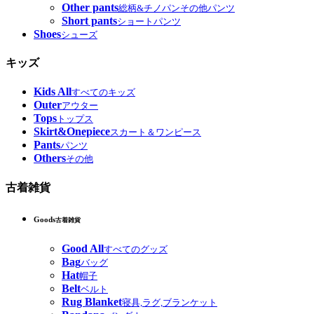
Other pants
総柄&チノパンその他パンツ
Short pants
ショートパンツ
Shoes
シューズ
キッズ
Kids All
すべてのキッズ
Outer
アウター
Tops
トップス
Skirt&Onepiece
スカート＆ワンピース
Pants
パンツ
Others
その他
古着雑貨
Goods
古着雑貨
Good All
すべてのグッズ
Bag
バッグ
Hat
帽子
Belt
ベルト
Rug Blanket
寝具,ラグ,ブランケット