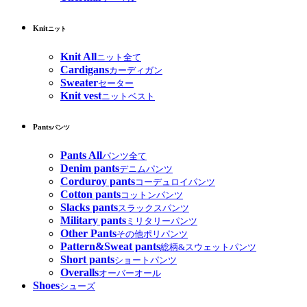
Knit
ニット
Knit All
ニット全て
Cardigans
カーディガン
Sweater
セーター
Knit vest
ニットベスト
Pants
パンツ
Pants All
パンツ全て
Denim pants
デニムパンツ
Corduroy pants
コーデュロイパンツ
Cotton pants
コットンパンツ
Slacks pants
スラックスパンツ
Military pants
ミリタリーパンツ
Other Pants
その他ポリパンツ
Pattern&Sweat pants
総柄&スウェットパンツ
Short pants
ショートパンツ
Overalls
オーバーオール
Shoes
シューズ