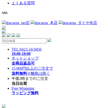
よくある質問
SNS
dracaena_net店
dracaena_本店
dracaena_ダイヤ街店
TEL:0422-24-9456
10:00-18:00
ネットショップ
全商品返品可
15,000円以上のご注文で
送料無料
※離島は除く
午後2時までのご注文
当日出荷
Free Wrapping
ラッピング無料