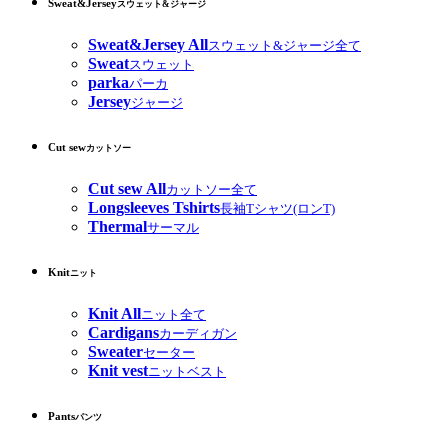
Sweat&Jersey
スウェット&ジャージ
Sweat&Jersey All
スウェット&ジャージ全て
Sweat
スウェット
parka
パーカ
Jersey
ジャージ
Cut sew
カットソー
Cut sew All
カットソー全て
Longsleeves Tshirts
長袖Tシャツ(ロンT)
Thermal
サーマル
Knit
ニット
Knit All
ニット全て
Cardigans
カーディガン
Sweater
セーター
Knit vest
ニットベスト
Pants
パンツ