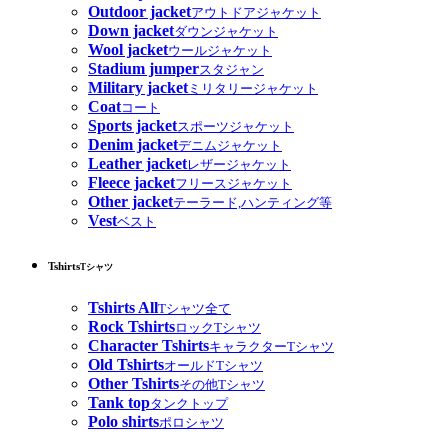
Outdoor jacket
アウトドアジャケット
Down jacket
ダウンジャケット
Wool jacket
ウールジャケット
Stadium jumper
スタジャン
Military jacket
ミリタリージャケット
Coat
コート
Sports jacket
スポーツジャケット
Denim jacket
デニムジャケット
Leather jacket
レザージャケット
Fleece jacket
フリースジャケット
Other jacket
テーラード,ハンティング等
Vest
ベスト
Tshirts
Tシャツ
Tshirts All
Tシャツ全て
Rock Tshirts
ロックTシャツ
Character Tshirts
キャラクターTシャツ
Old Tshirts
オールドTシャツ
Other Tshirts
その他Tシャツ
Tank top
タンクトップ
Polo shirts
ポロシャツ