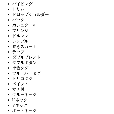
パイピング
トリム
ドロップショルダー
バック
カシュクール
フリンジ
ドルマン
シンプル
巻きスカート
ラップ
ダブルブレスト
ダブルボタン
単色タグ
ブルーバータグ
トリコタグ
ペイント
マチ付
クルーネック
Uネック
Vネック
ボートネック