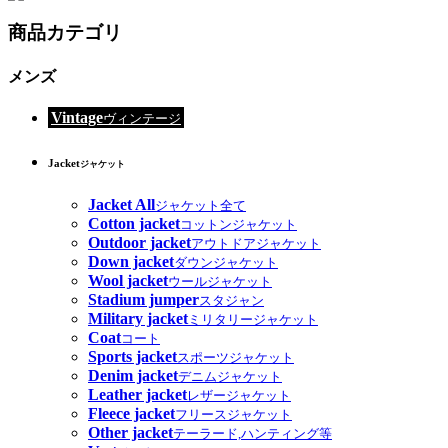
商品カテゴリ
メンズ
Vintage
ヴィンテージ
Jacket
ジャケット
Jacket All
ジャケット全て
Cotton jacket
コットンジャケット
Outdoor jacket
アウトドアジャケット
Down jacket
ダウンジャケット
Wool jacket
ウールジャケット
Stadium jumper
スタジャン
Military jacket
ミリタリージャケット
Coat
コート
Sports jacket
スポーツジャケット
Denim jacket
デニムジャケット
Leather jacket
レザージャケット
Fleece jacket
フリースジャケット
Other jacket
テーラード,ハンティング等