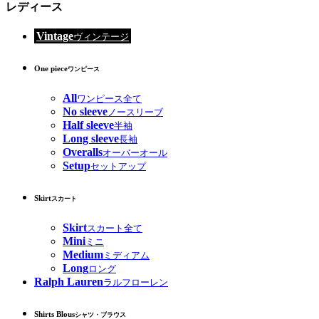
レディース
Vintage
ヴィンテージ
One piece
ワンピース
All
ワンピース全て
No sleeve
ノースリーブ
Half sleeve
半袖
Long sleeve
長袖
Overalls
オーバーオール
Setup
セットアップ
Skirt
スカート
Skirt
スカート全て
Mini
ミニ
Medium
ミディアム
Long
ロング
Ralph Lauren
ラルフローレン
Shirts Blous
シャツ・ブラウス