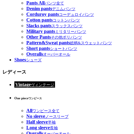
Pants All
パンツ全て
Denim pants
デニムパンツ
Corduroy pants
コーデュロイパンツ
Cotton pants
コットンパンツ
Slacks pants
スラックスパンツ
Military pants
ミリタリーパンツ
Other Pants
その他ポリパンツ
Pattern&Sweat pants
総柄&スウェットパンツ
Short pants
ショートパンツ
Overalls
オーバーオール
Shoes
シューズ
レディース
Vintage
ヴィンテージ
One piece
ワンピース
All
ワンピース全て
No sleeve
ノースリーブ
Half sleeve
半袖
Long sleeve
長袖
Overalls
オーバーオール