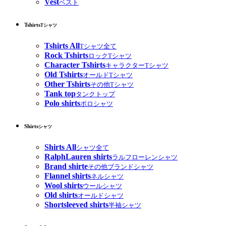
Vest
ベスト
Tshirts
Tシャツ
Tshirts All
Tシャツ全て
Rock Tshirts
ロックTシャツ
Character Tshirts
キャラクターTシャツ
Old Tshirts
オールドTシャツ
Other Tshirts
その他Tシャツ
Tank top
タンクトップ
Polo shirts
ポロシャツ
Shirts
シャツ
Shirts All
シャツ全て
RalphLauren shirts
ラルフローレンシャツ
Brand shirte
その他ブランドシャツ
Flannel shirts
ネルシャツ
Wool shirts
ウールシャツ
Old shirts
オールドシャツ
Shortsleeved shirts
半袖シャツ