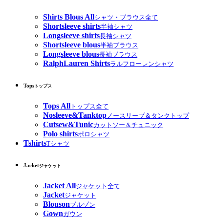
Shirts Blous All
シャツ・ブラウス全て
Shortsleeve shirts
半袖シャツ
Longsleeve shirts
長袖シャツ
Shortsleeve blous
半袖ブラウス
Longsleeve blous
長袖ブラウス
RalphLauren Shirts
ラルフローレンシャツ
Tops
トップス
Tops All
トップス全て
Nosleeve&Tanktop
ノースリーブ＆タンクトップ
Cutsew&Tunic
カットソー＆チュニック
Polo shirts
ポロシャツ
Tshirts
Tシャツ
Jacket
ジャケット
Jacket All
ジャケット全て
Jacket
ジャケット
Blouson
ブルゾン
Gown
ガウン