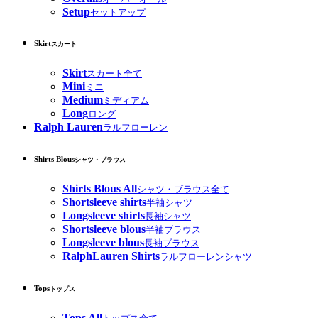
Setup
セットアップ
Skirt
スカート
Skirt
スカート全て
Mini
ミニ
Medium
ミディアム
Long
ロング
Ralph Lauren
ラルフローレン
Shirts Blous
シャツ・ブラウス
Shirts Blous All
シャツ・ブラウス全て
Shortsleeve shirts
半袖シャツ
Longsleeve shirts
長袖シャツ
Shortsleeve blous
半袖ブラウス
Longsleeve blous
長袖ブラウス
RalphLauren Shirts
ラルフローレンシャツ
Tops
トップス
Tops All