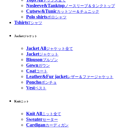
トップス全て
Nosleeve&Tanktop
ノースリーブ＆タンクトップ
Cutsew&Tunic
カットソー＆チュニック
Polo shirts
ポロシャツ
Tshirts
Tシャツ
Jacket
ジャケット
Jacket All
ジャケット全て
Jacket
ジャケット
Blouson
ブルゾン
Gown
ガウン
Coat
コート
Leather&Fur jacket
レザー＆ファージャケット
Poncho
ポンチョ
Vest
ベスト
Knit
ニット
Knit All
ニット全て
Sweater
セーター
Cardigan
カーディガン