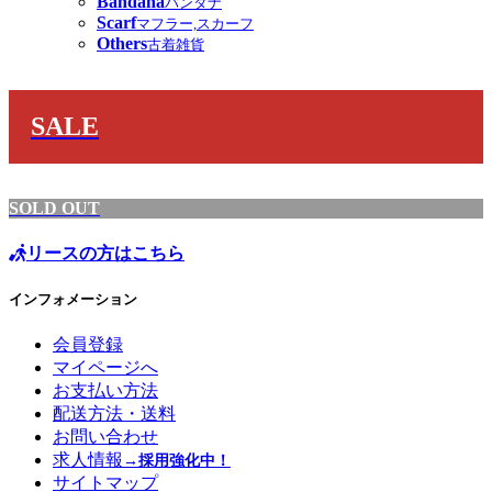
Bandana
バンダナ
Scarf
マフラー,スカーフ
Others
古着雑貨
SALE
SOLD OUT
リースの方はこちら
インフォメーション
会員登録
マイページへ
お支払い方法
配送方法・送料
お問い合わせ
求人情報
→採用強化中！
サイトマップ