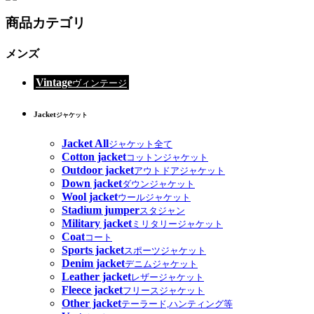
商品カテゴリ
メンズ
Vintage
ヴィンテージ
Jacket
ジャケット
Jacket All
ジャケット全て
Cotton jacket
コットンジャケット
Outdoor jacket
アウトドアジャケット
Down jacket
ダウンジャケット
Wool jacket
ウールジャケット
Stadium jumper
スタジャン
Military jacket
ミリタリージャケット
Coat
コート
Sports jacket
スポーツジャケット
Denim jacket
デニムジャケット
Leather jacket
レザージャケット
Fleece jacket
フリースジャケット
Other jacket
テーラード,ハンティング等