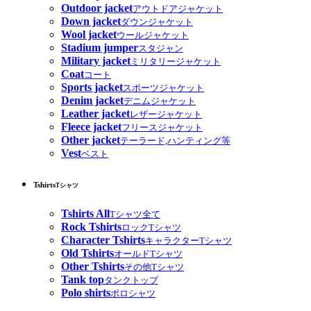
Outdoor jacket
アウトドアジャケット
Down jacket
ダウンジャケット
Wool jacket
ウールジャケット
Stadium jumper
スタジャン
Military jacket
ミリタリージャケット
Coat
コート
Sports jacket
スポーツジャケット
Denim jacket
デニムジャケット
Leather jacket
レザージャケット
Fleece jacket
フリースジャケット
Other jacket
テーラード,ハンティング等
Vest
ベスト
Tshirts
Tシャツ
Tshirts All
Tシャツ全て
Rock Tshirts
ロックTシャツ
Character Tshirts
キャラクターTシャツ
Old Tshirts
オールドTシャツ
Other Tshirts
その他Tシャツ
Tank top
タンクトップ
Polo shirts
ポロシャツ