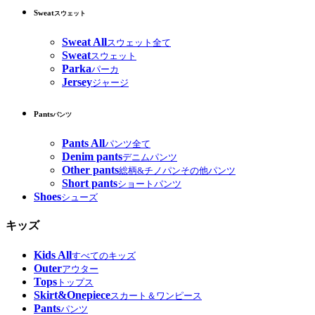
Sweat
スウェット
Sweat All
スウェット全て
Sweat
スウェット
Parka
パーカ
Jersey
ジャージ
Pants
パンツ
Pants All
パンツ全て
Denim pants
デニムパンツ
Other pants
総柄&チノパンその他パンツ
Short pants
ショートパンツ
Shoes
シューズ
キッズ
Kids All
すべてのキッズ
Outer
アウター
Tops
トップス
Skirt&Onepiece
スカート＆ワンピース
Pants
パンツ