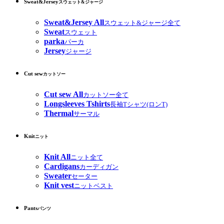
Sweat&Jersey
スウェット&ジャージ
Sweat&Jersey All
スウェット&ジャージ全て
Sweat
スウェット
parka
パーカ
Jersey
ジャージ
Cut sew
カットソー
Cut sew All
カットソー全て
Longsleeves Tshirts
長袖Tシャツ(ロンT)
Thermal
サーマル
Knit
ニット
Knit All
ニット全て
Cardigans
カーディガン
Sweater
セーター
Knit vest
ニットベスト
Pants
パンツ