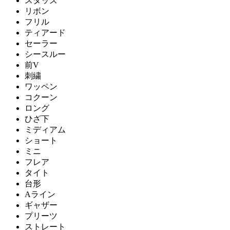
スタッズ
リボン
フリル
ティアード
セーラー
シースルー
前V
刺繍
ワッペン
コクーン
ロング
ひざ下
ミディアム
ショート
ミニ
フレア
タイト
台形
Aライン
ギャザー
プリーツ
ストレート