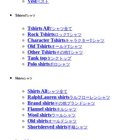
Vest
ベスト
Tshirts
Tシャツ
Tshirts All
Tシャツ全て
Rock Tshirts
ロックTシャツ
Character Tshirts
キャラクターTシャツ
Old Tshirts
オールドTシャツ
Other Tshirts
その他Tシャツ
Tank top
タンクトップ
Polo shirts
ポロシャツ
Shirts
シャツ
Shirts All
シャツ全て
RalphLauren shirts
ラルフローレンシャツ
Brand shirte
その他ブランドシャツ
Flannel shirts
ネルシャツ
Wool shirts
ウールシャツ
Old shirts
オールドシャツ
Shortsleeved shirts
半袖シャツ