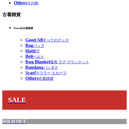
Others
その他
古着雑貨
Goods
古着雑貨
Good All
すべてのグッズ
Bag
バッグ
Hat
帽子
Belt
ベルト
Rug Blanket
寝具,ラグ,ブランケット
Bandana
バンダナ
Scarf
マフラー,スカーフ
Others
古着雑貨
SALE
SOLD OUT