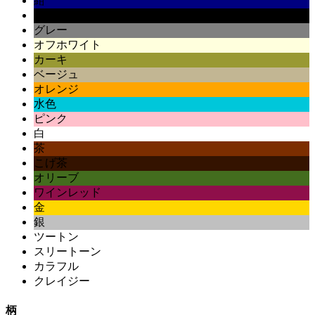
紺
黒
グレー
オフホワイト
カーキ
ベージュ
オレンジ
水色
ピンク
白
茶
こげ茶
オリーブ
ワインレッド
金
銀
ツートン
スリートーン
カラフル
クレイジー
柄