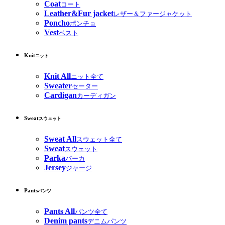
Coat
コート
Leather&Fur jacket
レザー＆ファージャケット
Poncho
ポンチョ
Vest
ベスト
Knit
ニット
Knit All
ニット全て
Sweater
セーター
Cardigan
カーディガン
Sweat
スウェット
Sweat All
スウェット全て
Sweat
スウェット
Parka
パーカ
Jersey
ジャージ
Pants
パンツ
Pants All
パンツ全て
Denim pants
デニムパンツ