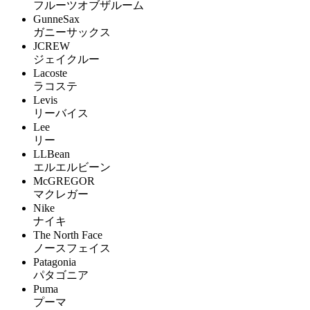
フルーツオブザルーム
GunneSax
ガニーサックス
JCREW
ジェイクルー
Lacoste
ラコステ
Levis
リーバイス
Lee
リー
LLBean
エルエルビーン
McGREGOR
マクレガー
Nike
ナイキ
The North Face
ノースフェイス
Patagonia
パタゴニア
Puma
プーマ