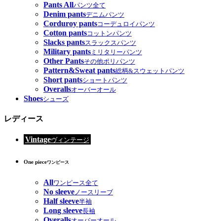
Pants All
パンツ全て
Denim pants
デニムパンツ
Corduroy pants
コーデュロイパンツ
Cotton pants
コットンパンツ
Slacks pants
スラックスパンツ
Military pants
ミリタリーパンツ
Other Pants
その他ポリパンツ
Pattern&Sweat pants
総柄&スウェットパンツ
Short pants
ショートパンツ
Overalls
オーバーオール
Shoes
シューズ
レディース
Vintage
ヴィンテージ
One piece
ワンピース
All
ワンピース全て
No sleeve
ノースリーブ
Half sleeve
半袖
Long sleeve
長袖
Overalls
オーバーオール