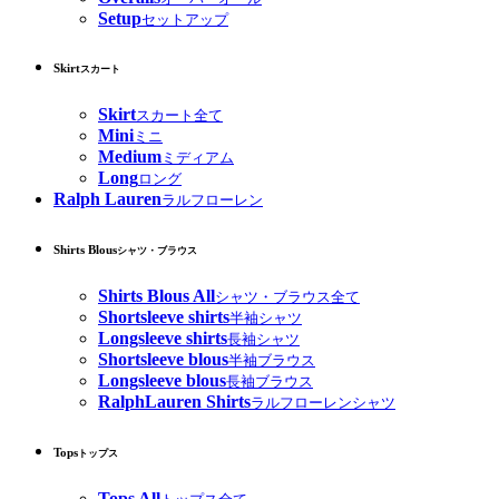
Setup
セットアップ
Skirt
スカート
Skirt
スカート全て
Mini
ミニ
Medium
ミディアム
Long
ロング
Ralph Lauren
ラルフローレン
Shirts Blous
シャツ・ブラウス
Shirts Blous All
シャツ・ブラウス全て
Shortsleeve shirts
半袖シャツ
Longsleeve shirts
長袖シャツ
Shortsleeve blous
半袖ブラウス
Longsleeve blous
長袖ブラウス
RalphLauren Shirts
ラルフローレンシャツ
Tops
トップス
Tops All