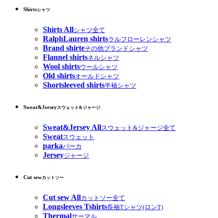
Shirts
シャツ
Shirts All
シャツ全て
RalphLauren shirts
ラルフローレンシャツ
Brand shirte
その他ブランドシャツ
Flannel shirts
ネルシャツ
Wool shirts
ウールシャツ
Old shirts
オールドシャツ
Shortsleeved shirts
半袖シャツ
Sweat&Jersey
スウェット&ジャージ
Sweat&Jersey All
スウェット&ジャージ全て
Sweat
スウェット
parka
パーカ
Jersey
ジャージ
Cut sew
カットソー
Cut sew All
カットソー全て
Longsleeves Tshirts
長袖Tシャツ(ロンT)
Thermal
サーマル