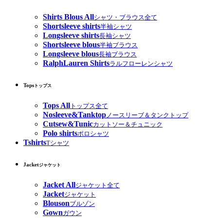
Shirts Blous All
シャツ・ブラウス全て
Shortsleeve shirts
半袖シャツ
Longsleeve shirts
長袖シャツ
Shortsleeve blous
半袖ブラウス
Longsleeve blous
長袖ブラウス
RalphLauren Shirts
ラルフローレンシャツ
Tops
トップス
Tops All
トップス全て
Nosleeve&Tanktop
ノースリーブ＆タンクトップ
Cutsew&Tunic
カットソー＆チュニック
Polo shirts
ポロシャツ
Tshirts
Tシャツ
Jacket
ジャケット
Jacket All
ジャケット全て
Jacket
ジャケット
Blouson
ブルゾン
Gown
ガウン