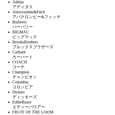
Adidas
アディダス
Abercrombie&Fitch
アバクロンビー&フィッチ
Burberry
バーバリー
BIGMAC
ビッグマック
BrooksBrothers
ブルックスブラザーズ
Carhartt
カーハート
COACH
コーチ
Champion
チャンピオン
Columbia
コロンビア
Dickies
ディッキーズ
EddieBauer
エディーバウアー
FRUIT OF THE LOOM