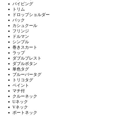
パイピング
トリム
ドロップショルダー
バック
カシュクール
フリンジ
ドルマン
シンプル
巻きスカート
ラップ
ダブルブレスト
ダブルボタン
単色タグ
ブルーバータグ
トリコタグ
ペイント
マチ付
クルーネック
Uネック
Vネック
ボートネック