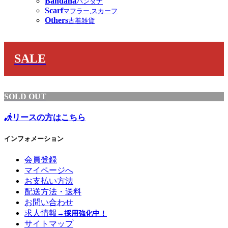
Bandana
バンダナ
Scarf
マフラー,スカーフ
Others
古着雑貨
SALE
SOLD OUT
リースの方はこちら
インフォメーション
会員登録
マイページへ
お支払い方法
配送方法・送料
お問い合わせ
求人情報
→採用強化中！
サイトマップ