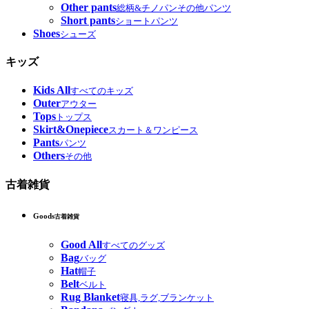
Other pants
総柄&チノパンその他パンツ
Short pants
ショートパンツ
Shoes
シューズ
キッズ
Kids All
すべてのキッズ
Outer
アウター
Tops
トップス
Skirt&Onepiece
スカート＆ワンピース
Pants
パンツ
Others
その他
古着雑貨
Goods
古着雑貨
Good All
すべてのグッズ
Bag
バッグ
Hat
帽子
Belt
ベルト
Rug Blanket
寝具,ラグ,ブランケット