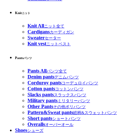
Knit
ニット
Knit All
ニット全て
Cardigans
カーディガン
Sweater
セーター
Knit vest
ニットベスト
Pants
パンツ
Pants All
パンツ全て
Denim pants
デニムパンツ
Corduroy pants
コーデュロイパンツ
Cotton pants
コットンパンツ
Slacks pants
スラックスパンツ
Military pants
ミリタリーパンツ
Other Pants
その他ポリパンツ
Pattern&Sweat pants
総柄&スウェットパンツ
Short pants
ショートパンツ
Overalls
オーバーオール
Shoes
シューズ