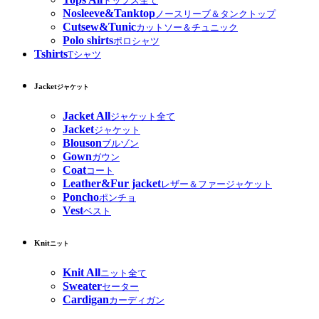
トップス全て
Nosleeve&Tanktop
ノースリーブ＆タンクトップ
Cutsew&Tunic
カットソー＆チュニック
Polo shirts
ポロシャツ
Tshirts
Tシャツ
Jacket
ジャケット
Jacket All
ジャケット全て
Jacket
ジャケット
Blouson
ブルゾン
Gown
ガウン
Coat
コート
Leather&Fur jacket
レザー＆ファージャケット
Poncho
ポンチョ
Vest
ベスト
Knit
ニット
Knit All
ニット全て
Sweater
セーター
Cardigan
カーディガン