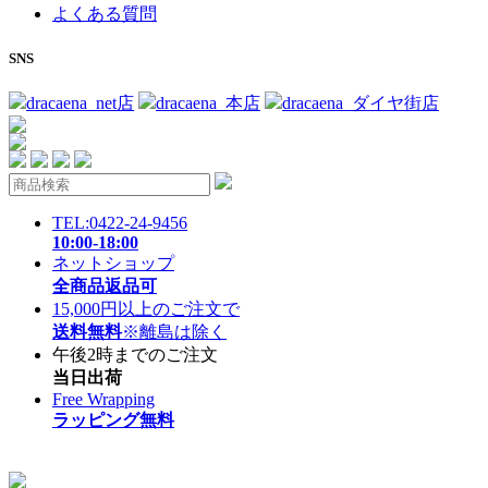
よくある質問
SNS
dracaena_net店
dracaena_本店
dracaena_ダイヤ街店
TEL:0422-24-9456
10:00-18:00
ネットショップ
全商品返品可
15,000円以上のご注文で
送料無料
※離島は除く
午後2時までのご注文
当日出荷
Free Wrapping
ラッピング無料