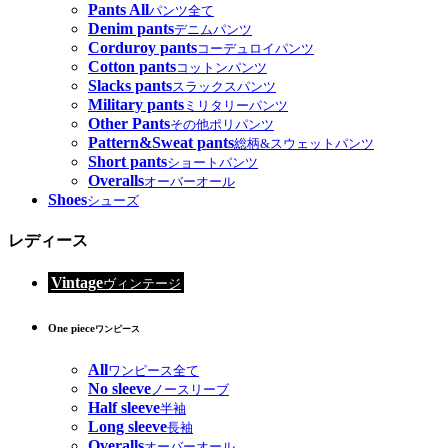
Pants All
パンツ全て
Denim pants
デニムパンツ
Corduroy pants
コーデュロイパンツ
Cotton pants
コットンパンツ
Slacks pants
スラックスパンツ
Military pants
ミリタリーパンツ
Other Pants
その他ポリパンツ
Pattern&Sweat pants
総柄&スウェットパンツ
Short pants
ショートパンツ
Overalls
オーバーオール
Shoes
シューズ
レディース
Vintage
ヴィンテージ
One piece
ワンピース
All
ワンピース全て
No sleeve
ノースリーブ
Half sleeve
半袖
Long sleeve
長袖
Overalls
オーバーオール