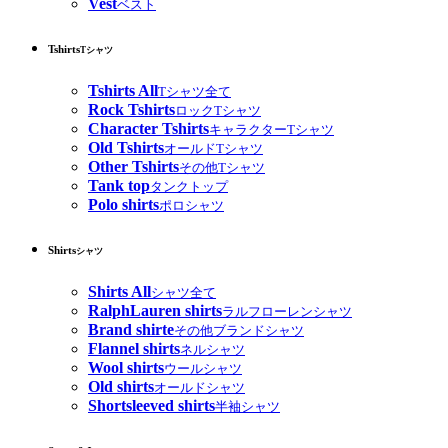
Vest
ベスト
Tshirts
Tシャツ
Tshirts All
Tシャツ全て
Rock Tshirts
ロックTシャツ
Character Tshirts
キャラクターTシャツ
Old Tshirts
オールドTシャツ
Other Tshirts
その他Tシャツ
Tank top
タンクトップ
Polo shirts
ポロシャツ
Shirts
シャツ
Shirts All
シャツ全て
RalphLauren shirts
ラルフローレンシャツ
Brand shirte
その他ブランドシャツ
Flannel shirts
ネルシャツ
Wool shirts
ウールシャツ
Old shirts
オールドシャツ
Shortsleeved shirts
半袖シャツ