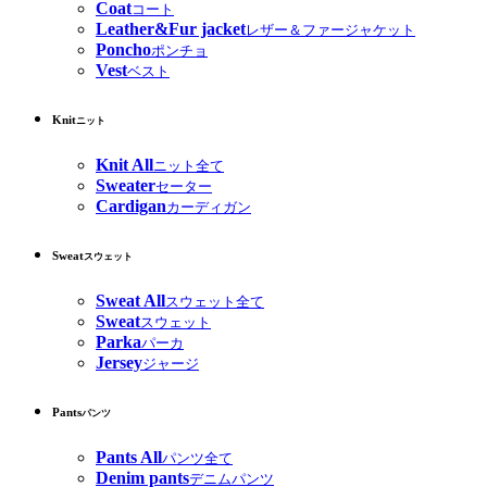
Coat
コート
Leather&Fur jacket
レザー＆ファージャケット
Poncho
ポンチョ
Vest
ベスト
Knit
ニット
Knit All
ニット全て
Sweater
セーター
Cardigan
カーディガン
Sweat
スウェット
Sweat All
スウェット全て
Sweat
スウェット
Parka
パーカ
Jersey
ジャージ
Pants
パンツ
Pants All
パンツ全て
Denim pants
デニムパンツ