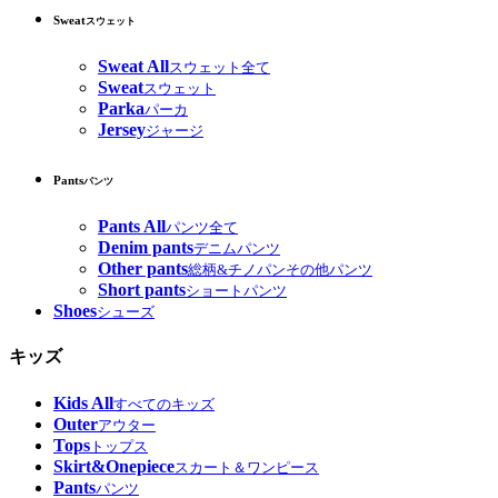
Sweat
スウェット
Sweat All
スウェット全て
Sweat
スウェット
Parka
パーカ
Jersey
ジャージ
Pants
パンツ
Pants All
パンツ全て
Denim pants
デニムパンツ
Other pants
総柄&チノパンその他パンツ
Short pants
ショートパンツ
Shoes
シューズ
キッズ
Kids All
すべてのキッズ
Outer
アウター
Tops
トップス
Skirt&Onepiece
スカート＆ワンピース
Pants
パンツ