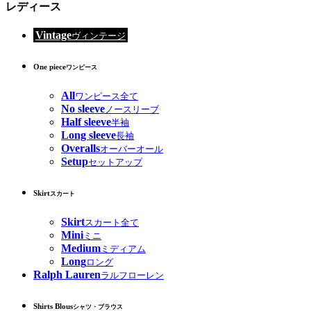
レディース
Vintage
ヴィンテージ
One piece
ワンピース
All
ワンピース全て
No sleeve
ノースリーブ
Half sleeve
半袖
Long sleeve
長袖
Overalls
オーバーオール
Setup
セットアップ
Skirt
スカート
Skirt
スカート全て
Mini
ミニ
Medium
ミディアム
Long
ロング
Ralph Lauren
ラルフローレン
Shirts Blous
シャツ・ブラウス