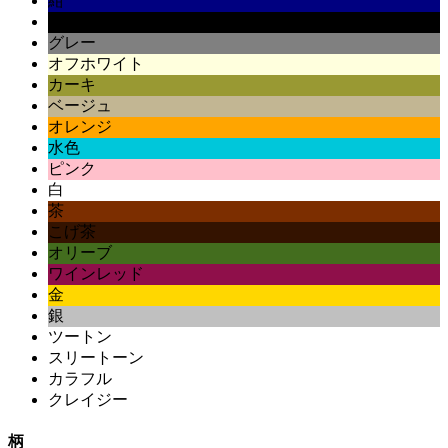
紺
黒
グレー
オフホワイト
カーキ
ベージュ
オレンジ
水色
ピンク
白
茶
こげ茶
オリーブ
ワインレッド
金
銀
ツートン
スリートーン
カラフル
クレイジー
柄