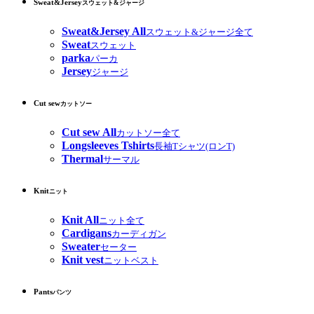
Sweat&Jersey
スウェット&ジャージ
Sweat&Jersey All
スウェット&ジャージ全て
Sweat
スウェット
parka
パーカ
Jersey
ジャージ
Cut sew
カットソー
Cut sew All
カットソー全て
Longsleeves Tshirts
長袖Tシャツ(ロンT)
Thermal
サーマル
Knit
ニット
Knit All
ニット全て
Cardigans
カーディガン
Sweater
セーター
Knit vest
ニットベスト
Pants
パンツ