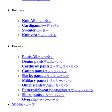
Knit
ニット
Knit All
ニット全て
Cardigans
カーディガン
Sweater
セーター
Knit vest
ニットベスト
Pants
パンツ
Pants All
パンツ全て
Denim pants
デニムパンツ
Corduroy pants
コーデュロイパンツ
Cotton pants
コットンパンツ
Slacks pants
スラックスパンツ
Military pants
ミリタリーパンツ
Other Pants
その他ポリパンツ
Pattern&Sweat pants
総柄&スウェットパンツ
Short pants
ショートパンツ
Overalls
オーバーオール
Shoes
シューズ