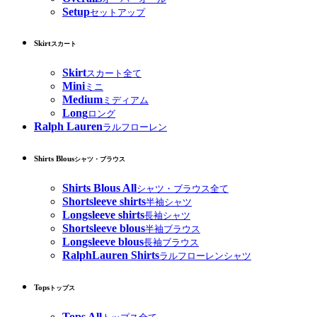
Setup
セットアップ
Skirt
スカート
Skirt
スカート全て
Mini
ミニ
Medium
ミディアム
Long
ロング
Ralph Lauren
ラルフローレン
Shirts Blous
シャツ・ブラウス
Shirts Blous All
シャツ・ブラウス全て
Shortsleeve shirts
半袖シャツ
Longsleeve shirts
長袖シャツ
Shortsleeve blous
半袖ブラウス
Longsleeve blous
長袖ブラウス
RalphLauren Shirts
ラルフローレンシャツ
Tops
トップス
Tops All