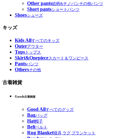
Other pants
総柄&チノパンその他パンツ
Short pants
ショートパンツ
Shoes
シューズ
キッズ
Kids All
すべてのキッズ
Outer
アウター
Tops
トップス
Skirt&Onepiece
スカート＆ワンピース
Pants
パンツ
Others
その他
古着雑貨
Goods
古着雑貨
Good All
すべてのグッズ
Bag
バッグ
Hat
帽子
Belt
ベルト
Rug Blanket
寝具,ラグ,ブランケット