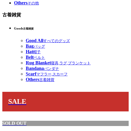
Others
その他
古着雑貨
Goods
古着雑貨
Good All
すべてのグッズ
Bag
バッグ
Hat
帽子
Belt
ベルト
Rug Blanket
寝具,ラグ,ブランケット
Bandana
バンダナ
Scarf
マフラー,スカーフ
Others
古着雑貨
SALE
SOLD OUT