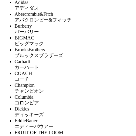
Adidas
アディダス
Abercrombie&Fitch
アバクロンビー&フィッチ
Burberry
バーバリー
BIGMAC
ビッグマック
BrooksBrothers
ブルックスブラザーズ
Carhartt
カーハート
COACH
コーチ
Champion
チャンピオン
Columbia
コロンビア
Dickies
ディッキーズ
EddieBauer
エディーバウアー
FRUIT OF THE LOOM