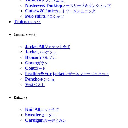
トップス全て
Nosleeve&Tanktop
ノースリーブ＆タンクトップ
Cutsew&Tunic
カットソー＆チュニック
Polo shirts
ポロシャツ
Tshirts
Tシャツ
Jacket
ジャケット
Jacket All
ジャケット全て
Jacket
ジャケット
Blouson
ブルゾン
Gown
ガウン
Coat
コート
Leather&Fur jacket
レザー＆ファージャケット
Poncho
ポンチョ
Vest
ベスト
Knit
ニット
Knit All
ニット全て
Sweater
セーター
Cardigan
カーディガン