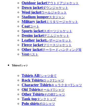
Outdoor jacket
アウトドアジャケット
Down jacket
ダウンジャケット
Wool jacket
ウールジャケット
Stadium jumper
スタジャン
Military jacket
ミリタリージャケット
Coat
コート
Sports jacket
スポーツジャケット
Denim jacket
デニムジャケット
Leather jacket
レザージャケット
Fleece jacket
フリースジャケット
Other jacket
テーラード,ハンティング等
Vest
ベスト
Tshirts
Tシャツ
Tshirts All
Tシャツ全て
Rock Tshirts
ロックTシャツ
Character Tshirts
キャラクターTシャツ
Old Tshirts
オールドTシャツ
Other Tshirts
その他Tシャツ
Tank top
タンクトップ
Polo shirts
ポロシャツ