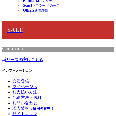
Bandana
バンダナ
Scarf
マフラー,スカーフ
Others
古着雑貨
SALE
SOLD OUT
リースの方はこちら
インフォメーション
会員登録
マイページへ
お支払い方法
配送方法・送料
お問い合わせ
求人情報
→採用強化中！
サイトマップ