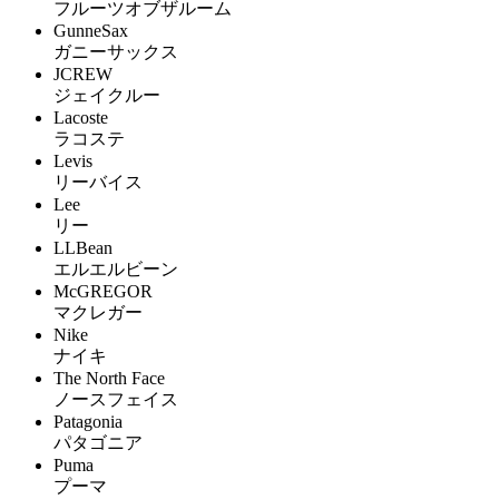
フルーツオブザルーム
GunneSax
ガニーサックス
JCREW
ジェイクルー
Lacoste
ラコステ
Levis
リーバイス
Lee
リー
LLBean
エルエルビーン
McGREGOR
マクレガー
Nike
ナイキ
The North Face
ノースフェイス
Patagonia
パタゴニア
Puma
プーマ