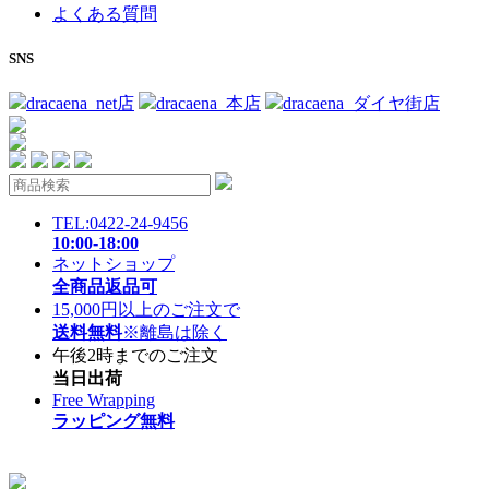
よくある質問
SNS
dracaena_net店
dracaena_本店
dracaena_ダイヤ街店
TEL:0422-24-9456
10:00-18:00
ネットショップ
全商品返品可
15,000円以上のご注文で
送料無料
※離島は除く
午後2時までのご注文
当日出荷
Free Wrapping
ラッピング無料