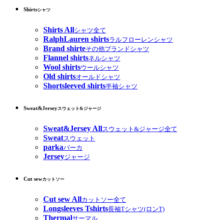
Shirts
シャツ
Shirts All
シャツ全て
RalphLauren shirts
ラルフローレンシャツ
Brand shirte
その他ブランドシャツ
Flannel shirts
ネルシャツ
Wool shirts
ウールシャツ
Old shirts
オールドシャツ
Shortsleeved shirts
半袖シャツ
Sweat&Jersey
スウェット&ジャージ
Sweat&Jersey All
スウェット&ジャージ全て
Sweat
スウェット
parka
パーカ
Jersey
ジャージ
Cut sew
カットソー
Cut sew All
カットソー全て
Longsleeves Tshirts
長袖Tシャツ(ロンT)
Thermal
サーマル