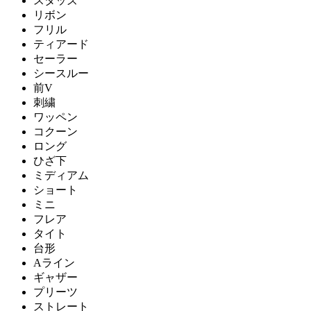
スタッズ
リボン
フリル
ティアード
セーラー
シースルー
前V
刺繍
ワッペン
コクーン
ロング
ひざ下
ミディアム
ショート
ミニ
フレア
タイト
台形
Aライン
ギャザー
プリーツ
ストレート