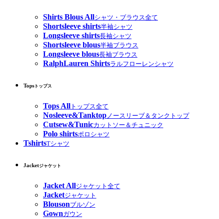
Shirts Blous All
シャツ・ブラウス全て
Shortsleeve shirts
半袖シャツ
Longsleeve shirts
長袖シャツ
Shortsleeve blous
半袖ブラウス
Longsleeve blous
長袖ブラウス
RalphLauren Shirts
ラルフローレンシャツ
Tops
トップス
Tops All
トップス全て
Nosleeve&Tanktop
ノースリーブ＆タンクトップ
Cutsew&Tunic
カットソー＆チュニック
Polo shirts
ポロシャツ
Tshirts
Tシャツ
Jacket
ジャケット
Jacket All
ジャケット全て
Jacket
ジャケット
Blouson
ブルゾン
Gown
ガウン