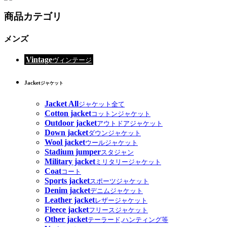
商品カテゴリ
メンズ
Vintage
ヴィンテージ
Jacket
ジャケット
Jacket All
ジャケット全て
Cotton jacket
コットンジャケット
Outdoor jacket
アウトドアジャケット
Down jacket
ダウンジャケット
Wool jacket
ウールジャケット
Stadium jumper
スタジャン
Military jacket
ミリタリージャケット
Coat
コート
Sports jacket
スポーツジャケット
Denim jacket
デニムジャケット
Leather jacket
レザージャケット
Fleece jacket
フリースジャケット
Other jacket
テーラード,ハンティング等