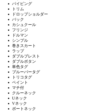
パイピング
トリム
ドロップショルダー
バック
カシュクール
フリンジ
ドルマン
シンプル
巻きスカート
ラップ
ダブルブレスト
ダブルボタン
単色タグ
ブルーバータグ
トリコタグ
ペイント
マチ付
クルーネック
Uネック
Vネック
ボートネック