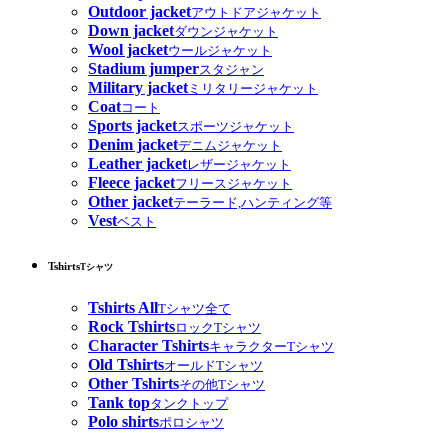
Outdoor jacket
アウトドアジャケット
Down jacket
ダウンジャケット
Wool jacket
ウールジャケット
Stadium jumper
スタジャン
Military jacket
ミリタリージャケット
Coat
コート
Sports jacket
スポーツジャケット
Denim jacket
デニムジャケット
Leather jacket
レザージャケット
Fleece jacket
フリースジャケット
Other jacket
テーラード,ハンティング等
Vest
ベスト
Tshirts
Tシャツ
Tshirts All
Tシャツ全て
Rock Tshirts
ロックTシャツ
Character Tshirts
キャラクターTシャツ
Old Tshirts
オールドTシャツ
Other Tshirts
その他Tシャツ
Tank top
タンクトップ
Polo shirts
ポロシャツ