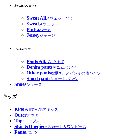
Sweat
スウェット
Sweat All
スウェット全て
Sweat
スウェット
Parka
パーカ
Jersey
ジャージ
Pants
パンツ
Pants All
パンツ全て
Denim pants
デニムパンツ
Other pants
総柄&チノパンその他パンツ
Short pants
ショートパンツ
Shoes
シューズ
キッズ
Kids All
すべてのキッズ
Outer
アウター
Tops
トップス
Skirt&Onepiece
スカート＆ワンピース
Pants
パンツ