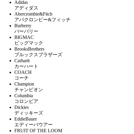
Adidas
アディダス
Abercrombie&Fitch
アバクロンビー&フィッチ
Burberry
バーバリー
BIGMAC
ビッグマック
BrooksBrothers
ブルックスブラザーズ
Carhartt
カーハート
COACH
コーチ
Champion
チャンピオン
Columbia
コロンビア
Dickies
ディッキーズ
EddieBauer
エディーバウアー
FRUIT OF THE LOOM