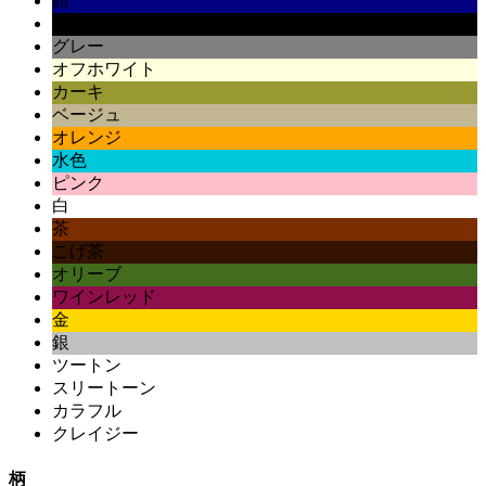
紺
黒
グレー
オフホワイト
カーキ
ベージュ
オレンジ
水色
ピンク
白
茶
こげ茶
オリーブ
ワインレッド
金
銀
ツートン
スリートーン
カラフル
クレイジー
柄