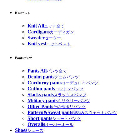
Knit
ニット
Knit All
ニット全て
Cardigans
カーディガン
Sweater
セーター
Knit vest
ニットベスト
Pants
パンツ
Pants All
パンツ全て
Denim pants
デニムパンツ
Corduroy pants
コーデュロイパンツ
Cotton pants
コットンパンツ
Slacks pants
スラックスパンツ
Military pants
ミリタリーパンツ
Other Pants
その他ポリパンツ
Pattern&Sweat pants
総柄&スウェットパンツ
Short pants
ショートパンツ
Overalls
オーバーオール
Shoes
シューズ