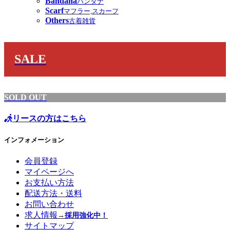
Bandana
バンダナ
Scarf
マフラー,スカーフ
Others
古着雑貨
SALE
SOLD OUT
リースの方はこちら
インフォメーション
会員登録
マイページへ
お支払い方法
配送方法・送料
お問い合わせ
求人情報
→採用強化中！
サイトマップ