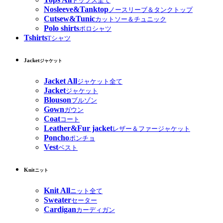
トップス全て
Nosleeve&Tanktop
ノースリーブ＆タンクトップ
Cutsew&Tunic
カットソー＆チュニック
Polo shirts
ポロシャツ
Tshirts
Tシャツ
Jacket
ジャケット
Jacket All
ジャケット全て
Jacket
ジャケット
Blouson
ブルゾン
Gown
ガウン
Coat
コート
Leather&Fur jacket
レザー＆ファージャケット
Poncho
ポンチョ
Vest
ベスト
Knit
ニット
Knit All
ニット全て
Sweater
セーター
Cardigan
カーディガン