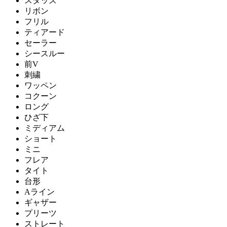
スタッズ
リボン
フリル
ティアード
セーラー
シースルー
前V
刺繍
ワッペン
コクーン
ロング
ひざ下
ミディアム
ショート
ミニ
フレア
タイト
台形
Aライン
ギャザー
プリーツ
ストレート