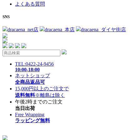
よくある質問
SNS
dracaena_net店
dracaena_本店
dracaena_ダイヤ街店
TEL:0422-24-9456
10:00-18:00
ネットショップ
全商品返品可
15,000円以上のご注文で
送料無料
※離島は除く
午後2時までのご注文
当日出荷
Free Wrapping
ラッピング無料