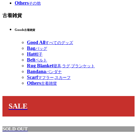
Others
その他
古着雑貨
Goods
古着雑貨
Good All
すべてのグッズ
Bag
バッグ
Hat
帽子
Belt
ベルト
Rug Blanket
寝具,ラグ,ブランケット
Bandana
バンダナ
Scarf
マフラー,スカーフ
Others
古着雑貨
SALE
SOLD OUT