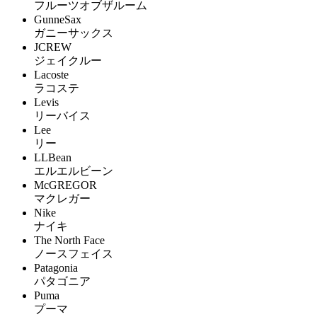
フルーツオブザルーム
GunneSax
ガニーサックス
JCREW
ジェイクルー
Lacoste
ラコステ
Levis
リーバイス
Lee
リー
LLBean
エルエルビーン
McGREGOR
マクレガー
Nike
ナイキ
The North Face
ノースフェイス
Patagonia
パタゴニア
Puma
プーマ