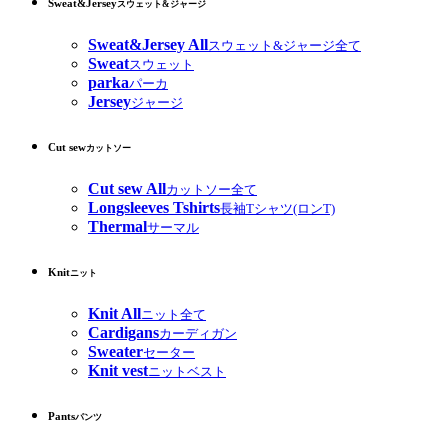
Sweat&Jersey
スウェット&ジャージ
Sweat&Jersey All
スウェット&ジャージ全て
Sweat
スウェット
parka
パーカ
Jersey
ジャージ
Cut sew
カットソー
Cut sew All
カットソー全て
Longsleeves Tshirts
長袖Tシャツ(ロンT)
Thermal
サーマル
Knit
ニット
Knit All
ニット全て
Cardigans
カーディガン
Sweater
セーター
Knit vest
ニットベスト
Pants
パンツ