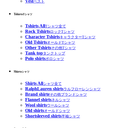
Vest
ベスト
Tshirts
Tシャツ
Tshirts All
Tシャツ全て
Rock Tshirts
ロックTシャツ
Character Tshirts
キャラクターTシャツ
Old Tshirts
オールドTシャツ
Other Tshirts
その他Tシャツ
Tank top
タンクトップ
Polo shirts
ポロシャツ
Shirts
シャツ
Shirts All
シャツ全て
RalphLauren shirts
ラルフローレンシャツ
Brand shirte
その他ブランドシャツ
Flannel shirts
ネルシャツ
Wool shirts
ウールシャツ
Old shirts
オールドシャツ
Shortsleeved shirts
半袖シャツ