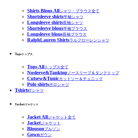
Shirts Blous All
シャツ・ブラウス全て
Shortsleeve shirts
半袖シャツ
Longsleeve shirts
長袖シャツ
Shortsleeve blous
半袖ブラウス
Longsleeve blous
長袖ブラウス
RalphLauren Shirts
ラルフローレンシャツ
Tops
トップス
Tops All
トップス全て
Nosleeve&Tanktop
ノースリーブ＆タンクトップ
Cutsew&Tunic
カットソー＆チュニック
Polo shirts
ポロシャツ
Tshirts
Tシャツ
Jacket
ジャケット
Jacket All
ジャケット全て
Jacket
ジャケット
Blouson
ブルゾン
Gown
ガウン