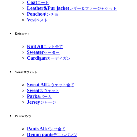
Coat
コート
Leather&Fur jacket
レザー＆ファージャケット
Poncho
ポンチョ
Vest
ベスト
Knit
ニット
Knit All
ニット全て
Sweater
セーター
Cardigan
カーディガン
Sweat
スウェット
Sweat All
スウェット全て
Sweat
スウェット
Parka
パーカ
Jersey
ジャージ
Pants
パンツ
Pants All
パンツ全て
Denim pants
デニムパンツ