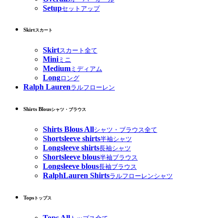
Setup
セットアップ
Skirt
スカート
Skirt
スカート全て
Mini
ミニ
Medium
ミディアム
Long
ロング
Ralph Lauren
ラルフローレン
Shirts Blous
シャツ・ブラウス
Shirts Blous All
シャツ・ブラウス全て
Shortsleeve shirts
半袖シャツ
Longsleeve shirts
長袖シャツ
Shortsleeve blous
半袖ブラウス
Longsleeve blous
長袖ブラウス
RalphLauren Shirts
ラルフローレンシャツ
Tops
トップス
Tops All