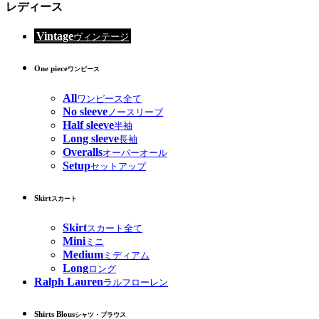
レディース
Vintage
ヴィンテージ
One piece
ワンピース
All
ワンピース全て
No sleeve
ノースリーブ
Half sleeve
半袖
Long sleeve
長袖
Overalls
オーバーオール
Setup
セットアップ
Skirt
スカート
Skirt
スカート全て
Mini
ミニ
Medium
ミディアム
Long
ロング
Ralph Lauren
ラルフローレン
Shirts Blous
シャツ・ブラウス