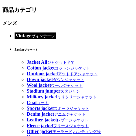
商品カテゴリ
メンズ
Vintage
ヴィンテージ
Jacket
ジャケット
Jacket All
ジャケット全て
Cotton jacket
コットンジャケット
Outdoor jacket
アウトドアジャケット
Down jacket
ダウンジャケット
Wool jacket
ウールジャケット
Stadium jumper
スタジャン
Military jacket
ミリタリージャケット
Coat
コート
Sports jacket
スポーツジャケット
Denim jacket
デニムジャケット
Leather jacket
レザージャケット
Fleece jacket
フリースジャケット
Other jacket
テーラード,ハンティング等