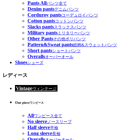
Pants All
パンツ全て
Denim pants
デニムパンツ
Corduroy pants
コーデュロイパンツ
Cotton pants
コットンパンツ
Slacks pants
スラックスパンツ
Military pants
ミリタリーパンツ
Other Pants
その他ポリパンツ
Pattern&Sweat pants
総柄&スウェットパンツ
Short pants
ショートパンツ
Overalls
オーバーオール
Shoes
シューズ
レディース
Vintage
ヴィンテージ
One piece
ワンピース
All
ワンピース全て
No sleeve
ノースリーブ
Half sleeve
半袖
Long sleeve
長袖
Overalls
オーバーオール