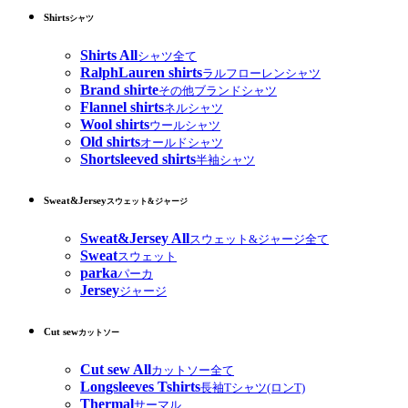
Shirts
シャツ
Shirts All
シャツ全て
RalphLauren shirts
ラルフローレンシャツ
Brand shirte
その他ブランドシャツ
Flannel shirts
ネルシャツ
Wool shirts
ウールシャツ
Old shirts
オールドシャツ
Shortsleeved shirts
半袖シャツ
Sweat&Jersey
スウェット&ジャージ
Sweat&Jersey All
スウェット&ジャージ全て
Sweat
スウェット
parka
パーカ
Jersey
ジャージ
Cut sew
カットソー
Cut sew All
カットソー全て
Longsleeves Tshirts
長袖Tシャツ(ロンT)
Thermal
サーマル