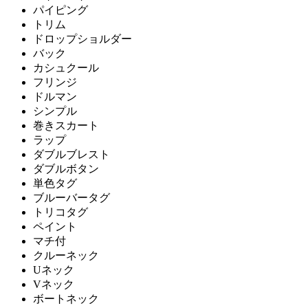
パイピング
トリム
ドロップショルダー
バック
カシュクール
フリンジ
ドルマン
シンプル
巻きスカート
ラップ
ダブルブレスト
ダブルボタン
単色タグ
ブルーバータグ
トリコタグ
ペイント
マチ付
クルーネック
Uネック
Vネック
ボートネック