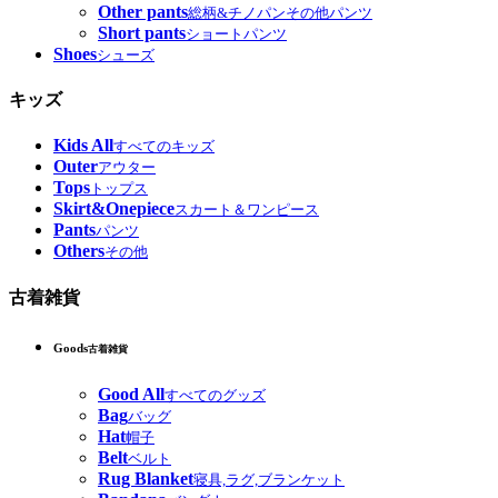
Other pants
総柄&チノパンその他パンツ
Short pants
ショートパンツ
Shoes
シューズ
キッズ
Kids All
すべてのキッズ
Outer
アウター
Tops
トップス
Skirt&Onepiece
スカート＆ワンピース
Pants
パンツ
Others
その他
古着雑貨
Goods
古着雑貨
Good All
すべてのグッズ
Bag
バッグ
Hat
帽子
Belt
ベルト
Rug Blanket
寝具,ラグ,ブランケット