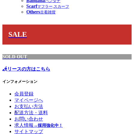
Bandana
バンダナ
Scarf
マフラー,スカーフ
Others
古着雑貨
SALE
SOLD OUT
リースの方はこちら
インフォメーション
会員登録
マイページへ
お支払い方法
配送方法・送料
お問い合わせ
求人情報
→採用強化中！
サイトマップ