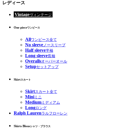
レディース
Vintage
ヴィンテージ
One piece
ワンピース
All
ワンピース全て
No sleeve
ノースリーブ
Half sleeve
半袖
Long sleeve
長袖
Overalls
オーバーオール
Setup
セットアップ
Skirt
スカート
Skirt
スカート全て
Mini
ミニ
Medium
ミディアム
Long
ロング
Ralph Lauren
ラルフローレン
Shirts Blous
シャツ・ブラウス