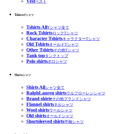
Vest
ベスト
Tshirts
Tシャツ
Tshirts All
Tシャツ全て
Rock Tshirts
ロックTシャツ
Character Tshirts
キャラクターTシャツ
Old Tshirts
オールドTシャツ
Other Tshirts
その他Tシャツ
Tank top
タンクトップ
Polo shirts
ポロシャツ
Shirts
シャツ
Shirts All
シャツ全て
RalphLauren shirts
ラルフローレンシャツ
Brand shirte
その他ブランドシャツ
Flannel shirts
ネルシャツ
Wool shirts
ウールシャツ
Old shirts
オールドシャツ
Shortsleeved shirts
半袖シャツ