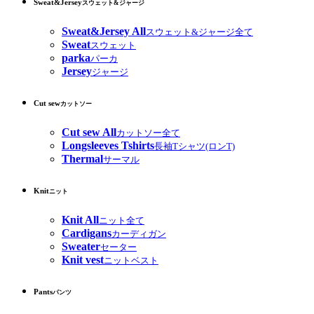
Sweat&Jersey
スウェット&ジャージ
Sweat&Jersey All
スウェット&ジャージ全て
Sweat
スウェット
parka
パーカ
Jersey
ジャージ
Cut sew
カットソー
Cut sew All
カットソー全て
Longsleeves Tshirts
長袖Tシャツ(ロンT)
Thermal
サーマル
Knit
ニット
Knit All
ニット全て
Cardigans
カーディガン
Sweater
セーター
Knit vest
ニットベスト
Pants
パンツ