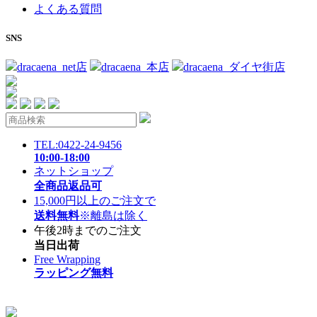
よくある質問
SNS
dracaena_net店
dracaena_本店
dracaena_ダイヤ街店
TEL:0422-24-9456
10:00-18:00
ネットショップ
全商品返品可
15,000円以上のご注文で
送料無料
※離島は除く
午後2時までのご注文
当日出荷
Free Wrapping
ラッピング無料