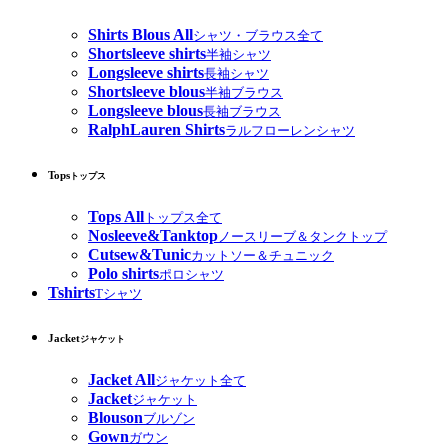
Shirts Blous All
シャツ・ブラウス全て
Shortsleeve shirts
半袖シャツ
Longsleeve shirts
長袖シャツ
Shortsleeve blous
半袖ブラウス
Longsleeve blous
長袖ブラウス
RalphLauren Shirts
ラルフローレンシャツ
Tops
トップス
Tops All
トップス全て
Nosleeve&Tanktop
ノースリーブ＆タンクトップ
Cutsew&Tunic
カットソー＆チュニック
Polo shirts
ポロシャツ
Tshirts
Tシャツ
Jacket
ジャケット
Jacket All
ジャケット全て
Jacket
ジャケット
Blouson
ブルゾン
Gown
ガウン