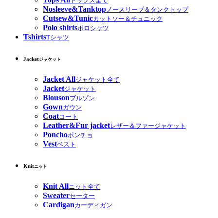
トップス全て
Nosleeve&Tanktop
ノースリーブ＆タンクトップ
Cutsew&Tunic
カットソー＆チュニック
Polo shirts
ポロシャツ
Tshirts
Tシャツ
Jacket
ジャケット
Jacket All
ジャケット全て
Jacket
ジャケット
Blouson
ブルゾン
Gown
ガウン
Coat
コート
Leather&Fur jacket
レザー＆ファージャケット
Poncho
ポンチョ
Vest
ベスト
Knit
ニット
Knit All
ニット全て
Sweater
セーター
Cardigan
カーディガン