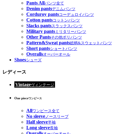
Pants All
パンツ全て
Denim pants
デニムパンツ
Corduroy pants
コーデュロイパンツ
Cotton pants
コットンパンツ
Slacks pants
スラックスパンツ
Military pants
ミリタリーパンツ
Other Pants
その他ポリパンツ
Pattern&Sweat pants
総柄&スウェットパンツ
Short pants
ショートパンツ
Overalls
オーバーオール
Shoes
シューズ
レディース
Vintage
ヴィンテージ
One piece
ワンピース
All
ワンピース全て
No sleeve
ノースリーブ
Half sleeve
半袖
Long sleeve
長袖
Overalls
オーバーオール