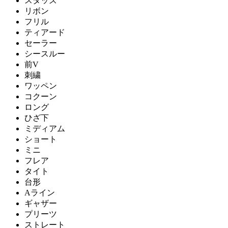
スタッズ
リボン
フリル
ティアード
セーラー
シースルー
前V
刺繍
ワッペン
コクーン
ロング
ひざ下
ミディアム
ショート
ミニ
フレア
タイト
台形
Aライン
ギャザー
プリーツ
ストレート