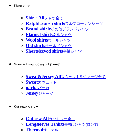
Shirts
シャツ
Shirts All
シャツ全て
RalphLauren shirts
ラルフローレンシャツ
Brand shirte
その他ブランドシャツ
Flannel shirts
ネルシャツ
Wool shirts
ウールシャツ
Old shirts
オールドシャツ
Shortsleeved shirts
半袖シャツ
Sweat&Jersey
スウェット&ジャージ
Sweat&Jersey All
スウェット&ジャージ全て
Sweat
スウェット
parka
パーカ
Jersey
ジャージ
Cut sew
カットソー
Cut sew All
カットソー全て
Longsleeves Tshirts
長袖Tシャツ(ロンT)
Thermal
サーマル