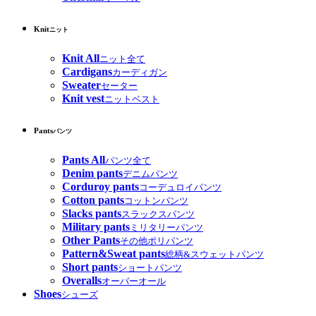
Knit
ニット
Knit All
ニット全て
Cardigans
カーディガン
Sweater
セーター
Knit vest
ニットベスト
Pants
パンツ
Pants All
パンツ全て
Denim pants
デニムパンツ
Corduroy pants
コーデュロイパンツ
Cotton pants
コットンパンツ
Slacks pants
スラックスパンツ
Military pants
ミリタリーパンツ
Other Pants
その他ポリパンツ
Pattern&Sweat pants
総柄&スウェットパンツ
Short pants
ショートパンツ
Overalls
オーバーオール
Shoes
シューズ