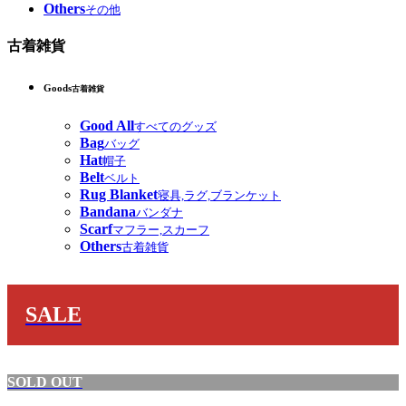
Others
その他
古着雑貨
Goods
古着雑貨
Good All
すべてのグッズ
Bag
バッグ
Hat
帽子
Belt
ベルト
Rug Blanket
寝具,ラグ,ブランケット
Bandana
バンダナ
Scarf
マフラー,スカーフ
Others
古着雑貨
SALE
SOLD OUT