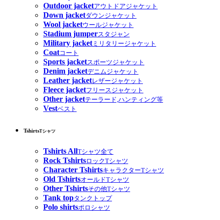
Outdoor jacket
アウトドアジャケット
Down jacket
ダウンジャケット
Wool jacket
ウールジャケット
Stadium jumper
スタジャン
Military jacket
ミリタリージャケット
Coat
コート
Sports jacket
スポーツジャケット
Denim jacket
デニムジャケット
Leather jacket
レザージャケット
Fleece jacket
フリースジャケット
Other jacket
テーラード,ハンティング等
Vest
ベスト
Tshirts
Tシャツ
Tshirts All
Tシャツ全て
Rock Tshirts
ロックTシャツ
Character Tshirts
キャラクターTシャツ
Old Tshirts
オールドTシャツ
Other Tshirts
その他Tシャツ
Tank top
タンクトップ
Polo shirts
ポロシャツ