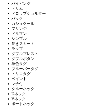
パイピング
トリム
ドロップショルダー
バック
カシュクール
フリンジ
ドルマン
シンプル
巻きスカート
ラップ
ダブルブレスト
ダブルボタン
単色タグ
ブルーバータグ
トリコタグ
ペイント
マチ付
クルーネック
Uネック
Vネック
ボートネック