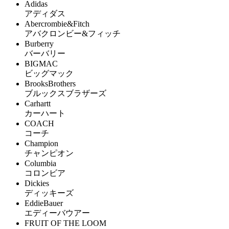
Adidas
アディダス
Abercrombie&Fitch
アバクロンビー&フィッチ
Burberry
バーバリー
BIGMAC
ビッグマック
BrooksBrothers
ブルックスブラザーズ
Carhartt
カーハート
COACH
コーチ
Champion
チャンピオン
Columbia
コロンビア
Dickies
ディッキーズ
EddieBauer
エディーバウアー
FRUIT OF THE LOOM