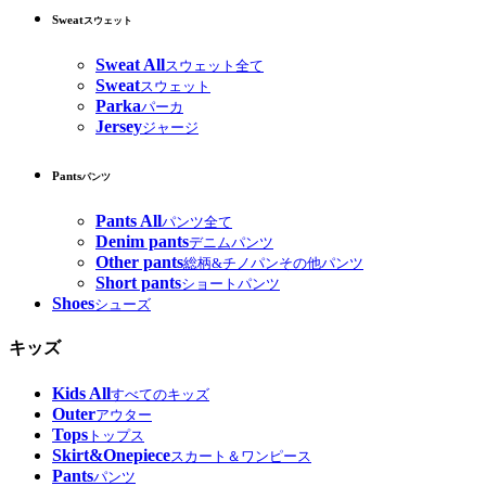
Sweat
スウェット
Sweat All
スウェット全て
Sweat
スウェット
Parka
パーカ
Jersey
ジャージ
Pants
パンツ
Pants All
パンツ全て
Denim pants
デニムパンツ
Other pants
総柄&チノパンその他パンツ
Short pants
ショートパンツ
Shoes
シューズ
キッズ
Kids All
すべてのキッズ
Outer
アウター
Tops
トップス
Skirt&Onepiece
スカート＆ワンピース
Pants
パンツ