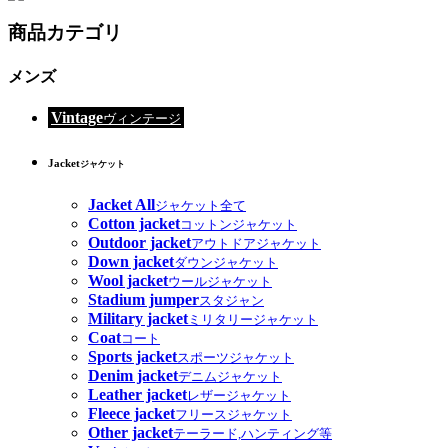
商品カテゴリ
メンズ
Vintage
ヴィンテージ
Jacket
ジャケット
Jacket All
ジャケット全て
Cotton jacket
コットンジャケット
Outdoor jacket
アウトドアジャケット
Down jacket
ダウンジャケット
Wool jacket
ウールジャケット
Stadium jumper
スタジャン
Military jacket
ミリタリージャケット
Coat
コート
Sports jacket
スポーツジャケット
Denim jacket
デニムジャケット
Leather jacket
レザージャケット
Fleece jacket
フリースジャケット
Other jacket
テーラード,ハンティング等