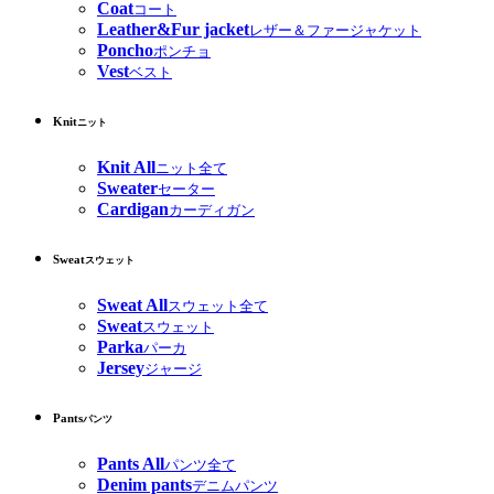
Coat
コート
Leather&Fur jacket
レザー＆ファージャケット
Poncho
ポンチョ
Vest
ベスト
Knit
ニット
Knit All
ニット全て
Sweater
セーター
Cardigan
カーディガン
Sweat
スウェット
Sweat All
スウェット全て
Sweat
スウェット
Parka
パーカ
Jersey
ジャージ
Pants
パンツ
Pants All
パンツ全て
Denim pants
デニムパンツ