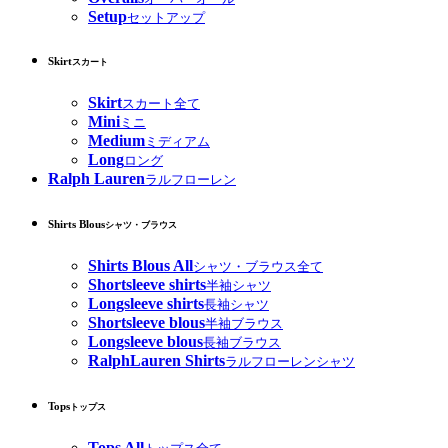
Setup
セットアップ
Skirt
スカート
Skirt
スカート全て
Mini
ミニ
Medium
ミディアム
Long
ロング
Ralph Lauren
ラルフローレン
Shirts Blous
シャツ・ブラウス
Shirts Blous All
シャツ・ブラウス全て
Shortsleeve shirts
半袖シャツ
Longsleeve shirts
長袖シャツ
Shortsleeve blous
半袖ブラウス
Longsleeve blous
長袖ブラウス
RalphLauren Shirts
ラルフローレンシャツ
Tops
トップス
Tops All