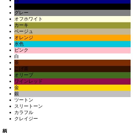
紺
黒
グレー
オフホワイト
カーキ
ベージュ
オレンジ
水色
ピンク
白
茶
こげ茶
オリーブ
ワインレッド
金
銀
ツートン
スリートーン
カラフル
クレイジー
柄