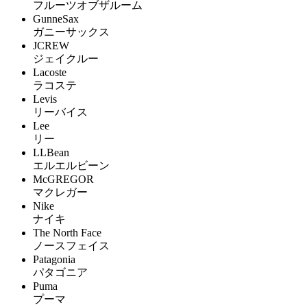
フルーツオブザルーム
GunneSax
ガニーサックス
JCREW
ジェイクルー
Lacoste
ラコステ
Levis
リーバイス
Lee
リー
LLBean
エルエルビーン
McGREGOR
マクレガー
Nike
ナイキ
The North Face
ノースフェイス
Patagonia
パタゴニア
Puma
プーマ