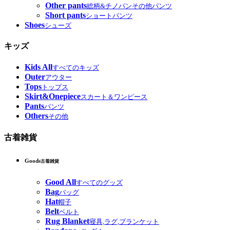
Other pants
総柄&チノパンその他パンツ
Short pants
ショートパンツ
Shoes
シューズ
キッズ
Kids All
すべてのキッズ
Outer
アウター
Tops
トップス
Skirt&Onepiece
スカート＆ワンピース
Pants
パンツ
Others
その他
古着雑貨
Goods
古着雑貨
Good All
すべてのグッズ
Bag
バッグ
Hat
帽子
Belt
ベルト
Rug Blanket
寝具,ラグ,ブランケット