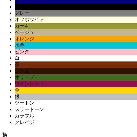
紺
黒
グレー
オフホワイト
カーキ
ベージュ
オレンジ
水色
ピンク
白
茶
こげ茶
オリーブ
ワインレッド
金
銀
ツートン
スリートーン
カラフル
クレイジー
柄