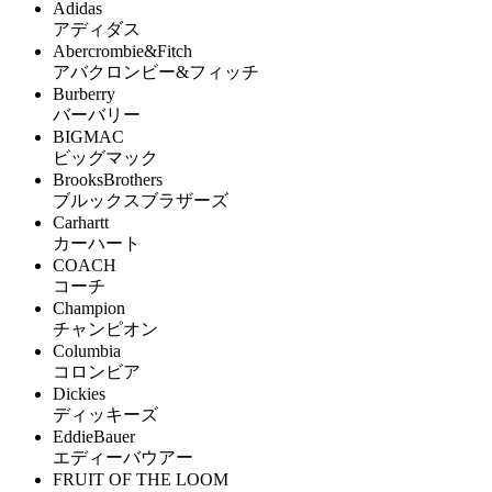
Adidas
アディダス
Abercrombie&Fitch
アバクロンビー&フィッチ
Burberry
バーバリー
BIGMAC
ビッグマック
BrooksBrothers
ブルックスブラザーズ
Carhartt
カーハート
COACH
コーチ
Champion
チャンピオン
Columbia
コロンビア
Dickies
ディッキーズ
EddieBauer
エディーバウアー
FRUIT OF THE LOOM