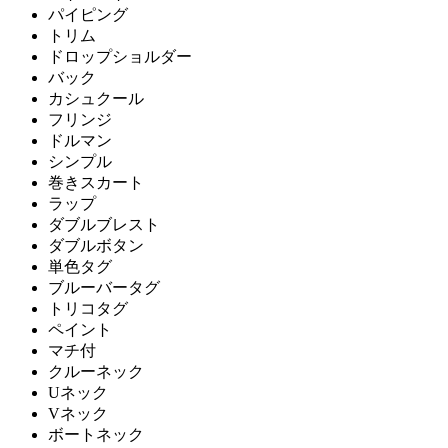
パイピング
トリム
ドロップショルダー
バック
カシュクール
フリンジ
ドルマン
シンプル
巻きスカート
ラップ
ダブルブレスト
ダブルボタン
単色タグ
ブルーバータグ
トリコタグ
ペイント
マチ付
クルーネック
Uネック
Vネック
ボートネック