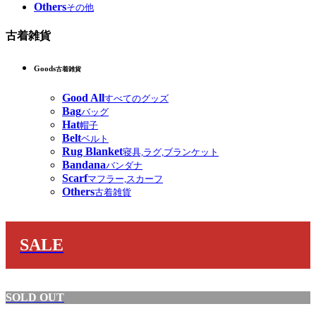
Others
その他
古着雑貨
Goods
古着雑貨
Good All
すべてのグッズ
Bag
バッグ
Hat
帽子
Belt
ベルト
Rug Blanket
寝具,ラグ,ブランケット
Bandana
バンダナ
Scarf
マフラー,スカーフ
Others
古着雑貨
SALE
SOLD OUT