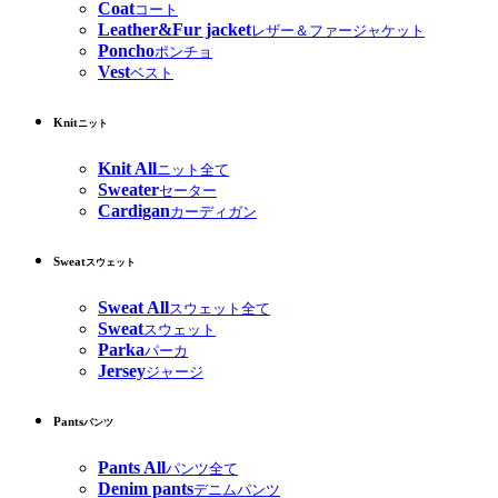
Coat
コート
Leather&Fur jacket
レザー＆ファージャケット
Poncho
ポンチョ
Vest
ベスト
Knit
ニット
Knit All
ニット全て
Sweater
セーター
Cardigan
カーディガン
Sweat
スウェット
Sweat All
スウェット全て
Sweat
スウェット
Parka
パーカ
Jersey
ジャージ
Pants
パンツ
Pants All
パンツ全て
Denim pants
デニムパンツ