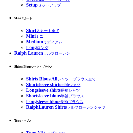
Setup
セットアップ
Skirt
スカート
Skirt
スカート全て
Mini
ミニ
Medium
ミディアム
Long
ロング
Ralph Lauren
ラルフローレン
Shirts Blous
シャツ・ブラウス
Shirts Blous All
シャツ・ブラウス全て
Shortsleeve shirts
半袖シャツ
Longsleeve shirts
長袖シャツ
Shortsleeve blous
半袖ブラウス
Longsleeve blous
長袖ブラウス
RalphLauren Shirts
ラルフローレンシャツ
Tops
トップス
Tops All