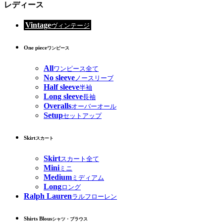
レディース
Vintage
ヴィンテージ
One piece
ワンピース
All
ワンピース全て
No sleeve
ノースリーブ
Half sleeve
半袖
Long sleeve
長袖
Overalls
オーバーオール
Setup
セットアップ
Skirt
スカート
Skirt
スカート全て
Mini
ミニ
Medium
ミディアム
Long
ロング
Ralph Lauren
ラルフローレン
Shirts Blous
シャツ・ブラウス