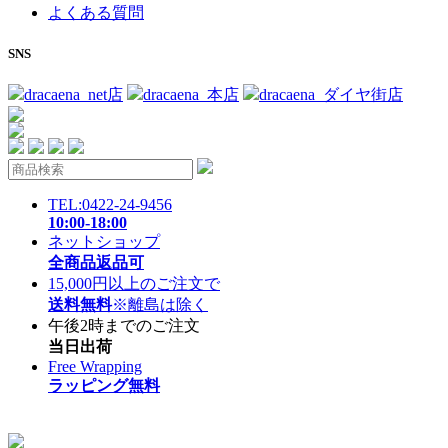
よくある質問
SNS
dracaena_net店
dracaena_本店
dracaena_ダイヤ街店
TEL:0422-24-9456
10:00-18:00
ネットショップ
全商品返品可
15,000円以上のご注文で
送料無料
※離島は除く
午後2時までのご注文
当日出荷
Free Wrapping
ラッピング無料