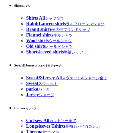
Shirts
シャツ
Shirts All
シャツ全て
RalphLauren shirts
ラルフローレンシャツ
Brand shirte
その他ブランドシャツ
Flannel shirts
ネルシャツ
Wool shirts
ウールシャツ
Old shirts
オールドシャツ
Shortsleeved shirts
半袖シャツ
Sweat&Jersey
スウェット&ジャージ
Sweat&Jersey All
スウェット&ジャージ全て
Sweat
スウェット
parka
パーカ
Jersey
ジャージ
Cut sew
カットソー
Cut sew All
カットソー全て
Longsleeves Tshirts
長袖Tシャツ(ロンT)
Thermal
サーマル