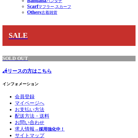
Bandana
バンダナ
Scarf
マフラー,スカーフ
Others
古着雑貨
SALE
SOLD OUT
リースの方はこちら
インフォメーション
会員登録
マイページへ
お支払い方法
配送方法・送料
お問い合わせ
求人情報
→採用強化中！
サイトマップ