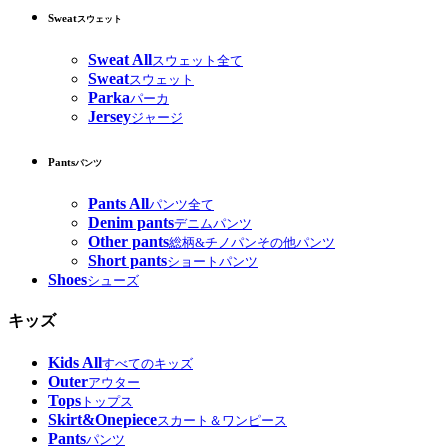
Sweat
スウェット
Sweat All
スウェット全て
Sweat
スウェット
Parka
パーカ
Jersey
ジャージ
Pants
パンツ
Pants All
パンツ全て
Denim pants
デニムパンツ
Other pants
総柄&チノパンその他パンツ
Short pants
ショートパンツ
Shoes
シューズ
キッズ
Kids All
すべてのキッズ
Outer
アウター
Tops
トップス
Skirt&Onepiece
スカート＆ワンピース
Pants
パンツ