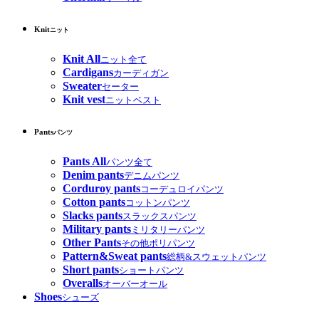
Knit
ニット
Knit All
ニット全て
Cardigans
カーディガン
Sweater
セーター
Knit vest
ニットベスト
Pants
パンツ
Pants All
パンツ全て
Denim pants
デニムパンツ
Corduroy pants
コーデュロイパンツ
Cotton pants
コットンパンツ
Slacks pants
スラックスパンツ
Military pants
ミリタリーパンツ
Other Pants
その他ポリパンツ
Pattern&Sweat pants
総柄&スウェットパンツ
Short pants
ショートパンツ
Overalls
オーバーオール
Shoes
シューズ