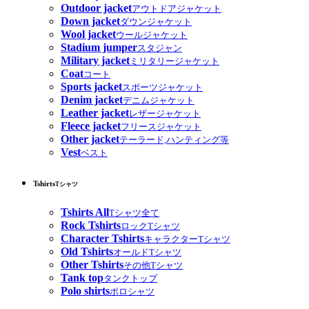
Outdoor jacket
アウトドアジャケット
Down jacket
ダウンジャケット
Wool jacket
ウールジャケット
Stadium jumper
スタジャン
Military jacket
ミリタリージャケット
Coat
コート
Sports jacket
スポーツジャケット
Denim jacket
デニムジャケット
Leather jacket
レザージャケット
Fleece jacket
フリースジャケット
Other jacket
テーラード,ハンティング等
Vest
ベスト
Tshirts
Tシャツ
Tshirts All
Tシャツ全て
Rock Tshirts
ロックTシャツ
Character Tshirts
キャラクターTシャツ
Old Tshirts
オールドTシャツ
Other Tshirts
その他Tシャツ
Tank top
タンクトップ
Polo shirts
ポロシャツ