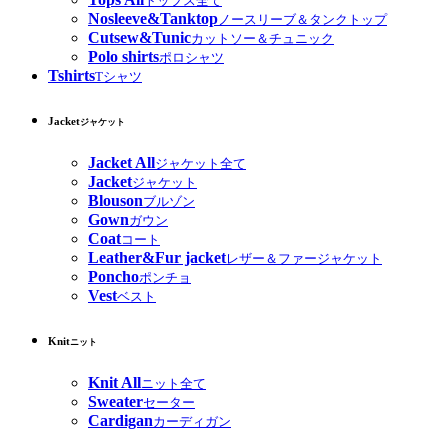
トップス全て
Nosleeve&Tanktop
ノースリーブ＆タンクトップ
Cutsew&Tunic
カットソー＆チュニック
Polo shirts
ポロシャツ
Tshirts
Tシャツ
Jacket
ジャケット
Jacket All
ジャケット全て
Jacket
ジャケット
Blouson
ブルゾン
Gown
ガウン
Coat
コート
Leather&Fur jacket
レザー＆ファージャケット
Poncho
ポンチョ
Vest
ベスト
Knit
ニット
Knit All
ニット全て
Sweater
セーター
Cardigan
カーディガン