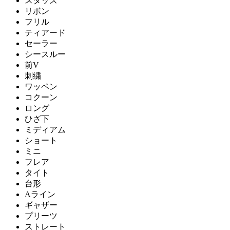
スタッズ
リボン
フリル
ティアード
セーラー
シースルー
前V
刺繍
ワッペン
コクーン
ロング
ひざ下
ミディアム
ショート
ミニ
フレア
タイト
台形
Aライン
ギャザー
プリーツ
ストレート