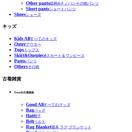
Other pants
総柄&チノパンその他パンツ
Short pants
ショートパンツ
Shoes
シューズ
キッズ
Kids All
すべてのキッズ
Outer
アウター
Tops
トップス
Skirt&Onepiece
スカート＆ワンピース
Pants
パンツ
Others
その他
古着雑貨
Goods
古着雑貨
Good All
すべてのグッズ
Bag
バッグ
Hat
帽子
Belt
ベルト
Rug Blanket
寝具,ラグ,ブランケット