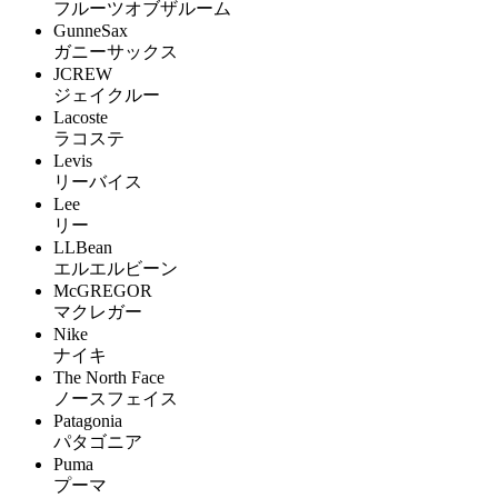
フルーツオブザルーム
GunneSax
ガニーサックス
JCREW
ジェイクルー
Lacoste
ラコステ
Levis
リーバイス
Lee
リー
LLBean
エルエルビーン
McGREGOR
マクレガー
Nike
ナイキ
The North Face
ノースフェイス
Patagonia
パタゴニア
Puma
プーマ