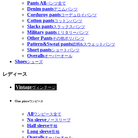
Pants All
パンツ全て
Denim pants
デニムパンツ
Corduroy pants
コーデュロイパンツ
Cotton pants
コットンパンツ
Slacks pants
スラックスパンツ
Military pants
ミリタリーパンツ
Other Pants
その他ポリパンツ
Pattern&Sweat pants
総柄&スウェットパンツ
Short pants
ショートパンツ
Overalls
オーバーオール
Shoes
シューズ
レディース
Vintage
ヴィンテージ
One piece
ワンピース
All
ワンピース全て
No sleeve
ノースリーブ
Half sleeve
半袖
Long sleeve
長袖
Overalls
オーバーオール