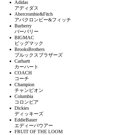
Adidas
アディダス
Abercrombie&Fitch
アバクロンビー&フィッチ
Burberry
バーバリー
BIGMAC
ビッグマック
BrooksBrothers
ブルックスブラザーズ
Carhartt
カーハート
COACH
コーチ
Champion
チャンピオン
Columbia
コロンビア
Dickies
ディッキーズ
EddieBauer
エディーバウアー
FRUIT OF THE LOOM