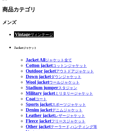
商品カテゴリ
メンズ
Vintage
ヴィンテージ
Jacket
ジャケット
Jacket All
ジャケット全て
Cotton jacket
コットンジャケット
Outdoor jacket
アウトドアジャケット
Down jacket
ダウンジャケット
Wool jacket
ウールジャケット
Stadium jumper
スタジャン
Military jacket
ミリタリージャケット
Coat
コート
Sports jacket
スポーツジャケット
Denim jacket
デニムジャケット
Leather jacket
レザージャケット
Fleece jacket
フリースジャケット
Other jacket
テーラード,ハンティング等