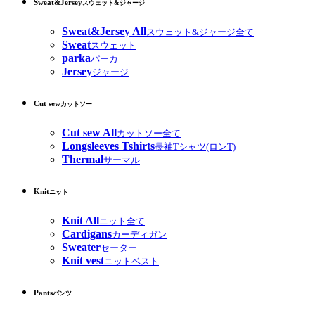
Sweat&Jersey
スウェット&ジャージ
Sweat&Jersey All
スウェット&ジャージ全て
Sweat
スウェット
parka
パーカ
Jersey
ジャージ
Cut sew
カットソー
Cut sew All
カットソー全て
Longsleeves Tshirts
長袖Tシャツ(ロンT)
Thermal
サーマル
Knit
ニット
Knit All
ニット全て
Cardigans
カーディガン
Sweater
セーター
Knit vest
ニットベスト
Pants
パンツ