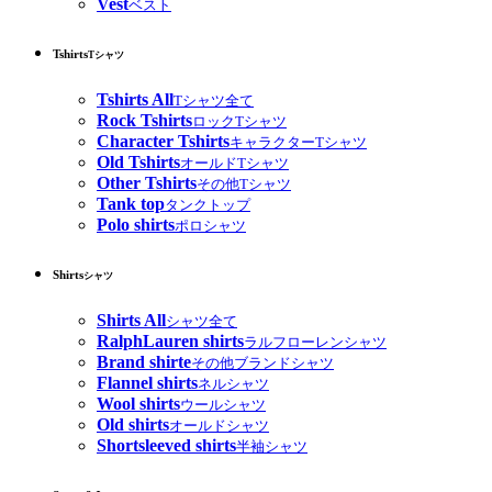
Vest
ベスト
Tshirts
Tシャツ
Tshirts All
Tシャツ全て
Rock Tshirts
ロックTシャツ
Character Tshirts
キャラクターTシャツ
Old Tshirts
オールドTシャツ
Other Tshirts
その他Tシャツ
Tank top
タンクトップ
Polo shirts
ポロシャツ
Shirts
シャツ
Shirts All
シャツ全て
RalphLauren shirts
ラルフローレンシャツ
Brand shirte
その他ブランドシャツ
Flannel shirts
ネルシャツ
Wool shirts
ウールシャツ
Old shirts
オールドシャツ
Shortsleeved shirts
半袖シャツ