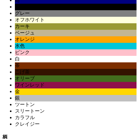
紺
黒
グレー
オフホワイト
カーキ
ベージュ
オレンジ
水色
ピンク
白
茶
こげ茶
オリーブ
ワインレッド
金
銀
ツートン
スリートーン
カラフル
クレイジー
柄