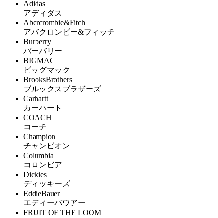
Adidas
アディダス
Abercrombie&Fitch
アバクロンビー&フィッチ
Burberry
バーバリー
BIGMAC
ビッグマック
BrooksBrothers
ブルックスブラザーズ
Carhartt
カーハート
COACH
コーチ
Champion
チャンピオン
Columbia
コロンビア
Dickies
ディッキーズ
EddieBauer
エディーバウアー
FRUIT OF THE LOOM