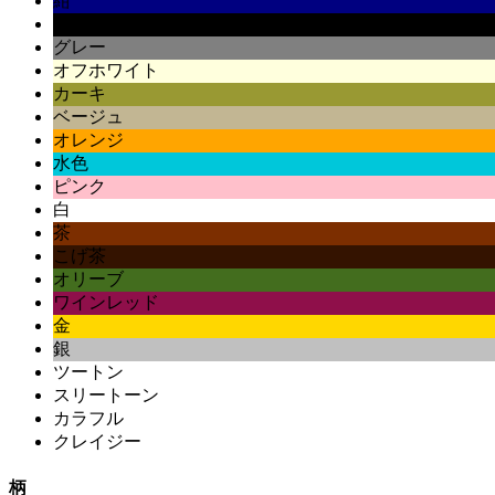
紺
黒
グレー
オフホワイト
カーキ
ベージュ
オレンジ
水色
ピンク
白
茶
こげ茶
オリーブ
ワインレッド
金
銀
ツートン
スリートーン
カラフル
クレイジー
柄