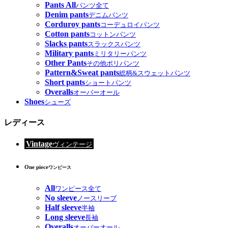
Pants All
パンツ全て
Denim pants
デニムパンツ
Corduroy pants
コーデュロイパンツ
Cotton pants
コットンパンツ
Slacks pants
スラックスパンツ
Military pants
ミリタリーパンツ
Other Pants
その他ポリパンツ
Pattern&Sweat pants
総柄&スウェットパンツ
Short pants
ショートパンツ
Overalls
オーバーオール
Shoes
シューズ
レディース
Vintage
ヴィンテージ
One piece
ワンピース
All
ワンピース全て
No sleeve
ノースリーブ
Half sleeve
半袖
Long sleeve
長袖
Overalls
オーバーオール