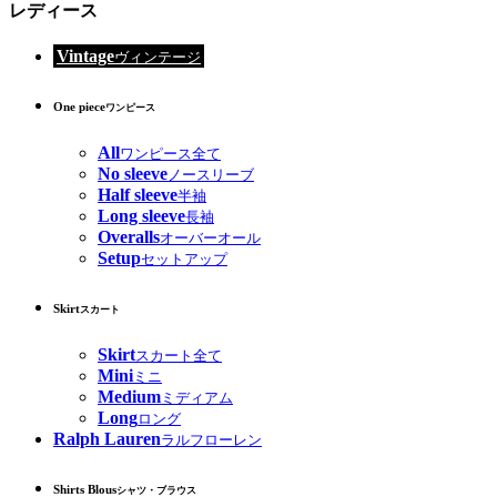
レディース
Vintage
ヴィンテージ
One piece
ワンピース
All
ワンピース全て
No sleeve
ノースリーブ
Half sleeve
半袖
Long sleeve
長袖
Overalls
オーバーオール
Setup
セットアップ
Skirt
スカート
Skirt
スカート全て
Mini
ミニ
Medium
ミディアム
Long
ロング
Ralph Lauren
ラルフローレン
Shirts Blous
シャツ・ブラウス