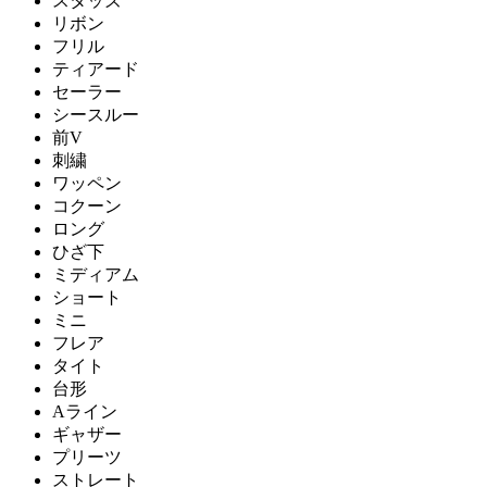
スタッズ
リボン
フリル
ティアード
セーラー
シースルー
前V
刺繍
ワッペン
コクーン
ロング
ひざ下
ミディアム
ショート
ミニ
フレア
タイト
台形
Aライン
ギャザー
プリーツ
ストレート