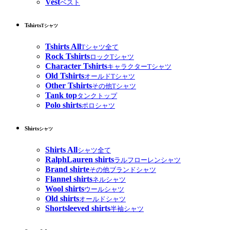
Vest
ベスト
Tshirts
Tシャツ
Tshirts All
Tシャツ全て
Rock Tshirts
ロックTシャツ
Character Tshirts
キャラクターTシャツ
Old Tshirts
オールドTシャツ
Other Tshirts
その他Tシャツ
Tank top
タンクトップ
Polo shirts
ポロシャツ
Shirts
シャツ
Shirts All
シャツ全て
RalphLauren shirts
ラルフローレンシャツ
Brand shirte
その他ブランドシャツ
Flannel shirts
ネルシャツ
Wool shirts
ウールシャツ
Old shirts
オールドシャツ
Shortsleeved shirts
半袖シャツ