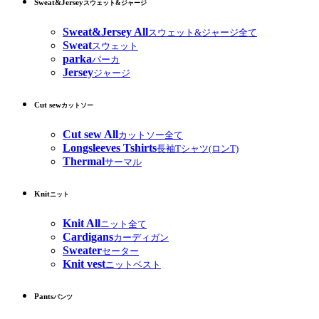
Sweat&Jersey
スウェット&ジャージ
Sweat&Jersey All
スウェット&ジャージ全て
Sweat
スウェット
parka
パーカ
Jersey
ジャージ
Cut sew
カットソー
Cut sew All
カットソー全て
Longsleeves Tshirts
長袖Tシャツ(ロンT)
Thermal
サーマル
Knit
ニット
Knit All
ニット全て
Cardigans
カーディガン
Sweater
セーター
Knit vest
ニットベスト
Pants
パンツ