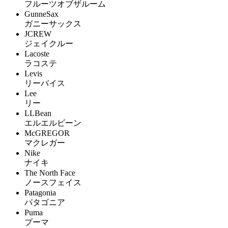
フルーツオブザルーム
GunneSax
ガニーサックス
JCREW
ジェイクルー
Lacoste
ラコステ
Levis
リーバイス
Lee
リー
LLBean
エルエルビーン
McGREGOR
マクレガー
Nike
ナイキ
The North Face
ノースフェイス
Patagonia
パタゴニア
Puma
プーマ