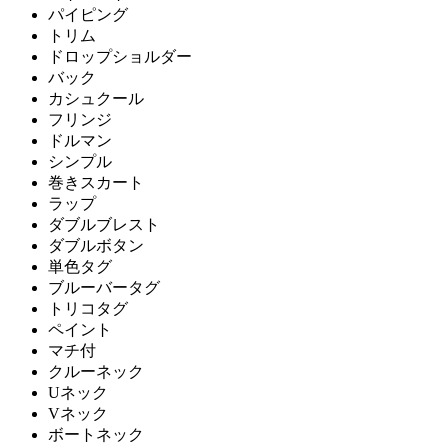
パイピング
トリム
ドロップショルダー
バック
カシュクール
フリンジ
ドルマン
シンプル
巻きスカート
ラップ
ダブルブレスト
ダブルボタン
単色タグ
ブルーバータグ
トリコタグ
ペイント
マチ付
クルーネック
Uネック
Vネック
ボートネック