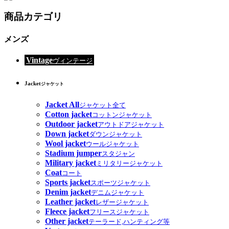
商品カテゴリ
メンズ
Vintage
ヴィンテージ
Jacket
ジャケット
Jacket All
ジャケット全て
Cotton jacket
コットンジャケット
Outdoor jacket
アウトドアジャケット
Down jacket
ダウンジャケット
Wool jacket
ウールジャケット
Stadium jumper
スタジャン
Military jacket
ミリタリージャケット
Coat
コート
Sports jacket
スポーツジャケット
Denim jacket
デニムジャケット
Leather jacket
レザージャケット
Fleece jacket
フリースジャケット
Other jacket
テーラード,ハンティング等