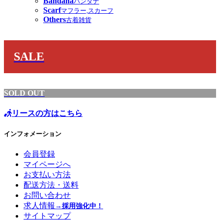
Bandana
バンダナ
Scarf
マフラー,スカーフ
Others
古着雑貨
SALE
SOLD OUT
リースの方はこちら
インフォメーション
会員登録
マイページへ
お支払い方法
配送方法・送料
お問い合わせ
求人情報
→採用強化中！
サイトマップ