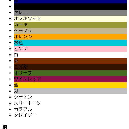
紺
黒
グレー
オフホワイト
カーキ
ベージュ
オレンジ
水色
ピンク
白
茶
こげ茶
オリーブ
ワインレッド
金
銀
ツートン
スリートーン
カラフル
クレイジー
柄