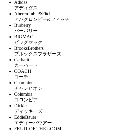
Adidas
アディダス
Abercrombie&Fitch
アバクロンビー&フィッチ
Burberry
バーバリー
BIGMAC
ビッグマック
BrooksBrothers
ブルックスブラザーズ
Carhartt
カーハート
COACH
コーチ
Champion
チャンピオン
Columbia
コロンビア
Dickies
ディッキーズ
EddieBauer
エディーバウアー
FRUIT OF THE LOOM