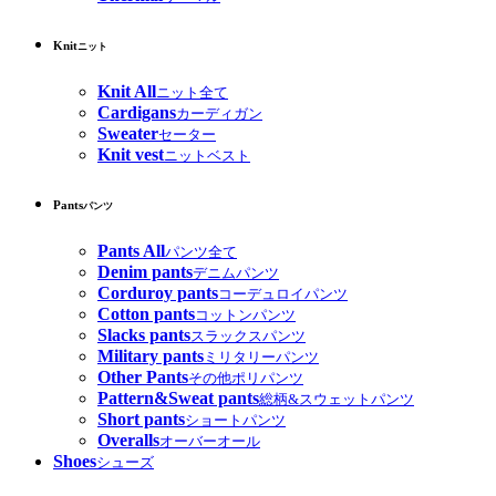
Knit
ニット
Knit All
ニット全て
Cardigans
カーディガン
Sweater
セーター
Knit vest
ニットベスト
Pants
パンツ
Pants All
パンツ全て
Denim pants
デニムパンツ
Corduroy pants
コーデュロイパンツ
Cotton pants
コットンパンツ
Slacks pants
スラックスパンツ
Military pants
ミリタリーパンツ
Other Pants
その他ポリパンツ
Pattern&Sweat pants
総柄&スウェットパンツ
Short pants
ショートパンツ
Overalls
オーバーオール
Shoes
シューズ