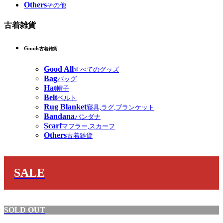
Others
その他
古着雑貨
Goods
古着雑貨
Good All
すべてのグッズ
Bag
バッグ
Hat
帽子
Belt
ベルト
Rug Blanket
寝具,ラグ,ブランケット
Bandana
バンダナ
Scarf
マフラー,スカーフ
Others
古着雑貨
SALE
SOLD OUT