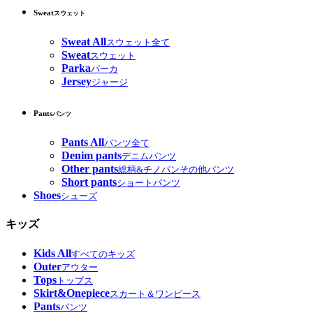
Sweat
スウェット
Sweat All
スウェット全て
Sweat
スウェット
Parka
パーカ
Jersey
ジャージ
Pants
パンツ
Pants All
パンツ全て
Denim pants
デニムパンツ
Other pants
総柄&チノパンその他パンツ
Short pants
ショートパンツ
Shoes
シューズ
キッズ
Kids All
すべてのキッズ
Outer
アウター
Tops
トップス
Skirt&Onepiece
スカート＆ワンピース
Pants
パンツ