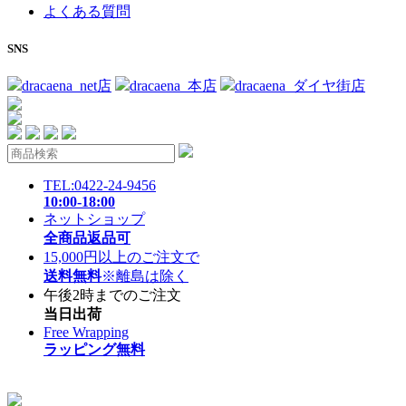
よくある質問
SNS
dracaena_net店
dracaena_本店
dracaena_ダイヤ街店
TEL:0422-24-9456
10:00-18:00
ネットショップ
全商品返品可
15,000円以上のご注文で
送料無料
※離島は除く
午後2時までのご注文
当日出荷
Free Wrapping
ラッピング無料