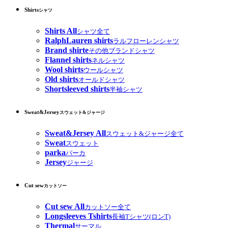
Shirts
シャツ
Shirts All
シャツ全て
RalphLauren shirts
ラルフローレンシャツ
Brand shirte
その他ブランドシャツ
Flannel shirts
ネルシャツ
Wool shirts
ウールシャツ
Old shirts
オールドシャツ
Shortsleeved shirts
半袖シャツ
Sweat&Jersey
スウェット&ジャージ
Sweat&Jersey All
スウェット&ジャージ全て
Sweat
スウェット
parka
パーカ
Jersey
ジャージ
Cut sew
カットソー
Cut sew All
カットソー全て
Longsleeves Tshirts
長袖Tシャツ(ロンT)
Thermal
サーマル