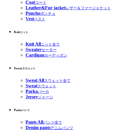
Coat
コート
Leather&Fur jacket
レザー＆ファージャケット
Poncho
ポンチョ
Vest
ベスト
Knit
ニット
Knit All
ニット全て
Sweater
セーター
Cardigan
カーディガン
Sweat
スウェット
Sweat All
スウェット全て
Sweat
スウェット
Parka
パーカ
Jersey
ジャージ
Pants
パンツ
Pants All
パンツ全て
Denim pants
デニムパンツ