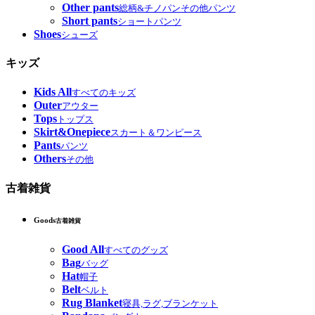
Other pants
総柄&チノパンその他パンツ
Short pants
ショートパンツ
Shoes
シューズ
キッズ
Kids All
すべてのキッズ
Outer
アウター
Tops
トップス
Skirt&Onepiece
スカート＆ワンピース
Pants
パンツ
Others
その他
古着雑貨
Goods
古着雑貨
Good All
すべてのグッズ
Bag
バッグ
Hat
帽子
Belt
ベルト
Rug Blanket
寝具,ラグ,ブランケット