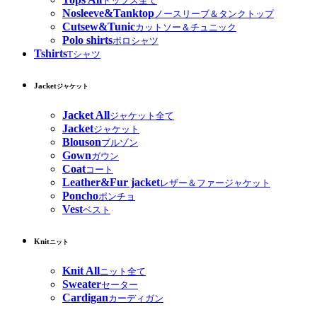
トップス全て
Nosleeve&Tanktop
ノースリーブ＆タンクトップ
Cutsew&Tunic
カットソー＆チュニック
Polo shirts
ポロシャツ
Tshirts
Tシャツ
Jacket
ジャケット
Jacket All
ジャケット全て
Jacket
ジャケット
Blouson
ブルゾン
Gown
ガウン
Coat
コート
Leather&Fur jacket
レザー＆ファージャケット
Poncho
ポンチョ
Vest
ベスト
Knit
ニット
Knit All
ニット全て
Sweater
セーター
Cardigan
カーディガン