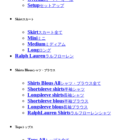
Setup
セットアップ
Skirt
スカート
Skirt
スカート全て
Mini
ミニ
Medium
ミディアム
Long
ロング
Ralph Lauren
ラルフローレン
Shirts Blous
シャツ・ブラウス
Shirts Blous All
シャツ・ブラウス全て
Shortsleeve shirts
半袖シャツ
Longsleeve shirts
長袖シャツ
Shortsleeve blous
半袖ブラウス
Longsleeve blous
長袖ブラウス
RalphLauren Shirts
ラルフローレンシャツ
Tops
トップス
Tops All