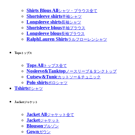
Shirts Blous All
シャツ・ブラウス全て
Shortsleeve shirts
半袖シャツ
Longsleeve shirts
長袖シャツ
Shortsleeve blous
半袖ブラウス
Longsleeve blous
長袖ブラウス
RalphLauren Shirts
ラルフローレンシャツ
Tops
トップス
Tops All
トップス全て
Nosleeve&Tanktop
ノースリーブ＆タンクトップ
Cutsew&Tunic
カットソー＆チュニック
Polo shirts
ポロシャツ
Tshirts
Tシャツ
Jacket
ジャケット
Jacket All
ジャケット全て
Jacket
ジャケット
Blouson
ブルゾン
Gown
ガウン