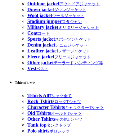
Outdoor jacket
アウトドアジャケット
Down jacket
ダウンジャケット
Wool jacket
ウールジャケット
Stadium jumper
スタジャン
Military jacket
ミリタリージャケット
Coat
コート
Sports jacket
スポーツジャケット
Denim jacket
デニムジャケット
Leather jacket
レザージャケット
Fleece jacket
フリースジャケット
Other jacket
テーラード,ハンティング等
Vest
ベスト
Tshirts
Tシャツ
Tshirts All
Tシャツ全て
Rock Tshirts
ロックTシャツ
Character Tshirts
キャラクターTシャツ
Old Tshirts
オールドTシャツ
Other Tshirts
その他Tシャツ
Tank top
タンクトップ
Polo shirts
ポロシャツ