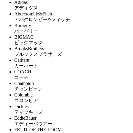
Adidas
アディダス
Abercrombie&Fitch
アバクロンビー&フィッチ
Burberry
バーバリー
BIGMAC
ビッグマック
BrooksBrothers
ブルックスブラザーズ
Carhartt
カーハート
COACH
コーチ
Champion
チャンピオン
Columbia
コロンビア
Dickies
ディッキーズ
EddieBauer
エディーバウアー
FRUIT OF THE LOOM