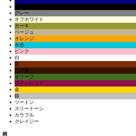
紺
黒
グレー
オフホワイト
カーキ
ベージュ
オレンジ
水色
ピンク
白
茶
こげ茶
オリーブ
ワインレッド
金
銀
ツートン
スリートーン
カラフル
クレイジー
柄