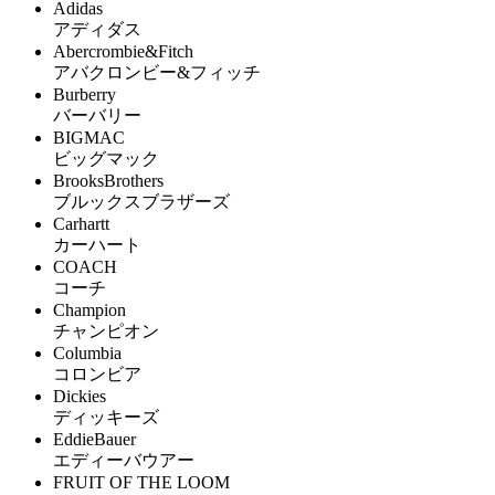
Adidas
アディダス
Abercrombie&Fitch
アバクロンビー&フィッチ
Burberry
バーバリー
BIGMAC
ビッグマック
BrooksBrothers
ブルックスブラザーズ
Carhartt
カーハート
COACH
コーチ
Champion
チャンピオン
Columbia
コロンビア
Dickies
ディッキーズ
EddieBauer
エディーバウアー
FRUIT OF THE LOOM