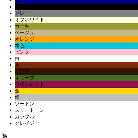
紺
黒
グレー
オフホワイト
カーキ
ベージュ
オレンジ
水色
ピンク
白
茶
こげ茶
オリーブ
ワインレッド
金
銀
ツートン
スリートーン
カラフル
クレイジー
柄